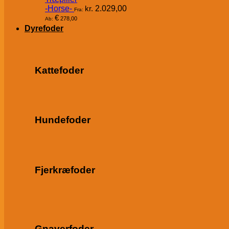
-Horse-
kr.
2.029,00
Fra:
€
278,00
Ab:
Dyrefoder
Kattefoder
Hundefoder
Fjerkræfoder
Gnaverfoder