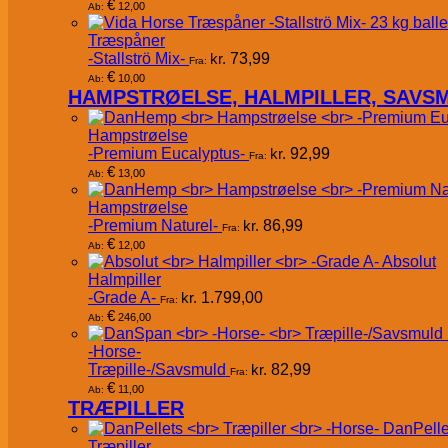
€
12,00
Ab:
Træspåner
-Stallströ Mix-
kr.
73,99
Fra:
€
10,00
Ab:
HAMPSTRØELSE, HALMPILLER, SAVS
Hampstrøelse
-Premium Eucalyptus-
kr.
92,99
Fra:
€
13,00
Ab:
Hampstrøelse
-Premium Naturel-
kr.
86,99
Fra:
€
12,00
Ab:
Absolut
Halmpiller
-Grade A-
kr.
1.799,00
Fra:
€
246,00
Ab:
-Horse-
Træpille-/Savsmuld
kr.
82,99
Fra:
€
11,00
Ab:
TRÆPILLER
DanPelle
Træpiller