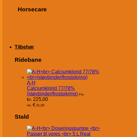
Horsecare
Tilbehør
Ridebane
A-H
Calciumklorid 77/78%
(støvbinder/frostsikring)
Fra:
kr.
225,00
€
31,00
Ab:
Stald