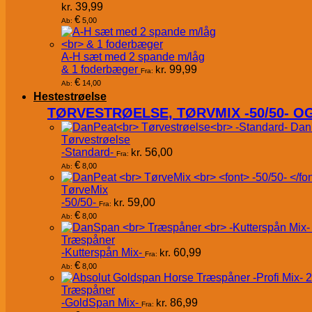
kr.
39,99
€
5,00
Ab:
A-H sæt med 2 spande m/låg
& 1 foderbæger
kr.
99,99
Fra:
€
14,00
Ab:
Hestestrøelse
TØRVESTRØELSE, TØRVMIX -50/50- 
Dan
Tørvestrøelse
-Standard-
kr.
56,00
Fra:
€
8,00
Ab:
TørveMix
-50/50-
kr.
59,00
Fra:
€
8,00
Ab:
Træspåner
-Kutterspån Mix-
kr.
60,99
Fra:
€
8,00
Ab:
Træspåner
-GoldSpan Mix-
kr.
86,99
Fra: