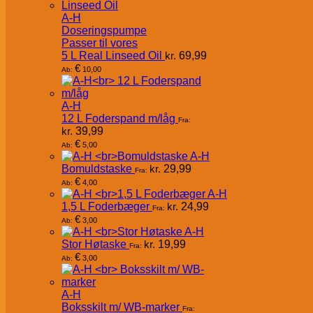
A-H
Doseringspumpe
Passer til vores
5 L Real Linseed Oil
kr.
69,99
€
10,00
Ab:
A-H
12 L Foderspand m/låg
Fra:
kr.
39,99
€
5,00
Ab:
A-H
Bomuldstaske
kr.
29,99
Fra:
€
4,00
Ab:
A-H
1,5 L Foderbæger
kr.
24,99
Fra:
€
3,00
Ab:
A-H
Stor Høtaske
kr.
19,99
Fra:
€
3,00
Ab:
A-H
Boksskilt m/ WB-marker
Fra: