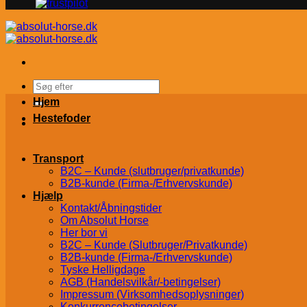
Søg
efter:
Hjem
Hestefoder
Transport
B2C – Kunde (slutbruger/privatkunde)
B2B-kunde (Firma-/Erhvervskunde)
Hjælp
Kontakt/Åbningstider
Om Absolut Horse
Her bor vi
B2C – Kunde (Slutbruger/Privatkunde)
B2B-kunde (Firma-/Erhvervskunde)
Tyske Helligdage
AGB (Handelsvilkår/-betingelser)
Impressum (Virksomhedsoplysninger)
Konkurrencebetingelser