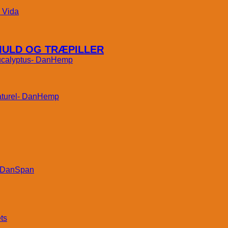
Vida
MULD OG TRÆPILLER
DanHemp
DanHemp
DanSpan
ts