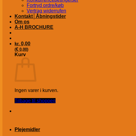
Fortryd ordre/køb
Vertrag widerrufen
Kontakt│Åbningstider
Om os
A-H BROCHURE
kr.
0,00
€
(
0,00
)
Kurv
Ingen varer i kurven.
Tilbage til shoppen
Plejemidler