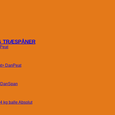
OG TRÆSPÅNER
Peat
DanPeat
DanSpan
Absolut