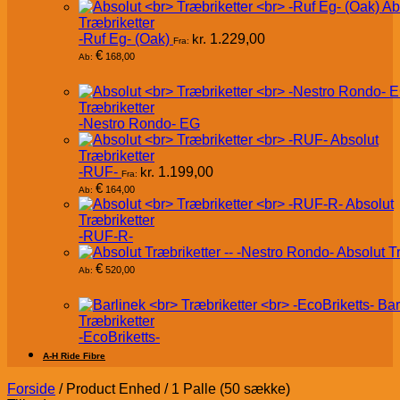
Ab
Træbriketter
-Ruf Eg- (Oak)
kr.
1.229,00
Fra:
€
168,00
Ab:
Træbriketter
-Nestro Rondo- EG
Absolut
Træbriketter
-RUF-
kr.
1.199,00
Fra:
€
164,00
Ab:
Absolut
Træbriketter
-RUF-R-
Absolut T
€
520,00
Ab:
Bar
Træbriketter
-EcoBriketts-
A-H Ride Fibre
Forside
/
Product Enhed
/
1 Palle (50 sække)