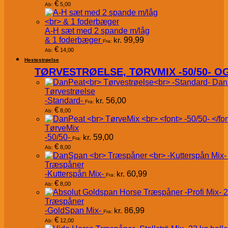
€
5,00
Ab:
A-H sæt med 2 spande m/låg
& 1 foderbæger
kr.
99,99
Fra:
€
14,00
Ab:
Hestestrøelse
TØRVESTRØELSE, TØRVMIX -50/50- 
Dan
Tørvestrøelse
-Standard-
kr.
56,00
Fra:
€
8,00
Ab:
TørveMix
-50/50-
kr.
59,00
Fra:
€
8,00
Ab:
Træspåner
-Kutterspån Mix-
kr.
60,99
Fra:
€
8,00
Ab:
Træspåner
-GoldSpan Mix-
kr.
86,99
Fra:
€
12,00
Ab: