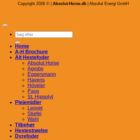
Copyright 2026 © |
Absolut-Horse.dk
| Absolut Energi GmbH
Søg
efter:
Home
A-H Brochure
Alt Hestefoder
Absolut Horse
Agrobs
Eggersmann
Havens
Höveler
Pavo
St. Hippolyt
Plejemidler
Leovet
Stiefel
Wahl
Tilbehør
Hestestrøelse
Dyrefoder