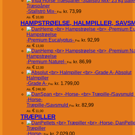
Træspåner
-Stallströ Mix-
kr.
73,99
Fra:
€
10,00
Ab:
HAMPSTRØELSE, HALMPILLER, SAVS
Hampstrøelse
-Premium Eucalyptus-
kr.
92,99
Fra:
€
13,00
Ab:
Hampstrøelse
-Premium Naturel-
kr.
86,99
Fra:
€
12,00
Ab:
Absolut
Halmpiller
-Grade A-
kr.
1.799,00
Fra:
€
246,00
Ab:
-Horse-
Træpille-/Savsmuld
kr.
82,99
Fra:
€
11,00
Ab:
TRÆPILLER
DanPelle
Træpiller
-Horse-
kr.
2.029,00
Fra: