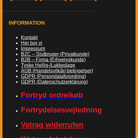
INFORMATION
Kontakt
Her bor vi
Impressum
B2C – Slutbruger (Privatkunde)
B2B – Firma (Erhvervskunde)
Tyske Hellig-/Lukkedage
AGB (Handelsvilkår/-betingelser)
GDPR (Persondataforordring)
GDPR (Datenschutzerklärung)
Fortryd ordre/køb
Fortrydelsesvejledning
Vetrag widerrufen