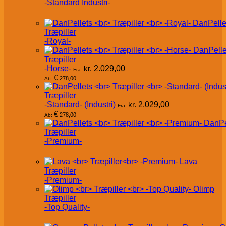
-Standard Industri-
DanPelle
Træpiller
-Royal-
DanPelle
Træpiller
-Horse-
kr.
2.029,00
Fra:
€
278,00
Ab:
Træpiller
-Standard- (Industri)
kr.
2.029,00
Fra:
€
278,00
Ab:
DanPe
Træpiller
-Premium-
Lava
Træpiller
-Premium-
Olimp
Træpiller
-Top Quality-