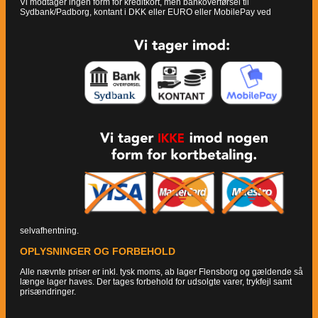
Vi modtager ingen form for kreditkort, men bankoverførsel til
Sydbank/Padborg, kontant i DKK eller EURO eller MobilePay ved
selvafhentning.
OPLYSNINGER OG FORBEHOLD
Alle nævnte priser er inkl. tysk moms, ab lager Flensborg og gældende så
længe lager haves. Der tages forbehold for udsolgte varer, trykfejl samt
prisændringer.