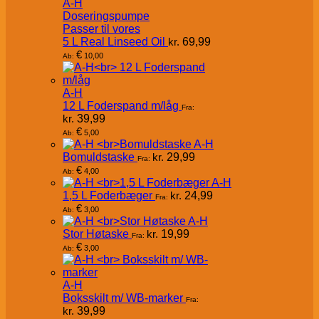
A-H
Doseringspumpe
Passer til vores
5 L Real Linseed Oil
kr.
69,99
€
10,00
Ab:
A-H
12 L Foderspand m/låg
Fra:
kr.
39,99
€
5,00
Ab:
A-H
Bomuldstaske
kr.
29,99
Fra:
€
4,00
Ab:
A-H
1,5 L Foderbæger
kr.
24,99
Fra:
€
3,00
Ab:
A-H
Stor Høtaske
kr.
19,99
Fra:
€
3,00
Ab:
A-H
Boksskilt m/ WB-marker
Fra:
kr.
39,99