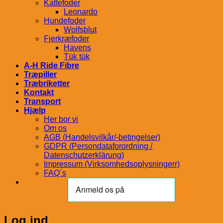
Kattefoder
Leonardo
Hundefoder
Wolfsblut
Fjerkræfoder
Havens
Tük tük
A-H Ride Fibre
Træpiller
Træbriketter
Kontakt
Transport
Hjælp
Her bor vi
Om os
AGB (Handelsvilkår/-betingelser)
GDPR (Persondataforordning /
Datenschutzerklärung)
Impressum (Virksomhedsoplysningerr)
FAQ´s
Log ind