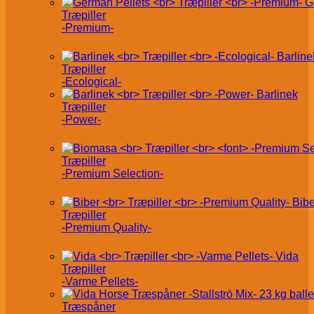
G
Træpiller
-Premium-
Barline
Træpiller
-Ecological-
Barlinek
Træpiller
-Power-
Træpiller
-Premium Selection-
Bibe
Træpiller
-Premium Quality-
Vida
Træpiller
-Varme Pellets-
Træspåner