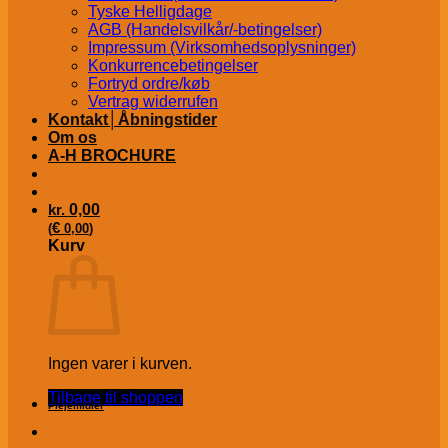
Tyske Helligdage
AGB (Handelsvilkår/-betingelser)
Impressum (Virksomhedsoplysninger)
Konkurrencebetingelser
Fortryd ordre/køb
Vertrag widerrufen
Kontakt│Åbningstider
Om os
A-H BROCHURE
kr.
0,00
€
(
0,00
)
Kurv
Ingen varer i kurven.
Tilbage til shoppen
Plejemidler