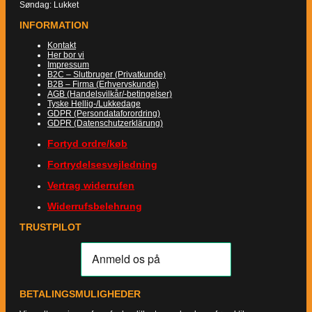
Søndag: Lukket
INFORMATION
Kontakt
Her bor vi
Impressum
B2C – Slutbruger (Privatkunde)
B2B – Firma (Erhvervskunde)
AGB (Handelsvilkår/-betingelser)
Tyske Hellig-/Lukkedage
GDPR (Persondataforordring)
GDPR (Datenschutzerklärung)
Fortyd ordre/køb
Fortrydelsesvejledning
Vertrag widerrufen
Widerrufsbelehrung
TRUSTPILOT
BETALINGSMULIGHEDER