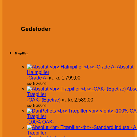
Gedefoder
Træpiller
Absolut
Halmpiller
-Grade A-
kr.
1.799,00
Fra:
€
246,00
Ab:
Abso
Træpiller
-OAK- (Egetræ)
kr.
2.589,00
Fra:
€
355,00
Ab:
Træpiller
-100% OAK-
A
Træpiller