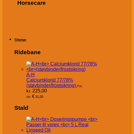
Horsecare
Tilbehør
Ridebane
A-H
Calciumklorid 77/78%
(støvbinder/frostsikring)
Fra:
kr.
225,00
€
31,00
Ab:
Stald