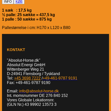
INFO
KØB
1 sæk : 17,5 kg
½ palle: 25 sække = 437,5 kg
1 palle : 50 sække = 875 kg
Pallestørrelse i cm: H170 x L120 x B80
KONTAKT
"Absolut-Horse.dk"
Absolut Energi GmbH
Wittenberger Weg 21
D-24941 Flensborg / Tyskland
Tel:
+45 3698 7222
/
+49-461-9787 9191
Fax: +49-461-9787 9190
Email:
info@absolut-horse.dk
Int. momsnummer DE 276 840 152
Vores Globale Lokationsnr.
(GLN Nr.) 43 99902 13573 3