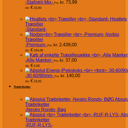
-Stallströ Mix-
kr.
73,99
Fra:
€
10,00
Ab:
Heatlets
Træpiller
-Standard-
Norbio
Træpiller
-Premium-
kr.
2.439,00
Fra:
€
334,00
Ab:
-Alle Mærker-
kr.
37,00
Fra:
€
5,00
Ab:
-30-60/90mm-
kr.
140,00
Fra:
€
19,00
Ab:
Træbriketter
Absol
Træbriketter
-Nestro Rondo- Bøg
Abs
Træbriketter
-RUF-R-LYS-