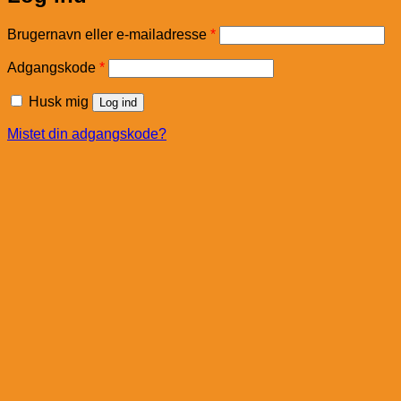
Påkrævet
Brugernavn eller e-mailadresse
*
Påkrævet
Adgangskode
*
Husk mig
Log ind
Mistet din adgangskode?