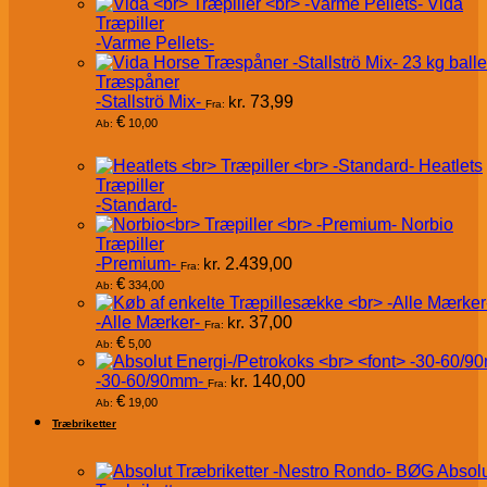
Vida
Træpiller
-Varme Pellets-
Træspåner
-Stallströ Mix-
kr.
73,99
Fra:
€
10,00
Ab:
Heatlets
Træpiller
-Standard-
Norbio
Træpiller
-Premium-
kr.
2.439,00
Fra:
€
334,00
Ab:
-Alle Mærker-
kr.
37,00
Fra:
€
5,00
Ab:
-30-60/90mm-
kr.
140,00
Fra:
€
19,00
Ab:
Træbriketter
Absol