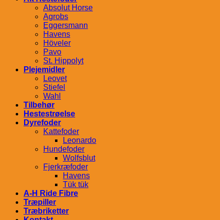
Absolut Horse
Agrobs
Eggersmann
Havens
Höveler
Pavo
St. Hippolyt
Plejemidler
Leovet
Stiefel
Wahl
Tilbehør
Hestestrøelse
Dyrefoder
Kattefoder
Leonardo
Hundefoder
Wolfsblut
Fjerkræfoder
Havens
Tük tük
A-H Ride Fibre
Træpiller
Træbriketter
Kontakt