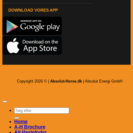
DOWNLOAD VORES APP
Copyright 2026 © |
Absolut-Horse.dk
| Absolut Energi GmbH
Søg
efter:
Home
A-H Brochure
Alt Hestefoder