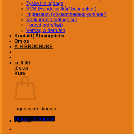
Tyske Helligdage
AGB (Handelsvilkår/-betingelser)
Impressum (Virksomhedsoplysninger)
Konkurrencebetingelser
Fortryd ordre/køb
Vertrag widerrufen
Kontakt│Åbningstider
Om os
A-H BROCHURE
kr.
0,00
€
(
0,00
)
Kurv
Ingen varer i kurven.
Tilbage til shoppen
Plejemidler