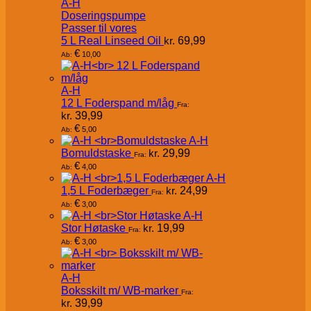
A-H
Doseringspumpe
Passer til vores
5 L Real Linseed Oil
kr.
69,99
€
10,00
Ab:
A-H
12 L Foderspand m/låg
Fra:
kr.
39,99
€
5,00
Ab:
A-H
Bomuldstaske
kr.
29,99
Fra:
€
4,00
Ab:
A-H
1,5 L Foderbæger
kr.
24,99
Fra:
€
3,00
Ab:
A-H
Stor Høtaske
kr.
19,99
Fra:
€
3,00
Ab:
A-H
Boksskilt m/ WB-marker
Fra:
kr.
39,99