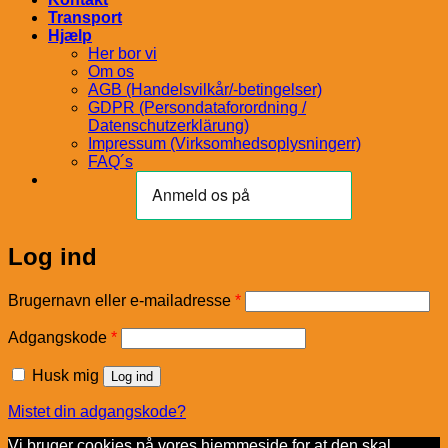
Transport
Hjælp
Her bor vi
Om os
AGB (Handelsvilkår/-betingelser)
GDPR (Persondataforordning /
Datenschutzerklärung)
Impressum (Virksomhedsoplysningerr)
FAQ´s
Log ind
Påkrævet
Brugernavn eller e-mailadresse
*
Påkrævet
Adgangskode
*
Husk mig
Log ind
Mistet din adgangskode?
Vi bruger cookies på vores hjemmeside for at den skal