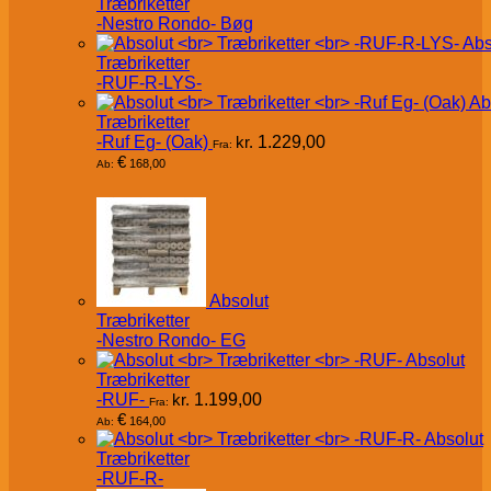
Træbriketter
-Nestro Rondo- Bøg
Abs
Træbriketter
-RUF-R-LYS-
Ab
Træbriketter
-Ruf Eg- (Oak)
kr.
1.229,00
Fra:
€
168,00
Ab:
Absolut
Træbriketter
-Nestro Rondo- EG
Absolut
Træbriketter
-RUF-
kr.
1.199,00
Fra:
€
164,00
Ab:
Absolut
Træbriketter
-RUF-R-