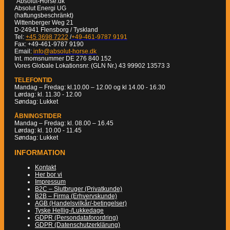
"Absolut-Horse.dk"
Absolut Energi UG
(haftungsbeschränkt)
Wittenberger Weg 21
D-24941 Flensborg / Tyskland
Tel:
+45 3698 7222
/
+49-461-9787 9191
Fax: +49-461-9787 9190
Email:
info@absolut-horse.dk
Int. momsnummer DE 276 840 152
Vores Globale Lokationsnr. (GLN Nr.) 43 99902 13573 3
TELEFONTID
Mandag – Fredag: kl.10.00 – 12.00 og kl 14.00 - 16.30
Lørdag: kl. 11.30 - 12.00
Søndag: Lukket
ÅBNINGSTIDER
Mandag – Fredag: kl. 08.00 – 16.45
Lørdag: kl. 10.00 - 11.45
Søndag: Lukket
INFORMATION
Kontakt
Her bor vi
Impressum
B2C – Slutbruger (Privatkunde)
B2B – Firma (Erhvervskunde)
AGB (Handelsvilkår/-betingelser)
Tyske Hellig-/Lukkedage
GDPR (Persondataforordring)
GDPR (Datenschutzerklärung)