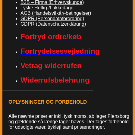
B2B – Firma (Erhvervskunde)
Tyske Hellig-/Lukkedage
AGB (Handelsvilkår/-betingelser)
GDPR (Persondataforordring)
GDPR (Datenschutzerklärung)
Fortryd ordre/køb
Fortrydelsesvejledning
Vetrag widerrufen
Widerrufsbelehrung
OPLYSNINGER OG FORBEHOLD
Alle nævnte priser er inkl. tysk moms, ab lager Flensborg
og gældende så længe lager haves. Der tages forbehold
for udsolgte varer, trykfejl samt prisændringer.