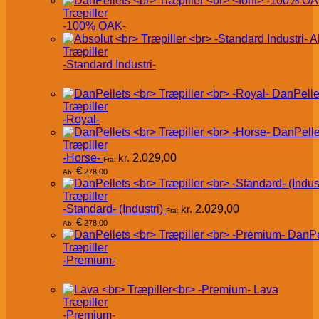
Træpiller
-100% OAK-
A
Træpiller
-Standard Industri-
DanPelle
Træpiller
-Royal-
DanPelle
Træpiller
-Horse-
kr.
2.029,00
Fra:
€
278,00
Ab:
Træpiller
-Standard- (Industri)
kr.
2.029,00
Fra:
€
278,00
Ab:
DanPe
Træpiller
-Premium-
Lava
Træpiller
-Premium-