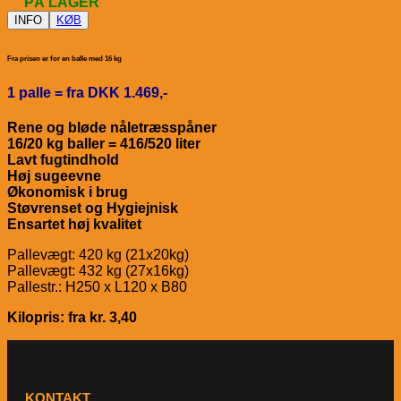
PÅ LAGER
INFO
KØB
Fra prisen er for en balle med 16 kg
1 palle = fra DKK 1.469,-
Rene og bløde nåletræsspåner
16/20 kg baller = 416/520 liter
Lavt fugtindhold
Høj sugeevne
Økonomisk i brug
Støvrenset og Hygiejnisk
Ensartet høj kvalitet
Pallevægt: 420 kg (21x20kg)
Pallevægt: 432 kg (27x16kg)
Pallestr.: H250 x L120 x B80
Kilopris: fra kr. 3,40
KONTAKT