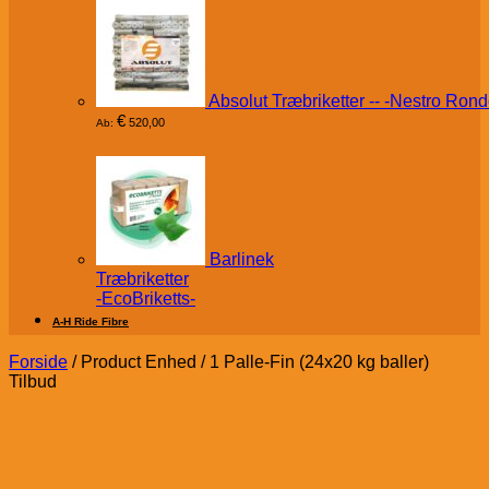
Absolut Træbriketter -- -Nestro Rond
€
520,00
Ab:
Barlinek
Træbriketter
-EcoBriketts-
A-H Ride Fibre
Forside
/
Product Enhed
/
1 Palle-Fin (24x20 kg baller)
Tilbud