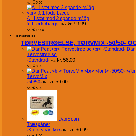
€
5,00
Ab:
A-H sæt med 2 spande m/låg
& 1 foderbæger
kr.
99,99
Fra:
€
14,00
Ab:
Hestestrøelse
TØRVESTRØELSE, TØRVMIX -50/50- 
Dan
Tørvestrøelse
-Standard-
kr.
56,00
Fra:
€
8,00
Ab:
TørveMix
-50/50-
kr.
59,00
Fra:
€
8,00
Ab:
DanSpan
Træspåner
-Kutterspån Mix-
kr.
60,99
Fra:
€
8,00
Ab: