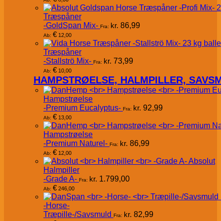
Træspåner
-GoldSpan Mix-
kr.
86,99
Fra:
€
12,00
Ab:
Træspåner
-Stallströ Mix-
kr.
73,99
Fra:
€
10,00
Ab:
HAMPSTRØELSE, HALMPILLER, SAVS
Hampstrøelse
-Premium Eucalyptus-
kr.
92,99
Fra:
€
13,00
Ab:
Hampstrøelse
-Premium Naturel-
kr.
86,99
Fra:
€
12,00
Ab:
Absolut
Halmpiller
-Grade A-
kr.
1.799,00
Fra:
€
246,00
Ab:
-Horse-
Træpille-/Savsmuld
kr.
82,99
Fra: