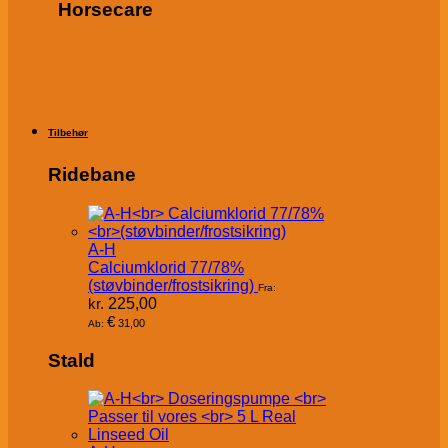
Horsecare
Tilbehør
Ridebane
A-H
Calciumklorid 77/78%
(støvbinder/frostsikring)
Fra:
kr.
225,00
€
31,00
Ab:
Stald