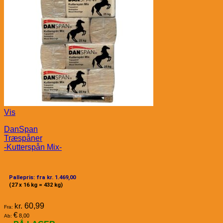
Vis
DanSpan
Træspåner
-Kutterspån Mix-
Pallepris: fra kr. 1.469,00
(27 x 16 kg = 432 kg)
kr.
60,99
Fra:
€
8,00
Ab: