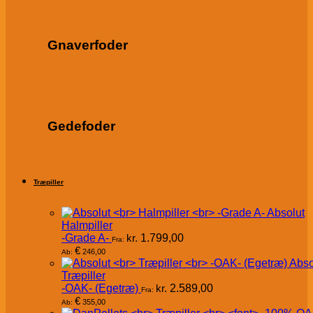
Gnaverfoder
Gedefoder
Træpiller
Absolut
Halmpiller
-Grade A-
kr.
1.799,00
Fra:
€
246,00
Ab:
Abso
Træpiller
-OAK- (Egetræ)
kr.
2.589,00
Fra:
€
355,00
Ab: