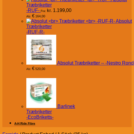
Træbriketter
-RUF-
kr.
1.199,00
Fra:
€
164,00
Ab:
Absolut
Træbriketter
-RUF-R-
Absolut Træbriketter -- -Nestro Rond
€
520,00
Ab:
Barlinek
Træbriketter
-EcoBriketts-
A-H Ride Fibre