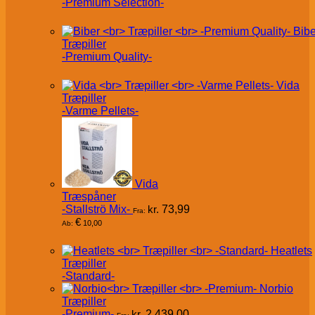
-Premium Selection-
Bibe
Træpiller
-Premium Quality-
Vida
Træpiller
-Varme Pellets-
Vida
Træspåner
-Stallströ Mix-
kr.
73,99
Fra:
€
10,00
Ab:
Heatlets
Træpiller
-Standard-
Norbio
Træpiller
-Premium-
kr.
2.439,00