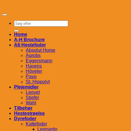
Søg
efter:
Home
A-H Brochure
Alt Hestefoder
Absolut Horse
Agrobs
Eggersmann
Havens
Höveler
Pavo
St. Hippolyt
Plejemidler
Leovet
Stiefel
Wahl
Tilbehør
Hestestrøelse
Dyrefoder
Kattefoder
Leonardo