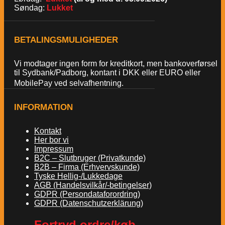
Søndag:
Lukket
BETALINGSMULIGHEDER
Vi modtager ingen form for kreditkort, men bankoverførsel
til Sydbank/Padborg, kontant i DKK eller EURO eller
MobilePay ved selvafhentning.
INFORMATION
Kontakt
Her bor vi
Impressum
B2C – Slutbruger (Privatkunde)
B2B – Firma (Erhvervskunde)
Tyske Hellig-/Lukkedage
AGB (Handelsvilkår/-betingelser)
GDPR (Persondataforordring)
GDPR (Datenschutzerklärung)
Fortryd ordre/køb