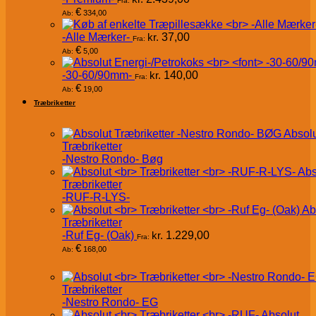
Fra:
€
334,00
Ab:
-Alle Mærker-
kr.
37,00
Fra:
€
5,00
Ab:
-30-60/90mm-
kr.
140,00
Fra:
€
19,00
Ab:
Træbriketter
Absol
Træbriketter
-Nestro Rondo- Bøg
Abs
Træbriketter
-RUF-R-LYS-
Ab
Træbriketter
-Ruf Eg- (Oak)
kr.
1.229,00
Fra:
€
168,00
Ab:
Træbriketter
-Nestro Rondo- EG
Absolut