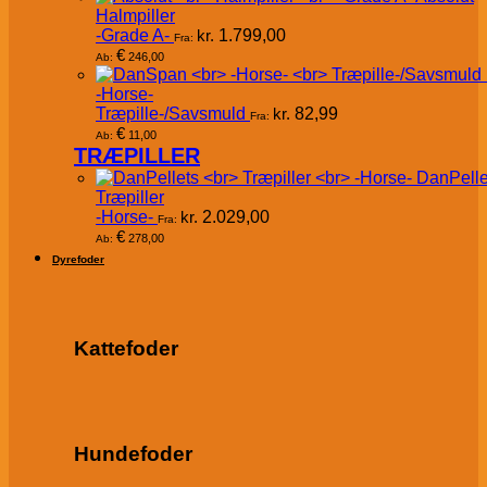
Halmpiller
-Grade A-
kr.
1.799,00
Fra:
€
246,00
Ab:
-Horse-
Træpille-/Savsmuld
kr.
82,99
Fra:
€
11,00
Ab:
TRÆPILLER
DanPelle
Træpiller
-Horse-
kr.
2.029,00
Fra:
€
278,00
Ab:
Dyrefoder
Kattefoder
Hundefoder