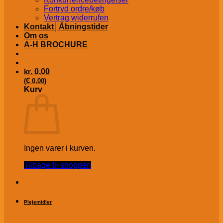
Fortryd ordre/køb
Vertrag widerrufen
Kontakt│Åbningstider
Om os
A-H BROCHURE
kr.
0,00
€
(
0,00
)
Kurv
Ingen varer i kurven.
Tilbage til shoppen
Plejemidler