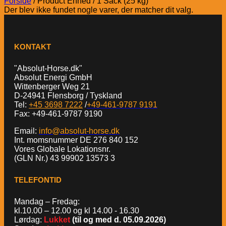
Forside
/
Product Enhed
/
1 Säck (25 kg)
Der blev ikke fundet nogle varer, der matcher dit valg.
KONTAKT
"Absolut-Horse.dk"
Absolut Energi GmbH
Wittenberger Weg 21
D-24941 Flensborg / Tyskland
Tel:
+45 3698 7222
/
+49-461-9787 9191
Fax: +49-461-9787 9190
Email:
info@absolut-horse.dk
Int. momsnummer DE 276 840 152
Vores Globale Lokationsnr.
(GLN Nr.) 43 99902 13573 3
TELEFONTID
Mandag – Fredag:
kl.10.00 – 12.00 og kl 14.00 - 16.30
Lørdag:
Lukket
(til og med d. 05.09.2026)