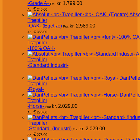
-Grade A-
kr.
1.799,00
Fra:
€
246,00
Ab:
Abso
Træpiller
-OAK- (Egetræ)
kr.
2.589,00
Fra:
€
355,00
Ab:
Træpiller
-100% OAK-
A
Træpiller
-Standard Industri-
DanPelle
Træpiller
-Royal-
DanPelle
Træpiller
-Horse-
kr.
2.029,00
Fra:
€
278,00
Ab:
Træpiller
-Standard- (Industri)
kr.
2.029,00
Fra:
€
278,00
Ab:
DanPe