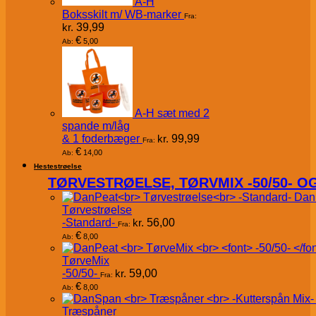
A-H
Boksskilt m/ WB-marker
Fra:
kr.
39,99
€
5,00
Ab:
A-H sæt med 2
spande m/låg
& 1 foderbæger
kr.
99,99
Fra:
€
14,00
Ab:
Hestestrøelse
TØRVESTRØELSE, TØRVMIX -50/50- 
Dan
Tørvestrøelse
-Standard-
kr.
56,00
Fra:
€
8,00
Ab:
TørveMix
-50/50-
kr.
59,00
Fra:
€
8,00
Ab:
Træspåner