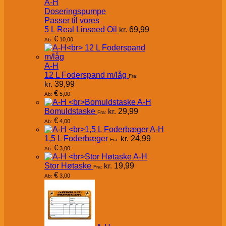
A-H
Doseringspumpe
Passer til vores
5 L Real Linseed Oil
kr.
69,99
€
10,00
Ab:
A-H
12 L Foderspand m/låg
Fra:
kr.
39,99
€
5,00
Ab:
A-H
Bomuldstaske
kr.
29,99
Fra:
€
4,00
Ab:
A-H
1,5 L Foderbæger
kr.
24,99
Fra:
€
3,00
Ab:
A-H
Stor Høtaske
kr.
19,99
Fra:
€
3,00
Ab: