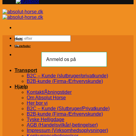
Søg
Hjem
efter:
Hestefoder
Transport
B2C – Kunde (slutbruger/privatkunde)
B2B-kunde (Firma-/Erhvervskunde)
Hjælp
Kontakt/Åbningstider
Om Absolut Horse
Her bor vi
B2C – Kunde (Slutbruger/Privatkunde)
B2B-kunde (Firma-/Erhvervskunde)
Tyske Helligdage
AGB (Handelsvilkår/-betingelser)
Impressum (Virksomhedsoplysninger)
Konkurrencebetingelser