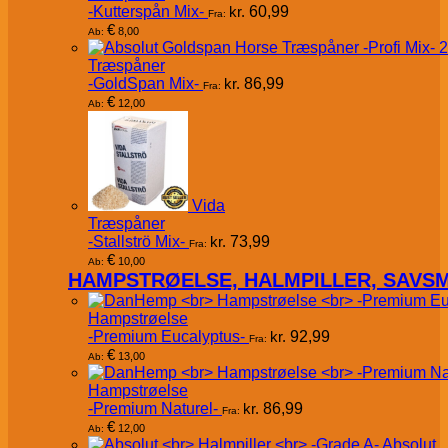
-Kutterspån Mix-
kr.
60,99
Fra:
€
8,00
Ab:
Træspåner
-GoldSpan Mix-
kr.
86,99
Fra:
€
12,00
Ab:
Vida
Træspåner
-Stallströ Mix-
kr.
73,99
Fra:
€
10,00
Ab:
HAMPSTRØELSE, HALMPILLER, SAVS
Hampstrøelse
-Premium Eucalyptus-
kr.
92,99
Fra:
€
13,00
Ab:
Hampstrøelse
-Premium Naturel-
kr.
86,99
Fra:
€
12,00
Ab:
Absolut