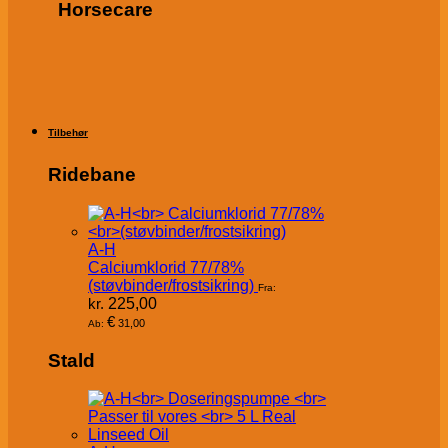
Horsecare
Tilbehør
Ridebane
A-H
Calciumklorid 77/78%
(støvbinder/frostsikring)
Fra:
kr.
225,00
€
31,00
Ab:
Stald