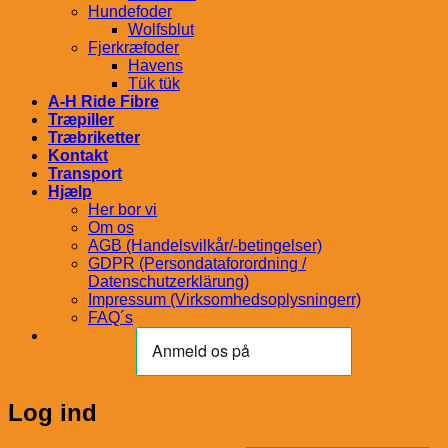
Hundefoder
Wolfsblut
Fjerkræfoder
Havens
Tük tük
A-H Ride Fibre
Træpiller
Træbriketter
Kontakt
Transport
Hjælp
Her bor vi
Om os
AGB (Handelsvilkår/-betingelser)
GDPR (Persondataforordning /
Datenschutzerklärung)
Impressum (Virksomhedsoplysningerr)
FAQ´s
Log ind