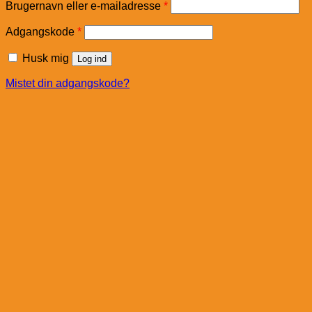
Påkrævet
Brugernavn eller e-mailadresse
*
Påkrævet
Adgangskode
*
Husk mig
Log ind
Mistet din adgangskode?