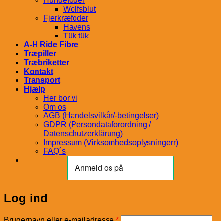
Hundefoder
Wolfsblut
Fjerkræfoder
Havens
Tük tük
A-H Ride Fibre
Træpiller
Træbriketter
Kontakt
Transport
Hjælp
Her bor vi
Om os
AGB (Handelsvilkår/-betingelser)
GDPR (Persondataforordning /
Datenschutzerklärung)
Impressum (Virksomhedsoplysningerr)
FAQ´s
Log ind
Påkrævet
Brugernavn eller e-mailadresse
*