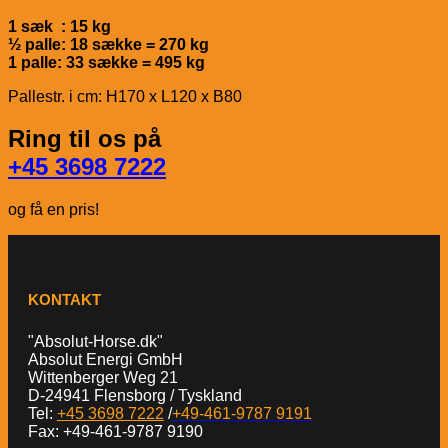
1 sæk : 15 kg
½ palle: 18 sække = 270 kg
1 palle: 33 sække = 495 kg
Pallestr. i cm: H170 x L120 x B80
Ring til os på
+45 3698 7222
og få en pris!
KONTAKT
"Absolut-Horse.dk"
Absolut Energi GmbH
Wittenberger Weg 21
D-24941 Flensborg / Tyskland
Tel:
+45 3698 7222
/
+49-461-9787 9191
Fax: +49-461-9787 9190