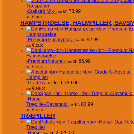
Træspåner
-Stallströ Mix-
kr.
73,99
Fra:
€
10,00
Ab:
HAMPSTRØELSE, HALMPILLER, SAVS
Hampstrøelse
-Premium Eucalyptus-
kr.
92,99
Fra:
€
13,00
Ab:
Hampstrøelse
-Premium Naturel-
kr.
86,99
Fra:
€
12,00
Ab:
Absolut
Halmpiller
-Grade A-
kr.
1.799,00
Fra:
€
246,00
Ab:
-Horse-
Træpille-/Savsmuld
kr.
82,99
Fra:
€
11,00
Ab:
TRÆPILLER
DanPelle
Træpiller
-Horse-
kr.
2.029,00
Fra: