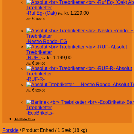
Ab
Træbriketter
-Ruf Eg- (Oak)
kr.
1.229,00
Fra:
€
168,00
Ab:
Træbriketter
-Nestro Rondo- EG
Absolut
Træbriketter
-RUF-
kr.
1.199,00
Fra:
€
164,00
Ab:
Absolut
Træbriketter
-RUF-R-
Absolut T
€
520,00
Ab:
Bar
Træbriketter
-EcoBriketts-
A-H Ride Fibre
Forside
/
Product Enhed
/
1 Sæk (18 kg)