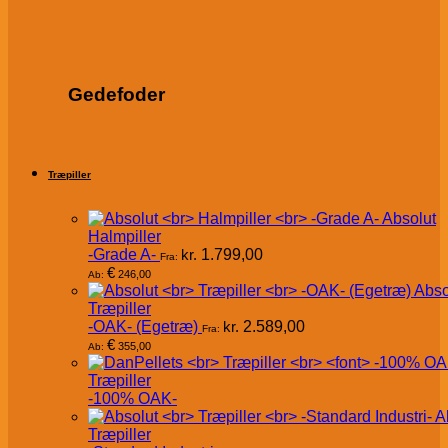
Gedefoder
Træpiller
Absolut
Halmpiller
-Grade A-
kr.
1.799,00
Fra:
€
246,00
Ab:
Abso
Træpiller
-OAK- (Egetræ)
kr.
2.589,00
Fra:
€
355,00
Ab:
Træpiller
-100% OAK-
A
Træpiller