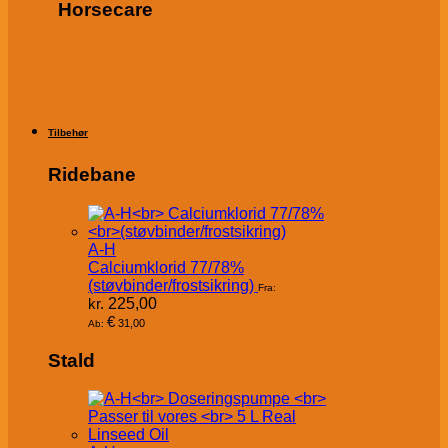
Horsecare
Tilbehør
Ridebane
A-H
Calciumklorid 77/78%
(støvbinder/frostsikring)
Fra:
kr.
225,00
€
31,00
Ab:
Stald