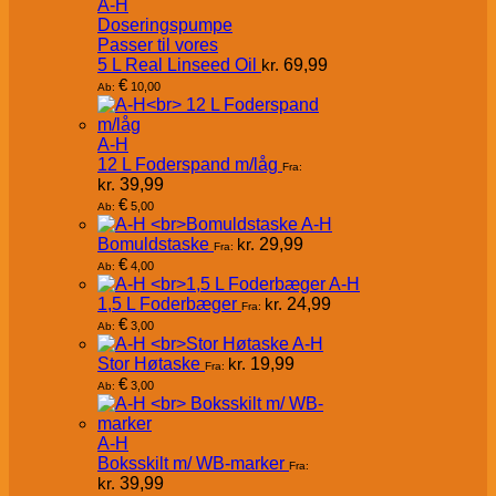
A-H
Doseringspumpe
Passer til vores
5 L Real Linseed Oil
kr.
69,99
€
10,00
Ab:
A-H
12 L Foderspand m/låg
Fra:
kr.
39,99
€
5,00
Ab:
A-H
Bomuldstaske
kr.
29,99
Fra:
€
4,00
Ab:
A-H
1,5 L Foderbæger
kr.
24,99
Fra:
€
3,00
Ab:
A-H
Stor Høtaske
kr.
19,99
Fra:
€
3,00
Ab:
A-H
Boksskilt m/ WB-marker
Fra:
kr.
39,99