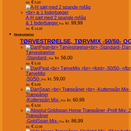
€
5,00
Ab:
A-H sæt med 2 spande m/låg
& 1 foderbæger
kr.
99,99
Fra:
€
14,00
Ab:
Hestestrøelse
TØRVESTRØELSE, TØRVMIX -50/50- 
Dan
Tørvestrøelse
-Standard-
kr.
56,00
Fra:
€
8,00
Ab:
TørveMix
-50/50-
kr.
59,00
Fra:
€
8,00
Ab:
Træspåner
-Kutterspån Mix-
kr.
60,99
Fra:
€
8,00
Ab:
Træspåner
-GoldSpan Mix-
kr.
86,99
Fra:
€
12,00
Ab: