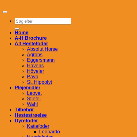
Søg
efter:
Home
A-H Brochure
Alt Hestefoder
Absolut Horse
Agrobs
Eggersmann
Havens
Höveler
Pavo
St. Hippolyt
Plejemidler
Leovet
Stiefel
Wahl
Tilbehør
Hestestrøelse
Dyrefoder
Kattefoder
Leonardo