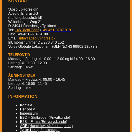
KONTAKT
"Absolut-Horse.dk"
Absolut Energi UG
(haftungsbeschränkt)
Wittenberger Weg 21
D-24941 Flensborg / Tyskland
Tel:
+45 3698 7222
/
+49-461-9787 9191
Fax: +49-461-9787 9190
Email:
info@absolut-horse.dk
Int. momsnummer DE 276 840 152
Vores Globale Lokationsnr. (GLN Nr.) 43 99902 13573 3
TELEFONTID
Mandag – Fredag: kl.10.00 – 12.00 og kl 14.00 - 16.30
Lørdag: kl. 11.30 - 12.00
Søndag: Lukket
ÅBNINGSTIDER
Mandag – Fredag: kl. 08.00 – 16.45
Lørdag: kl. 10.00 - 11.45
Søndag: Lukket
INFORMATION
Kontakt
Her bor vi
Impressum
B2C – Slutbruger (Privatkunde)
B2B – Firma (Erhvervskunde)
AGB (Handelsvilkår/-betingelser)
Tyske Hellig-/Lukkedage