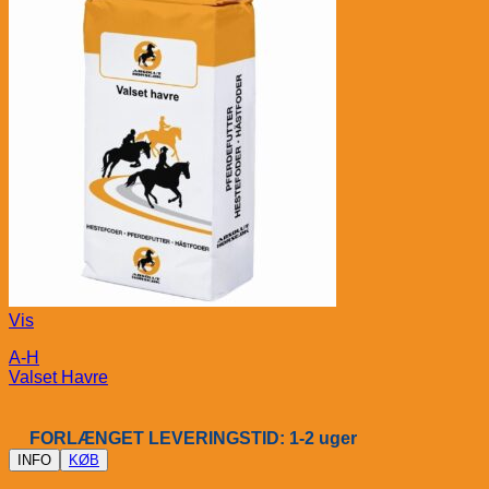
Vis
A-H
Valset Havre
FORLÆNGET LEVERINGSTID: 1-2 uger
INFO
KØB