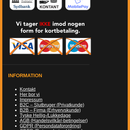
INFORMATION
Kontakt
Her bor vi
Impressum
B2C – Slutbruger (Privatkunde)
B2B – Firma (Erhvervskunde)
Tyske Hellig-/Lukkedage
AGB (Handelsvilkår/-betingelser)
GDPR (Persondataforordring)