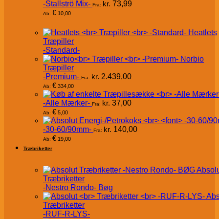
-Stallströ Mix-
kr.
73,99
Fra:
€
10,00
Ab:
Heatlets
Træpiller
-Standard-
Norbio
Træpiller
-Premium-
kr.
2.439,00
Fra:
€
334,00
Ab:
-Alle Mærker-
kr.
37,00
Fra:
€
5,00
Ab:
-30-60/90mm-
kr.
140,00
Fra:
€
19,00
Ab:
Træbriketter
Absol
Træbriketter
-Nestro Rondo- Bøg
Abs
Træbriketter
-RUF-R-LYS-