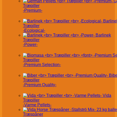
G
Træpiller
-Premium-
Barline
Træpiller
-Ecological-
Barlinek
Træpiller
-Power-
Træpiller
-Premium Selection-
Bibe
Træpiller
-Premium Quality-
Vida
Træpiller
-Varme Pellets-
Træspåner