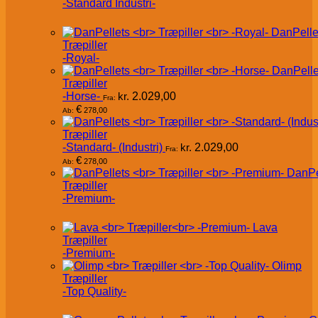
-Standard Industri-
DanPelle
Træpiller
-Royal-
DanPelle
Træpiller
-Horse-
kr.
2.029,00
Fra:
€
278,00
Ab:
Træpiller
-Standard- (Industri)
kr.
2.029,00
Fra:
€
278,00
Ab:
DanPe
Træpiller
-Premium-
Lava
Træpiller
-Premium-
Olimp
Træpiller
-Top Quality-