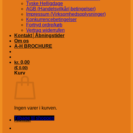
Tyske Helligdage
AGB (Handelsvilkår/-betingelser)
Impressum (Virksomhedsoplysninger)
Konkurrencebetingelser
Fortryd ordre/køb
Vertrag widerrufen
Kontakt│Åbningstider
Om os
A-H BROCHURE
kr.
0,00
€
(
0,00
)
Kurv
Ingen varer i kurven.
Tilbage til shoppen
Plejemidler