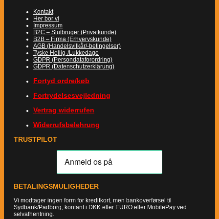
Kontakt
Her bor vi
Impressum
B2C – Slutbruger (Privatkunde)
B2B – Firma (Erhvervskunde)
AGB (Handelsvilkår/-betingelser)
Tyske Hellig-/Lukkedage
GDPR (Persondataforordring)
GDPR (Datenschutzerklärung)
Fortyd ordre/køb
Fortrydelsesvejledning
Vertrag widerrufen
Widerrufsbelehrung
TRUSTPILOT
BETALINGSMULIGHEDER
Vi modtager ingen form for kreditkort, men bankoverførsel til
Sydbank/Padborg, kontant i DKK eller EURO eller MobilePay ved
selvafhentning.