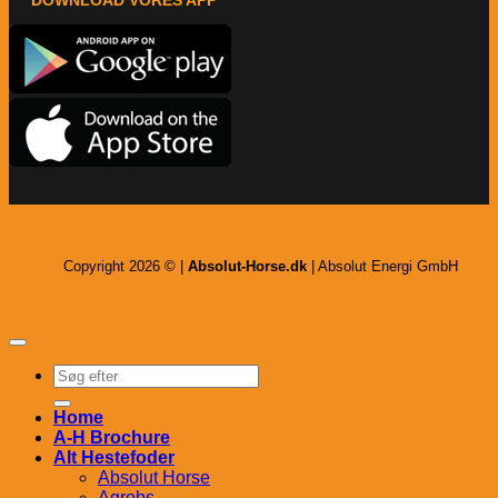
DOWNLOAD VORES APP
Copyright 2026 © |
Absolut-Horse.dk
| Absolut Energi GmbH
Søg
efter:
Home
A-H Brochure
Alt Hestefoder
Absolut Horse
Agrobs