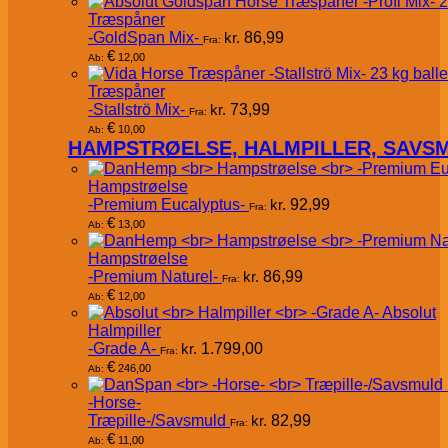
Træspåner
-GoldSpan Mix-
kr.
86,99
Fra:
€
12,00
Ab:
Træspåner
-Stallströ Mix-
kr.
73,99
Fra:
€
10,00
Ab:
HAMPSTRØELSE, HALMPILLER, SAVS
Hampstrøelse
-Premium Eucalyptus-
kr.
92,99
Fra:
€
13,00
Ab:
Hampstrøelse
-Premium Naturel-
kr.
86,99
Fra:
€
12,00
Ab:
Absolut
Halmpiller
-Grade A-
kr.
1.799,00
Fra:
€
246,00
Ab:
-Horse-
Træpille-/Savsmuld
kr.
82,99
Fra:
€
11,00
Ab: