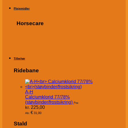
Plejemidler
Horsecare
Tilbehør
Ridebane
A-H
Calciumklorid 77/78%
(støvbinder/frostsikring)
Fra:
kr.
225,00
€
31,00
Ab:
Stald