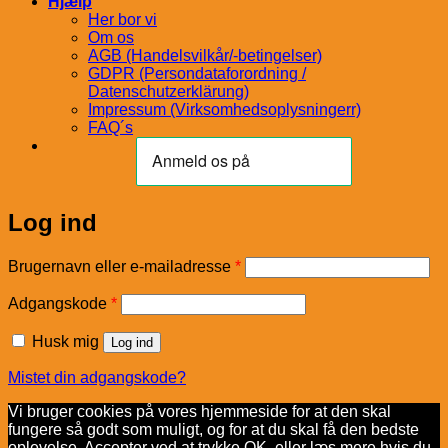
Hjælp
Her bor vi
Om os
AGB (Handelsvilkår/-betingelser)
GDPR (Persondataforordning /
Datenschutzerklärung)
Impressum (Virksomhedsoplysningerr)
FAQ´s
Log ind
Påkrævet
Brugernavn eller e-mailadresse
*
Påkrævet
Adgangskode
*
Husk mig
Log ind
Mistet din adgangskode?
Vi bruger cookies på vores hjemmeside for at den skal
fungere så godt som muligt, og for at du skal få den bedste
oplevelse. Accepter ved at trykke OK, eller læs mere hvis du