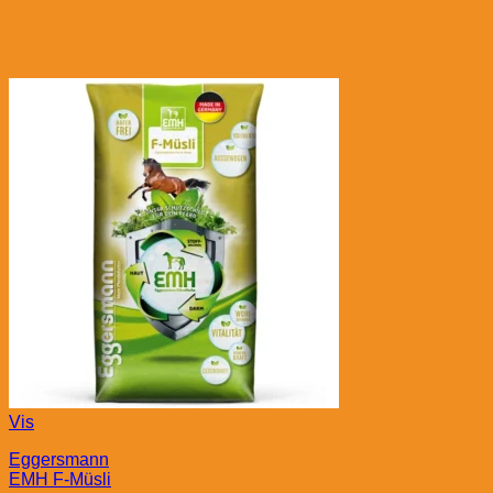
Vis
Eggersmann
EMH F-Müsli