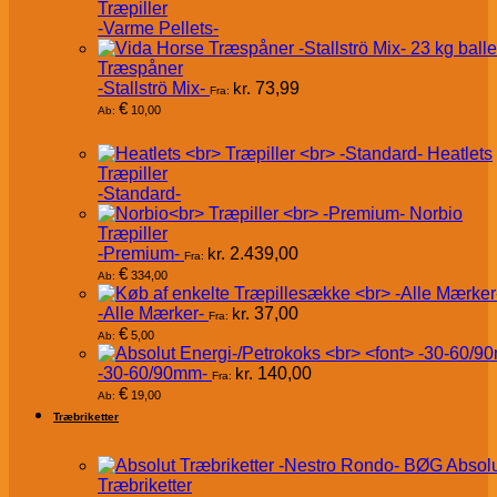
Træpiller
-Varme Pellets-
Træspåner
-Stallströ Mix-
kr.
73,99
Fra:
€
10,00
Ab:
Heatlets
Træpiller
-Standard-
Norbio
Træpiller
-Premium-
kr.
2.439,00
Fra:
€
334,00
Ab:
-Alle Mærker-
kr.
37,00
Fra:
€
5,00
Ab:
-30-60/90mm-
kr.
140,00
Fra:
€
19,00
Ab:
Træbriketter
Absol
Træbriketter