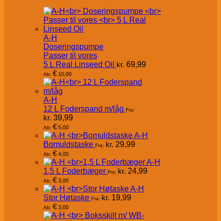
A-H
Doseringspumpe
Passer til vores
5 L Real Linseed Oil
kr.
69,99
€
10,00
Ab:
A-H
12 L Foderspand m/låg
Fra:
kr.
39,99
€
5,00
Ab:
A-H
Bomuldstaske
kr.
29,99
Fra:
€
4,00
Ab:
A-H
1,5 L Foderbæger
kr.
24,99
Fra:
€
3,00
Ab:
A-H
Stor Høtaske
kr.
19,99
Fra:
€
3,00
Ab: