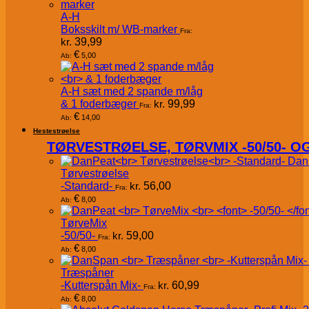
A-H
Boksskilt m/ WB-marker
Fra:
kr.
39,99
€
5,00
Ab:
A-H sæt med 2 spande m/låg
& 1 foderbæger
kr.
99,99
Fra:
€
14,00
Ab:
Hestestrøelse
TØRVESTRØELSE, TØRVMIX -50/50- 
Dan
Tørvestrøelse
-Standard-
kr.
56,00
Fra:
€
8,00
Ab:
TørveMix
-50/50-
kr.
59,00
Fra:
€
8,00
Ab:
Træspåner
-Kutterspån Mix-
kr.
60,99
Fra:
€
8,00
Ab: