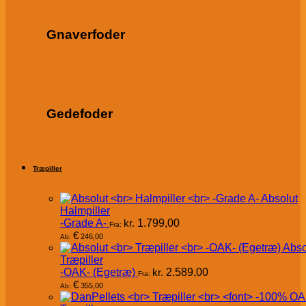
Gnaverfoder
Gedefoder
Træpiller
Absolut
Halmpiller
-Grade A-
kr.
1.799,00
Fra:
€
246,00
Ab:
Abso
Træpiller
-OAK- (Egetræ)
kr.
2.589,00
Fra:
€
355,00
Ab: