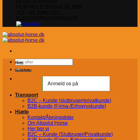
BEDSTE PRISER
HURTIG LEVERING TIL B2B
TLF +45 3698 7222
FLENSBORG/HARRISLEE
Søg
Hjem
efter:
Hestefoder
Transport
B2C – Kunde (slutbruger/privatkunde)
B2B-kunde (Firma-/Erhvervskunde)
Hjælp
Kontakt/Åbningstider
Om Absolut Horse
Her bor vi
B2C – Kunde (Slutbruger/Privatkunde)
B2B-kunde (Firma-/Erhvervskunde)