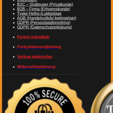
B2C – Slutbruger (Privatkunde)
B2B – Firma (Erhvervskunde)
Tyske Hellig-/Lukkedage
AGB (Handelsvilkår/-betingelser)
GDPR (Persondataforordring)
GDPR (Datenschutzerklärung)
Fortyd ordre/køb
Fortrydelsesvejledning
Vertrag widerrufen
Widerrufsbelehrung