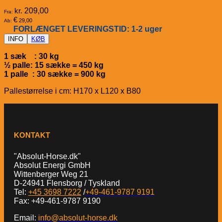
kr.
209,00
Fra:
€
29,00
Ab:
FORLÆNGET LEVERINGSTID: 1-2 uger
INFO
KØB
1 sæk : 30 kg
½ palle: 15 sække = 450 kg
1 palle : 30 sække = 900 kg
Pallestørrelse i cm: H170 x L120 x B80
KONTAKT
"Absolut-Horse.dk"
Absolut Energi GmbH
Wittenberger Weg 21
D-24941 Flensborg / Tyskland
Tel:
+45 3698 7222
/
+49-461-9787 9191
Fax: +49-461-9787 9190
Email:
info@absolut-horse.dk