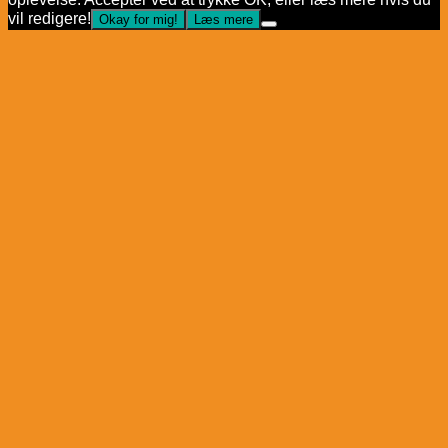
vil redigere!
Okay for mig!
Læs mere