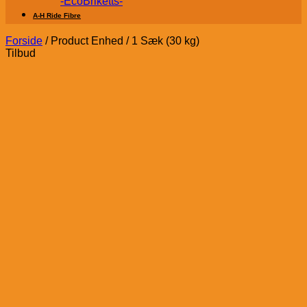
-EcoBriketts-
A-H Ride Fibre
Forside
/
Product Enhed
/
1 Sæk (30 kg)
Tilbud