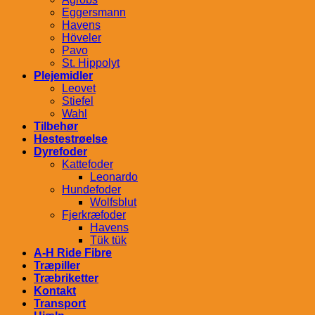
Eggersmann
Havens
Höveler
Pavo
St. Hippolyt
Plejemidler
Leovet
Stiefel
Wahl
Tilbehør
Hestestrøelse
Dyrefoder
Kattefoder
Leonardo
Hundefoder
Wolfsblut
Fjerkræfoder
Havens
Tük tük
A-H Ride Fibre
Træpiller
Træbriketter
Kontakt
Transport