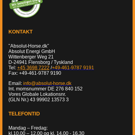
KONTAKT
"Absolut-Horse.dk"
Absolut Energi GmbH
Wittenberger Weg 21
D-24941 Flensborg / Tyskland
Tel:
+45 3698 7222
/
+49-461-9787 9191
Fax: +49-461-9787 9190
Email:
info@absolut-horse.dk
Int. momsnummer DE 276 840 152
Vores Globale Lokationsnr.
(GLN Nr.) 43 99902 13573 3
TELEFONTID
Mandag – Fredag:
kl.10.00 – 12.00 og kl. 14.00 - 16.30