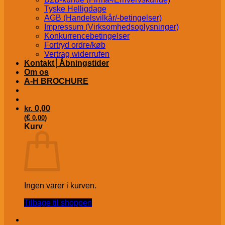
Tyske Helligdage
AGB (Handelsvilkår/-betingelser)
Impressum (Virksomhedsoplysninger)
Konkurrencebetingelser
Fortryd ordre/køb
Vertrag widerrufen
Kontakt│Åbningstider
Om os
A-H BROCHURE
kr.
0,00
€
(
0,00
)
Kurv
Ingen varer i kurven.
Tilbage til shoppen