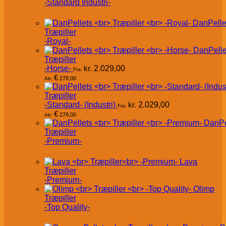
-Standard Industri-
DanPelle
Træpiller
-Royal-
DanPelle
Træpiller
-Horse-
kr.
2.029,00
Fra:
€
278,00
Ab:
Træpiller
-Standard- (Industri)
kr.
2.029,00
Fra:
€
278,00
Ab:
DanPe
Træpiller
-Premium-
Lava
Træpiller
-Premium-
Olimp
Træpiller
-Top Quality-