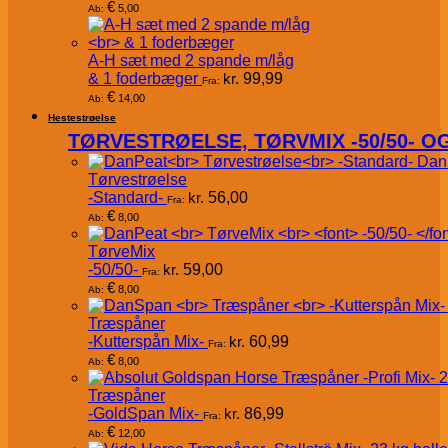
€
5,00
Ab:
A-H sæt med 2 spande m/låg
& 1 foderbæger
kr.
99,99
Fra:
€
14,00
Ab:
Hestestrøelse
TØRVESTRØELSE, TØRVMIX -50/50- 
Dan
Tørvestrøelse
-Standard-
kr.
56,00
Fra:
€
8,00
Ab:
TørveMix
-50/50-
kr.
59,00
Fra:
€
8,00
Ab:
Træspåner
-Kutterspån Mix-
kr.
60,99
Fra:
€
8,00
Ab:
Træspåner
-GoldSpan Mix-
kr.
86,99
Fra:
€
12,00
Ab: