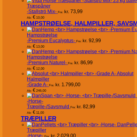
Træspåner
-Stallströ Mix-
kr.
73,99
Fra:
€
10,00
Ab:
HAMPSTRØELSE, HALMPILLER, SAVS
Hampstrøelse
-Premium Eucalyptus-
kr.
92,99
Fra:
€
13,00
Ab:
Hampstrøelse
-Premium Naturel-
kr.
86,99
Fra:
€
12,00
Ab:
Absolut
Halmpiller
-Grade A-
kr.
1.799,00
Fra:
€
246,00
Ab:
-Horse-
Træpille-/Savsmuld
kr.
82,99
Fra:
€
11,00
Ab:
TRÆPILLER
DanPelle
Træpiller
-Horse-
kr.
2.029,00
Fra: