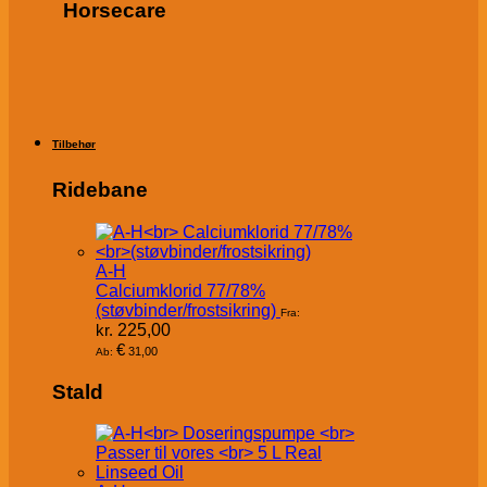
Horsecare
Tilbehør
Ridebane
A-H
Calciumklorid 77/78%
(støvbinder/frostsikring)
Fra:
kr.
225,00
€
31,00
Ab:
Stald