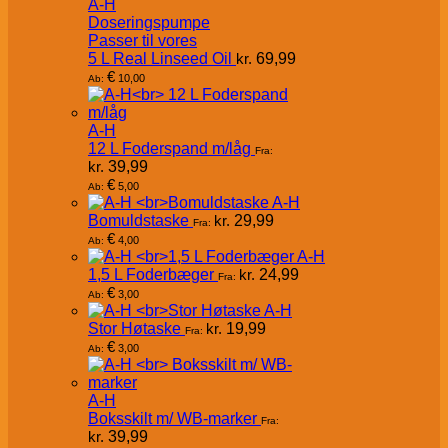
A-H
Doseringspumpe
Passer til vores
5 L Real Linseed Oil
kr.
69,99
€
10,00
Ab:
A-H
12 L Foderspand m/låg
Fra:
kr.
39,99
€
5,00
Ab:
A-H
Bomuldstaske
kr.
29,99
Fra:
€
4,00
Ab:
A-H
1,5 L Foderbæger
kr.
24,99
Fra:
€
3,00
Ab:
A-H
Stor Høtaske
kr.
19,99
Fra:
€
3,00
Ab:
A-H
Boksskilt m/ WB-marker
Fra:
kr.
39,99