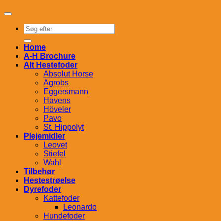
Søg
efter:
Home
A-H Brochure
Alt Hestefoder
Absolut Horse
Agrobs
Eggersmann
Havens
Höveler
Pavo
St. Hippolyt
Plejemidler
Leovet
Stiefel
Wahl
Tilbehør
Hestestrøelse
Dyrefoder
Kattefoder
Leonardo
Hundefoder