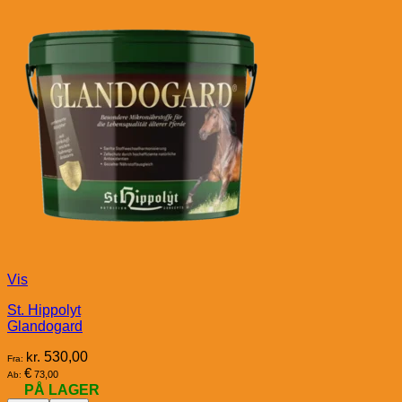
Vis
St. Hippolyt
Glandogard
kr.
530,00
Fra:
€
73,00
Ab:
PÅ LAGER