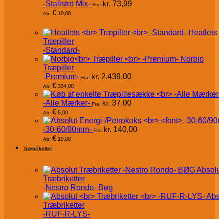
-Stallströ Mix-
kr.
73,99
Fra:
€
10,00
Ab:
Heatlets
Træpiller
-Standard-
Norbio
Træpiller
-Premium-
kr.
2.439,00
Fra:
€
334,00
Ab:
-Alle Mærker-
kr.
37,00
Fra:
€
5,00
Ab:
-30-60/90mm-
kr.
140,00
Fra:
€
19,00
Ab:
Træbriketter
Absol
Træbriketter
-Nestro Rondo- Bøg
Abs
Træbriketter
-RUF-R-LYS-