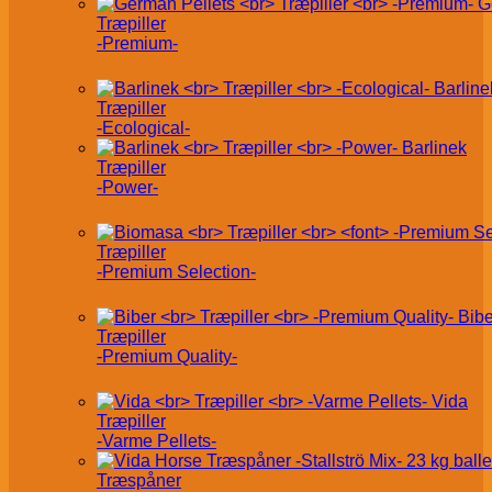
G
Træpiller
-Premium-
Barline
Træpiller
-Ecological-
Barlinek
Træpiller
-Power-
Træpiller
-Premium Selection-
Bibe
Træpiller
-Premium Quality-
Vida
Træpiller
-Varme Pellets-
Træspåner