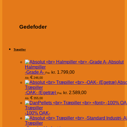
Gedefoder
Træpiller
Absolut
Halmpiller
-Grade A-
kr.
1.799,00
Fra:
€
246,00
Ab:
Abso
Træpiller
-OAK- (Egetræ)
kr.
2.589,00
Fra:
€
355,00
Ab:
Træpiller
-100% OAK-
A
Træpiller