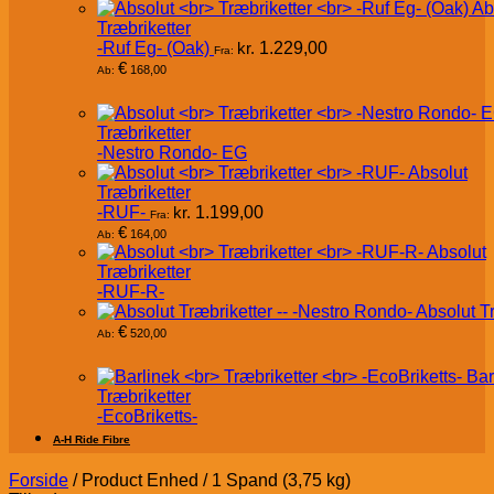
Ab
Træbriketter
-Ruf Eg- (Oak)
kr.
1.229,00
Fra:
€
168,00
Ab:
Træbriketter
-Nestro Rondo- EG
Absolut
Træbriketter
-RUF-
kr.
1.199,00
Fra:
€
164,00
Ab:
Absolut
Træbriketter
-RUF-R-
Absolut T
€
520,00
Ab:
Bar
Træbriketter
-EcoBriketts-
A-H Ride Fibre
Forside
/
Product Enhed
/
1 Spand (3,75 kg)