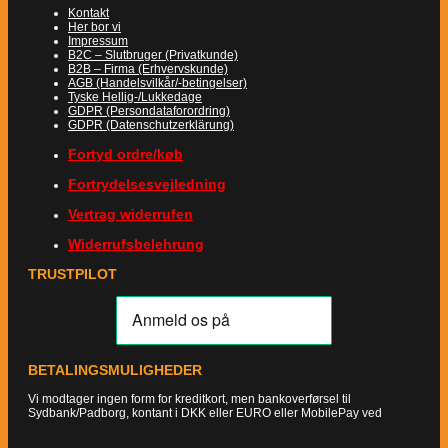
Kontakt
Her bor vi
Impressum
B2C – Slutbruger (Privatkunde)
B2B – Firma (Erhvervskunde)
AGB (Handelsvilkår/-betingelser)
Tyske Hellig-/Lukkedage
GDPR (Persondataforordring)
GDPR (Datenschutzerklärung)
Fortyd ordre/køb
Fortrydelsesvejledning
Vertrag widerrufen
Widerrufsbelehrung
TRUSTPILOT
BETALINGSMULIGHEDER
Vi modtager ingen form for kreditkort, men bankoverførsel til
Sydbank/Padborg, kontant i DKK eller EURO eller MobilePay ved