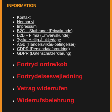
INFORMATION
Kontakt
Her bor vi
Impressum
B2C – Slutbruger (Privatkunde)
B2B – Firma (Erhvervskunde)
Tyske Hellig-/Lukkedage
AGB (Handelsvilkår/-betingelser)
GDPR (Persondataforordring)
GDPR (Datenschutzerklärung)
Fortryd ordre/køb
Fortrydelsesvejledning
Vetrag widerrufen
Widerrufsbelehrung