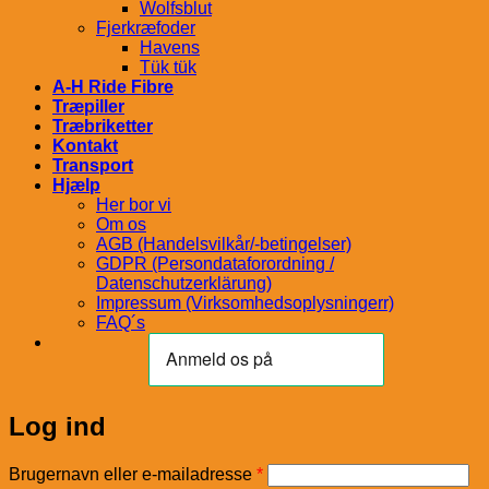
Wolfsblut
Fjerkræfoder
Havens
Tük tük
A-H Ride Fibre
Træpiller
Træbriketter
Kontakt
Transport
Hjælp
Her bor vi
Om os
AGB (Handelsvilkår/-betingelser)
GDPR (Persondataforordning /
Datenschutzerklärung)
Impressum (Virksomhedsoplysningerr)
FAQ´s
Log ind
Påkrævet
Brugernavn eller e-mailadresse
*