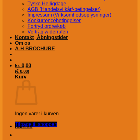
Tyske Helligdage
AGB (Handelsvilkår/-betingelser)
Impressum (Virksomhedsoplysninger)
Konkurrencebetingelser
Fortryd ordre/køb
Vertrag widerrufen
Kontakt│Åbningstider
Om os
A-H BROCHURE
kr.
0,00
€
(
0,00
)
Kurv
Ingen varer i kurven.
Tilbage til shoppen
Plejemidler