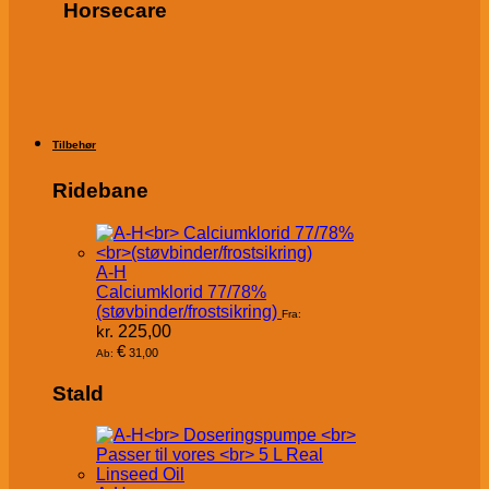
Horsecare
Tilbehør
Ridebane
A-H
Calciumklorid 77/78%
(støvbinder/frostsikring)
Fra:
kr.
225,00
€
31,00
Ab:
Stald