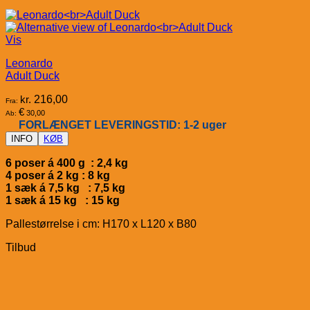
Vis
Leonardo
Adult Duck
kr.
216,00
Fra:
€
30,00
Ab:
FORLÆNGET LEVERINGSTID: 1-2 uger
INFO
KØB
6 poser á 400 g : 2,4 kg
4 poser á 2 kg : 8 kg
1 sæk á 7,5 kg : 7,5 kg
1 sæk á 15 kg : 15 kg
Pallestørrelse i cm: H170 x L120 x B80
Tilbud