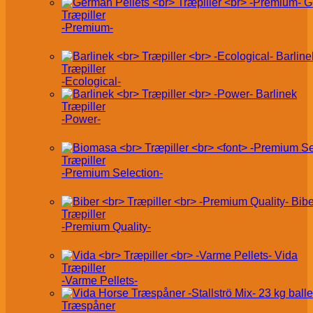
G
Træpiller
-Premium-
Barline
Træpiller
-Ecological-
Barlinek
Træpiller
-Power-
Træpiller
-Premium Selection-
Bibe
Træpiller
-Premium Quality-
Vida
Træpiller
-Varme Pellets-
Træspåner