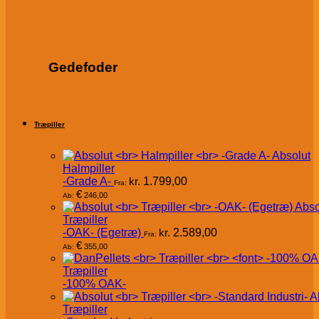
Gedefoder
Træpiller
Absolut
Halmpiller
-Grade A-
kr.
1.799,00
Fra:
€
246,00
Ab:
Abso
Træpiller
-OAK- (Egetræ)
kr.
2.589,00
Fra:
€
355,00
Ab:
Træpiller
-100% OAK-
A
Træpiller