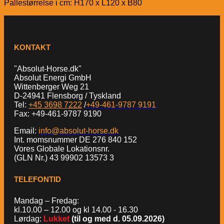
Pallestørrelse i cm: H170 x L120 x B80
KONTAKT
"Absolut-Horse.dk"
Absolut Energi GmbH
Wittenberger Weg 21
D-24941 Flensborg / Tyskland
Tel:
+45 3698 7222
/
+49-461-9787 9191
Fax: +49-461-9787 9190
Email:
info@absolut-horse.dk
Int. momsnummer DE 276 840 152
Vores Globale Lokationsnr.
(GLN Nr.) 43 99902 13573 3
TELEFONTID
Mandag – Fredag:
kl.10.00 – 12.00 og kl 14.00 - 16.30
Lørdag:
Lukket
(til og med d. 05.09.2026)