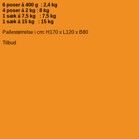
6 poser á 400 g : 2,4 kg
4 poser á 2 kg : 8 kg
1 sæk á 7,5 kg : 7,5 kg
1 sæk á 15 kg : 15 kg
Pallestørrelse i cm: H170 x L120 x B80
Tilbud