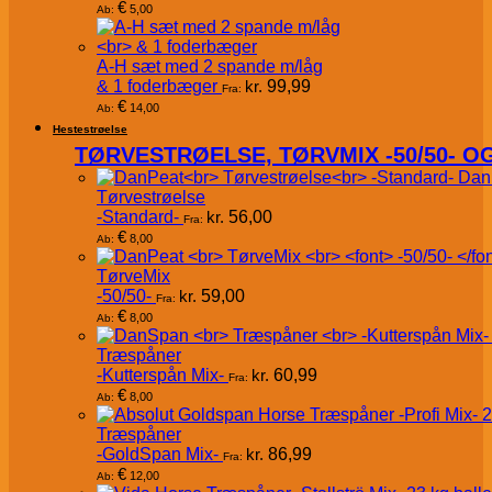
€
5,00
Ab:
A-H sæt med 2 spande m/låg
& 1 foderbæger
kr.
99,99
Fra:
€
14,00
Ab:
Hestestrøelse
TØRVESTRØELSE, TØRVMIX -50/50- 
Dan
Tørvestrøelse
-Standard-
kr.
56,00
Fra:
€
8,00
Ab:
TørveMix
-50/50-
kr.
59,00
Fra:
€
8,00
Ab:
Træspåner
-Kutterspån Mix-
kr.
60,99
Fra:
€
8,00
Ab:
Træspåner
-GoldSpan Mix-
kr.
86,99
Fra:
€
12,00
Ab: