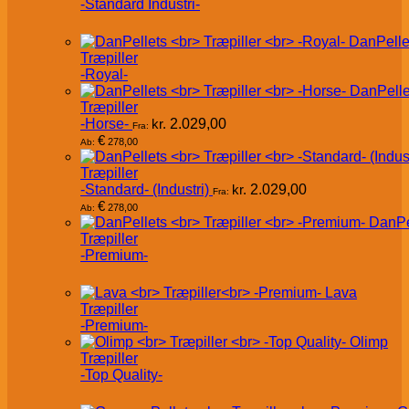
-Standard Industri-
DanPelle
Træpiller
-Royal-
DanPelle
Træpiller
-Horse-
kr.
2.029,00
Fra:
€
278,00
Ab:
Træpiller
-Standard- (Industri)
kr.
2.029,00
Fra:
€
278,00
Ab:
DanPe
Træpiller
-Premium-
Lava
Træpiller
-Premium-
Olimp
Træpiller
-Top Quality-