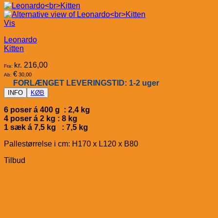
Vis
Leonardo
Kitten
kr.
216,00
Fra:
€
30,00
Ab:
FORLÆNGET LEVERINGSTID: 1-2 uger
INFO
KØB
6 poser á 400 g : 2,4 kg
4 poser á 2 kg : 8 kg
1 sæk á 7,5 kg : 7,5 kg
Pallestørrelse i cm: H170 x L120 x B80
Tilbud