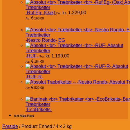
Ab
Træbriketter
-Ruf Eg- (Oak)
kr.
1.229,00
Fra:
€
168,00
Ab:
Træbriketter
-Nestro Rondo- EG
Absolut
Træbriketter
-RUF-
kr.
1.199,00
Fra:
€
164,00
Ab:
Absolut
Træbriketter
-RUF-R-
Absolut T
€
520,00
Ab:
Bar
Træbriketter
-EcoBriketts-
A-H Ride Fibre
Forside
/
Product Enhed
/
4 x 2 kg