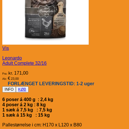
Vis
Leonardo
Adult Complete 32/16
kr.
171,00
Fra:
€
23,00
Ab:
FORLÆNGET LEVERINGSTID: 1-2 uger
INFO
KØB
6 poser á 400 g : 2,4 kg
4 poser á 2 kg : 8 kg
1 sæk á 7,5 kg : 7,5 kg
1 sæk á 15 kg : 15 kg
Pallestørrelse i cm: H170 x L120 x B80