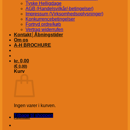
Tyske Helligdage
AGB (Handelsvilkår/-betingelser)
Impressum (Virksomhedsoplysninger)
Konkurrencebetingelser
Fortryd ordre/køb
Vertrag widerrufen
Kontakt│Åbningstider
Om os
A-H BROCHURE
kr.
0,00
€
(
0,00
)
Kurv
Ingen varer i kurven.
Tilbage til shoppen
Plejemidler