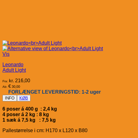
Vis
Leonardo
Adult Light
kr.
216,00
Fra:
€
30,00
Ab:
FORLÆNGET LEVERINGSTID: 1-2 uger
INFO
KØB
6 poser á 400 g : 2,4 kg
4 poser á 2 kg : 8 kg
1 sæk á 7,5 kg : 7,5 kg
Pallestørrelse i cm: H170 x L120 x B80