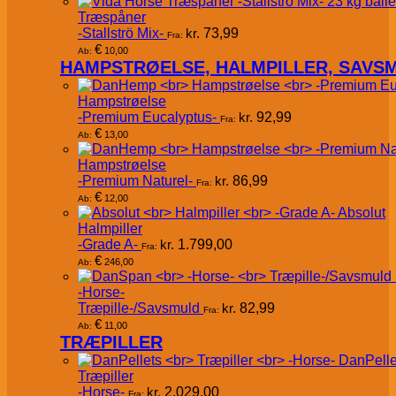
Træspåner
-Stallströ Mix-
kr.
73,99
Fra:
€
10,00
Ab:
HAMPSTRØELSE, HALMPILLER, SAVS
Hampstrøelse
-Premium Eucalyptus-
kr.
92,99
Fra:
€
13,00
Ab:
Hampstrøelse
-Premium Naturel-
kr.
86,99
Fra:
€
12,00
Ab:
Absolut
Halmpiller
-Grade A-
kr.
1.799,00
Fra:
€
246,00
Ab:
-Horse-
Træpille-/Savsmuld
kr.
82,99
Fra:
€
11,00
Ab:
TRÆPILLER
DanPelle
Træpiller
-Horse-
kr.
2.029,00
Fra: