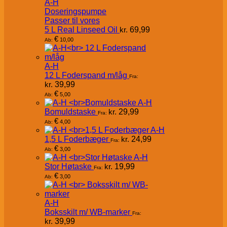
A-H
Doseringspumpe
Passer til vores
5 L Real Linseed Oil
kr.
69,99
€
10,00
Ab:
A-H
12 L Foderspand m/låg
Fra:
kr.
39,99
€
5,00
Ab:
A-H
Bomuldstaske
kr.
29,99
Fra:
€
4,00
Ab:
A-H
1,5 L Foderbæger
kr.
24,99
Fra:
€
3,00
Ab:
A-H
Stor Høtaske
kr.
19,99
Fra:
€
3,00
Ab:
A-H
Boksskilt m/ WB-marker
Fra:
kr.
39,99