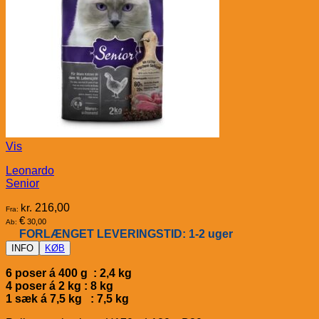
Vis
Leonardo
Senior
kr.
216,00
Fra:
€
30,00
Ab:
FORLÆNGET LEVERINGSTID: 1-2 uger
INFO
KØB
6 poser á 400 g : 2,4 kg
4 poser á 2 kg : 8 kg
1 sæk á 7,5 kg : 7,5 kg