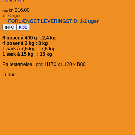
kr.
216,00
Fra:
€
30,00
Ab:
FORLÆNGET LEVERINGSTID: 1-2 uger
INFO
KØB
6 poser á 400 g : 2,4 kg
4 poser á 2 kg : 8 kg
1 sæk á 7,5 kg : 7,5 kg
1 sæk á 15 kg : 15 kg
Pallestørrelse i cm: H170 x L120 x B80
Tilbud