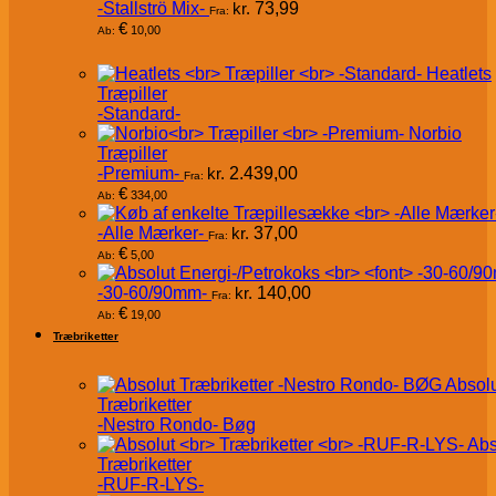
-Stallströ Mix-
kr.
73,99
Fra:
€
10,00
Ab:
Heatlets
Træpiller
-Standard-
Norbio
Træpiller
-Premium-
kr.
2.439,00
Fra:
€
334,00
Ab:
-Alle Mærker-
kr.
37,00
Fra:
€
5,00
Ab:
-30-60/90mm-
kr.
140,00
Fra:
€
19,00
Ab:
Træbriketter
Absol
Træbriketter
-Nestro Rondo- Bøg
Abs
Træbriketter
-RUF-R-LYS-