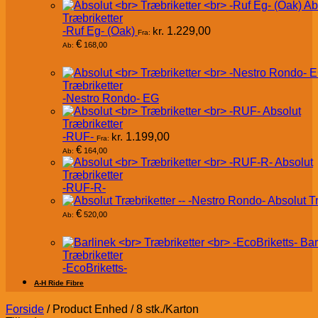
Ab
Træbriketter
-Ruf Eg- (Oak)
kr.
1.229,00
Fra:
€
168,00
Ab:
Træbriketter
-Nestro Rondo- EG
Absolut
Træbriketter
-RUF-
kr.
1.199,00
Fra:
€
164,00
Ab:
Absolut
Træbriketter
-RUF-R-
Absolut T
€
520,00
Ab:
Bar
Træbriketter
-EcoBriketts-
A-H Ride Fibre
Forside
/
Product Enhed
/
8 stk./Karton