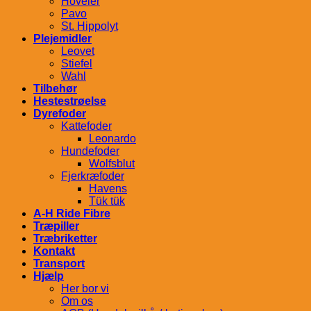
Höveler
Pavo
St. Hippolyt
Plejemidler
Leovet
Stiefel
Wahl
Tilbehør
Hestestrøelse
Dyrefoder
Kattefoder
Leonardo
Hundefoder
Wolfsblut
Fjerkræfoder
Havens
Tük tük
A-H Ride Fibre
Træpiller
Træbriketter
Kontakt
Transport
Hjælp
Her bor vi
Om os