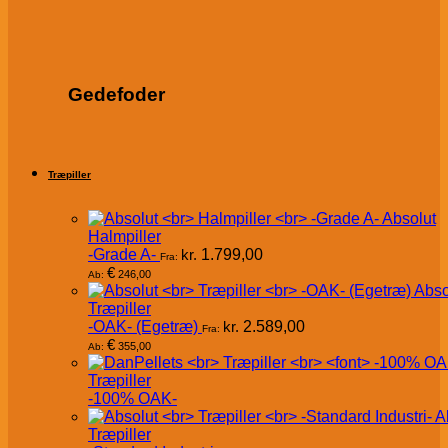
Gedefoder
Træpiller
Absolut
Halmpiller
-Grade A-
kr.
1.799,00
Fra:
€
246,00
Ab:
Abso
Træpiller
-OAK- (Egetræ)
kr.
2.589,00
Fra:
€
355,00
Ab:
Træpiller
-100% OAK-
A
Træpiller