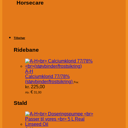
Horsecare
Tilbehør
Ridebane
A-H
Calciumklorid 77/78%
(støvbinder/frostsikring)
Fra:
kr.
225,00
€
31,00
Ab:
Stald