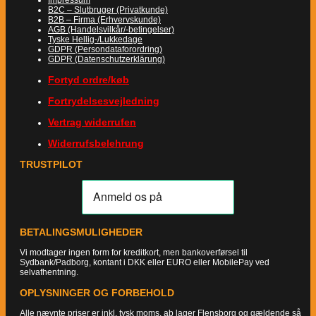
B2C – Slutbruger (Privatkunde)
B2B – Firma (Erhvervskunde)
AGB (Handelsvilkår/-betingelser)
Tyske Hellig-/Lukkedage
GDPR (Persondataforordring)
GDPR (Datenschutzerklärung)
Fortyd ordre/køb
Fortrydelsesvejledning
Vertrag widerrufen
Widerrufsbelehrung
TRUSTPILOT
BETALINGSMULIGHEDER
Vi modtager ingen form for kreditkort, men bankoverførsel til
Sydbank/Padborg, kontant i DKK eller EURO eller MobilePay ved
selvafhentning.
OPLYSNINGER OG FORBEHOLD
Alle nævnte priser er inkl. tysk moms, ab lager Flensborg og gældende så