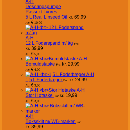
A-H
Doseringspumpe
Passer til vores
5 L Real Linseed Oil
kr.
69,99
€
10,00
Ab:
A-H
12 L Foderspand m/låg
Fra:
kr.
39,99
€
5,00
Ab:
A-H
Bomuldstaske
kr.
29,99
Fra:
€
4,00
Ab:
A-H
1,5 L Foderbæger
kr.
24,99
Fra:
€
3,00
Ab:
A-H
Stor Høtaske
kr.
19,99
Fra:
€
3,00
Ab:
A-H
Boksskilt m/ WB-marker
Fra:
kr.
39,99