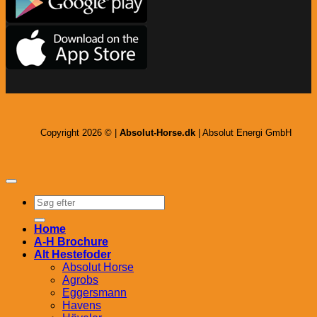
Copyright 2026 © |
Absolut-Horse.dk
| Absolut Energi GmbH
Søg
efter:
Home
A-H Brochure
Alt Hestefoder
Absolut Horse
Agrobs
Eggersmann
Havens