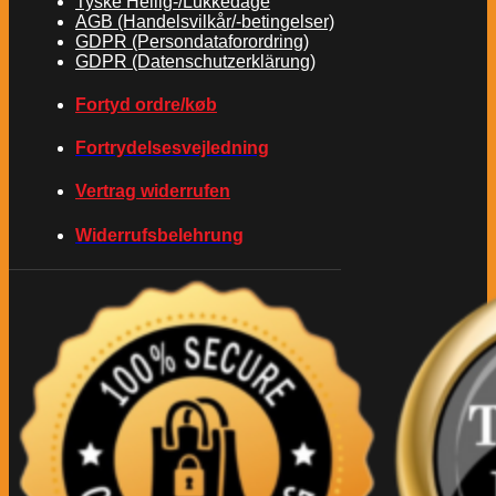
Tyske Hellig-/Lukkedage
AGB (Handelsvilkår/-betingelser)
GDPR (Persondataforordring)
GDPR (Datenschutzerklärung)
Fortyd ordre/køb
Fortrydelsesvejledning
Vertrag widerrufen
Widerrufsbelehrung