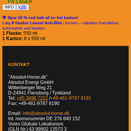
PÅ LAGER
INFO
KØB
💚 Spar 10 % ved køb af en hel karton!
Læg
8 flasker Leovet Anti-Bite
i kurven – rabatten fratrækkes
automatisk ved kassen.
1 Flaske:
550 ml
1 Karton:
8 x 550 ml
KONTAKT
"Absolut-Horse.dk"
Absolut Energi GmbH
Wittenberger Weg 21
D-24941 Flensborg / Tyskland
Tel:
+45 3698 7222
/
+49-461-9787 9191
Fax: +49-461-9787 9190
Email:
info@absolut-horse.dk
Int. momsnummer DE 276 840 152
Vores Globale Lokationsnr.
(GLN Nr.) 43 99902 13573 3