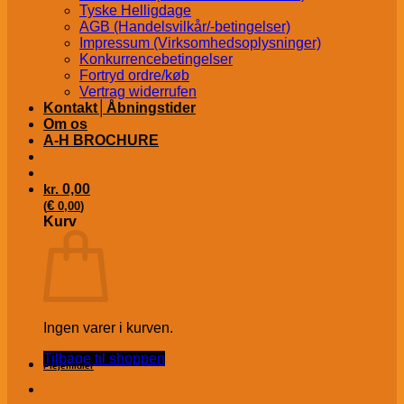
Tyske Helligdage
AGB (Handelsvilkår/-betingelser)
Impressum (Virksomhedsoplysninger)
Konkurrencebetingelser
Fortryd ordre/køb
Vertrag widerrufen
Kontakt│Åbningstider
Om os
A-H BROCHURE
kr.
0,00
€
(
0,00
)
Kurv
Ingen varer i kurven.
Tilbage til shoppen
Plejemidler