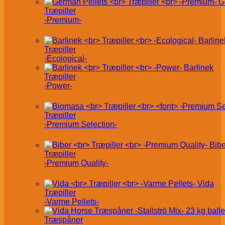
G
Træpiller
-Premium-
Barline
Træpiller
-Ecological-
Barlinek
Træpiller
-Power-
Træpiller
-Premium Selection-
Bibe
Træpiller
-Premium Quality-
Vida
Træpiller
-Varme Pellets-
Træspåner