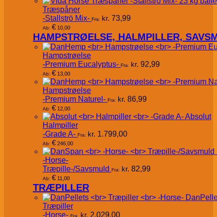
Træspåner
-Stallströ Mix-
kr.
73,99
Fra:
€
10,00
Ab:
HAMPSTRØELSE, HALMPILLER, SAVS
Hampstrøelse
-Premium Eucalyptus-
kr.
92,99
Fra:
€
13,00
Ab:
Hampstrøelse
-Premium Naturel-
kr.
86,99
Fra:
€
12,00
Ab:
Absolut
Halmpiller
-Grade A-
kr.
1.799,00
Fra:
€
246,00
Ab:
-Horse-
Træpille-/Savsmuld
kr.
82,99
Fra:
€
11,00
Ab:
TRÆPILLER
DanPelle
Træpiller
-Horse-
kr.
2.029,00
Fra: