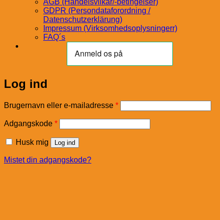
AGB (Handelsvilkår/-betingelser)
GDPR (Persondataforordning /
Datenschutzerklärung)
Impressum (Virksomhedsoplysningerr)
FAQ´s
Log ind
Påkrævet
Brugernavn eller e-mailadresse
*
Påkrævet
Adgangskode
*
Husk mig
Log ind
Mistet din adgangskode?