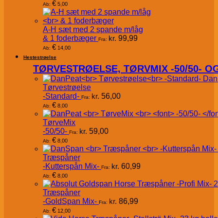
€
5,00
Ab:
A-H sæt med 2 spande m/låg
& 1 foderbæger
kr.
99,99
Fra:
€
14,00
Ab:
Hestestrøelse
TØRVESTRØELSE, TØRVMIX -50/50- 
Dan
Tørvestrøelse
-Standard-
kr.
56,00
Fra:
€
8,00
Ab:
TørveMix
-50/50-
kr.
59,00
Fra:
€
8,00
Ab:
Træspåner
-Kutterspån Mix-
kr.
60,99
Fra:
€
8,00
Ab:
Træspåner
-GoldSpan Mix-
kr.
86,99
Fra:
€
12,00
Ab: