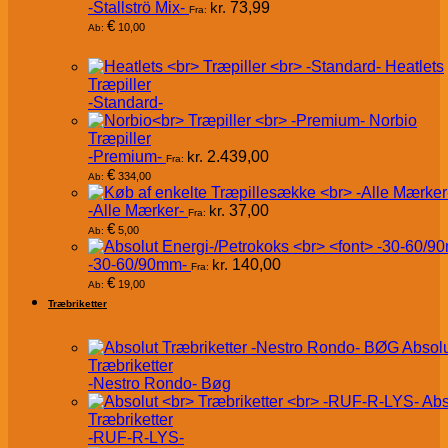
-Stallströ Mix-
kr.
73,99
Fra:
€
10,00
Ab:
Heatlets
Træpiller
-Standard-
Norbio
Træpiller
-Premium-
kr.
2.439,00
Fra:
€
334,00
Ab:
-Alle Mærker-
kr.
37,00
Fra:
€
5,00
Ab:
-30-60/90mm-
kr.
140,00
Fra:
€
19,00
Ab:
Træbriketter
Absol
Træbriketter
-Nestro Rondo- Bøg
Abs
Træbriketter
-RUF-R-LYS-