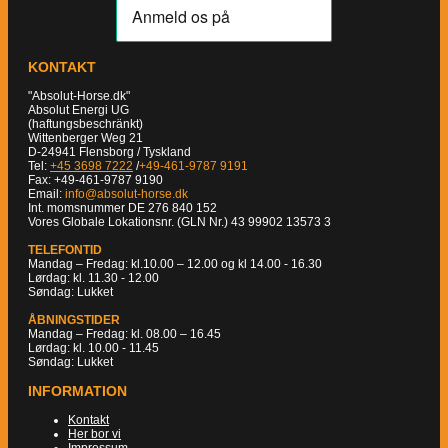
KONTAKT
"Absolut-Horse.dk"
Absolut Energi UG
(haftungsbeschränkt)
Wittenberger Weg 21
D-24941 Flensborg / Tyskland
Tel:
+45 3698 7222
/
+49-461-9787 9191
Fax: +49-461-9787 9190
Email:
info@absolut-horse.dk
Int. momsnummer DE 276 840 152
Vores Globale Lokationsnr. (GLN Nr.) 43 99902 13573 3
TELEFONTID
Mandag – Fredag: kl.10.00 – 12.00 og kl 14.00 - 16.30
Lørdag: kl. 11.30 - 12.00
Søndag: Lukket
ÅBNINGSTIDER
Mandag – Fredag: kl. 08.00 – 16.45
Lørdag: kl. 10.00 - 11.45
Søndag: Lukket
INFORMATION
Kontakt
Her bor vi
Impressum