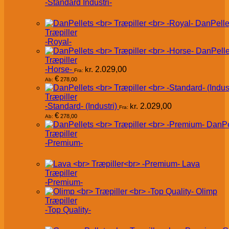
-Standard Industri-
DanPelle
Træpiller
-Royal-
DanPelle
Træpiller
-Horse-
kr.
2.029,00
Fra:
€
278,00
Ab:
Træpiller
-Standard- (Industri)
kr.
2.029,00
Fra:
€
278,00
Ab:
DanPe
Træpiller
-Premium-
Lava
Træpiller
-Premium-
Olimp
Træpiller
-Top Quality-