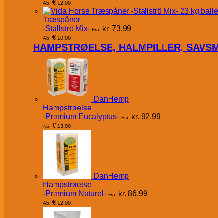
€
12,00
Ab:
Træspåner
-Stallströ Mix-
kr.
73,99
Fra:
€
10,00
Ab:
HAMPSTRØELSE, HALMPILLER, SAVS
DanHemp
Hampstrøelse
-Premium Eucalyptus-
kr.
92,99
Fra:
€
13,00
Ab:
DanHemp
Hampstrøelse
-Premium Naturel-
kr.
86,99
Fra:
€
12,00
Ab: