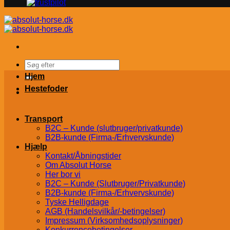
Søg
efter:
Hjem
Hestefoder
Transport
B2C – Kunde (slutbruger/privatkunde)
B2B-kunde (Firma-/Erhvervskunde)
Hjælp
Kontakt/Åbningstider
Om Absolut Horse
Her bor vi
B2C – Kunde (Slutbruger/Privatkunde)
B2B-kunde (Firma-/Erhvervskunde)
Tyske Helligdage
AGB (Handelsvilkår/-betingelser)
Impressum (Virksomhedsoplysninger)
Konkurrencebetingelser