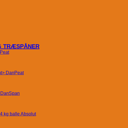
OG TRÆSPÅNER
Peat
DanPeat
DanSpan
Absolut