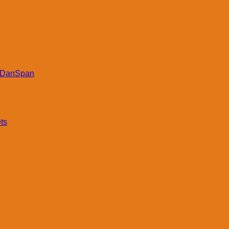
DanSpan
ts