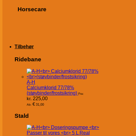
Horsecare
Tilbehør
Ridebane
A-H
Calciumklorid 77/78%
(støvbinder/frostsikring)
Fra:
kr.
225,00
€
31,00
Ab:
Stald