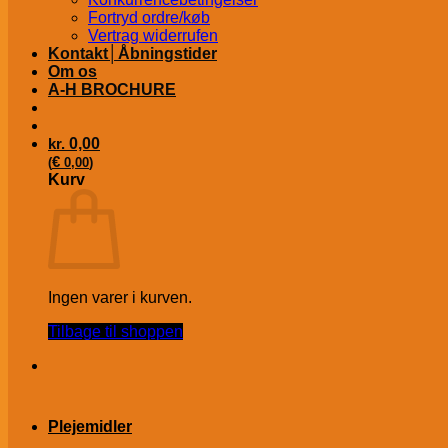
Fortryd ordre/køb
Vertrag widerrufen
Kontakt│Åbningstider
Om os
A-H BROCHURE
kr.
0,00
€
(
0,00
)
Kurv
Ingen varer i kurven.
Tilbage til shoppen
Plejemidler