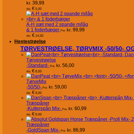
kr.
39,99
€
5,00
Ab:
A-H sæt med 2 spande m/låg
& 1 foderbæger
kr.
99,99
Fra:
€
14,00
Ab:
Hestestrøelse
TØRVESTRØELSE, TØRVMIX -50/50- 
Dan
Tørvestrøelse
-Standard-
kr.
56,00
Fra:
€
8,00
Ab:
TørveMix
-50/50-
kr.
59,00
Fra:
€
8,00
Ab:
Træspåner
-Kutterspån Mix-
kr.
60,99
Fra:
€
8,00
Ab:
Træspåner
-GoldSpan Mix-
kr.
86,99
Fra: