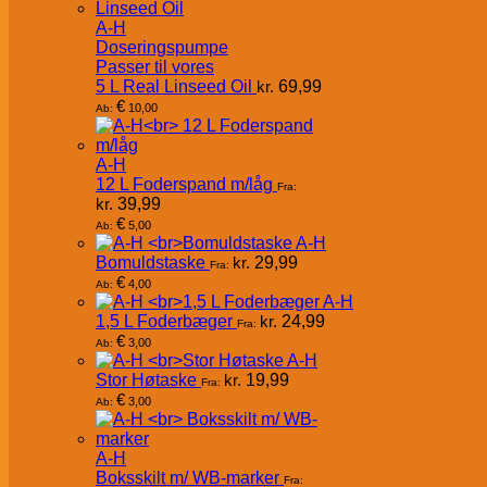
A-H
Doseringspumpe
Passer til vores
5 L Real Linseed Oil
kr.
69,99
€
10,00
Ab:
A-H
12 L Foderspand m/låg
Fra:
kr.
39,99
€
5,00
Ab:
A-H
Bomuldstaske
kr.
29,99
Fra:
€
4,00
Ab:
A-H
1,5 L Foderbæger
kr.
24,99
Fra:
€
3,00
Ab:
A-H
Stor Høtaske
kr.
19,99
Fra:
€
3,00
Ab:
A-H
Boksskilt m/ WB-marker
Fra: