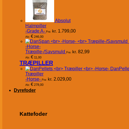
Absolut
Halmpiller
-Grade A-
kr.
1.799,00
Fra:
€
246,00
Ab:
-Horse-
Træpille-/Savsmuld
kr.
82,99
Fra:
€
11,00
Ab:
TRÆPILLER
DanPelle
Træpiller
-Horse-
kr.
2.029,00
Fra:
€
278,00
Ab:
Dyrefoder
Kattefoder