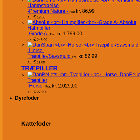
Hampstrøelse
-Premium Naturel-
kr.
86,99
Fra:
€
12,00
Ab:
Absolut
Halmpiller
-Grade A-
kr.
1.799,00
Fra:
€
246,00
Ab:
-Horse-
Træpille-/Savsmuld
kr.
82,99
Fra:
€
11,00
Ab:
TRÆPILLER
DanPelle
Træpiller
-Horse-
kr.
2.029,00
Fra:
€
278,00
Ab:
Dyrefoder
Kattefoder