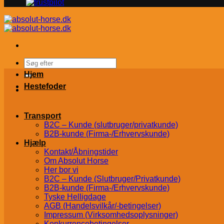
Søg
efter:
Hjem
Hestefoder
Transport
B2C – Kunde (slutbruger/privatkunde)
B2B-kunde (Firma-/Erhvervskunde)
Hjælp
Kontakt/Åbningstider
Om Absolut Horse
Her bor vi
B2C – Kunde (Slutbruger/Privatkunde)
B2B-kunde (Firma-/Erhvervskunde)
Tyske Helligdage
AGB (Handelsvilkår/-betingelser)
Impressum (Virksomhedsoplysninger)
Konkurrencebetingelser