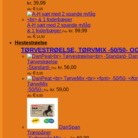
kr.
39,99
€
5,00
Ab:
A-H sæt med 2 spande m/låg
& 1 foderbæger
kr.
99,99
Fra:
€
14,00
Ab:
Hestestrøelse
TØRVESTRØELSE, TØRVMIX -50/50- 
Dan
Tørvestrøelse
-Standard-
kr.
56,00
Fra:
€
8,00
Ab:
TørveMix
-50/50-
kr.
59,00
Fra:
€
8,00
Ab:
DanSpan
Træspåner