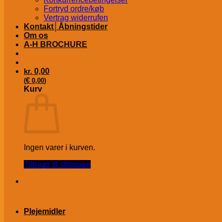
Fortryd ordre/køb
Vertrag widerrufen
Kontakt│Åbningstider
Om os
A-H BROCHURE
kr.
0,00
€
(
0,00
)
Kurv
Ingen varer i kurven.
Tilbage til shoppen
Plejemidler