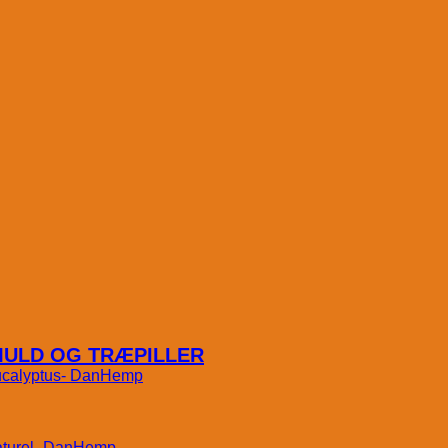
MULD OG TRÆPILLER
DanHemp
DanHemp