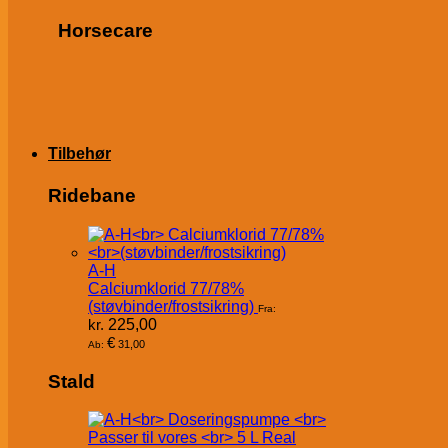
Horsecare
Tilbehør
Ridebane
A-H
Calciumklorid 77/78%
(støvbinder/frostsikring)
Fra:
kr.
225,00
€
31,00
Ab:
Stald