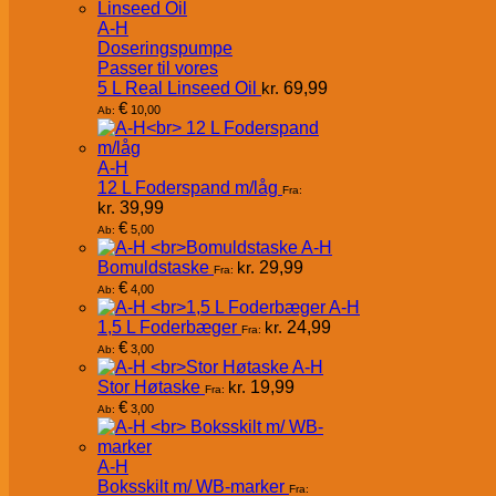
A-H
Doseringspumpe
Passer til vores
5 L Real Linseed Oil
kr.
69,99
€
10,00
Ab:
A-H
12 L Foderspand m/låg
Fra:
kr.
39,99
€
5,00
Ab:
A-H
Bomuldstaske
kr.
29,99
Fra:
€
4,00
Ab:
A-H
1,5 L Foderbæger
kr.
24,99
Fra:
€
3,00
Ab:
A-H
Stor Høtaske
kr.
19,99
Fra:
€
3,00
Ab:
A-H
Boksskilt m/ WB-marker
Fra: