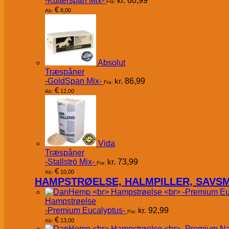
-Kutterspån Mix-
kr.
60,99
Fra:
€
8,00
Ab:
Absolut
Træspåner
-GoldSpan Mix-
kr.
86,99
Fra:
€
12,00
Ab:
Vida
Træspåner
-Stallströ Mix-
kr.
73,99
Fra:
€
10,00
Ab:
HAMPSTRØELSE, HALMPILLER, SAVS
Hampstrøelse
-Premium Eucalyptus-
kr.
92,99
Fra:
€
13,00
Ab: