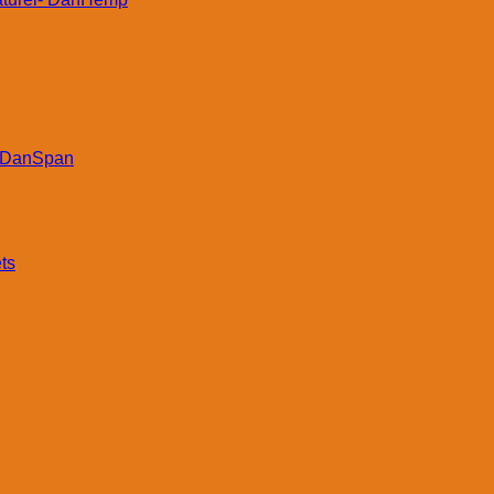
DanSpan
ts