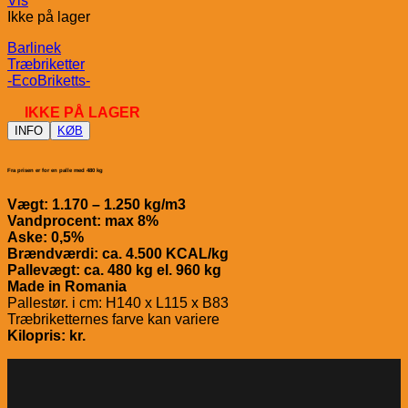
Vis
Ikke på lager
Barlinek
Træbriketter
-EcoBriketts-
IKKE PÅ LAGER
INFO
KØB
Fra prisen er for en palle med 480 kg
Vægt: 1.170 – 1.250 kg/m3
Vandprocent: max 8%
Aske: 0,5%
Brændværdi: ca. 4.500 KCAL/kg
Pallevægt: ca. 480 kg el. 960 kg
Made in Romania
Pallestør. i cm: H140 x L115 x B83
Træbriketternes farve kan variere
Kilopris: kr.