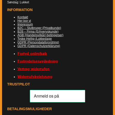
Søndag: Lukket
INFORMATION
Kontakt
Her bor vi
Impressum
B2C – Slutbruger (Privatkunde)
B2B – Firma (Erhvervskunde)
AGB (Handelsvilkår/-betingelser)
Tyske Hellig-/Lukkedage
GDPR (Persondataforordring)
GDPR (Datenschutzerklärung)
Fortyd ordre/køb
Fortrydelsesvejledning
Vertrag widerrufen
Widerrufsbelehrung
TRUSTPILOT
BETALINGSMULIGHEDER