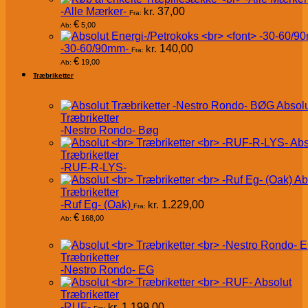
-Alle Mærker-
kr.
37,00
Fra:
€
5,00
Ab:
-30-60/90mm-
kr.
140,00
Fra:
€
19,00
Ab:
Træbriketter
Absol
Træbriketter
-Nestro Rondo- Bøg
Abs
Træbriketter
-RUF-R-LYS-
Ab
Træbriketter
-Ruf Eg- (Oak)
kr.
1.229,00
Fra:
€
168,00
Ab:
Træbriketter
-Nestro Rondo- EG
Absolut
Træbriketter
-RUF-
kr.
1.199,00