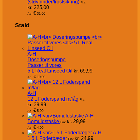
(støvbinder/frostsikring)
Fra:
kr.
225,00
€
31,00
Ab:
Stald
A-H
Doseringspumpe
Passer til vores
5 L Real Linseed Oil
kr.
69,99
€
10,00
Ab:
A-H
12 L Foderspand m/låg
Fra:
kr.
39,99
€
5,00
Ab:
A-H
Bomuldstaske
kr.
29,99
Fra:
€
4,00
Ab:
A-H
1,5 L Foderbæger
kr.
24,99
Fra: