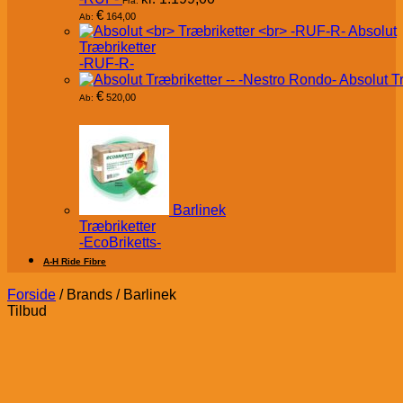
Fra:
€
164,00
Ab:
Absolut
Træbriketter
-RUF-R-
Absolut T
€
520,00
Ab:
Barlinek
Træbriketter
-EcoBriketts-
A-H Ride Fibre
Forside
/
Brands
/
Barlinek
Tilbud