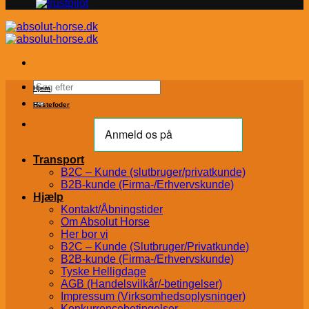
Søg
Hjem
efter:
Hestefoder
Transport
B2C – Kunde (slutbruger/privatkunde)
B2B-kunde (Firma-/Erhvervskunde)
Hjælp
Kontakt/Åbningstider
Om Absolut Horse
Her bor vi
B2C – Kunde (Slutbruger/Privatkunde)
B2B-kunde (Firma-/Erhvervskunde)
Tyske Helligdage
AGB (Handelsvilkår/-betingelser)
Impressum (Virksomhedsoplysninger)
Konkurrencebetingelser