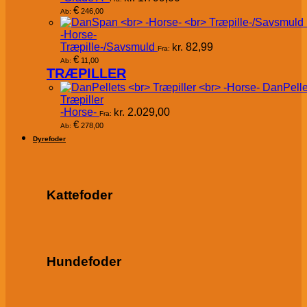
€
246,00
Ab:
-Horse-
Træpille-/Savsmuld
kr.
82,99
Fra:
€
11,00
Ab:
TRÆPILLER
DanPelle
Træpiller
-Horse-
kr.
2.029,00
Fra:
€
278,00
Ab:
Dyrefoder
Kattefoder
Hundefoder