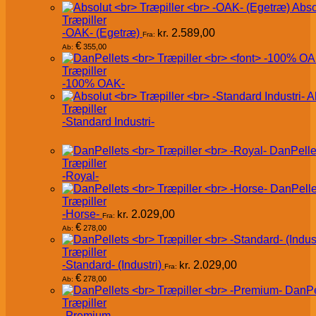
Abso
Træpiller
-OAK- (Egetræ)
kr.
2.589,00
Fra:
€
355,00
Ab:
Træpiller
-100% OAK-
A
Træpiller
-Standard Industri-
DanPelle
Træpiller
-Royal-
DanPelle
Træpiller
-Horse-
kr.
2.029,00
Fra:
€
278,00
Ab:
Træpiller
-Standard- (Industri)
kr.
2.029,00
Fra:
€
278,00
Ab:
DanPe
Træpiller
-Premium-