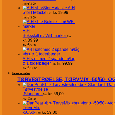
€
3,00
Ab:
A-H
Stor Høtaske
kr.
19,99
Fra:
€
3,00
Ab:
A-H
Boksskilt m/ WB-marker
Fra:
kr.
39,99
€
5,00
Ab:
A-H sæt med 2 spande m/låg
& 1 foderbæger
kr.
99,99
Fra:
€
14,00
Ab:
Hestestrøelse
TØRVESTRØELSE, TØRVMIX -50/50- 
Dan
Tørvestrøelse
-Standard-
kr.
56,00
Fra:
€
8,00
Ab:
TørveMix
-50/50-
kr.
59,00
Fra: