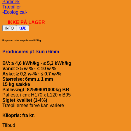
Barlinek
Træpiller
-Ecological-
IKKE PÅ LAGER
INFO
KØB
Fra prisen er for en palle med 825 kg
Produceres pt. kun i 6mm
BV: ≥ 4,6 kWh/kg · ≤ 5,3 kWh/kg
Vand: ≥ 5 w-% · ≤ 10 w-%
Aske: ≥ 0,2 w-% · ≤ 0,7 w-%
Størrelse: 6mm ± 1 mm
15 kg sække
Pallevægt: 825/990/1000kg BB
Pallestr. i cm: H170 x L120 x B95
Sigtet kvalitet (1-4%)
Træpillernes farve kan variere
Kilopris: fra kr.
Tilbud