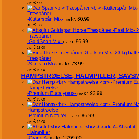
€
8,00
Ab:
Træspåner
-Kutterspån Mix-
kr.
60,99
Fra:
€
8,00
Ab:
Træspåner
-GoldSpan Mix-
kr.
86,99
Fra:
€
12,00
Ab:
Træspåner
-Stallströ Mix-
kr.
73,99
Fra:
€
10,00
Ab:
HAMPSTRØELSE, HALMPILLER, SAVS
Hampstrøelse
-Premium Eucalyptus-
kr.
92,99
Fra:
€
13,00
Ab:
Hampstrøelse
-Premium Naturel-
kr.
86,99
Fra:
€
12,00
Ab:
Absolut
Halmpiller
-Grade A-
kr.
1.799,00
Fra: