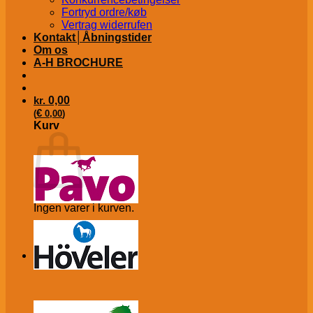
Fortryd ordre/køb
Vertrag widerrufen
Kontakt│Åbningstider
Om os
A-H BROCHURE
kr.
0,00
€
(
0,00
)
Kurv
Ingen varer i kurven.
Tilbage til shoppen