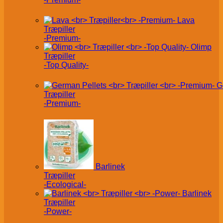
Lava
Træpiller
-Premium-
Olimp
Træpiller
-Top Quality-
G
Træpiller
-Premium-
Barlinek
Træpiller
-Ecological-
Barlinek
Træpiller
-Power-