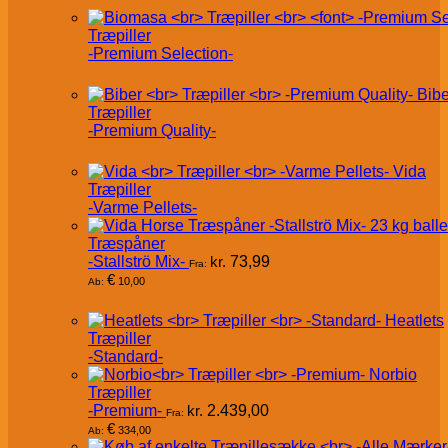
Træpiller
-Premium Selection-
Bibe
Træpiller
-Premium Quality-
Vida
Træpiller
-Varme Pellets-
Træspåner
-Stallströ Mix-
kr.
73,99
Fra:
€
10,00
Ab:
Heatlets
Træpiller
-Standard-
Norbio
Træpiller
-Premium-
kr.
2.439,00
Fra:
€
334,00
Ab: