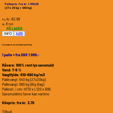
Pallepris: fra kr. 1.999,00
(27 x 20 kg = 540 kg)
82,99
kr.
Fra:
€
11,00
Ab:
PÅ LAGER
INFO
KØB
Fra prisen er for en balle med 20 kg
1 palle = fra DKK 1.999,-
Råvare: 100% rent lys savsmuld
Vand: 7-9 %
Vægtfylde: 610-690 kg/m3
Pallevægt: 540 kg (27x20kg)
Pallevægt: 560 kg (Big Bag)
Pallestr. i cm: H170 x L120 x B95
Savsmuldets farve kan variere
Kilopris: fra kr. 3,70
Tilbud