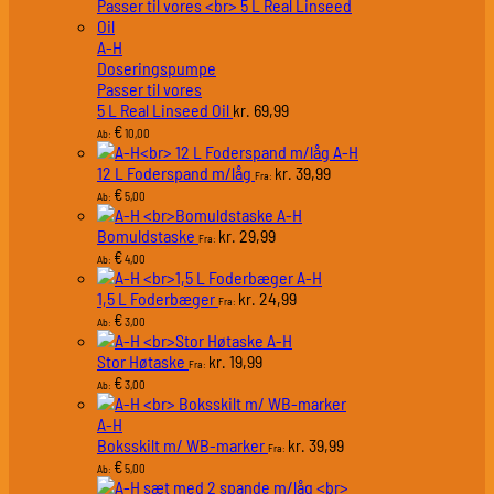
A-H
Doseringspumpe
Passer til vores
5 L Real Linseed Oil
69,99
kr.
€
10,00
Ab:
A-H
12 L Foderspand m/låg
39,99
kr.
Fra:
€
5,00
Ab:
A-H
Bomuldstaske
29,99
kr.
Fra:
€
4,00
Ab:
A-H
1,5 L Foderbæger
24,99
kr.
Fra:
€
3,00
Ab:
A-H
Stor Høtaske
19,99
kr.
Fra:
€
3,00
Ab:
A-H
Boksskilt m/ WB-marker
39,99
kr.
Fra:
€
5,00
Ab: