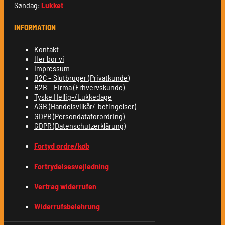
Søndag:
Lukket
INFORMATION
Kontakt
Her bor vi
Impressum
B2C – Slutbruger (Privatkunde)
B2B – Firma (Erhvervskunde)
Tyske Hellig-/Lukkedage
AGB (Handelsvilkår/-betingelser)
GDPR (Persondataforordring)
GDPR (Datenschutzerklärung)
Fortyd ordre/køb
Fortrydelsesvejledning
Vertrag widerrufen
Widerrufsbelehrung