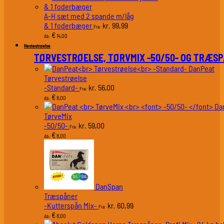
A-H sæt med 2 spande m/låg
& 1 foderbæger
99,99
kr.
Fra:
€
14,00
Ab:
Hestestrøelse
TØRVESTRØELSE, TØRVMIX -50/50- OG TRÆS
DanPeat
Tørvestrøelse
-Standard-
56,00
kr.
Fra:
€
8,00
Ab:
Da
TørveMix
-50/50-
59,00
kr.
Fra:
€
8,00
Ab:
DanSpan
Træspåner
-Kutterspån Mix-
60,99
kr.
Fra:
€
8,00
Ab: