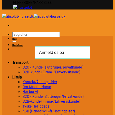
FLENSBORG/HARRISLEE
Søg
efter:
Hjem
Hestefoder
Transport
B2C – Kunde (slutbruger/privatkunde)
B2B-kunde (Firma-/Erhvervskunde)
Hjælp
Kontakt/Åbningstider
Om Absolut Horse
Her bor vi
B2C – Kunde (Slutbruger/Privatkunde)
B2B-kunde (Firma-/Erhvervskunde)
Tyske Helligdage
AGB (Handelsvilkår/-betingelser)