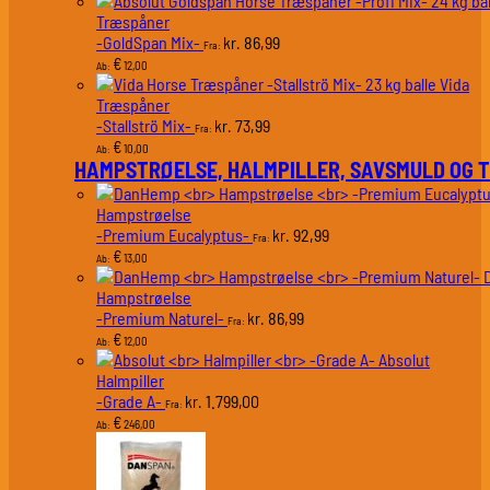
Træspåner
-GoldSpan Mix-
86,99
kr.
Fra:
€
12,00
Ab:
Vida
Træspåner
-Stallströ Mix-
73,99
kr.
Fra:
€
10,00
Ab:
HAMPSTRØELSE, HALMPILLER, SAVSMULD OG 
Hampstrøelse
-Premium Eucalyptus-
92,99
kr.
Fra:
€
13,00
Ab:
Hampstrøelse
-Premium Naturel-
86,99
kr.
Fra:
€
12,00
Ab:
Absolut
Halmpiller
-Grade A-
1.799,00
kr.
Fra:
€
246,00
Ab: