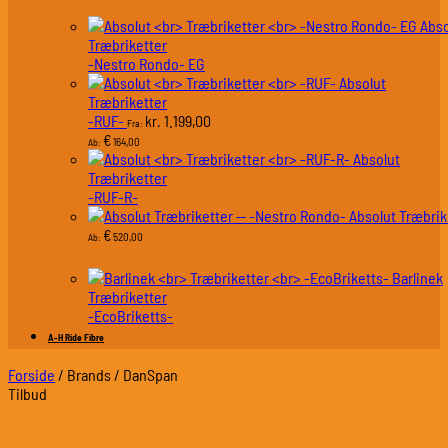
Abso
Træbriketter
-Nestro Rondo- EG
Absolut
Træbriketter
-RUF-
1.199,00
kr.
Fra:
€
164,00
Ab:
Absolut
Træbriketter
-RUF-R-
Absolut Træbrik
€
520,00
Ab:
Barlinek
Træbriketter
-EcoBriketts-
A-H Ride Fibre
Forside
/
Brands
/
DanSpan
Tilbud