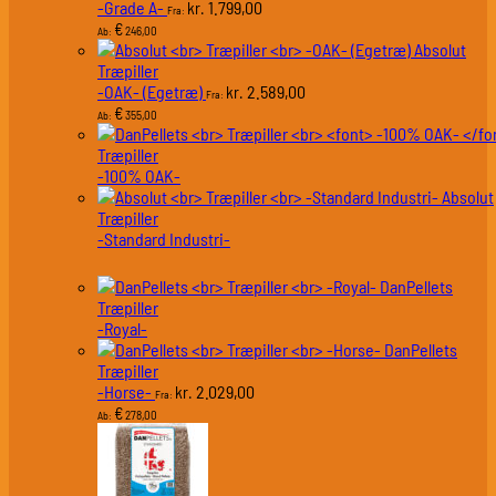
-Grade A-
1.799,00
kr.
Fra:
€
246,00
Ab:
Absolut
Træpiller
-OAK- (Egetræ)
2.589,00
kr.
Fra:
€
355,00
Ab:
Træpiller
-100% OAK-
Absolut
Træpiller
-Standard Industri-
DanPellets
Træpiller
-Royal-
DanPellets
Træpiller
-Horse-
2.029,00
kr.
Fra:
€
278,00
Ab: