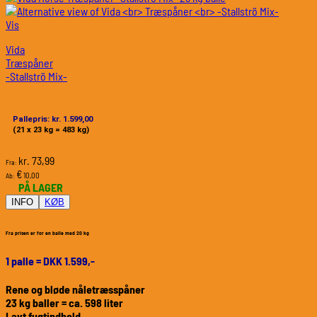
Vis
Vida
Træspåner
-Stallströ Mix-
Pallepris: kr. 1.599,00
(21 x 23 kg = 483 kg)
73,99
kr.
Fra:
€
10,00
Ab:
PÅ LAGER
INFO
KØB
Fra prisen er for en balle med 20 kg
1 palle = DKK 1.599,-
Rene og bløde nåletræsspåner
23 kg baller = ca. 598 liter
Lavt fugtindhold