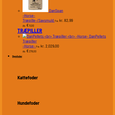
DanSpan
-Horse-
Træpille-/Savsmuld
82,99
kr.
Fra:
€
11,00
Ab:
TRÆPILLER
DanPellets
Træpiller
-Horse-
2.029,00
kr.
Fra:
€
278,00
Ab:
Dyrefoder
Kattefoder
Hundefoder