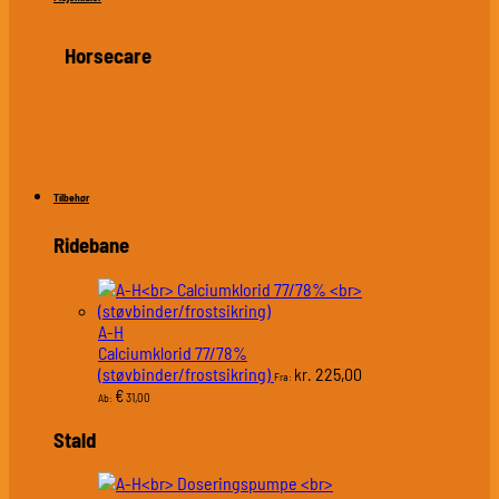
Horsecare
Tilbehør
Ridebane
A-H
Calciumklorid 77/78%
(støvbinder/frostsikring)
225,00
kr.
Fra:
€
31,00
Ab:
Stald