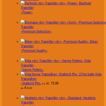
Barlinek
Træpiller
-Power-
Træpiller
-Premium Selection-
Biber
Træpiller
-Premium Quality-
Vida
Træpiller
-Varme Pellets-
Vida
Træspåner
-Stallströ Mix-
73,99
kr.
Fra:
€
10,00
Ab:
Heatlets
Træpiller