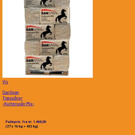
Vis
DanSpan
Træspåner
-Kutterspån Mix-
Pallepris: fra kr. 1.469,00
(27 x 16 kg = 432 kg)