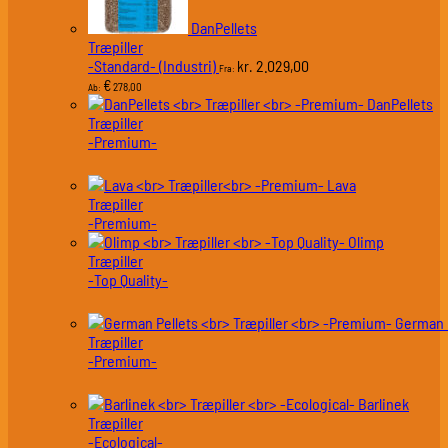
DanPellets
Træpiller
-Standard- (Industri)
2.029,00
kr.
Fra:
€
278,00
Ab:
DanPellets
Træpiller
-Premium-
Lava
Træpiller
-Premium-
Olimp
Træpiller
-Top Quality-
German 
Træpiller
-Premium-
Barlinek
Træpiller
-Ecological-