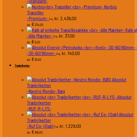
-Standard-
Norbio
Træpiller
-Premium-
2.439,00
kr.
Fra:
€
334,00
Ab:
Køb a
-Alle Mærker-
37,00
kr.
Fra:
€
5,00
Ab:
-30-60/90mm-
140,00
kr.
Fra:
€
19,00
Ab:
Træbriketter
Absolut
Træbriketter
-Nestro Rondo- Bøg
Absolut
Træbriketter
-RUF-R-LYS-
Absolut
Træbriketter
-Ruf Eg- (Oak)
1.229,00
kr.
Fra:
€
168,00
Ab: