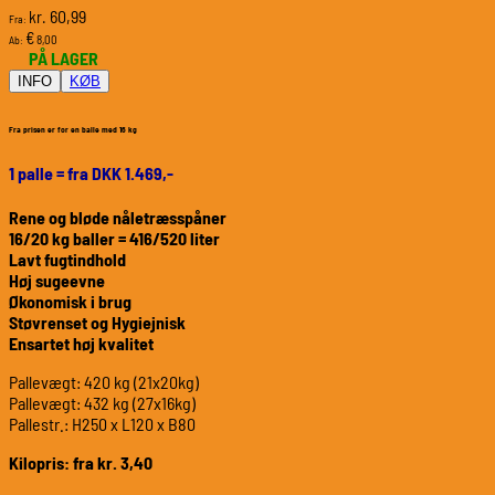
60,99
kr.
Fra:
€
8,00
Ab:
PÅ LAGER
INFO
KØB
Fra prisen er for en balle med 16 kg
1 palle = fra DKK 1.469,-
Rene og bløde nåletræsspåner
16/20 kg baller = 416/520 liter
Lavt fugtindhold
Høj sugeevne
Økonomisk i brug
Støvrenset og Hygiejnisk
Ensartet høj kvalitet
Pallevægt: 420 kg (21x20kg)
Pallevægt: 432 kg (27x16kg)
Pallestr.: H250 x L120 x B80
Kilopris: fra kr. 3,40