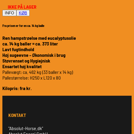
IKKE PÅ LAGER
INFO
KØB
Fra prisen er for en ca. 14 kg balle
Ren hampstrøelse med eucalyptusolie
ca. 14 kg baller = ca. 373 liter
Lavt fugtindhold
Høj sugeevne – Økonomisk i brug
Støvrenset og Hygiejnisk
Ensartet høj kvalitet
Pallevægt: ca. 462 kg (33 baller x 14 kg)
Pallestørrelse: H250 x L120 x 80
Kilopris: fra kr.
KONTAKT
"Absolut-Horse.dk"
Absolut Energi GmbH