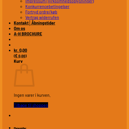
Impressum (Virksomhedsoplysninger)
Konkurrencebetingelser
Fortryd ordre/køb
Vertrag widerrufen
Kontakt│Åbningstider
Om os
A-H BROCHURE
0,00
kr.
€
(
0,00
)
Kurv
Ingen varer i kurven.
Tilbage til shoppen
Plejemidler