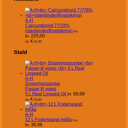
A-H
Calciumklorid 77/78%
(støvbinder/frostsikring)
Fra:
kr.
225,00
€
31,00
Ab:
Stald
A-H
Doseringspumpe
Passer til vores
5 L Real Linseed Oil
kr.
69,99
€
10,00
Ab:
A-H
12 L Foderspand m/låg
Fra:
kr.
39,99