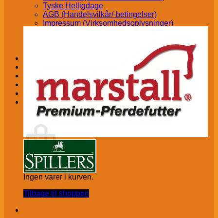
Tyske Helligdage
AGB (Handelsvilkår/-betingelser)
Impressum (Virksomhedsoplysninger)
Konkurrencebetingelser
Fortryd ordre/køb
Vertrag widerrufen
Kontakt│Åbningstider
Om os
A-H BROCHURE
kr.
0,00
€
(
0,00
)
Kurv
Ingen varer i kurven.
Tilbage til shoppen