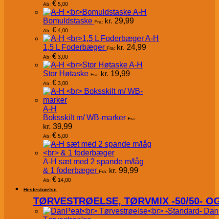
€
5,00
Ab:
A-H
Bomuldstaske
kr.
29,99
Fra:
€
4,00
Ab:
A-H
1,5 L Foderbæger
kr.
24,99
Fra:
€
3,00
Ab:
A-H
Stor Høtaske
kr.
19,99
Fra:
€
3,00
Ab:
A-H
Boksskilt m/ WB-marker
Fra:
kr.
39,99
€
5,00
Ab:
A-H sæt med 2 spande m/låg
& 1 foderbæger
kr.
99,99
Fra:
€
14,00
Ab:
Hestestrøelse
TØRVESTRØELSE, TØRVMIX -50/50- 
Dan