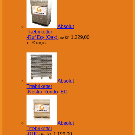
Absolut
Træbriketter
-Ruf Eg- (Oak)
kr.
1.229,00
Fra:
€
168,00
Ab:
Absolut
Træbriketter
-Nestro Rondo- EG
Absolut
Træbriketter
-RUF-
kr.
1.199,00
Fra: