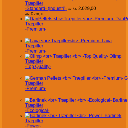
Træpiller
-Standard- (Industri)
kr.
2.029,00
Fra:
€
278,00
Ab:
DanPe
Træpiller
-Premium-
Lava
Træpiller
-Premium-
Olimp
Træpiller
-Top Quality-
G
Træpiller
-Premium-
Barline
Træpiller
-Ecological-
Barlinek
Træpiller
-Power-