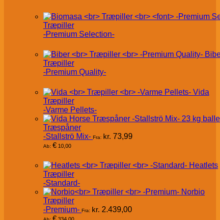
Træpiller
-Premium Selection-
Bibe
Træpiller
-Premium Quality-
Vida
Træpiller
-Varme Pellets-
Træspåner
-Stallströ Mix-
kr.
73,99
Fra:
€
10,00
Ab:
Heatlets
Træpiller
-Standard-
Norbio
Træpiller
-Premium-
kr.
2.439,00
Fra:
€
334,00
Ab: