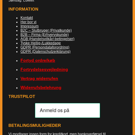
Søndag: Lukket
INFORMATION
Kontakt
Her bor vi
Impressum
B2C – Slutbruger (Privatkunde)
B2B – Firma (Erhvervskunde)
AGB (Handelsvilkår/-betingelser)
Tyske Hellig-/Lukkedage
GDPR (Persondataforordring)
GDPR (Datenschutzerklärung)
Fortyd ordre/køb
Fortrydelsesvejledning
Vertrag widerrufen
Widerrufsbelehrung
TRUSTPILOT
BETALINGSMULIGHEDER
Vi modtager ingen form for kreditkort, men bankoverførsel til