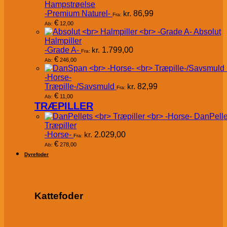
Hampstrøelse
-Premium Naturel-
kr.
86,99
Fra:
€
12,00
Ab:
Absolut
Halmpiller
-Grade A-
kr.
1.799,00
Fra:
€
246,00
Ab:
-Horse-
Træpille-/Savsmuld
kr.
82,99
Fra:
€
11,00
Ab:
TRÆPILLER
DanPelle
Træpiller
-Horse-
kr.
2.029,00
Fra:
€
278,00
Ab:
Dyrefoder
Kattefoder