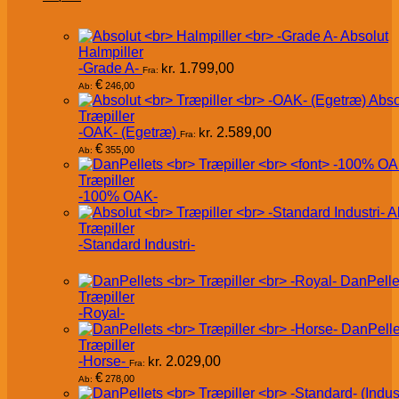
Absolut
Halmpiller
-Grade A-
kr.
1.799,00
Fra:
€
246,00
Ab:
Abso
Træpiller
-OAK- (Egetræ)
kr.
2.589,00
Fra:
€
355,00
Ab:
Træpiller
-100% OAK-
A
Træpiller
-Standard Industri-
DanPelle
Træpiller
-Royal-
DanPelle
Træpiller
-Horse-
kr.
2.029,00
Fra:
€
278,00
Ab: