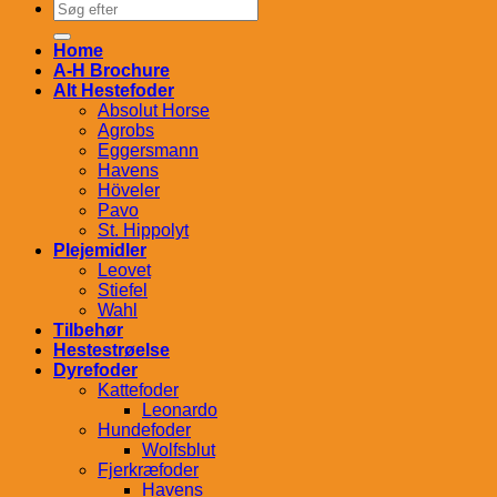
Søg
efter:
Home
A-H Brochure
Alt Hestefoder
Absolut Horse
Agrobs
Eggersmann
Havens
Höveler
Pavo
St. Hippolyt
Plejemidler
Leovet
Stiefel
Wahl
Tilbehør
Hestestrøelse
Dyrefoder
Kattefoder
Leonardo
Hundefoder
Wolfsblut
Fjerkræfoder
Havens