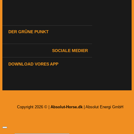
DER GRÜNE PUNKT
SOCIALE MEDIER
DOWNLOAD VORES APP
Copyright 2026 © |
Absolut-Horse.dk
| Absolut Energi GmbH