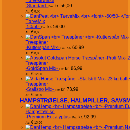
Tørvestrøelse
-Standard-
kr.
56,00
Fra:
€
8,00
Ab:
TørveMix
-50/50-
kr.
59,00
Fra:
€
8,00
Ab:
Træspåner
-Kutterspån Mix-
kr.
60,99
Fra:
€
8,00
Ab:
Træspåner
-GoldSpan Mix-
kr.
86,99
Fra:
€
12,00
Ab:
Træspåner
-Stallströ Mix-
kr.
73,99
Fra:
€
10,00
Ab:
HAMPSTRØELSE, HALMPILLER, SAVS
Hampstrøelse
-Premium Eucalyptus-
kr.
92,99
Fra:
€
13,00
Ab: