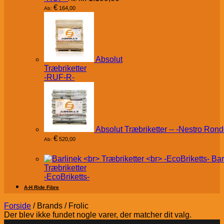
€
164,00
Ab:
Absolut
Træbriketter
-RUF-R-
Absolut Træbriketter -- -Nestro Rond
€
520,00
Ab:
Bar
Træbriketter
-EcoBriketts-
A-H Ride Fibre
Forside
/
Brands
/
Frolic
Der blev ikke fundet nogle varer, der matcher dit valg.