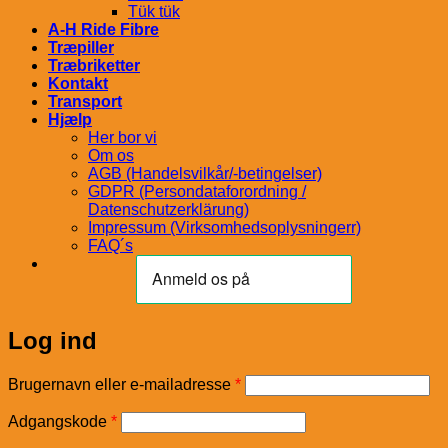
Tük tük
A-H Ride Fibre
Træpiller
Træbriketter
Kontakt
Transport
Hjælp
Her bor vi
Om os
AGB (Handelsvilkår/-betingelser)
GDPR (Persondataforordning /
Datenschutzerklärung)
Impressum (Virksomhedsoplysningerr)
FAQ´s
Log ind
Påkrævet
Brugernavn eller e-mailadresse
*
Påkrævet
Adgangskode
*