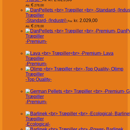
Fra:
€
278,00
Ab:
Træpiller
-Standard- (Industri)
kr.
2.029,00
Fra:
€
278,00
Ab:
DanPe
Træpiller
-Premium-
Lava
Træpiller
-Premium-
Olimp
Træpiller
-Top Quality-
G
Træpiller
-Premium-
Barline
Træpiller
-Ecological-
Barlinek