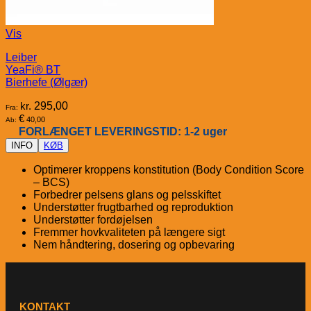
Vis
Leiber
YeaFi® BT
Bierhefe (Ølgær)
kr.
295,00
Fra:
€
40,00
Ab:
FORLÆNGET LEVERINGSTID: 1-2 uger
INFO
KØB
Optimerer kroppens konstitution (Body Condition Score
– BCS)
Forbedrer pelsens glans og pelsskiftet
Understøtter frugtbarhed og reproduktion
Understøtter fordøjelsen
Fremmer hovkvaliteten på længere sigt
Nem håndtering, dosering og opbevaring
KONTAKT