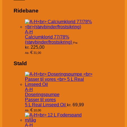
Ridebane
A-H
Calciumklorid 77/78%
(støvbinder/frostsikring)
Fra:
kr.
225,00
€
31,00
Ab:
Stald
A-H
Doseringspumpe
Passer til vores
5 L Real Linseed Oil
kr.
69,99
€
10,00
Ab:
A-H