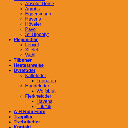
Absolut Horse
Agrobs
Eggersmann
Havens
Höveler
Pavo
St. Hippolyt
Plejemidler
Leovet
Stiefel
Wahl
Tilbehør
Hestestrøelse
Dyrefoder
Kattefoder
Leonardo
Hundefoder
Wolfsblut
Fjerkræfoder
Havens
Tük tük
A-H Ride Fibre
Træpiller
Træbriketter
Kontakt