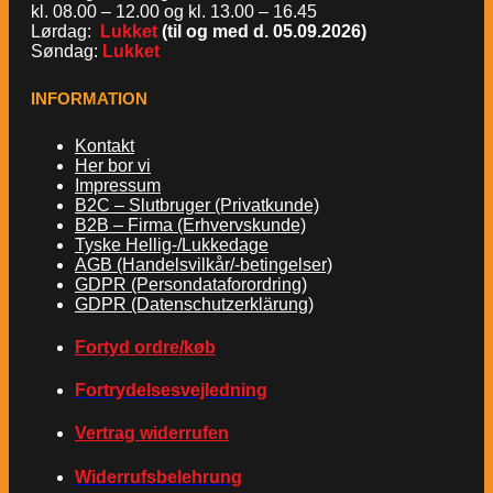
kl. 08.00 – 12.00 og kl. 13.00 – 16.45
Lørdag:
Lukket
(til og med d. 05.09.2026)
Søndag:
Lukket
INFORMATION
Kontakt
Her bor vi
Impressum
B2C – Slutbruger (Privatkunde)
B2B – Firma (Erhvervskunde)
Tyske Hellig-/Lukkedage
AGB (Handelsvilkår/-betingelser)
GDPR (Persondataforordring)
GDPR (Datenschutzerklärung)
Fortyd ordre/køb
Fortrydelsesvejledning
Vertrag widerrufen
Widerrufsbelehrung