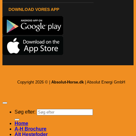
DOWNLOAD VORES APP
Copyright 2026 © |
Absolut-Horse.dk
| Absolut Energi GmbH
Søg efter:
Home
A-H Brochure
Alt Hestefoder