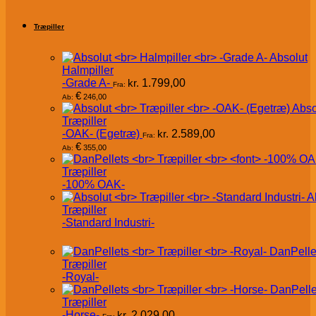
Træpiller
Absolut
Halmpiller
-Grade A-
kr.
1.799,00
Fra:
€
246,00
Ab:
Abso
Træpiller
-OAK- (Egetræ)
kr.
2.589,00
Fra:
€
355,00
Ab:
Træpiller
-100% OAK-
A
Træpiller
-Standard Industri-
DanPelle
Træpiller
-Royal-
DanPelle
Træpiller
-Horse-
kr.
2.029,00