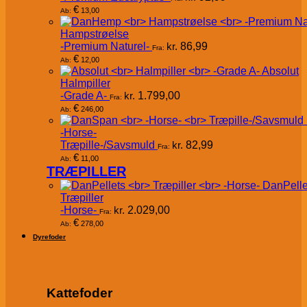
€
13,00
Ab:
Hampstrøelse
-Premium Naturel-
kr.
86,99
Fra:
€
12,00
Ab:
Absolut
Halmpiller
-Grade A-
kr.
1.799,00
Fra:
€
246,00
Ab:
-Horse-
Træpille-/Savsmuld
kr.
82,99
Fra:
€
11,00
Ab:
TRÆPILLER
DanPelle
Træpiller
-Horse-
kr.
2.029,00
Fra:
€
278,00
Ab:
Dyrefoder
Kattefoder