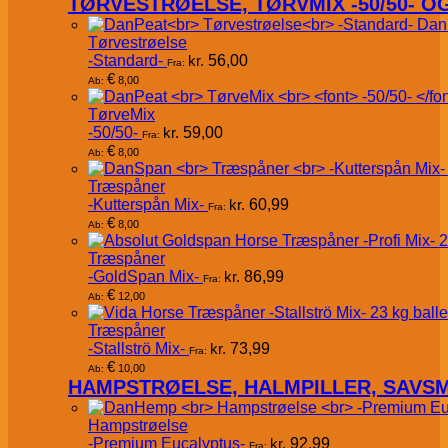
TØRVESTRØELSE, TØRVMIX -50/50- 
Dan
Tørvestrøelse
-Standard-
kr.
56,00
Fra:
€
8,00
Ab:
TørveMix
-50/50-
kr.
59,00
Fra:
€
8,00
Ab:
Træspåner
-Kutterspån Mix-
kr.
60,99
Fra:
€
8,00
Ab:
Træspåner
-GoldSpan Mix-
kr.
86,99
Fra:
€
12,00
Ab:
Træspåner
-Stallströ Mix-
kr.
73,99
Fra:
€
10,00
Ab:
HAMPSTRØELSE, HALMPILLER, SAVS
Hampstrøelse
-Premium Eucalyptus-
kr.
92,99
Fra: