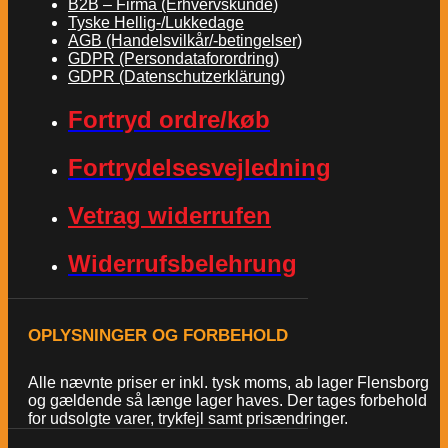
B2B – Firma (Erhvervskunde)
Tyske Hellig-/Lukkedage
AGB (Handelsvilkår/-betingelser)
GDPR (Persondataforordring)
GDPR (Datenschutzerklärung)
Fortryd ordre/køb
Fortrydelsesvejledning
Vetrag widerrufen
Widerrufsbelehrung
OPLYSNINGER OG FORBEHOLD
Alle nævnte priser er inkl. tysk moms, ab lager Flensborg
og gældende så længe lager haves. Der tages forbehold
for udsolgte varer, trykfejl samt prisændringer.