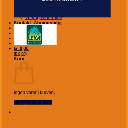
Impressum (Virksomhedsoplysninger)
Konkurrencebetingelser
Fortryd ordre/køb
Vertrag widerrufen
Kontakt│Åbningstider
Om os
A-H BROCHURE
kr.
0,00
€
(
0,00
)
Kurv
Ingen varer i kurven.
Tilbage til shoppen