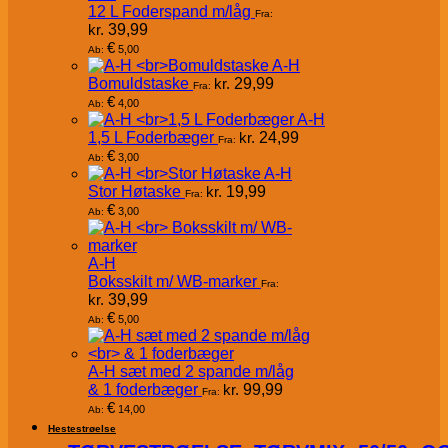
12 L Foderspand m/låg
Fra:
kr.
39,99
€
5,00
Ab:
A-H
Bomuldstaske
kr.
29,99
Fra:
€
4,00
Ab:
A-H
1,5 L Foderbæger
kr.
24,99
Fra:
€
3,00
Ab:
A-H
Stor Høtaske
kr.
19,99
Fra:
€
3,00
Ab:
A-H
Boksskilt m/ WB-marker
Fra:
kr.
39,99
€
5,00
Ab:
A-H sæt med 2 spande m/låg
& 1 foderbæger
kr.
99,99
Fra:
€
14,00
Ab:
Hestestrøelse