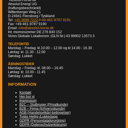
Absolut Energi UG
(haftungsbeschränkt)
Wittenberger Weg 21
D-24941 Flensborg / Tyskland
Tel:
+45 3698 7222
/
+49-461-9787 9191
Fax: +49-461-9787 9190
Email:
info@absolut-horse.dk
Int. momsnummer DE 276 840 152
Vores Globale Lokationsnr. (GLN Nr.) 43 99902 13573 3
TELEFONTID
Mandag – Fredag: kl.10.00 – 12.00 og kl 14.00 - 16.30
Lørdag: kl. 11.30 - 12.00
Søndag: Lukket
ÅBNINGSTIDER
Mandag – Fredag: kl. 08.00 – 16.45
Lørdag: kl. 10.00 - 11.45
Søndag: Lukket
INFORMATION
Kontakt
Her bor vi
Impressum
B2C – Slutbruger (Privatkunde)
B2B – Firma (Erhvervskunde)
AGB (Handelsvilkår/-betingelser)
Tyske Hellig-/Lukkedage
GDPR (Persondataforordring)
GDPR (Datenschutzerklärung)