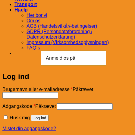
Transport
Hjælp
Her bor vi
Om os
AGB (Handelsvilkår/-betingelser)
GDPR (Persondataforordning /
Datenschutzerklärung)
Impressum (Virksomhedsoplysningerr)
FAQ´s
Log ind
Brugernavn eller e-mailadresse
*
Påkrævet
Adgangskode
*
Påkrævet
Husk mig
Log ind
Mistet din adgangskode?