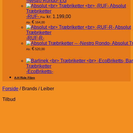
-Nestro Rondo- EG
Absolut
Træbriketter
-RUF-
kr.
1.199,00
Fra:
€
164,00
Ab:
Absolut
Træbriketter
-RUF-R-
Absolut T
€
520,00
Ab:
Bar
Træbriketter
-EcoBriketts-
A-H Ride Fibre
Forside
/
Brands
/
Leiber
Tilbud