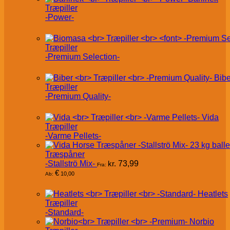
Træpiller
-Power-
Træpiller
-Premium Selection-
Bibe
Træpiller
-Premium Quality-
Vida
Træpiller
-Varme Pellets-
Træspåner
-Stallströ Mix-
kr.
73,99
Fra:
€
10,00
Ab:
Heatlets
Træpiller
-Standard-
Norbio