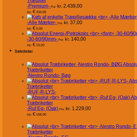
Træpiller
-Premium-
kr.
2.439,00
Fra:
€
334,00
Ab:
-Alle Mærker-
kr.
37,00
Fra:
€
5,00
Ab:
-30-60/90mm-
kr.
140,00
Fra:
€
19,00
Ab:
Træbriketter
Absol
Træbriketter
-Nestro Rondo- Bøg
Abs
Træbriketter
-RUF-R-LYS-
Ab
Træbriketter
-Ruf Eg- (Oak)
kr.
1.229,00
Fra:
€
168,00
Ab:
Træbriketter