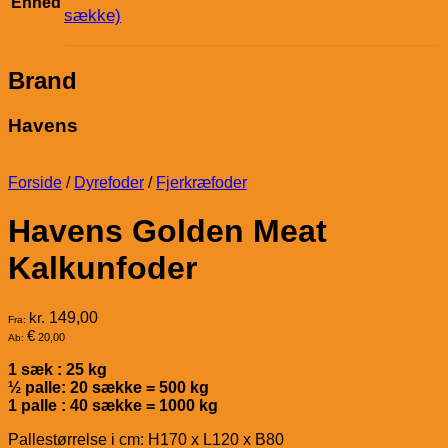
Enhed
sække)
Brand
Havens
Forside
/
Dyrefoder
/
Fjerkræfoder
Havens Golden Meat
Kalkunfoder
kr.
149,00
Fra:
€
20,00
Ab:
1 sæk : 25 kg
½ palle: 20 sække = 500 kg
1 palle : 40 sække = 1000 kg
Pallestørrelse i cm: H170 x L120 x B80