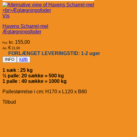
Vis
Havens Scharrel-mel
Æglægningsfoder
kr.
155,00
Fra:
€
21,00
Ab:
FORLÆNGET LEVERINGSTID: 1-2 uger
INFO
KØB
1 sæk : 25 kg
½ palle: 20 sække = 500 kg
1 palle : 40 sække = 1000 kg
Pallestørrelse i cm: H170 x L120 x B80
Tilbud