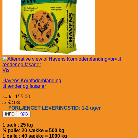
Vis
Havens Kornfoderblanding
til ænder og fasaner
kr.
155,00
Fra:
€
21,00
Ab:
FORLÆNGET LEVERINGSTID: 1-2 uger
INFO
KØB
1 sæk : 25 kg
½ palle: 20 sække = 500 kg
1 palle : 40 sække = 1000 kg