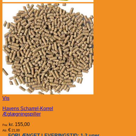
Vis
Havens Scharrel-Korrel
Æglægningspiller
kr.
155,00
Fra:
€
21,00
Ab:
FORLÆNGET LEVERINGSTID: 1-2 uger