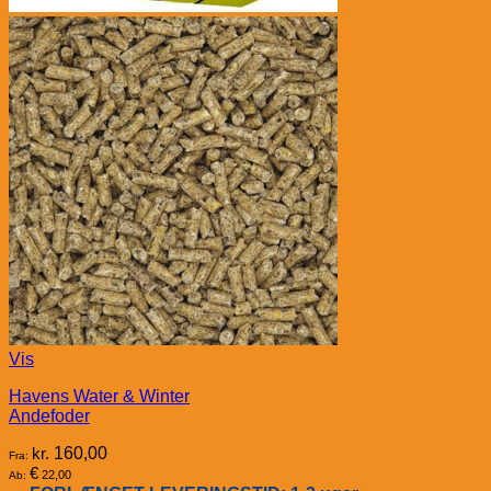
Vis
Havens Water & Winter
Andefoder
kr.
160,00
Fra:
€
22,00
Ab: