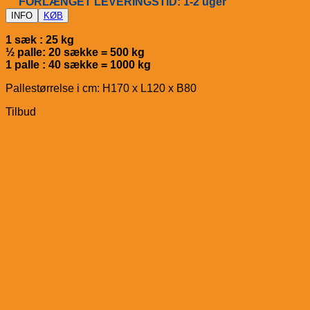
FORLÆNGET LEVERINGSTID: 1-2 uger
INFO
KØB
1 sæk : 25 kg
½ palle: 20 sække = 500 kg
1 palle : 40 sække = 1000 kg
Pallestørrelse i cm: H170 x L120 x B80
Tilbud