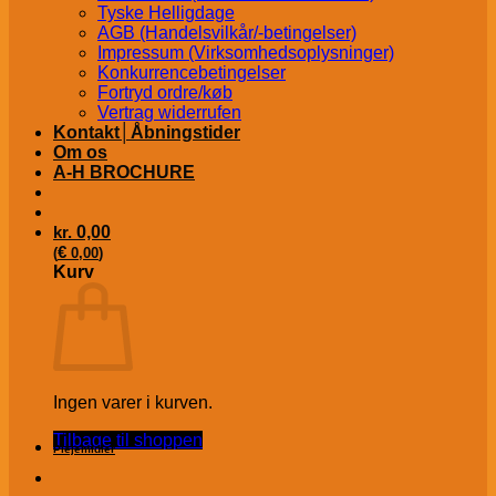
Tyske Helligdage
AGB (Handelsvilkår/-betingelser)
Impressum (Virksomhedsoplysninger)
Konkurrencebetingelser
Fortryd ordre/køb
Vertrag widerrufen
Kontakt│Åbningstider
Om os
A-H BROCHURE
kr.
0,00
€
(
0,00
)
Kurv
Ingen varer i kurven.
Tilbage til shoppen
Plejemidler