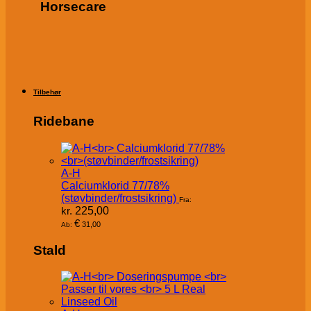
Horsecare
Tilbehør
Ridebane
A-H
Calciumklorid 77/78%
(støvbinder/frostsikring)
Fra:
kr.
225,00
€
31,00
Ab:
Stald