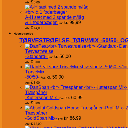
€
5,00
Ab:
A-H sæt med 2 spande m/låg
& 1 foderbæger
kr.
99,99
Fra:
€
14,00
Ab:
Hestestrøelse
TØRVESTRØELSE, TØRVMIX -50/50- 
Dan
Tørvestrøelse
-Standard-
kr.
56,00
Fra:
€
8,00
Ab:
TørveMix
-50/50-
kr.
59,00
Fra:
€
8,00
Ab:
Træspåner
-Kutterspån Mix-
kr.
60,99
Fra:
€
8,00
Ab:
Træspåner
-GoldSpan Mix-
kr.
86,99
Fra:
€
12,00
Ab: