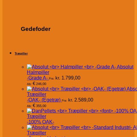
Gedefoder
Træpiller
Absolut
Halmpiller
-Grade A-
kr.
1.799,00
Fra:
€
246,00
Ab:
Abso
Træpiller
-OAK- (Egetræ)
kr.
2.589,00
Fra:
€
355,00
Ab:
Træpiller
-100% OAK-
A
Træpiller