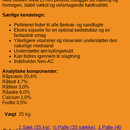
homogen, stabil vækst og velsmagende kødkvalitet.
Særlige kendetegn:
Pelleteret foder til alle fjerkræ- og vandfugle
Ekstra sojaolie for en optimal kødstruktur og en
fantastisk smag
Yderligere vitaminer og mineraler understøtter den
naturlige modstand
Understøtter tørt kyllingekuld
Kan fodres igennem til slagtning
Indeholder Neo-AC
Analytiske komponenter:
Råprotein 20,4%
Råfedt 4,7%
Råfiber 3,0%
Råaske 6,0%
Calcium 1,0%
Fosfor 0,5%
25 kg
Vægt
1 Sæk (25 kg)
,
½ Palle (20 sække)
,
1 Palle (40