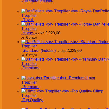
-Standard Industri-
DanPelle
Træpiller
-Royal-
DanPelle
Træpiller
-Horse-
kr.
2.029,00
Fra:
€
278,00
Ab:
Træpiller
-Standard- (Industri)
kr.
2.029,00
Fra:
€
278,00
Ab:
DanPe
Træpiller
-Premium-
Lava
Træpiller
-Premium-
Olimp
Træpiller
-Top Quality-