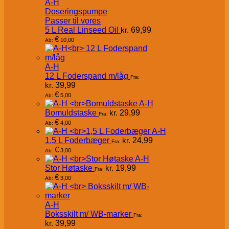
A-H
Doseringspumpe
Passer til vores
5 L Real Linseed Oil
kr.
69,99
€
10,00
Ab:
A-H
12 L Foderspand m/låg
Fra:
kr.
39,99
€
5,00
Ab:
A-H
Bomuldstaske
kr.
29,99
Fra:
€
4,00
Ab:
A-H
1,5 L Foderbæger
kr.
24,99
Fra:
€
3,00
Ab:
A-H
Stor Høtaske
kr.
19,99
Fra:
€
3,00
Ab:
A-H
Boksskilt m/ WB-marker
Fra:
kr.
39,99