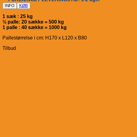
INFO
KØB
1 sæk : 25 kg
½ palle: 20 sække = 500 kg
1 palle : 40 sække = 1000 kg
Pallestørrelse i cm: H170 x L120 x B80
Tilbud