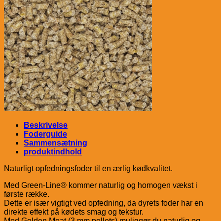
Beskrivelse
Foderguide
Sammensætning
produktindhold
Naturligt opfedningsfoder til en ærlig kødkvalitet.
Med Green-Line® kommer naturlig og homogen vækst i
første række.
Dette er især vigtigt ved opfedning, da dyrets foder har en
direkte effekt på kødets smag og tekstur.
Med Golden Meat (3 mm pellets) muliggør du naturlig og