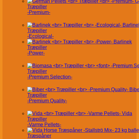
G
Træpiller
-Premium-
Barline
Træpiller
-Ecological-
Barlinek
Træpiller
-Power-
Træpiller
-Premium Selection-
Bibe
Træpiller
-Premium Quality-
Vida
Træpiller
-Varme Pellets-
Træspåner