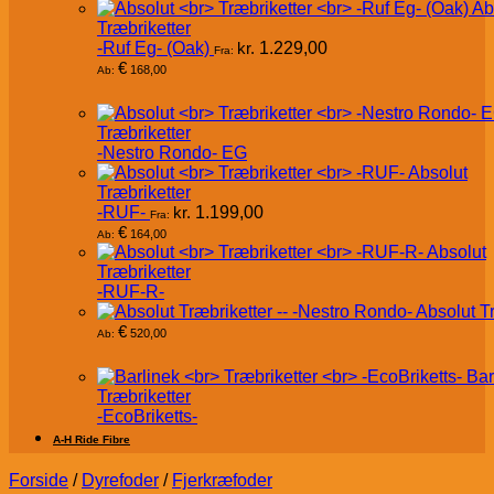
Ab
Træbriketter
-Ruf Eg- (Oak)
kr.
1.229,00
Fra:
€
168,00
Ab:
Træbriketter
-Nestro Rondo- EG
Absolut
Træbriketter
-RUF-
kr.
1.199,00
Fra:
€
164,00
Ab:
Absolut
Træbriketter
-RUF-R-
Absolut T
€
520,00
Ab:
Bar
Træbriketter
-EcoBriketts-
A-H Ride Fibre
Forside
/
Dyrefoder
/
Fjerkræfoder