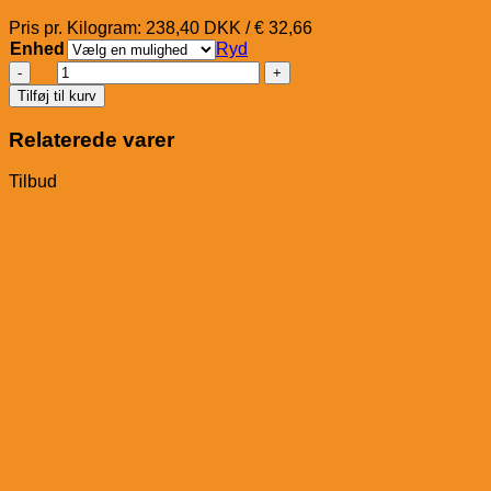
Pris pr. Kilogram: 238,40 DKK / € 32,66
Enhed
Ryd
Havens
Golden
Tilføj til kurv
Meat
Kalkunfoder
Relaterede varer
antal
Tilbud