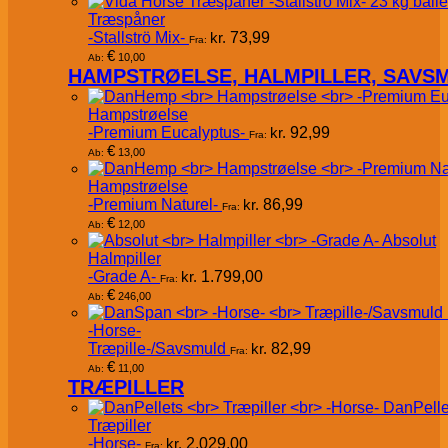
Træspåner
-Stallströ Mix-
kr.
73,99
Fra:
€
10,00
Ab:
HAMPSTRØELSE, HALMPILLER, SAVS
Hampstrøelse
-Premium Eucalyptus-
kr.
92,99
Fra:
€
13,00
Ab:
Hampstrøelse
-Premium Naturel-
kr.
86,99
Fra:
€
12,00
Ab:
Absolut
Halmpiller
-Grade A-
kr.
1.799,00
Fra:
€
246,00
Ab:
-Horse-
Træpille-/Savsmuld
kr.
82,99
Fra:
€
11,00
Ab:
TRÆPILLER
DanPelle
Træpiller
-Horse-
kr.
2.029,00
Fra: