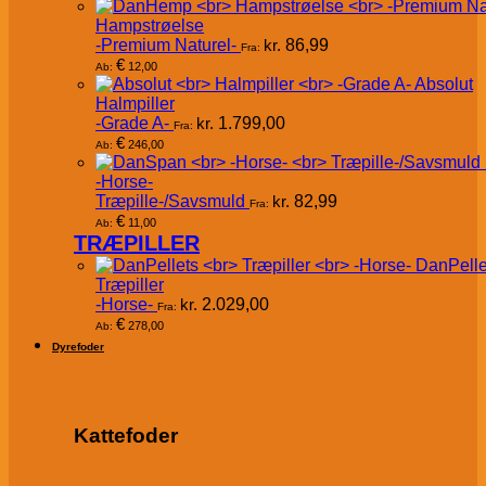
Hampstrøelse
-Premium Naturel-
kr.
86,99
Fra:
€
12,00
Ab:
Absolut
Halmpiller
-Grade A-
kr.
1.799,00
Fra:
€
246,00
Ab:
-Horse-
Træpille-/Savsmuld
kr.
82,99
Fra:
€
11,00
Ab:
TRÆPILLER
DanPelle
Træpiller
-Horse-
kr.
2.029,00
Fra:
€
278,00
Ab:
Dyrefoder
Kattefoder