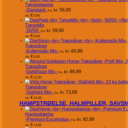
Tørvestrøelse
-Standard-
kr.
56,00
Fra:
€
8,00
Ab:
TørveMix
-50/50-
kr.
59,00
Fra:
€
8,00
Ab:
Træspåner
-Kutterspån Mix-
kr.
60,99
Fra:
€
8,00
Ab:
Træspåner
-GoldSpan Mix-
kr.
86,99
Fra:
€
12,00
Ab:
Træspåner
-Stallströ Mix-
kr.
73,99
Fra:
€
10,00
Ab:
HAMPSTRØELSE, HALMPILLER, SAVS
Hampstrøelse
-Premium Eucalyptus-
kr.
92,99
Fra:
€
13,00
Ab: