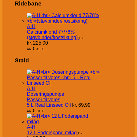
Ridebane
A-H
Calciumklorid 77/78%
(støvbinder/frostsikring)
Fra:
kr.
225,00
€
31,00
Ab:
Stald
A-H
Doseringspumpe
Passer til vores
5 L Real Linseed Oil
kr.
69,99
€
10,00
Ab:
A-H
12 L Foderspand m/låg
Fra: