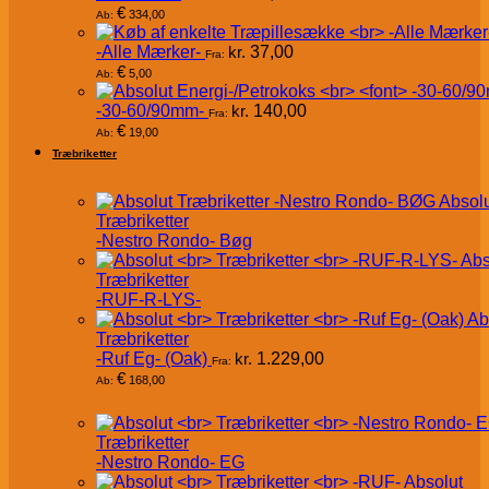
€
334,00
Ab:
-Alle Mærker-
kr.
37,00
Fra:
€
5,00
Ab:
-30-60/90mm-
kr.
140,00
Fra:
€
19,00
Ab:
Træbriketter
Absol
Træbriketter
-Nestro Rondo- Bøg
Abs
Træbriketter
-RUF-R-LYS-
Ab
Træbriketter
-Ruf Eg- (Oak)
kr.
1.229,00
Fra:
€
168,00
Ab:
Træbriketter
-Nestro Rondo- EG
Absolut