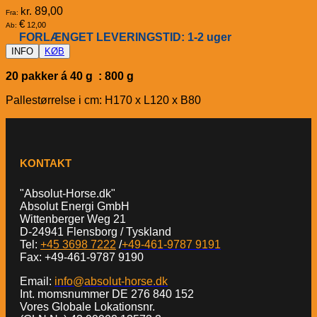
kr.
89,00
Fra:
€
12,00
Ab:
FORLÆNGET LEVERINGSTID: 1-2 uger
INFO
KØB
20 pakker á 40 g : 800 g
Pallestørrelse i cm: H170 x L120 x B80
KONTAKT
"Absolut-Horse.dk"
Absolut Energi GmbH
Wittenberger Weg 21
D-24941 Flensborg / Tyskland
Tel:
+45 3698 7222
/
+49-461-9787 9191
Fax: +49-461-9787 9190
Email:
info@absolut-horse.dk
Int. momsnummer DE 276 840 152
Vores Globale Lokationsnr.