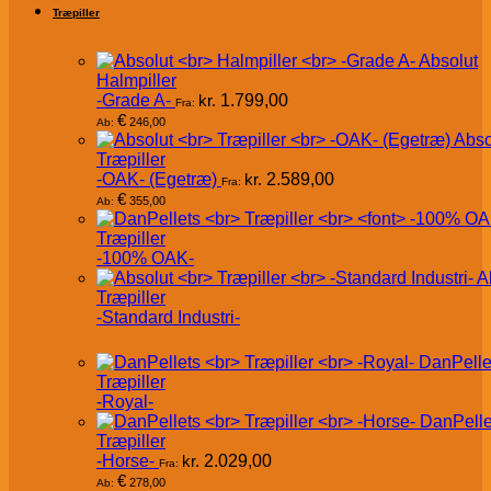
Træpiller
Absolut
Halmpiller
-Grade A-
kr.
1.799,00
Fra:
€
246,00
Ab:
Abso
Træpiller
-OAK- (Egetræ)
kr.
2.589,00
Fra:
€
355,00
Ab:
Træpiller
-100% OAK-
A
Træpiller
-Standard Industri-
DanPelle
Træpiller
-Royal-
DanPelle
Træpiller
-Horse-
kr.
2.029,00
Fra:
€
278,00
Ab: