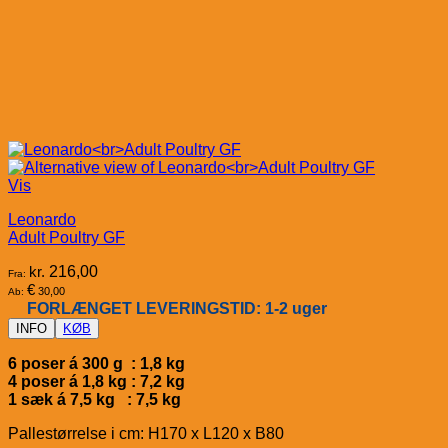
Vis
Leonardo
Adult Poultry GF
kr.
216,00
Fra:
€
30,00
Ab:
FORLÆNGET LEVERINGSTID: 1-2 uger
INFO
KØB
6 poser á 300 g : 1,8 kg
4 poser á 1,8 kg : 7,2 kg
1 sæk á 7,5 kg : 7,5 kg
Pallestørrelse i cm: H170 x L120 x B80