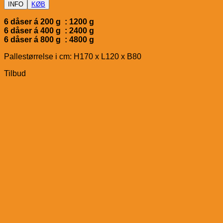
INFO
KØB
6 dåser á 200 g : 1200 g
6 dåser á 400 g : 2400 g
6 dåser á 800 g : 4800 g
Pallestørrelse i cm: H170 x L120 x B80
Tilbud