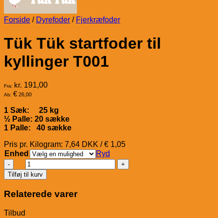
Forside
/
Dyrefoder
/
Fjerkræfoder
Tük Tük startfoder til
kyllinger T001
kr.
191,00
Fra:
€
26,00
Ab:
1 Sæk: 25 kg
½ Palle: 20 sække
1 Palle: 40 sække
Pris pr. Kilogram: 7,64 DKK / € 1,05
Enhed
Ryd
Tük
Tük
Tilføj til kurv
startfoder
til
Relaterede varer
kyllinger
T001
Tilbud
antal