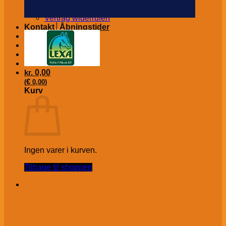
Fortryd ordre/køb
Vertrag widerrufen
Kontakt│Åbningstider
Om os
A-H BROCHURE
kr.
0,00
€
(
0,00
)
Kurv
Ingen varer i kurven.
Tilbage til shoppen