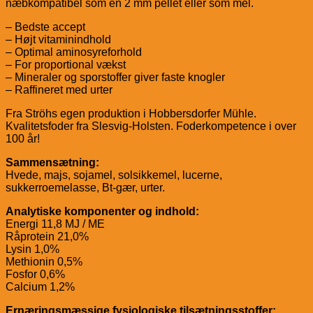
næbkompatibel som en 2 mm pellet eller som mel.
– Bedste accept
– Højt vitaminindhold
– Optimal aminosyreforhold
– For proportional vækst
– Mineraler og sporstoffer giver faste knogler
– Raffineret med urter
Fra Ströhs egen produktion i Hobbersdorfer Mühle.
Kvalitetsfoder fra Slesvig-Holsten. Foderkompetence i over
100 år!
Sammensætning:
Hvede, majs, sojamel, solsikkemel, lucerne,
sukkerroemelasse, Bt-gær, urter.
Analytiske komponenter og indhold:
Energi 11,8 MJ / ME
Råprotein 21,0%
Lysin 1,0%
Methionin 0,5%
Fosfor 0,6%
Calcium 1,2%
Ernæringsmæssige fysiologiske tilsætningsstoffer: