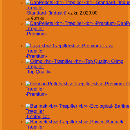
Træpiller
-Standard- (Industri)
kr.
2.029,00
Fra:
€
278,00
Ab:
DanPe
Træpiller
-Premium-
Lava
Træpiller
-Premium-
Olimp
Træpiller
-Top Quality-
G
Træpiller
-Premium-
Barline
Træpiller
-Ecological-
Barlinek
Træpiller