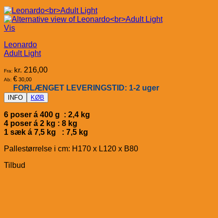
Vis
Leonardo
Adult Light
kr.
216,00
Fra:
€
30,00
Ab:
FORLÆNGET LEVERINGSTID: 1-2 uger
INFO
KØB
6 poser á 400 g : 2,4 kg
4 poser á 2 kg : 8 kg
1 sæk á 7,5 kg : 7,5 kg
Pallestørrelse i cm: H170 x L120 x B80
Tilbud