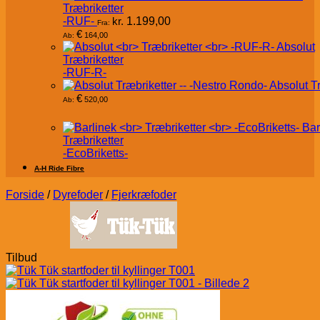
Træbriketter
-RUF-
kr.
1.199,00
Fra:
€
164,00
Ab:
Absolut
Træbriketter
-RUF-R-
Absolut T
€
520,00
Ab:
Bar
Træbriketter
-EcoBriketts-
A-H Ride Fibre
Forside
/
Dyrefoder
/
Fjerkræfoder
Tilbud