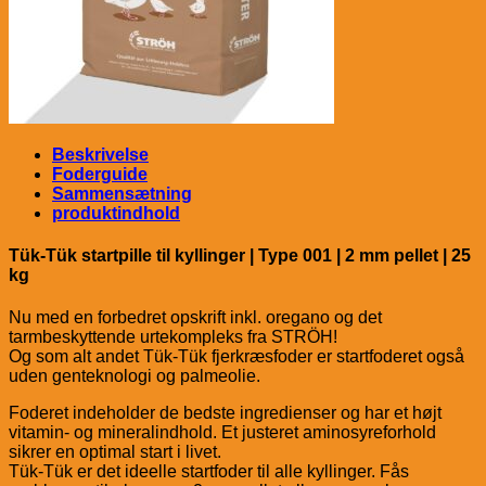
Beskrivelse
Foderguide
Sammensætning
produktindhold
Tük-Tük startpille til kyllinger | Type 001 | 2 mm pellet | 25
kg
Nu med en forbedret opskrift inkl. oregano og det
tarmbeskyttende urtekompleks fra STRÖH!
Og som alt andet Tük-Tük fjerkræsfoder er startfoderet også
uden genteknologi og palmeolie.
Foderet indeholder de bedste ingredienser og har et højt
vitamin- og mineralindhold. Et justeret aminosyreforhold
sikrer en optimal start i livet.
Tük-Tük er det ideelle startfoder til alle kyllinger. Fås