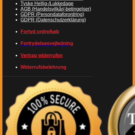
Tyske Hellig-/Lukkedage
AGB (Handelsvilkår/-betingelser)
GDPR (Persondataforordring)
GDPR (Datenschutzerklärung)
Fortyd ordre/køb
Fortrydelsesvejledning
Vertrag widerrufen
Widerrufsbelehrung