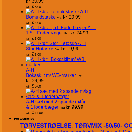
kr.
39,99
€
5,00
Ab:
A-H
Bomuldstaske
kr.
29,99
Fra:
€
4,00
Ab:
A-H
1,5 L Foderbæger
kr.
24,99
Fra:
€
3,00
Ab:
A-H
Stor Høtaske
kr.
19,99
Fra:
€
3,00
Ab:
A-H
Boksskilt m/ WB-marker
Fra:
kr.
39,99
€
5,00
Ab:
A-H sæt med 2 spande m/låg
& 1 foderbæger
kr.
99,99
Fra:
€
14,00
Ab:
Hestestrøelse
TØRVESTRØELSE, TØRVMIX -50/50- 
Dan