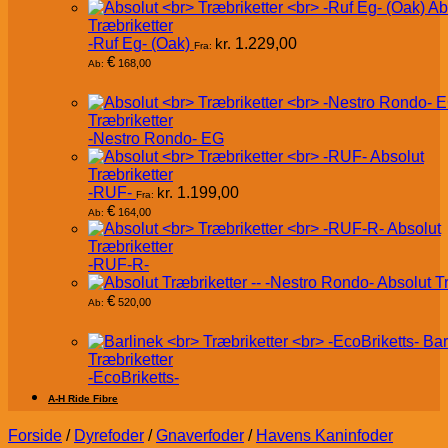
Ab
Træbriketter
-Ruf Eg- (Oak)
kr.
1.229,00
Fra:
€
168,00
Ab:
Træbriketter
-Nestro Rondo- EG
Absolut
Træbriketter
-RUF-
kr.
1.199,00
Fra:
€
164,00
Ab:
Absolut
Træbriketter
-RUF-R-
Absolut T
€
520,00
Ab:
Bar
Træbriketter
-EcoBriketts-
A-H Ride Fibre
Forside
/
Dyrefoder
/
Gnaverfoder
/
Havens Kaninfoder