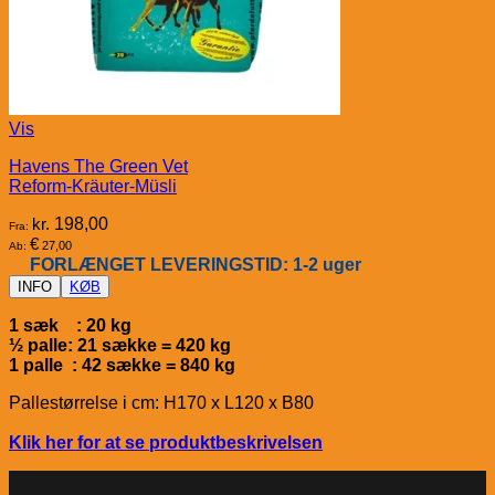
Vis
Havens The Green Vet
Reform-Kräuter-Müsli
kr.
198,00
Fra:
€
27,00
Ab:
FORLÆNGET LEVERINGSTID: 1-2 uger
INFO
KØB
1 sæk : 20 kg
½ palle: 21 sække = 420 kg
1 palle : 42 sække = 840 kg
Pallestørrelse i cm: H170 x L120 x B80
Klik her for at se produktbeskrivelsen