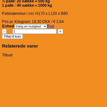
½ palle: 20 sække = 500 kg
1 palle : 40 sække = 1000 kg
Pallestørrelse i cm: H170 x L120 x B80
Pris pr. Kilogram: 19,30 DKK / € 2,64
Enhed
Ryd
Havens
Kuni-
Tilføj til kurv
Hobby
Pro
Relaterede varer
antal
Tilbud