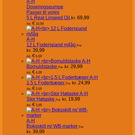
A-H
Doseringspumpe
Passer til vores
5 L Real Linseed Oil
kr.
69,99
€
10,00
Ab:
A-H
12 L Foderspand m/låg
Fra:
kr.
39,99
€
5,00
Ab:
A-H
Bomuldstaske
kr.
29,99
Fra:
€
4,00
Ab:
A-H
1,5 L Foderbæger
kr.
24,99
Fra:
€
3,00
Ab:
A-H
Stor Høtaske
kr.
19,99
Fra:
€
3,00
Ab:
A-H
Boksskilt m/ WB-marker
Fra:
kr.
39,99