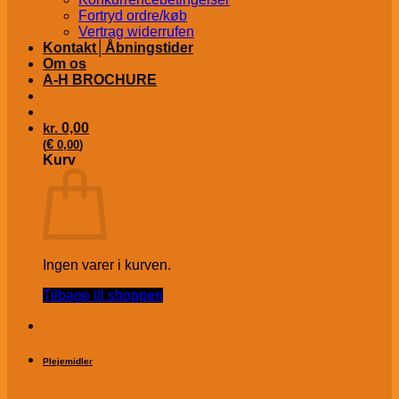
Fortryd ordre/køb
Vertrag widerrufen
Kontakt│Åbningstider
Om os
A-H BROCHURE
kr.
0,00
€
(
0,00
)
Kurv
Ingen varer i kurven.
Tilbage til shoppen
Plejemidler