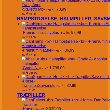
Træspåner
-Stallströ Mix-
kr.
73,99
Fra:
€
10,00
Ab:
HAMPSTRØELSE, HALMPILLER, SAVS
Hampstrøelse
-Premium Eucalyptus-
kr.
92,99
Fra:
€
13,00
Ab:
Hampstrøelse
-Premium Naturel-
kr.
86,99
Fra:
€
12,00
Ab:
Absolut
Halmpiller
-Grade A-
kr.
1.799,00
Fra:
€
246,00
Ab:
-Horse-
Træpille-/Savsmuld
kr.
82,99
Fra:
€
11,00
Ab:
TRÆPILLER
DanPelle
Træpiller
-Horse-
kr.
2.029,00
Fra: