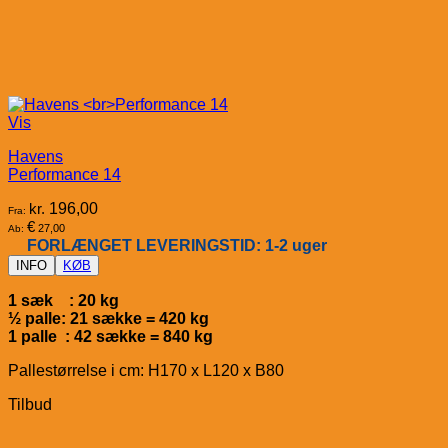
Vis
Havens
Performance 14
kr.
196,00
Fra:
€
27,00
Ab:
FORLÆNGET LEVERINGSTID: 1-2 uger
INFO
KØB
1 sæk : 20 kg
½ palle: 21 sække = 420 kg
1 palle : 42 sække = 840 kg
Pallestørrelse i cm: H170 x L120 x B80
Tilbud