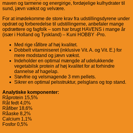
maven og tarmene og energirige, fordøjelige kulhydrater til
sund, jævn vækst og velvære.
For at imødekomme de store krav fra udstillingsdyrene under
opdræt og forberedelse til udstillingerne, anbefaler mange
opdrættere og fagfolk – som har brugt HAVENS i mange år
(især i Holland og Tyskland) – Kuni HOBBY -Pro.
Med rige råfibre af høj kvalitet.
Dobbelt vitaminiseret (inklusive Vit. A. og Vit. E.) for
mere modstand og jævn vækst.
Indeholder en optimal mængde af udelukkende
vegetabilsk protein af høj kvalitet for at forhindre
dannelse af hagelap.
Støvfrie og velsmagende 3 mm pellets.
Sikrer en optimal pelsstruktur, pelsglans og top stand.
Analytiske komponenter:
Råprotein 15,5%
Råt fedt 4,0%
Råfiber 18,6%
Råaske 8,2%
Calcium 1,1%
Fosfor 0,5%