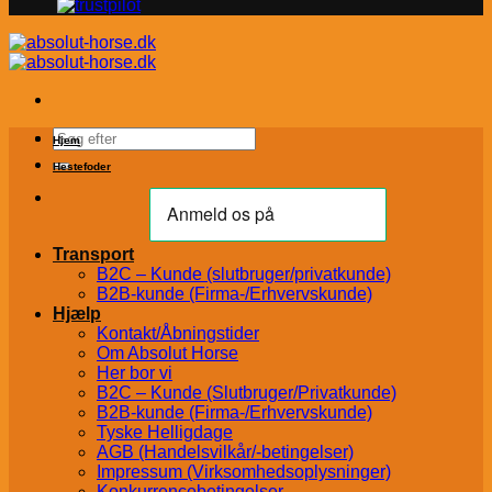
Søg
Hjem
efter:
Hestefoder
Transport
B2C – Kunde (slutbruger/privatkunde)
B2B-kunde (Firma-/Erhvervskunde)
Hjælp
Kontakt/Åbningstider
Om Absolut Horse
Her bor vi
B2C – Kunde (Slutbruger/Privatkunde)
B2B-kunde (Firma-/Erhvervskunde)
Tyske Helligdage
AGB (Handelsvilkår/-betingelser)
Impressum (Virksomhedsoplysninger)
Konkurrencebetingelser