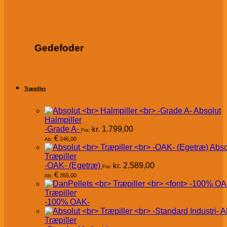
Gedefoder
Træpiller
Absolut
Halmpiller
-Grade A-
kr.
1.799,00
Fra:
€
246,00
Ab:
Abso
Træpiller
-OAK- (Egetræ)
kr.
2.589,00
Fra:
€
355,00
Ab:
Træpiller
-100% OAK-
A
Træpiller