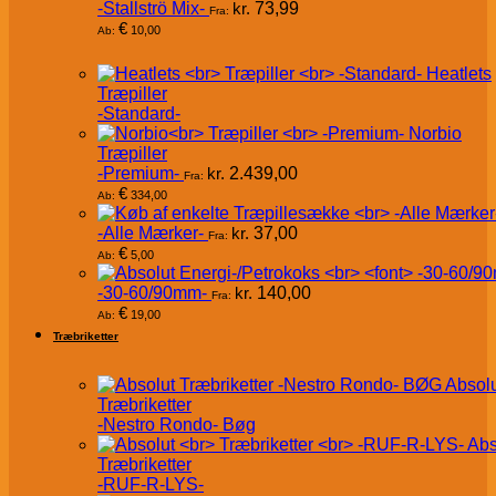
-Stallströ Mix-
kr.
73,99
Fra:
€
10,00
Ab:
Heatlets
Træpiller
-Standard-
Norbio
Træpiller
-Premium-
kr.
2.439,00
Fra:
€
334,00
Ab:
-Alle Mærker-
kr.
37,00
Fra:
€
5,00
Ab:
-30-60/90mm-
kr.
140,00
Fra:
€
19,00
Ab:
Træbriketter
Absol
Træbriketter
-Nestro Rondo- Bøg
Abs
Træbriketter
-RUF-R-LYS-