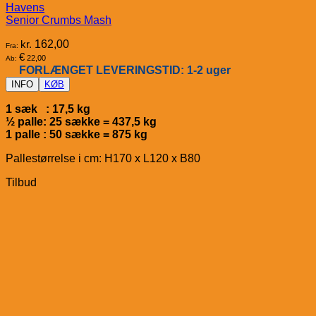
Havens
Senior Crumbs Mash
kr.
162,00
Fra:
€
22,00
Ab:
FORLÆNGET LEVERINGSTID: 1-2 uger
INFO
KØB
1 sæk : 17,5 kg
½ palle: 25 sække = 437,5 kg
1 palle : 50 sække = 875 kg
Pallestørrelse i cm: H170 x L120 x B80
Tilbud