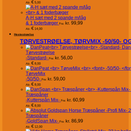
€
5,00
Ab:
A-H sæt med 2 spande m/låg
& 1 foderbæger
kr.
99,99
Fra:
€
14,00
Ab:
Hestestrøelse
TØRVESTRØELSE, TØRVMIX -50/50- 
Dan
Tørvestrøelse
-Standard-
kr.
56,00
Fra:
€
8,00
Ab:
TørveMix
-50/50-
kr.
59,00
Fra:
€
8,00
Ab:
Træspåner
-Kutterspån Mix-
kr.
60,99
Fra:
€
8,00
Ab:
Træspåner
-GoldSpan Mix-
kr.
86,99
Fra:
€
12,00
Ab: