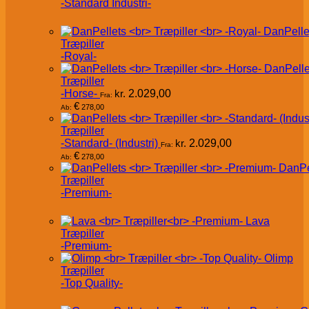
-Standard Industri-
DanPelle
Træpiller
-Royal-
DanPelle
Træpiller
-Horse-
kr.
2.029,00
Fra:
€
278,00
Ab:
Træpiller
-Standard- (Industri)
kr.
2.029,00
Fra:
€
278,00
Ab:
DanPe
Træpiller
-Premium-
Lava
Træpiller
-Premium-
Olimp
Træpiller
-Top Quality-