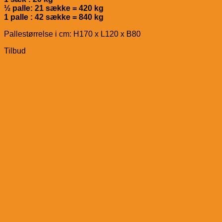
½ palle: 21 sække = 420 kg
1 palle : 42 sække = 840 kg
Pallestørrelse i cm: H170 x L120 x B80
Tilbud