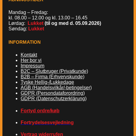
Mandag – Fredag:
kl. 08.00 – 12.00 og kl. 13.00 – 16.45
Lørdag:
Lukket
(til og med d. 05.09.2026)
Søndag:
Lukket
INFORMATION
Kontakt
Her bor vi
Impressum
B2C – Slutbruger (Privatkunde)
B2B – Firma (Erhvervskunde)
Tyske Hellig-/Lukkedage
AGB (Handelsvilkår/-betingelser)
GDPR (Persondataforordring)
GDPR (Datenschutzerklärung)
Fortyd ordre/køb
Fortrydelsesvejledning
Vertrag widerrufen