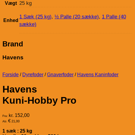
25 kg
Vægt
1 Sæk (25 kg)
,
½ Palle (20 sække)
,
1 Palle (40
Enhed
sække)
Brand
Havens
Forside
/
Dyrefoder
/
Gnaverfoder
/
Havens Kaninfoder
Havens
Kuni-Hobby Pro
kr.
152,00
Fra:
€
21,00
Ab:
1 sæk : 25 kg