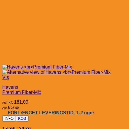
Vis
Havens
Premium Fiber-Mix
kr.
181,00
Fra:
€
25,00
Ab:
FORLÆNGET LEVERINGSTID: 1-2 uger
INFO
KØB
1 sæk : 20 kg