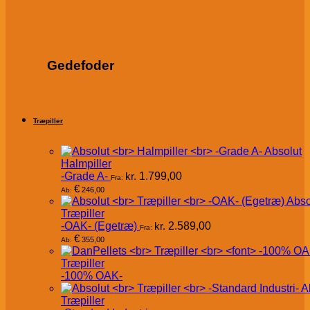
Gedefoder
Træpiller
Absolut
Halmpiller
-Grade A-
kr.
1.799,00
Fra:
€
246,00
Ab:
Abso
Træpiller
-OAK- (Egetræ)
kr.
2.589,00
Fra:
€
355,00
Ab:
Træpiller
-100% OAK-
A
Træpiller