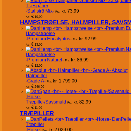
Træspåner
-Stallströ Mix-
kr.
73,99
Fra:
€
10,00
Ab:
HAMPSTRØELSE, HALMPILLER, SAVS
Hampstrøelse
-Premium Eucalyptus-
kr.
92,99
Fra:
€
13,00
Ab:
Hampstrøelse
-Premium Naturel-
kr.
86,99
Fra:
€
12,00
Ab:
Absolut
Halmpiller
-Grade A-
kr.
1.799,00
Fra:
€
246,00
Ab:
-Horse-
Træpille-/Savsmuld
kr.
82,99
Fra:
€
11,00
Ab:
TRÆPILLER
DanPelle
Træpiller
-Horse-
kr.
2.029,00
Fra: