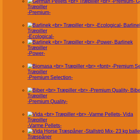
G
Træpiller
-Premium-
Barline
Træpiller
-Ecological-
Barlinek
Træpiller
-Power-
Træpiller
-Premium Selection-
Bibe
Træpiller
-Premium Quality-
Vida
Træpiller
-Varme Pellets-
Træspåner