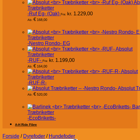
Ab
Træbriketter
-Ruf Eg- (Oak)
kr.
1.229,00
Fra:
€
168,00
Ab:
Træbriketter
-Nestro Rondo- EG
Absolut
Træbriketter
-RUF-
kr.
1.199,00
Fra:
€
164,00
Ab:
Absolut
Træbriketter
-RUF-R-
Absolut T
€
520,00
Ab:
Bar
Træbriketter
-EcoBriketts-
A-H Ride Fibre
Forside
/
Dyrefoder
/
Hundefoder