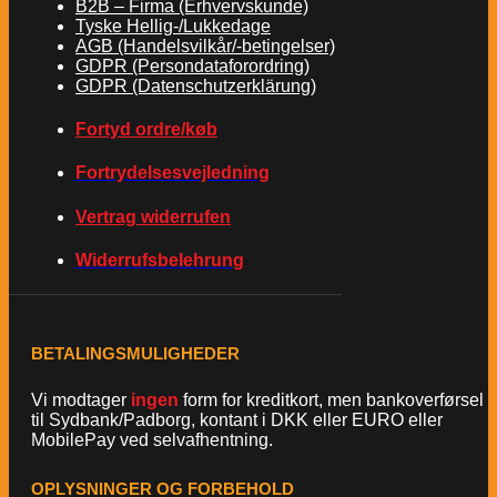
B2B – Firma (Erhvervskunde)
Tyske Hellig-/Lukkedage
AGB (Handelsvilkår/-betingelser)
GDPR (Persondataforordring)
GDPR (Datenschutzerklärung)
Fortyd ordre/køb
Fortrydelsesvejledning
Vertrag widerrufen
Widerrufsbelehrung
BETALINGSMULIGHEDER
Vi modtager
ingen
form for kreditkort, men bankoverførsel
til Sydbank/Padborg, kontant i DKK eller EURO eller
MobilePay ved selvafhentning.
OPLYSNINGER OG FORBEHOLD