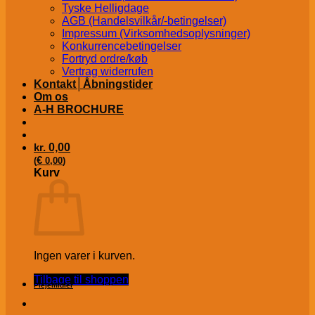
Tyske Helligdage
AGB (Handelsvilkår/-betingelser)
Impressum (Virksomhedsoplysninger)
Konkurrencebetingelser
Fortryd ordre/køb
Vertrag widerrufen
Kontakt│Åbningstider
Om os
A-H BROCHURE
kr.
0,00
€
(
0,00
)
Kurv
Ingen varer i kurven.
Tilbage til shoppen
Plejemidler