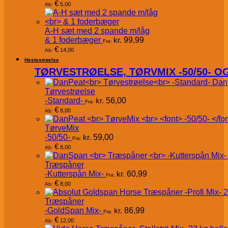
€
5,00
Ab:
A-H sæt med 2 spande m/låg
& 1 foderbæger
kr.
99,99
Fra:
€
14,00
Ab:
Hestestrøelse
TØRVESTRØELSE, TØRVMIX -50/50- 
Dan
Tørvestrøelse
-Standard-
kr.
56,00
Fra:
€
8,00
Ab:
TørveMix
-50/50-
kr.
59,00
Fra:
€
8,00
Ab:
Træspåner
-Kutterspån Mix-
kr.
60,99
Fra:
€
8,00
Ab:
Træspåner
-GoldSpan Mix-
kr.
86,99
Fra:
€
12,00
Ab: