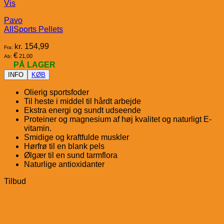
Vis
Pavo
AllSports Pellets
kr.
154,99
Fra:
€
21,00
Ab:
PÅ LAGER
INFO
KØB
Olierig sportsfoder
Til heste i middel til hårdt arbejde
Ekstra energi og sundt udseende
Proteiner og magnesium af høj kvalitet og naturligt E-
vitamin.
Smidige og kraftfulde muskler
Hørfrø til en blank pels
Ølgær til en sund tarmflora
Naturlige antioxidanter
Tilbud