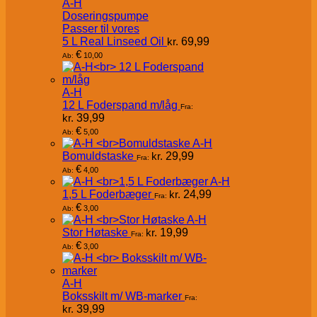
A-H
Doseringspumpe
Passer til vores
5 L Real Linseed Oil
kr.
69,99
€
10,00
Ab:
A-H
12 L Foderspand m/låg
Fra:
kr.
39,99
€
5,00
Ab:
A-H
Bomuldstaske
kr.
29,99
Fra:
€
4,00
Ab:
A-H
1,5 L Foderbæger
kr.
24,99
Fra:
€
3,00
Ab:
A-H
Stor Høtaske
kr.
19,99
Fra:
€
3,00
Ab:
A-H
Boksskilt m/ WB-marker
Fra:
kr.
39,99