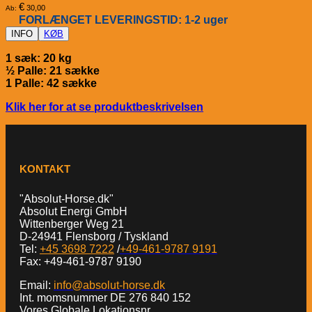
€
30,00
Ab:
FORLÆNGET LEVERINGSTID: 1-2 uger
INFO
KØB
1 sæk: 20 kg
½ Palle: 21 sække
1 Palle: 42 sække
Klik her for at se produktbeskrivelsen
KONTAKT
"Absolut-Horse.dk"
Absolut Energi GmbH
Wittenberger Weg 21
D-24941 Flensborg / Tyskland
Tel:
+45 3698 7222
/
+49-461-9787 9191
Fax: +49-461-9787 9190
Email:
info@absolut-horse.dk
Int. momsnummer DE 276 840 152
Vores Globale Lokationsnr.