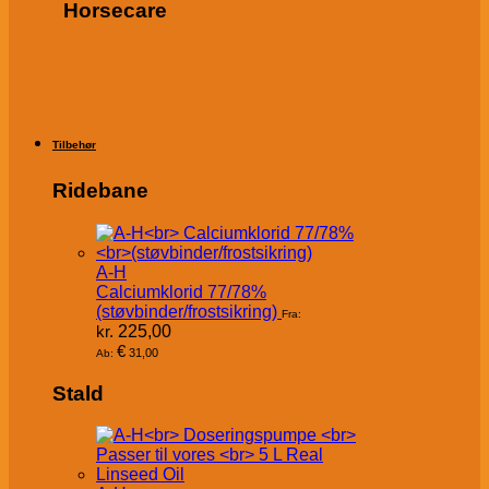
Horsecare
Tilbehør
Ridebane
A-H
Calciumklorid 77/78%
(støvbinder/frostsikring)
Fra:
kr.
225,00
€
31,00
Ab:
Stald