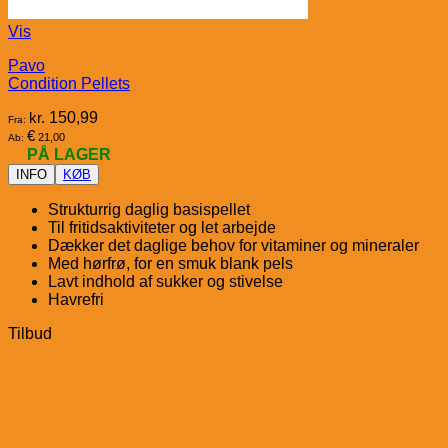
Vis
Pavo
Condition Pellets
kr.
150,99
Fra:
€
21,00
Ab:
PÅ LAGER
INFO
KØB
Strukturrig daglig basispellet
Til fritidsaktiviteter og let arbejde
Dækker det daglige behov for vitaminer og mineraler
Med hørfrø, for en smuk blank pels
Lavt indhold af sukker og stivelse
Havrefri
Tilbud