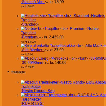
-Stallströ Mix-
kr.
73,99
Fra:
€
10,00
Ab:
Heatlets
Træpiller
-Standard-
Norbio
Træpiller
-Premium-
kr.
2.439,00
Fra:
€
334,00
Ab:
-Alle Mærker-
kr.
37,00
Fra:
€
5,00
Ab:
-30-60/90mm-
kr.
140,00
Fra:
€
19,00
Ab:
Træbriketter
Absol
Træbriketter
-Nestro Rondo- Bøg
Abs
Træbriketter
-RUF-R-LYS-