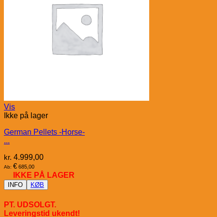
Vis
Ikke på lager
German Pellets -Horse-
...
kr.
4.999,00
€
685,00
Ab:
IKKE PÅ LAGER
INFO
KØB
PT. UDSOLGT.
Leveringstid ukendt!