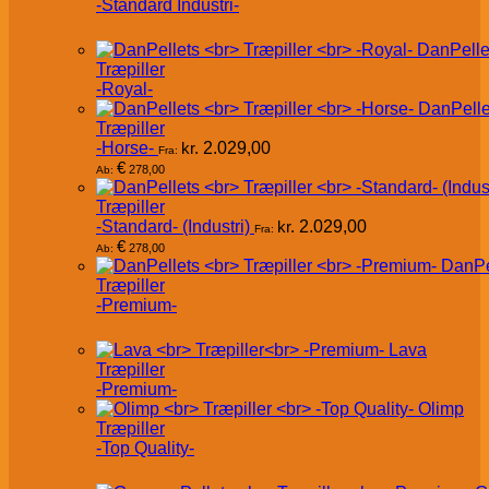
-Standard Industri-
DanPelle
Træpiller
-Royal-
DanPelle
Træpiller
-Horse-
kr.
2.029,00
Fra:
€
278,00
Ab:
Træpiller
-Standard- (Industri)
kr.
2.029,00
Fra:
€
278,00
Ab:
DanPe
Træpiller
-Premium-
Lava
Træpiller
-Premium-
Olimp
Træpiller
-Top Quality-