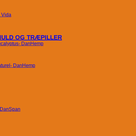
Vida
MULD OG TRÆPILLER
DanHemp
DanHemp
DanSpan