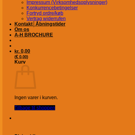
Impressum (Virksomhedsoplysninger)
Konkurrencebetingelser
Fortryd ordre/køb
Vertrag widerrufen
Kontakt│Åbningstider
Om os
A-H BROCHURE
kr.
0,00
€
(
0,00
)
Kurv
Ingen varer i kurven.
Tilbage til shoppen