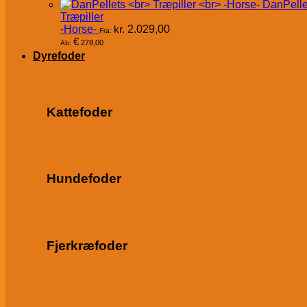
DanPelle
Træpiller
-Horse-
kr.
2.029,00
Fra:
€
278,00
Ab:
Dyrefoder
Kattefoder
Hundefoder
Fjerkræfoder