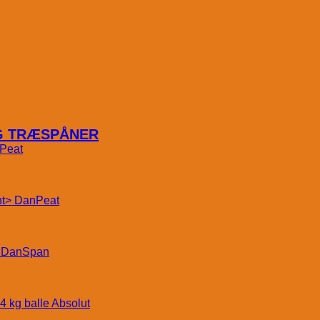
OG TRÆSPÅNER
Peat
DanPeat
DanSpan
Absolut