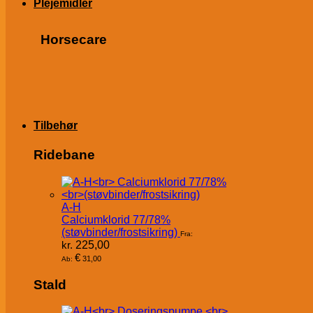
Plejemidler
Horsecare
Tilbehør
Ridebane
A-H
Calciumklorid 77/78%
(støvbinder/frostsikring)
Fra:
kr.
225,00
€
31,00
Ab:
Stald