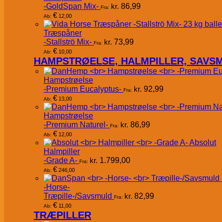
-GoldSpan Mix-
kr.
86,99
Fra:
€
12,00
Ab:
Træspåner
-Stallströ Mix-
kr.
73,99
Fra:
€
10,00
Ab:
HAMPSTRØELSE, HALMPILLER, SAVS
Hampstrøelse
-Premium Eucalyptus-
kr.
92,99
Fra:
€
13,00
Ab:
Hampstrøelse
-Premium Naturel-
kr.
86,99
Fra:
€
12,00
Ab:
Absolut
Halmpiller
-Grade A-
kr.
1.799,00
Fra:
€
246,00
Ab:
-Horse-
Træpille-/Savsmuld
kr.
82,99
Fra:
€
11,00
Ab:
TRÆPILLER