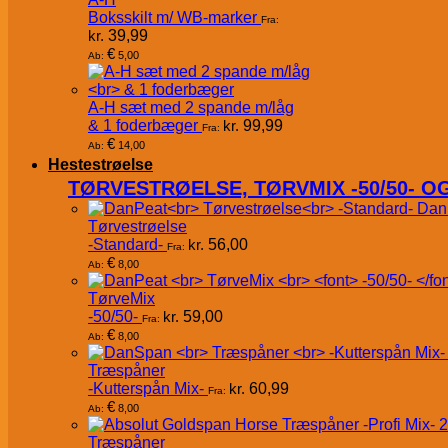
Boksskilt m/ WB-marker
Fra:
kr.
39,99
€
5,00
Ab:
A-H sæt med 2 spande m/låg
& 1 foderbæger
kr.
99,99
Fra:
€
14,00
Ab:
Hestestrøelse
TØRVESTRØELSE, TØRVMIX -50/50- 
Dan
Tørvestrøelse
-Standard-
kr.
56,00
Fra:
€
8,00
Ab:
TørveMix
-50/50-
kr.
59,00
Fra:
€
8,00
Ab:
Træspåner
-Kutterspån Mix-
kr.
60,99
Fra:
€
8,00
Ab:
Træspåner