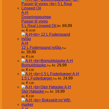
A-H
Doseringspumpe
Passer til vores
5 L Real Linseed Oil
kr.
69,99
€
10,00
Ab:
A-H
12 L Foderspand m/låg
Fra:
kr.
39,99
€
5,00
Ab:
A-H
Bomuldstaske
kr.
29,99
Fra:
€
4,00
Ab:
A-H
1,5 L Foderbæger
kr.
24,99
Fra:
€
3,00
Ab:
A-H
Stor Høtaske
kr.
19,99
Fra:
€
3,00
Ab:
A-H