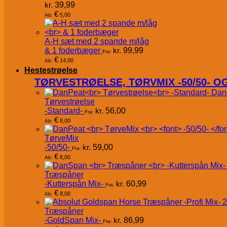
kr.
39,99
€
5,00
Ab:
A-H sæt med 2 spande m/låg
& 1 foderbæger
kr.
99,99
Fra:
€
14,00
Ab:
Hestestrøelse
TØRVESTRØELSE, TØRVMIX -50/50- 
Dan
Tørvestrøelse
-Standard-
kr.
56,00
Fra:
€
8,00
Ab:
TørveMix
-50/50-
kr.
59,00
Fra:
€
8,00
Ab:
Træspåner
-Kutterspån Mix-
kr.
60,99
Fra:
€
8,00
Ab:
Træspåner
-GoldSpan Mix-
kr.
86,99
Fra: