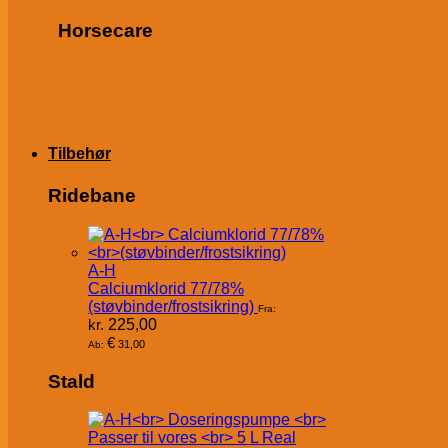
Horsecare
Tilbehør
Ridebane
A-H
Calciumklorid 77/78%
(støvbinder/frostsikring)
Fra:
kr.
225,00
€
31,00
Ab:
Stald