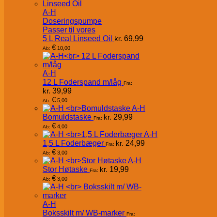
A-H
Doseringspumpe
Passer til vores
5 L Real Linseed Oil
kr.
69,99
€
10,00
Ab:
A-H
12 L Foderspand m/låg
Fra:
kr.
39,99
€
5,00
Ab:
A-H
Bomuldstaske
kr.
29,99
Fra:
€
4,00
Ab:
A-H
1,5 L Foderbæger
kr.
24,99
Fra:
€
3,00
Ab:
A-H
Stor Høtaske
kr.
19,99
Fra:
€
3,00
Ab:
A-H
Boksskilt m/ WB-marker
Fra: