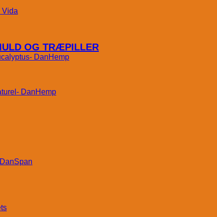
Vida
MULD OG TRÆPILLER
DanHemp
DanHemp
DanSpan
ts