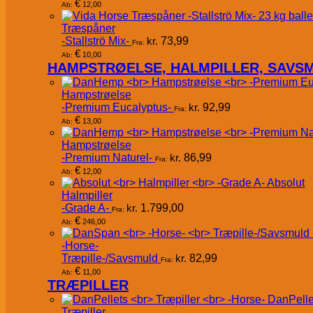
€
12,00
Ab:
Træspåner
-Stallströ Mix-
kr.
73,99
Fra:
€
10,00
Ab:
HAMPSTRØELSE, HALMPILLER, SAVS
Hampstrøelse
-Premium Eucalyptus-
kr.
92,99
Fra:
€
13,00
Ab:
Hampstrøelse
-Premium Naturel-
kr.
86,99
Fra:
€
12,00
Ab:
Absolut
Halmpiller
-Grade A-
kr.
1.799,00
Fra:
€
246,00
Ab:
-Horse-
Træpille-/Savsmuld
kr.
82,99
Fra:
€
11,00
Ab:
TRÆPILLER
DanPelle
Træpiller