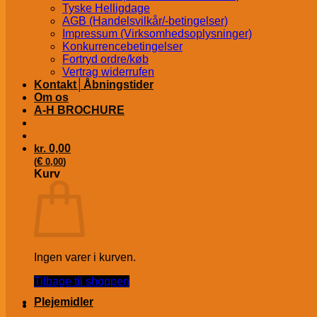
Tyske Helligdage
AGB (Handelsvilkår/-betingelser)
Impressum (Virksomhedsoplysninger)
Konkurrencebetingelser
Fortryd ordre/køb
Vertrag widerrufen
Kontakt│Åbningstider
Om os
A-H BROCHURE
kr.
0,00
€
(
0,00
)
Kurv
Ingen varer i kurven.
Tilbage til shoppen
Plejemidler