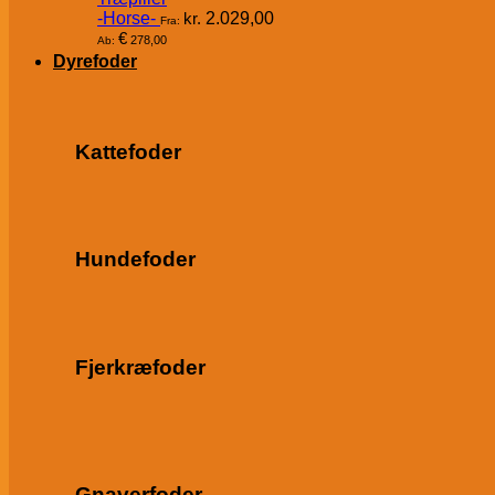
-Horse-
kr.
2.029,00
Fra:
€
278,00
Ab:
Dyrefoder
Kattefoder
Hundefoder
Fjerkræfoder
Gnaverfoder