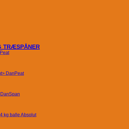
OG TRÆSPÅNER
Peat
DanPeat
DanSpan
Absolut