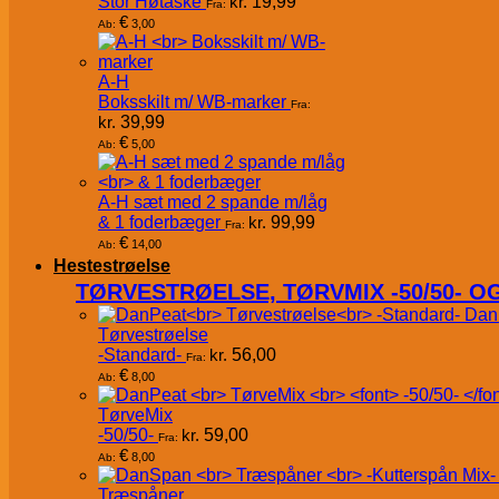
Stor Høtaske
kr.
19,99
Fra:
€
3,00
Ab:
A-H
Boksskilt m/ WB-marker
Fra:
kr.
39,99
€
5,00
Ab:
A-H sæt med 2 spande m/låg
& 1 foderbæger
kr.
99,99
Fra:
€
14,00
Ab:
Hestestrøelse
TØRVESTRØELSE, TØRVMIX -50/50- 
Dan
Tørvestrøelse
-Standard-
kr.
56,00
Fra:
€
8,00
Ab:
TørveMix
-50/50-
kr.
59,00
Fra:
€
8,00
Ab:
Træspåner