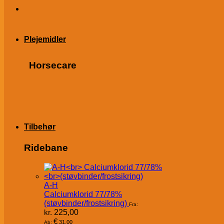
Plejemidler
Horsecare
Tilbehør
Ridebane
A-H
Calciumklorid 77/78%
(støvbinder/frostsikring)
Fra:
kr.
225,00
€
31,00
Ab: