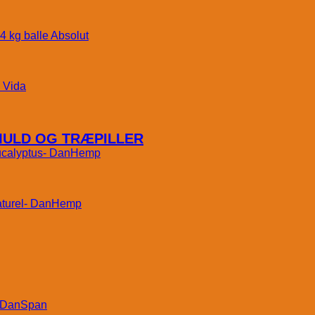
Absolut
Vida
MULD OG TRÆPILLER
DanHemp
DanHemp
DanSpan