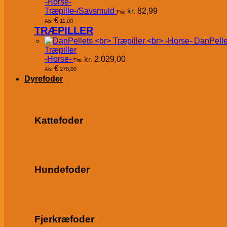
-Horse-
Træpille-/Savsmuld
kr.
82,99
Fra:
€
11,00
Ab:
TRÆPILLER
DanPelle
Træpiller
-Horse-
kr.
2.029,00
Fra:
€
278,00
Ab:
Dyrefoder
Kattefoder
Hundefoder
Fjerkræfoder