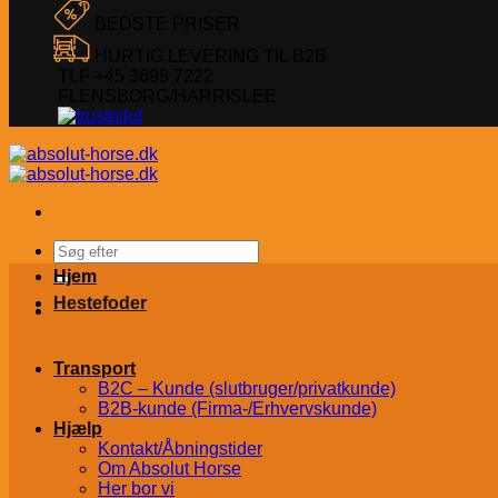
BEDSTE PRISER
HURTIG LEVERING TIL B2B
TLF +45 3698 7222
FLENSBORG/HARRISLEE
Søg
efter:
Hjem
Hestefoder
Transport
B2C – Kunde (slutbruger/privatkunde)
B2B-kunde (Firma-/Erhvervskunde)
Hjælp
Kontakt/Åbningstider
Om Absolut Horse
Her bor vi