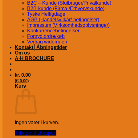
B2C – Kunde (Slutbruger/Privatkunde)
B2B-kunde (Firma-/Erhvervskunde)
Tyske Helligdage
AGB (Handelsvilkår/-betingelser)
Impressum (Virksomhedsoplysninger)
Konkurrencebetingelser
Fortryd ordre/køb
Vertrag widerrufen
Kontakt│Åbningstider
Om os
A-H BROCHURE
kr.
0,00
€
(
0,00
)
Kurv
Ingen varer i kurven.
Tilbage til shoppen