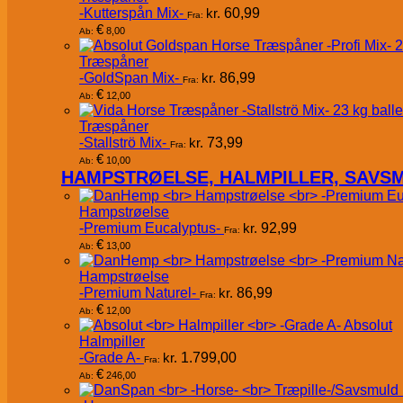
-Kutterspån Mix-
kr.
60,99
Fra:
€
8,00
Ab:
Træspåner
-GoldSpan Mix-
kr.
86,99
Fra:
€
12,00
Ab:
Træspåner
-Stallströ Mix-
kr.
73,99
Fra:
€
10,00
Ab:
HAMPSTRØELSE, HALMPILLER, SAVS
Hampstrøelse
-Premium Eucalyptus-
kr.
92,99
Fra:
€
13,00
Ab:
Hampstrøelse
-Premium Naturel-
kr.
86,99
Fra:
€
12,00
Ab:
Absolut
Halmpiller
-Grade A-
kr.
1.799,00
Fra:
€
246,00
Ab: