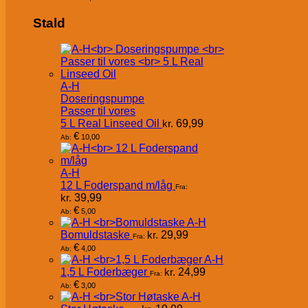
Stald
A-H
Doseringspumpe
Passer til vores
5 L Real Linseed Oil
kr.
69,99
€
10,00
Ab:
A-H
12 L Foderspand m/låg
Fra:
kr.
39,99
€
5,00
Ab:
A-H
Bomuldstaske
kr.
29,99
Fra:
€
4,00
Ab:
A-H
1,5 L Foderbæger
kr.
24,99
Fra:
€
3,00
Ab:
A-H