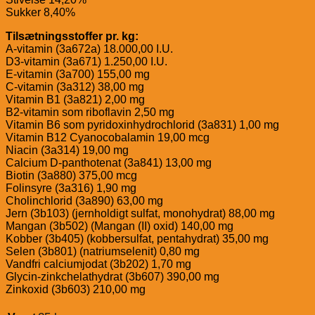
Sukker 8,40%
Tilsætningsstoffer pr. kg:
A-vitamin (3a672a) 18.000,00 I.U.
D3-vitamin (3a671) 1.250,00 I.U.
E-vitamin (3a700) 155,00 mg
C-vitamin (3a312) 38,00 mg
Vitamin B1 (3a821) 2,00 mg
B2-vitamin som riboflavin 2,50 mg
Vitamin B6 som pyridoxinhydrochlorid (3a831) 1,00 mg
Vitamin B12 Cyanocobalamin 19,00 mcg
Niacin (3a314) 19,00 mg
Calcium D-panthotenat (3a841) 13,00 mg
Biotin (3a880) 375,00 mcg
Folinsyre (3a316) 1,90 mg
Cholinchlorid (3a890) 63,00 mg
Jern (3b103) (jernholdigt sulfat, monohydrat) 88,00 mg
Mangan (3b502) (Mangan (II) oxid) 140,00 mg
Kobber (3b405) (kobbersulfat, pentahydrat) 35,00 mg
Selen (3b801) (natriumselenit) 0,80 mg
Vandfri calciumjodat (3b202) 1,70 mg
Glycin-zinkchelathydrat (3b607) 390,00 mg
Zinkoxid (3b603) 210,00 mg