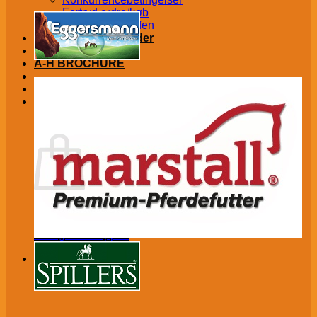
Fortryd ordre/køb
Vertrag widerrufen
Kontakt│Åbningstider
Om os
A-H BROCHURE
kr.
0,00
€
(
0,00
)
Kurv
Ingen varer i kurven.
Tilbage til shoppen