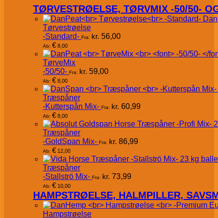
TØRVESTRØELSE, TØRVMIX -50/50- 
Dan
Tørvestrøelse
-Standard-
kr.
56,00
Fra:
€
8,00
Ab:
TørveMix
-50/50-
kr.
59,00
Fra:
€
8,00
Ab:
Træspåner
-Kutterspån Mix-
kr.
60,99
Fra:
€
8,00
Ab:
Træspåner
-GoldSpan Mix-
kr.
86,99
Fra:
€
12,00
Ab:
Træspåner
-Stallströ Mix-
kr.
73,99
Fra:
€
10,00
Ab:
HAMPSTRØELSE, HALMPILLER, SAVS
Hampstrøelse