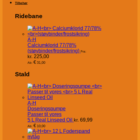
Tilbehør
Ridebane
A-H
Calciumklorid 77/78%
(støvbinder/frostsikring)
Fra:
kr.
225,00
€
31,00
Ab:
Stald
A-H
Doseringspumpe
Passer til vores
5 L Real Linseed Oil
kr.
69,99
€
10,00
Ab: