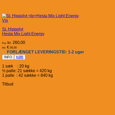
Vis
St. Hippolyt
Hesta Mix Light Energy
kr.
260,00
Fra:
€
36,00
Ab:
FORLÆNGET LEVERINGSTID: 1-2 uger
INFO
KØB
1 sæk : 20 kg
½ palle: 21 sække = 420 kg
1 palle : 42 sække = 840 kg
Tilbud