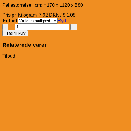
Pallestørrelse i cm: H170 x L120 x B80
Pris pr. Kilogram: 7,92 DKK / € 1,08
Enhed
Ryd
Eggersmann
Derma
Tilføj til kurv
Vital
Cubes
Relaterede varer
antal
Tilbud