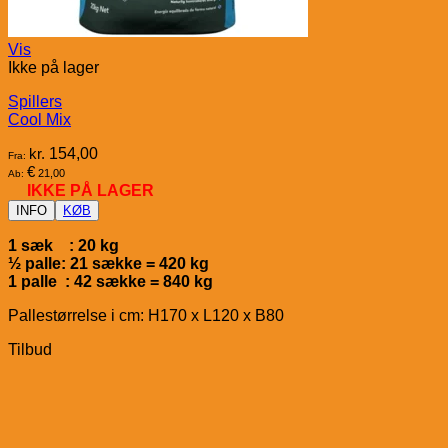
Vis
Ikke på lager
Spillers
Cool Mix
kr.
154,00
Fra:
€
21,00
Ab:
IKKE PÅ LAGER
INFO
KØB
1 sæk : 20 kg
½ palle: 21 sække = 420 kg
1 palle : 42 sække = 840 kg
Pallestørrelse i cm: H170 x L120 x B80
Tilbud