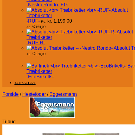
-Nestro Rondo- EG
Absolut
Træbriketter
-RUF-
kr.
1.199,00
Fra:
€
164,00
Ab:
Absolut
Træbriketter
-RUF-R-
Absolut T
€
520,00
Ab:
Bar
Træbriketter
-EcoBriketts-
A-H Ride Fibre
Forside
/
Hestefoder
/
Eggersmann
Tilbud