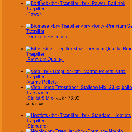
Barlinek
Træpiller
-Power-
Træpiller
-Premium Selection-
Bibe
Træpiller
-Premium Quality-
Vida
Træpiller
-Varme Pellets-
Træspåner
-Stallströ Mix-
kr.
73,99
Fra:
€
10,00
Ab:
Heatlets
Træpiller
-Standard-
Norbio