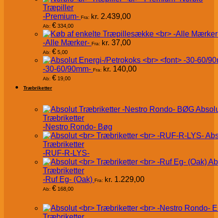
Træpiller
-Premium-
kr.
2.439,00
Fra:
€
334,00
Ab:
-Alle Mærker-
kr.
37,00
Fra:
€
5,00
Ab:
-30-60/90mm-
kr.
140,00
Fra:
€
19,00
Ab:
Træbriketter
Absol
Træbriketter
-Nestro Rondo- Bøg
Abs
Træbriketter
-RUF-R-LYS-
Ab
Træbriketter
-Ruf Eg- (Oak)
kr.
1.229,00
Fra:
€
168,00
Ab:
Træbriketter