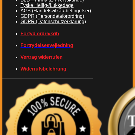
Tyske Hellig-/Lukkedage
AGB (Handelsvilkår/-betingelser)
GDPR (Persondataforordring)
GDPR (Datenschutzerklärung)
Fortyd ordre/køb
Fortrydelsesvejledning
Vertrag widerrufen
Widerrufsbelehrung