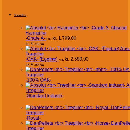
Træpiller
Absolut
Halmpiller
-Grade A-
kr.
1.799,00
Fra:
€
246,00
Ab:
Abso
Træpiller
-OAK- (Egetræ)
kr.
2.589,00
Fra:
€
355,00
Ab:
Træpiller
-100% OAK-
A
Træpiller
-Standard Industri-
DanPelle
Træpiller
-Royal-
DanPelle
Træpiller