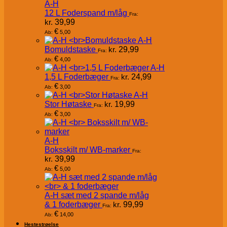
A-H
12 L Foderspand m/låg
Fra:
kr.
39,99
€
5,00
Ab:
A-H
Bomuldstaske
kr.
29,99
Fra:
€
4,00
Ab:
A-H
1,5 L Foderbæger
kr.
24,99
Fra:
€
3,00
Ab:
A-H
Stor Høtaske
kr.
19,99
Fra:
€
3,00
Ab:
A-H
Boksskilt m/ WB-marker
Fra:
kr.
39,99
€
5,00
Ab:
A-H sæt med 2 spande m/låg
& 1 foderbæger
kr.
99,99
Fra:
€
14,00
Ab:
Hestestrøelse