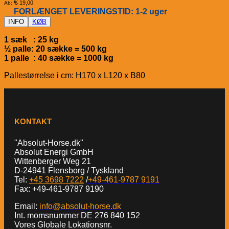
€
19,00
Ab:
FORLÆNGET LEVERINGSTID: 1-2 uger
INFO
KØB
1 sæk : 25 kg
½ palle: 20 sække = 500 kg
1 palle : 40 sække = 1000 kg
Pallestørrelse i cm: H170 x L120 x B80
KONTAKT
"Absolut-Horse.dk"
Absolut Energi GmbH
Wittenberger Weg 21
D-24941 Flensborg / Tyskland
Tel:
+45 3698 7222
/
+49-461-9787 9191
Fax: +49-461-9787 9190
Email:
info@absolut-horse.dk
Int. momsnummer DE 276 840 152
Vores Globale Lokationsnr.