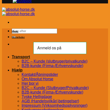
Søg
Hjem
efter:
Hestefoder
Transport
B2C – Kunde (slutbruger/privatkunde)
B2B-kunde (Firma-/Erhvervskunde)
Hjælp
Kontakt/Åbningstider
Om Absolut Horse
Her bor vi
B2C – Kunde (Slutbruger/Privatkunde)
B2B-kunde (Firma-/Erhvervskunde)
Tyske Helligdage
AGB (Handelsvilkår/-betingelser)
Impressum (Virksomhedsoplysninger)
Konkurrencebetingelser