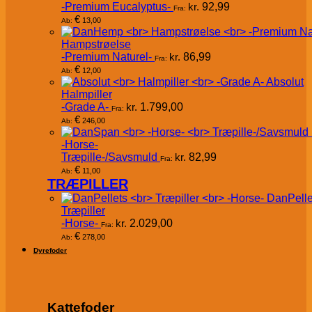
-Premium Eucalyptus-
kr.
92,99
Fra:
€
13,00
Ab:
Hampstrøelse
-Premium Naturel-
kr.
86,99
Fra:
€
12,00
Ab:
Absolut
Halmpiller
-Grade A-
kr.
1.799,00
Fra:
€
246,00
Ab:
-Horse-
Træpille-/Savsmuld
kr.
82,99
Fra:
€
11,00
Ab:
TRÆPILLER
DanPelle
Træpiller
-Horse-
kr.
2.029,00
Fra:
€
278,00
Ab:
Dyrefoder
Kattefoder