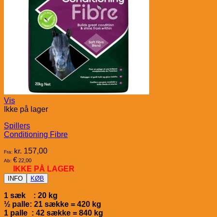
Vis
Ikke på lager
Spillers
Conditioning Fibre
kr.
157,00
Fra:
€
22,00
Ab:
IKKE PÅ LAGER
INFO
KØB
1 sæk : 20 kg
½ palle: 21 sække = 420 kg
1 palle : 42 sække = 840 kg