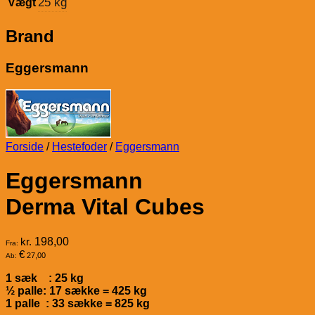
25 kg
Vægt
Brand
Eggersmann
Forside
/
Hestefoder
/
Eggersmann
Eggersmann
Derma Vital Cubes
kr.
198,00
Fra:
€
27,00
Ab:
1 sæk : 25 kg
½ palle: 17 sække = 425 kg
1 palle : 33 sække = 825 kg