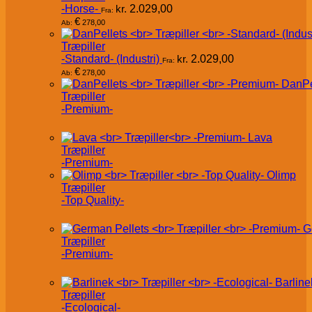
-Horse-
kr.
2.029,00
Fra:
€
278,00
Ab:
Træpiller
-Standard- (Industri)
kr.
2.029,00
Fra:
€
278,00
Ab:
DanPe
Træpiller
-Premium-
Lava
Træpiller
-Premium-
Olimp
Træpiller
-Top Quality-
G
Træpiller
-Premium-
Barline
Træpiller
-Ecological-