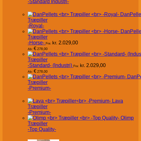
-Standard Industri-
DanPelle
Træpiller
-Royal-
DanPelle
Træpiller
-Horse-
kr.
2.029,00
Fra:
€
278,00
Ab:
Træpiller
-Standard- (Industri)
kr.
2.029,00
Fra:
€
278,00
Ab:
DanPe
Træpiller
-Premium-
Lava
Træpiller
-Premium-
Olimp
Træpiller
-Top Quality-