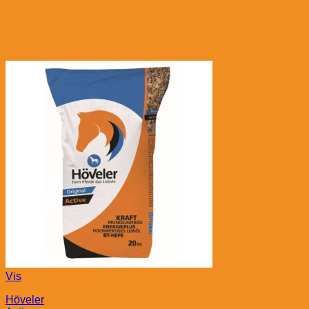
Vis
Höveler