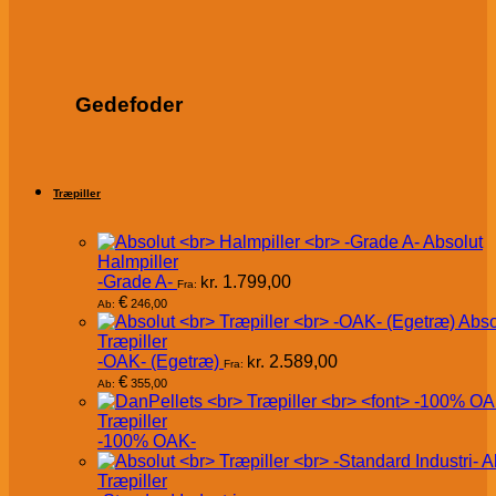
Gedefoder
Træpiller
Absolut
Halmpiller
-Grade A-
kr.
1.799,00
Fra:
€
246,00
Ab:
Abso
Træpiller
-OAK- (Egetræ)
kr.
2.589,00
Fra:
€
355,00
Ab:
Træpiller
-100% OAK-
A
Træpiller