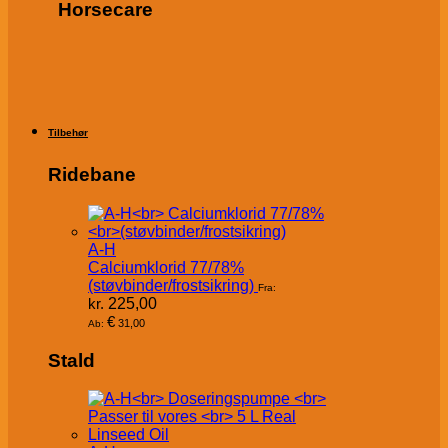
Horsecare
Tilbehør
Ridebane
A-H
Calciumklorid 77/78%
(støvbinder/frostsikring)
Fra:
kr.
225,00
€
31,00
Ab:
Stald