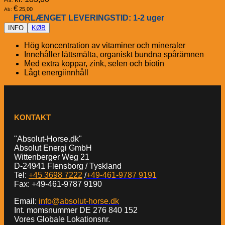
Fra:
€
25,00
Ab:
FORLÆNGET LEVERINGSTID: 1-2 uger
INFO
KØB
Hög koncentration av vitaminer och mineraler
Innehåller lättsmälta, organiskt bundna spårämnen
Med extra koppar, zink, selen och biotin
Lågt energiinnhåll
KONTAKT
"Absolut-Horse.dk"
Absolut Energi GmbH
Wittenberger Weg 21
D-24941 Flensborg / Tyskland
Tel:
+45 3698 7222
/
+49-461-9787 9191
Fax: +49-461-9787 9190
Email:
info@absolut-horse.dk
Int. momsnummer DE 276 840 152
Vores Globale Lokationsnr.