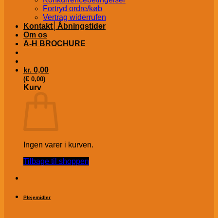
Fortryd ordre/køb
Vertrag widerrufen
Kontakt│Åbningstider
Om os
A-H BROCHURE
kr.
0,00
€
(
0,00
)
Kurv
Ingen varer i kurven.
Tilbage til shoppen
Plejemidler