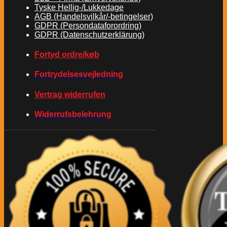
Tyske Hellig-/Lukkedage
AGB (Handelsvilkår/-betingelser)
GDPR (Persondataforordring)
GDPR (Datenschutzerklärung)
Fortyd ordre/køb
Fortrydelsesvejledning
Vertrag widerrufen
Widerrufsbelehrung