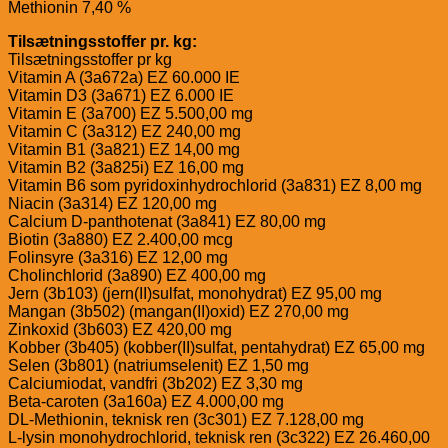
Methionin 7,40 %
Tilsætningsstoffer pr. kg:
Tilsætningsstoffer pr kg
Vitamin A (3a672a) EZ 60.000 IE
Vitamin D3 (3a671) EZ 6.000 IE
Vitamin E (3a700) EZ 5.500,00 mg
Vitamin C (3a312) EZ 240,00 mg
Vitamin B1 (3a821) EZ 14,00 mg
Vitamin B2 (3a825i) EZ 16,00 mg
Vitamin B6 som pyridoxinhydrochlorid (3a831) EZ 8,00 mg
Niacin (3a314) EZ 120,00 mg
Calcium D-panthotenat (3a841) EZ 80,00 mg
Biotin (3a880) EZ 2.400,00 mcg
Folinsyre (3a316) EZ 12,00 mg
Cholinchlorid (3a890) EZ 400,00 mg
Jern (3b103) (jern(II)sulfat, monohydrat) EZ 95,00 mg
Mangan (3b502) (mangan(II)oxid) EZ 270,00 mg
Zinkoxid (3b603) EZ 420,00 mg
Kobber (3b405) (kobber(II)sulfat, pentahydrat) EZ 65,00 mg
Selen (3b801) (natriumselenit) EZ 1,50 mg
Calciumiodat, vandfri (3b202) EZ 3,30 mg
Beta-caroten (3a160a) EZ 4.000,00 mg
DL-Methionin, teknisk ren (3c301) EZ 7.128,00 mg
L-lysin monohydrochlorid, teknisk ren (3c322) EZ 26.460,00