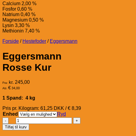
Calcium 2,00 %
Fosfor 0,60 %
Natrium 0,40 %
Magnesium 0,50 %
Lysin 3,30 %
Methionin 7,40 %
Forside
/
Hestefoder
/
Eggersmann
Eggersmann
Rosse Kur
kr.
245,00
Fra:
€
34,00
Ab:
1 Spand: 4 kg
Pris pr. Kilogram: 61,25 DKK / € 8,39
Enhed
Ryd
Eggersmann
Rosse
Tilføj til kurv
Kur