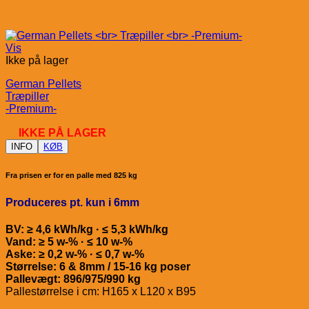
Vis
Ikke på lager
German Pellets
Træpiller
-Premium-
IKKE PÅ LAGER
INFO
KØB
Fra prisen er for en palle med 825 kg
Produceres pt. kun i 6mm
BV: ≥ 4,6 kWh/kg · ≤ 5,3 kWh/kg
Vand: ≥ 5 w-% · ≤ 10 w-%
Aske: ≥ 0,2 w-% · ≤ 0,7 w-%
Størrelse: 6 & 8mm / 15-16 kg poser
Pallevægt: 896/975/990 kg
Pallestørrelse i cm: H165 x L120 x B95