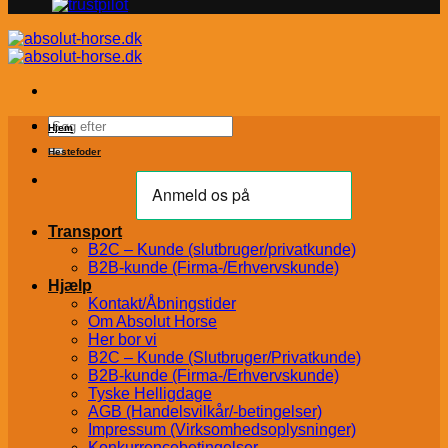
Søg
Hjem
efter:
Hestefoder
Transport
B2C – Kunde (slutbruger/privatkunde)
B2B-kunde (Firma-/Erhvervskunde)
Hjælp
Kontakt/Åbningstider
Om Absolut Horse
Her bor vi
B2C – Kunde (Slutbruger/Privatkunde)
B2B-kunde (Firma-/Erhvervskunde)
Tyske Helligdage
AGB (Handelsvilkår/-betingelser)
Impressum (Virksomhedsoplysninger)
Konkurrencebetingelser