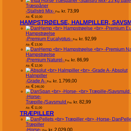
Træspåner
-Stallströ Mix-
kr.
73,99
Fra:
€
10,00
Ab:
HAMPSTRØELSE, HALMPILLER, SAVS
Hampstrøelse
-Premium Eucalyptus-
kr.
92,99
Fra:
€
13,00
Ab:
Hampstrøelse
-Premium Naturel-
kr.
86,99
Fra:
€
12,00
Ab:
Absolut
Halmpiller
-Grade A-
kr.
1.799,00
Fra:
€
246,00
Ab:
-Horse-
Træpille-/Savsmuld
kr.
82,99
Fra:
€
11,00
Ab:
TRÆPILLER
DanPelle
Træpiller
-Horse-
kr.
2.029,00
Fra: