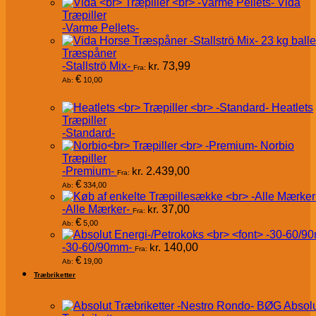
Vida
Træpiller
-Varme Pellets-
Træspåner
-Stallströ Mix-
kr.
73,99
Fra:
€
10,00
Ab:
Heatlets
Træpiller
-Standard-
Norbio
Træpiller
-Premium-
kr.
2.439,00
Fra:
€
334,00
Ab:
-Alle Mærker-
kr.
37,00
Fra:
€
5,00
Ab:
-30-60/90mm-
kr.
140,00
Fra:
€
19,00
Ab:
Træbriketter
Absol