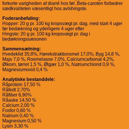
forkorte varigheden af ​​diarré hos føl. Beta-caroten forbedrer
sædkvaliteten væsentligt hos avlshingste.
Foderanbefaling:
Hopper: 20 g pr. 100 kg kropsvægt pr. dag. med start 4 uger
før bedækning og yderligere 4 uger efter
Hingste: 20 g pr. 100 kg kropsvægt pr. dag i
bedækningssæsonen
Sammensætning:
Hvedeklid 35,8%, Hørekstraktionsmel 17,0%, Byg 14,8 %,
Majs 7,0 %, Roemelasse 7,0%, Calciumcarbonat 4,2%,
Ølkorn, tørret 1,5 %, Ølgær 1,0 %, Natriumchlorid 0,9 %,
Magnesiumoxid 0,4 %
Analytiske bestanddele:
Råprotein 17,50 %
Råfedt 2,70%
Råfiber 6,90%
Råaske 14,50 %
Calcium 2,00 %
Fosfor 0,60 %
Natrium 0,40 %
Magnesium 0,50 %
Lysin 3,30 %