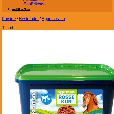
-EcoBriketts-
A-H Ride Fibre
Forside
/
Hestefoder
/
Eggersmann
Tilbud