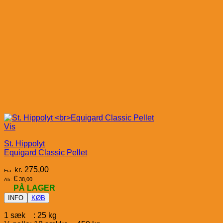
Vis
St. Hippolyt
Equigard Classic Pellet
kr.
275,00
Fra:
€
38,00
Ab:
PÅ LAGER
INFO
KØB
1 sæk : 25 kg