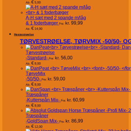
€
5,00
Ab:
A-H sæt med 2 spande m/låg
& 1 foderbæger
kr.
99,99
Fra:
€
14,00
Ab:
Hestestrøelse
TØRVESTRØELSE, TØRVMIX -50/50- 
Dan
Tørvestrøelse
-Standard-
kr.
56,00
Fra:
€
8,00
Ab:
TørveMix
-50/50-
kr.
59,00
Fra:
€
8,00
Ab:
Træspåner
-Kutterspån Mix-
kr.
60,99
Fra:
€
8,00
Ab:
Træspåner
-GoldSpan Mix-
kr.
86,99
Fra:
€
12,00
Ab: