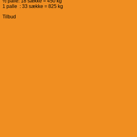
½ palle: 18 sække = 450 kg
1 palle : 33 sække = 825 kg
Tilbud