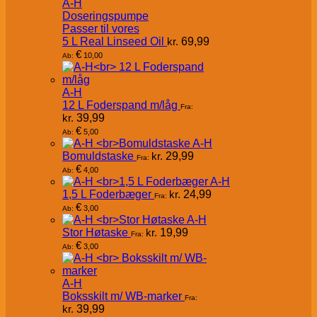
A-H
Doseringspumpe
Passer til vores
5 L Real Linseed Oil
kr.
69,99
€
10,00
Ab:
A-H
12 L Foderspand m/låg
Fra:
kr.
39,99
€
5,00
Ab:
A-H
Bomuldstaske
kr.
29,99
Fra:
€
4,00
Ab:
A-H
1,5 L Foderbæger
kr.
24,99
Fra:
€
3,00
Ab:
A-H
Stor Høtaske
kr.
19,99
Fra:
€
3,00
Ab:
A-H
Boksskilt m/ WB-marker
Fra:
kr.
39,99