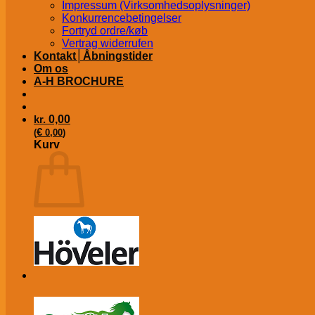
Impressum (Virksomhedsoplysninger)
Konkurrencebetingelser
Fortryd ordre/køb
Vertrag widerrufen
Kontakt│Åbningstider
Om os
A-H BROCHURE
kr.
0,00
€
(
0,00
)
Kurv
Ingen varer i kurven.
Tilbage til shoppen