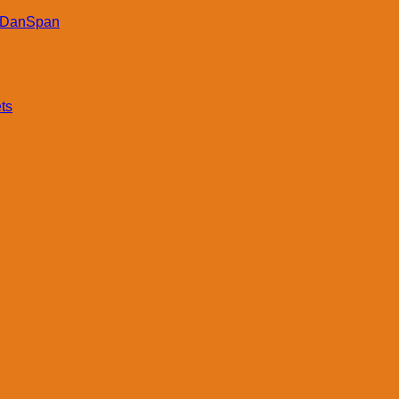
DanSpan
ts