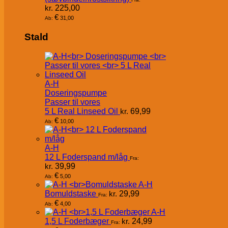
kr.
225,00
€
31,00
Ab:
Stald
A-H
Doseringspumpe
Passer til vores
5 L Real Linseed Oil
kr.
69,99
€
10,00
Ab:
A-H
12 L Foderspand m/låg
Fra:
kr.
39,99
€
5,00
Ab:
A-H
Bomuldstaske
kr.
29,99
Fra:
€
4,00
Ab:
A-H
1,5 L Foderbæger
kr.
24,99
Fra: