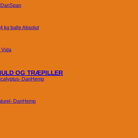
DanSpan
Absolut
Vida
MULD OG TRÆPILLER
DanHemp
DanHemp