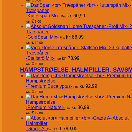
8,00
Ab:
Træspåner
-Kutterspån Mix-
kr.
60,99
Fra:
€
8,00
Ab:
Træspåner
-GoldSpan Mix-
kr.
86,99
Fra:
€
12,00
Ab:
Træspåner
-Stallströ Mix-
kr.
73,99
Fra:
€
10,00
Ab:
HAMPSTRØELSE, HALMPILLER, SAVS
Hampstrøelse
-Premium Eucalyptus-
kr.
92,99
Fra:
€
13,00
Ab:
Hampstrøelse
-Premium Naturel-
kr.
86,99
Fra:
€
12,00
Ab:
Absolut
Halmpiller
-Grade A-
kr.
1.799,00
Fra: