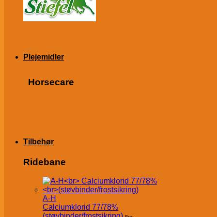
Plejemidler
Horsecare
Tilbehør
Ridebane
A-H
Calciumklorid 77/78%
(støvbinder/frostsikring)
Fra: