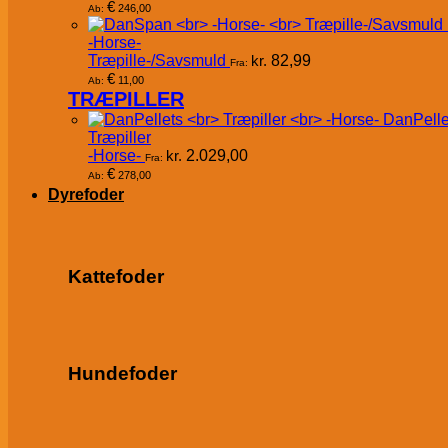
€
246,00
Ab:
-Horse-
Træpille-/Savsmuld
kr.
82,99
Fra:
€
11,00
Ab:
TRÆPILLER
DanPelle
Træpiller
-Horse-
kr.
2.029,00
Fra:
€
278,00
Ab:
Dyrefoder
Kattefoder
Hundefoder