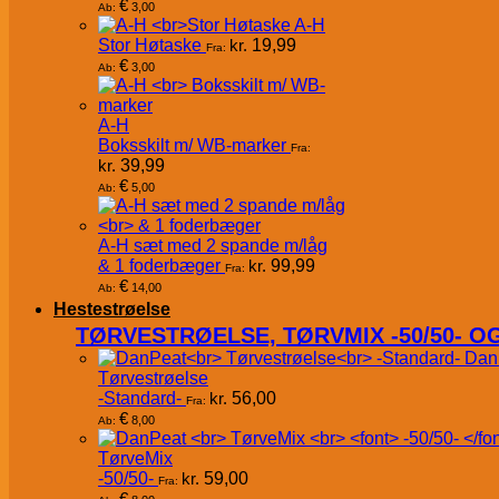
€
3,00
Ab:
A-H
Stor Høtaske
kr.
19,99
Fra:
€
3,00
Ab:
A-H
Boksskilt m/ WB-marker
Fra:
kr.
39,99
€
5,00
Ab:
A-H sæt med 2 spande m/låg
& 1 foderbæger
kr.
99,99
Fra:
€
14,00
Ab:
Hestestrøelse
TØRVESTRØELSE, TØRVMIX -50/50- 
Dan
Tørvestrøelse
-Standard-
kr.
56,00
Fra:
€
8,00
Ab:
TørveMix
-50/50-
kr.
59,00
Fra:
€