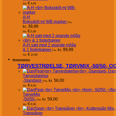
€
3,00
Ab:
A-H
Boksskilt m/ WB-marker
Fra:
kr.
39,99
€
5,00
Ab:
A-H sæt med 2 spande m/låg
& 1 foderbæger
kr.
99,99
Fra:
€
14,00
Ab:
Hestestrøelse
TØRVESTRØELSE, TØRVMIX -50/50- 
Dan
Tørvestrøelse
-Standard-
kr.
56,00
Fra:
€
8,00
Ab:
TørveMix
-50/50-
kr.
59,00
Fra:
€
8,00
Ab:
Træspåner