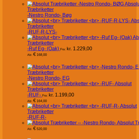
Absol
Træbriketter
-Nestro Rondo- Bøg
Abs
Træbriketter
-RUF-R-LYS-
Ab
Træbriketter
-Ruf Eg- (Oak)
kr.
1.229,00
Fra:
€
168,00
Ab:
Træbriketter
-Nestro Rondo- EG
Absolut
Træbriketter
-RUF-
kr.
1.199,00
Fra:
€
164,00
Ab:
Absolut
Træbriketter
-RUF-R-
Absolut T
€
520,00
Ab: