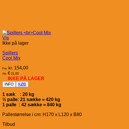
Vis
Ikke på lager
Spillers
Cool Mix
kr.
154,00
Fra:
€
21,00
Ab:
IKKE PÅ LAGER
INFO
KØB
1 sæk : 20 kg
½ palle: 21 sække = 420 kg
1 palle : 42 sække = 840 kg
Pallestørrelse i cm: H170 x L120 x B80
Tilbud