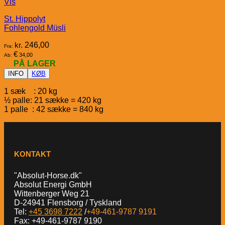
Vis
St. Hippolyt
Fohlengold Müsli
kr.
246,00
Fra:
€
34,00
Ab:
PÅ LAGER
INFO
KØB
1 sæk : 20 kg
½ palle: 21 sække = 420 kg
1 palle : 42 sække = 840 kg
KONTAKT
"Absolut-Horse.dk"
Absolut Energi GmbH
Wittenberger Weg 21
D-24941 Flensborg / Tyskland
Tel:
+45 3698 7222
/
+49-461-9787 9191
Fax: +49-461-9787 9190