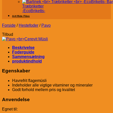
Bar
Træbriketter
-EcoBriketts-
A-H Ride Fibre
Forside
/
Hestefoder
/
Pavo
Tilbud
Beskrivelse
Foderguide
Sammensætning
produktindhold
Egenskaber
Havrefrit flagemüsli
Indeholder alle vigtige vitaminer og mineraler
Godt forhold mellem pris og kvalitet
Anvendelse
Egnet til: