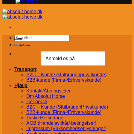
Søg
Hjem
efter:
Hestefoder
Transport
B2C – Kunde (slutbruger/privatkunde)
B2B-kunde (Firma-/Erhvervskunde)
Hjælp
Kontakt/Åbningstider
Om Absolut Horse
Her bor vi
B2C – Kunde (Slutbruger/Privatkunde)
B2B-kunde (Firma-/Erhvervskunde)
Tyske Helligdage
AGB (Handelsvilkår/-betingelser)
Impressum (Virksomhedsoplysninger)
Konkurrencebetingelser