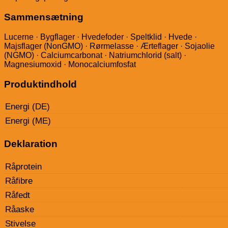
Sammensætning
Lucerne · Bygflager · Hvedefoder · Speltklid · Hvede ·
Majsflager (NonGMO) · Rørmelasse · Ærteflager · Sojaolie
(NGMO) · Calciumcarbonat · Natriumchlorid (salt) ·
Magnesiumoxid · Monocalciumfosfat
Produktindhold
Energi (DE)
Energi (ME)
Deklaration
Råprotein
Råfibre
Råfedt
Råaske
Stivelse