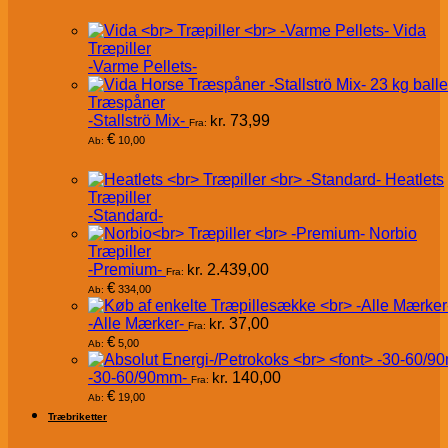
Vida
Træpiller
-Varme Pellets-
Træspåner
-Stallströ Mix-
kr.
73,99
Fra:
€
10,00
Ab:
Heatlets
Træpiller
-Standard-
Norbio
Træpiller
-Premium-
kr.
2.439,00
Fra:
€
334,00
Ab:
-Alle Mærker-
kr.
37,00
Fra:
€
5,00
Ab:
-30-60/90mm-
kr.
140,00
Fra:
€
19,00
Ab:
Træbriketter