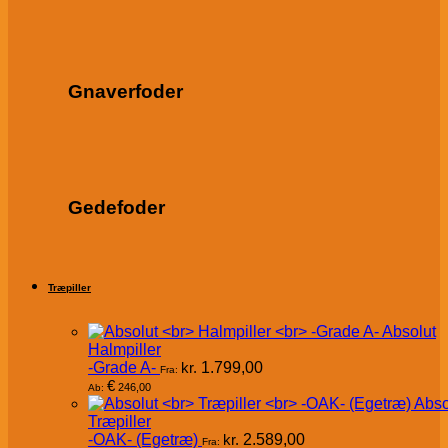
Gnaverfoder
Gedefoder
Træpiller
Absolut
Halmpiller
-Grade A-
kr.
1.799,00
Fra:
€
246,00
Ab:
Abso
Træpiller
-OAK- (Egetræ)
kr.
2.589,00
Fra: