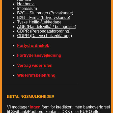
Her bor vi
Impressum
B2C – Slutbruger (Privatkunde)
B2B – Firma (Erhvervskunde)
Tyske Hellig-/Lukkedage
AGB (Handelsvilkår/-betingelser)
GDPR (Persondataforordring)
GDPR (Datenschutzerklärung)
Fortyd ordre/køb
Fortrydelsesvejledning
Vertrag widerrufen
Widerrufsbelehrung
BETALINGSMULIGHEDER
Vi modtager
ingen
form for kreditkort, men bankoverførsel
til Sydbank/Padborg, kontant i DKK eller EURO eller