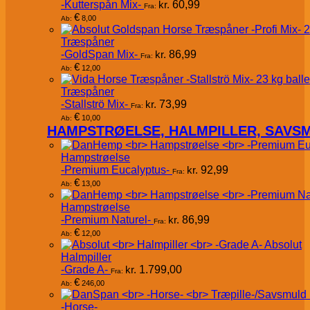
-Kutterspån Mix-
kr.
60,99
Fra:
€
8,00
Ab:
Træspåner
-GoldSpan Mix-
kr.
86,99
Fra:
€
12,00
Ab:
Træspåner
-Stallströ Mix-
kr.
73,99
Fra:
€
10,00
Ab:
HAMPSTRØELSE, HALMPILLER, SAVS
Hampstrøelse
-Premium Eucalyptus-
kr.
92,99
Fra:
€
13,00
Ab:
Hampstrøelse
-Premium Naturel-
kr.
86,99
Fra:
€
12,00
Ab:
Absolut
Halmpiller
-Grade A-
kr.
1.799,00
Fra:
€
246,00
Ab:
-Horse-