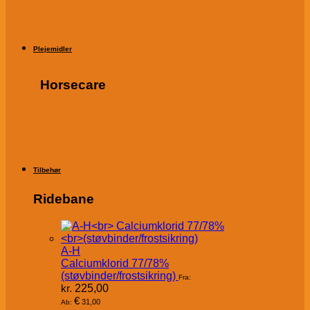
Plejemidler
Horsecare
Tilbehør
Ridebane
A-H
Calciumklorid 77/78%
(støvbinder/frostsikring)
Fra:
kr.
225,00
€
31,00
Ab: