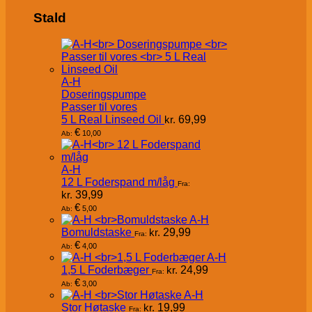
Stald
A-H
Doseringspumpe
Passer til vores
5 L Real Linseed Oil
kr.
69,99
€
10,00
Ab:
A-H
12 L Foderspand m/låg
Fra:
kr.
39,99
€
5,00
Ab:
A-H
Bomuldstaske
kr.
29,99
Fra:
€
4,00
Ab:
A-H
1,5 L Foderbæger
kr.
24,99
Fra:
€
3,00
Ab:
A-H
Stor Høtaske
kr.
19,99
Fra: