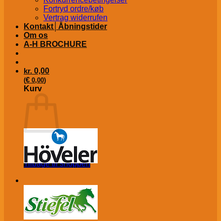
Fortryd ordre/køb
Vertrag widerrufen
Kontakt│Åbningstider
Om os
A-H BROCHURE
kr.
0,00
€
(
0,00
)
Kurv
Ingen varer i kurven.
Tilbage til shoppen