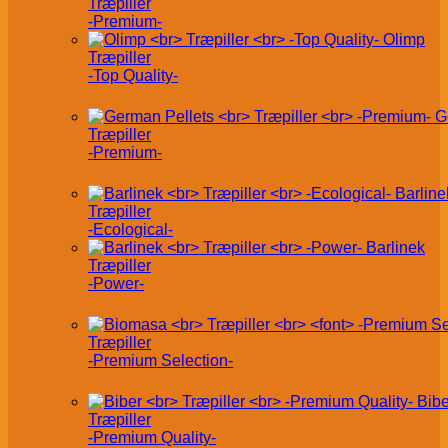
Træpiller
-Premium-
Olimp
Træpiller
-Top Quality-
G
Træpiller
-Premium-
Barline
Træpiller
-Ecological-
Barlinek
Træpiller
-Power-
Træpiller
-Premium Selection-
Bibe
Træpiller
-Premium Quality-