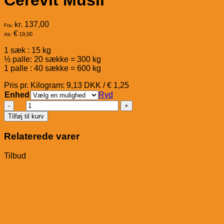
kr.
137,00
Fra:
€
19,00
Ab:
1 sæk : 15 kg
½ palle: 20 sække = 300 kg
1 palle : 40 sække = 600 kg
Pris pr. Kilogram: 9,13 DKK / € 1,25
Enhed
Ryd
Pavo
Cerevit
Tilføj til kurv
Müsli
antal
Relaterede varer
Tilbud