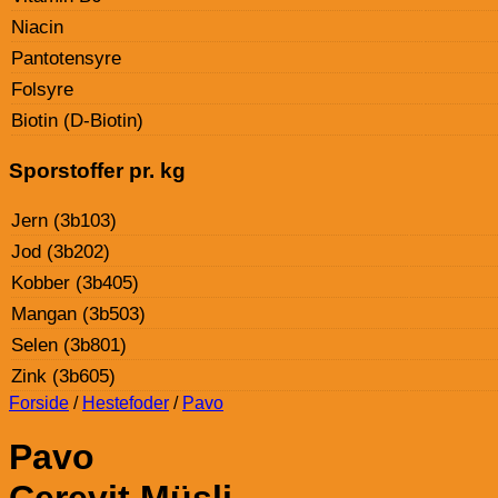
Niacin
Pantotensyre
Folsyre
Biotin (D-Biotin)
Sporstoffer pr. kg
Jern (3b103)
Jod (3b202)
Kobber (3b405)
Mangan (3b503)
Selen (3b801)
Zink (3b605)
Forside
/
Hestefoder
/
Pavo
Pavo
Cerevit Müsli