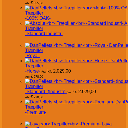
€
355,00
Ab:
Træpiller
-100% OAK-
A
Træpiller
-Standard Industri-
DanPelle
Træpiller
-Royal-
DanPelle
Træpiller
-Horse-
kr.
2.029,00
Fra:
€
278,00
Ab:
Træpiller
-Standard- (Industri)
kr.
2.029,00
Fra:
€
278,00
Ab:
DanPe
Træpiller
-Premium-
Lava