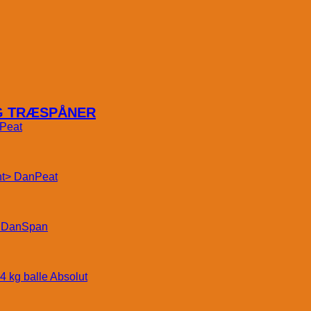
OG TRÆSPÅNER
Peat
DanPeat
DanSpan
Absolut