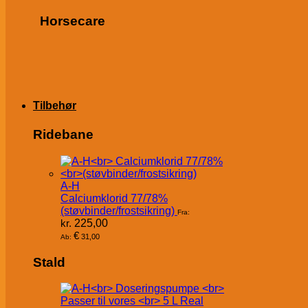
Horsecare
Tilbehør
Ridebane
A-H
Calciumklorid 77/78%
(støvbinder/frostsikring)
Fra:
kr.
225,00
€
31,00
Ab:
Stald