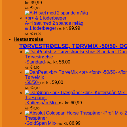
kr.
39,99
€
5,00
Ab:
A-H sæt med 2 spande m/låg
& 1 foderbæger
kr.
99,99
Fra:
€
14,00
Ab:
Hestestrøelse
TØRVESTRØELSE, TØRVMIX -50/50- 
Dan
Tørvestrøelse
-Standard-
kr.
56,00
Fra:
€
8,00
Ab:
TørveMix
-50/50-
kr.
59,00
Fra:
€
8,00
Ab:
Træspåner
-Kutterspån Mix-
kr.
60,99
Fra:
€
8,00
Ab:
Træspåner
-GoldSpan Mix-
kr.
86,99
Fra: