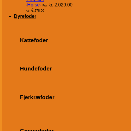
-Horse-
kr.
2.029,00
Fra:
€
278,00
Ab:
Dyrefoder
Kattefoder
Hundefoder
Fjerkræfoder
Gnaverfoder