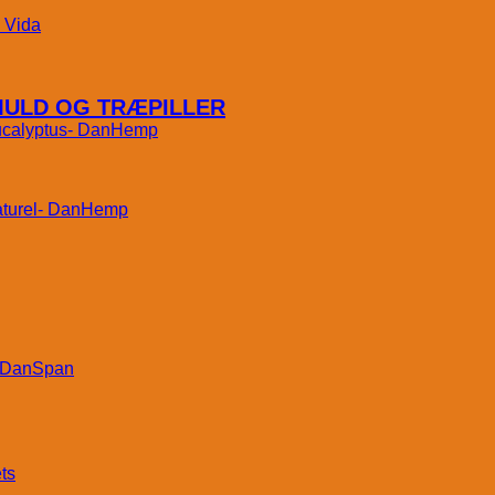
Vida
MULD OG TRÆPILLER
DanHemp
DanHemp
DanSpan
ts