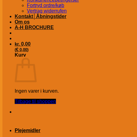
Fortryd ordre/køb
Vertrag widerrufen
Kontakt│Åbningstider
Om os
A-H BROCHURE
kr.
0,00
€
(
0,00
)
Kurv
Ingen varer i kurven.
Tilbage til shoppen
Plejemidler