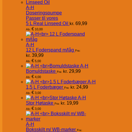
A-H
Doseringspumpe
Passer til vores
5 L Real Linseed Oil
kr.
69,99
€
10,00
Ab:
A-H
12 L Foderspand m/låg
Fra:
kr.
39,99
€
5,00
Ab:
A-H
Bomuldstaske
kr.
29,99
Fra:
€
4,00
Ab:
A-H
1,5 L Foderbæger
kr.
24,99
Fra:
€
3,00
Ab:
A-H
Stor Høtaske
kr.
19,99
Fra:
€
3,00
Ab:
A-H
Boksskilt m/ WB-marker
Fra: