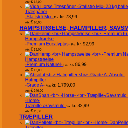
€
12,00
Ab:
Træspåner
-Stallströ Mix-
kr.
73,99
Fra:
€
10,00
Ab:
HAMPSTRØELSE, HALMPILLER, SAVS
Hampstrøelse
-Premium Eucalyptus-
kr.
92,99
Fra:
€
13,00
Ab:
Hampstrøelse
-Premium Naturel-
kr.
86,99
Fra:
€
12,00
Ab:
Absolut
Halmpiller
-Grade A-
kr.
1.799,00
Fra:
€
246,00
Ab:
-Horse-
Træpille-/Savsmuld
kr.
82,99
Fra:
€
11,00
Ab:
TRÆPILLER
DanPelle
Træpiller