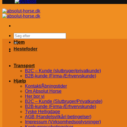
Søg
efter:
Hjem
Hestefoder
Transport
B2C – Kunde (slutbruger/privatkunde)
B2B-kunde (Firma-/Erhvervskunde)
Hjælp
Kontakt/Åbningstider
Om Absolut Horse
Her bor vi
B2C – Kunde (Slutbruger/Privatkunde)
B2B-kunde (Firma-/Erhvervskunde)
Tyske Helligdage
AGB (Handelsvilkår/-betingelser)
Impressum (Virksomhedsoplysninger)
Konkurrencebetingelser