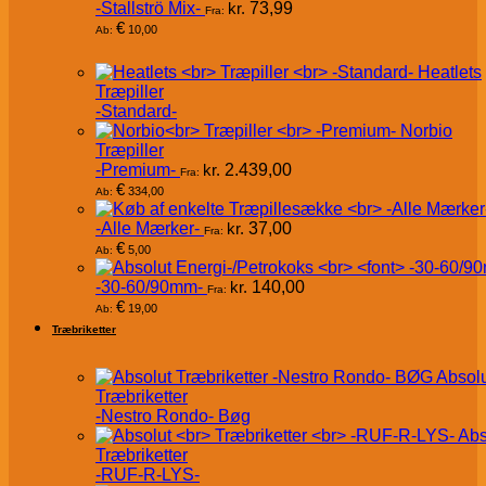
-Stallströ Mix-
kr.
73,99
Fra:
€
10,00
Ab:
Heatlets
Træpiller
-Standard-
Norbio
Træpiller
-Premium-
kr.
2.439,00
Fra:
€
334,00
Ab:
-Alle Mærker-
kr.
37,00
Fra:
€
5,00
Ab:
-30-60/90mm-
kr.
140,00
Fra:
€
19,00
Ab:
Træbriketter
Absol
Træbriketter
-Nestro Rondo- Bøg
Abs
Træbriketter
-RUF-R-LYS-