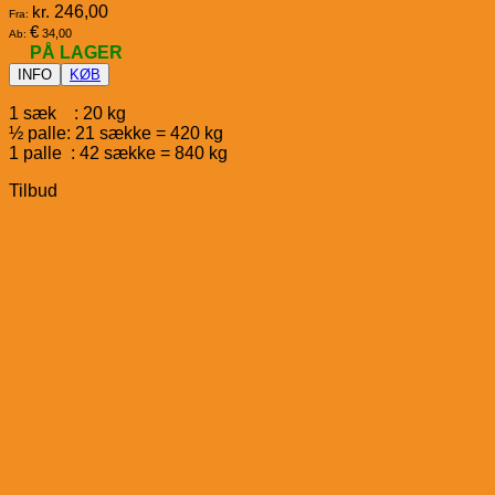
kr.
246,00
Fra:
€
34,00
Ab:
PÅ LAGER
INFO
KØB
1 sæk : 20 kg
½ palle: 21 sække = 420 kg
1 palle : 42 sække = 840 kg
Tilbud