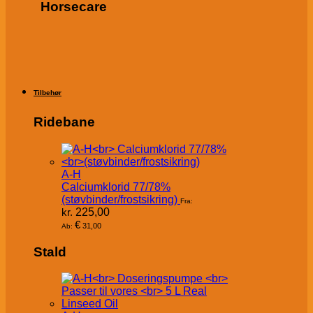
Horsecare
Tilbehør
Ridebane
A-H
Calciumklorid 77/78%
(støvbinder/frostsikring)
Fra:
kr.
225,00
€
31,00
Ab:
Stald