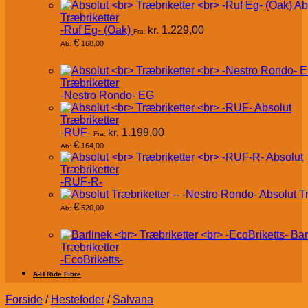
Ab
Træbriketter
-Ruf Eg- (Oak)
kr.
1.229,00
Fra:
€
168,00
Ab:
Træbriketter
-Nestro Rondo- EG
Absolut
Træbriketter
-RUF-
kr.
1.199,00
Fra:
€
164,00
Ab:
Absolut
Træbriketter
-RUF-R-
Absolut T
€
520,00
Ab:
Bar
Træbriketter
-EcoBriketts-
A-H Ride Fibre
Forside
/
Hestefoder
/
Salvana