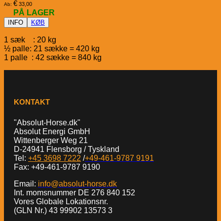
€
33,00
Ab:
PÅ LAGER
INFO
KØB
1 sæk : 20 kg
½ palle: 21 sække = 420 kg
1 palle : 42 sække = 840 kg
KONTAKT
"Absolut-Horse.dk"
Absolut Energi GmbH
Wittenberger Weg 21
D-24941 Flensborg / Tyskland
Tel:
+45 3698 7222
/
+49-461-9787 9191
Fax: +49-461-9787 9190
Email:
info@absolut-horse.dk
Int. momsnummer DE 276 840 152
Vores Globale Lokationsnr.
(GLN Nr.) 43 99902 13573 3