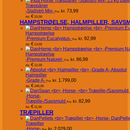
Træspåner
-Stallströ Mix-
kr.
73,99
Fra:
€
10,00
Ab:
HAMPSTRØELSE, HALMPILLER, SAVS
Hampstrøelse
-Premium Eucalyptus-
kr.
92,99
Fra:
€
13,00
Ab:
Hampstrøelse
-Premium Naturel-
kr.
86,99
Fra:
€
12,00
Ab:
Absolut
Halmpiller
-Grade A-
kr.
1.799,00
Fra:
€
246,00
Ab:
-Horse-
Træpille-/Savsmuld
kr.
82,99
Fra:
€
11,00
Ab:
TRÆPILLER
DanPelle
Træpiller
-Horse-
kr.
2.029,00
Fra: