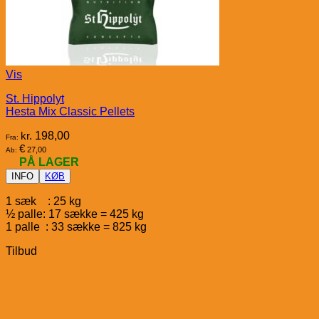
Vis
St. Hippolyt
Hesta Mix Classic Pellets
kr.
198,00
Fra:
€
27,00
Ab:
PÅ LAGER
INFO
KØB
1 sæk : 25 kg
½ palle: 17 sække = 425 kg
1 palle : 33 sække = 825 kg
Tilbud