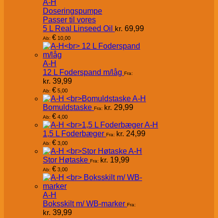
A-H
Doseringspumpe
Passer til vores
5 L Real Linseed Oil
kr.
69,99
€
10,00
Ab:
A-H
12 L Foderspand m/låg
Fra:
kr.
39,99
€
5,00
Ab:
A-H
Bomuldstaske
kr.
29,99
Fra:
€
4,00
Ab:
A-H
1,5 L Foderbæger
kr.
24,99
Fra:
€
3,00
Ab:
A-H
Stor Høtaske
kr.
19,99
Fra:
€
3,00
Ab:
A-H
Boksskilt m/ WB-marker
Fra:
kr.
39,99