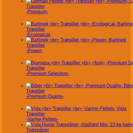
G
Træpiller
-Premium-
Barline
Træpiller
-Ecological-
Barlinek
Træpiller
-Power-
Træpiller
-Premium Selection-
Bibe
Træpiller
-Premium Quality-
Vida
Træpiller
-Varme Pellets-
Træspåner