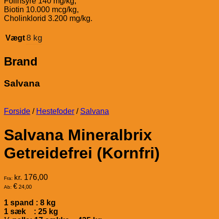
Folinsyre 140 mg/kg,
Biotin 10.000 mcg/kg,
Cholinklorid 3.200 mg/kg.
8 kg
Vægt
Brand
Salvana
Forside
/
Hestefoder
/
Salvana
Salvana Mineralbrix
Getreidefrei (Kornfri)
kr.
176,00
Fra:
€
24,00
Ab:
1 spand : 8 kg
1 sæk : 25 kg