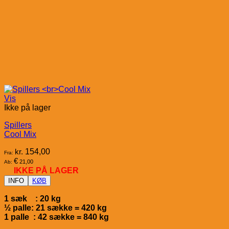
Vis
Ikke på lager
Spillers
Cool Mix
kr.
154,00
Fra:
€
21,00
Ab:
IKKE PÅ LAGER
INFO
KØB
1 sæk : 20 kg
½ palle: 21 sække = 420 kg
1 palle : 42 sække = 840 kg