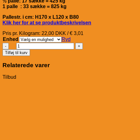
½ palle: 17 sække = 425 kg
1 palle : 33 sække = 825 kg
Pallestr. i cm: H170 x L120 x B80
Klik her for at se produktbeskrivelsen
Pris pr. Kilogram: 22,00 DKK / € 3,01
Enhed
Ryd
Salvana
Mineralbrix
Tilføj til kurv
Getreidefrei
(Kornfri)
Relaterede varer
antal
Tilbud