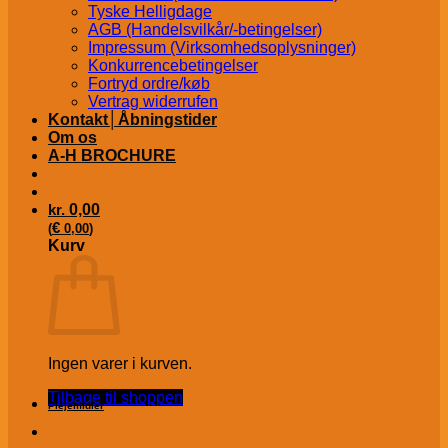
Tyske Helligdage
AGB (Handelsvilkår/-betingelser)
Impressum (Virksomhedsoplysninger)
Konkurrencebetingelser
Fortryd ordre/køb
Vertrag widerrufen
Kontakt│Åbningstider
Om os
A-H BROCHURE
kr.
0,00
€
(
0,00
)
Kurv
Ingen varer i kurven.
Tilbage til shoppen
Plejemidler