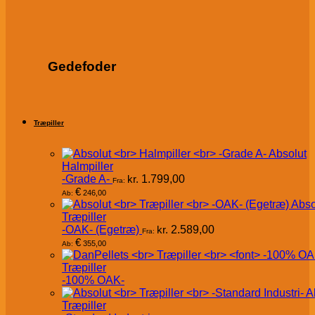
Gedefoder
Træpiller
Absolut
Halmpiller
-Grade A-
kr.
1.799,00
Fra:
€
246,00
Ab:
Abso
Træpiller
-OAK- (Egetræ)
kr.
2.589,00
Fra:
€
355,00
Ab:
Træpiller
-100% OAK-
A
Træpiller