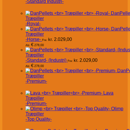
-Standard Industri-
DanPelle
Træpiller
-Royal-
DanPelle
Træpiller
-Horse-
kr.
2.029,00
Fra:
€
278,00
Ab:
Træpiller
-Standard- (Industri)
kr.
2.029,00
Fra:
€
278,00
Ab:
DanPe
Træpiller
-Premium-
Lava
Træpiller
-Premium-
Olimp
Træpiller
-Top Quality-