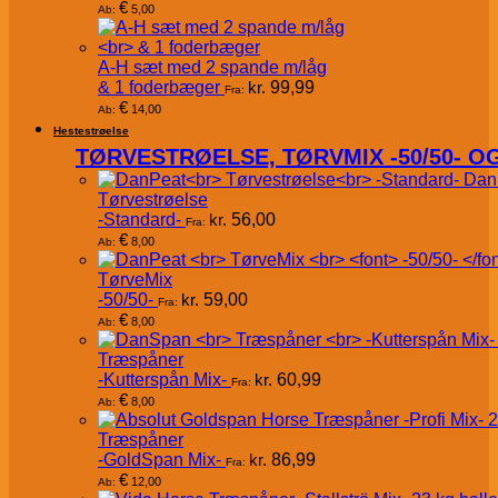
€
5,00
Ab:
A-H sæt med 2 spande m/låg
& 1 foderbæger
kr.
99,99
Fra:
€
14,00
Ab:
Hestestrøelse
TØRVESTRØELSE, TØRVMIX -50/50- 
Dan
Tørvestrøelse
-Standard-
kr.
56,00
Fra:
€
8,00
Ab:
TørveMix
-50/50-
kr.
59,00
Fra:
€
8,00
Ab:
Træspåner
-Kutterspån Mix-
kr.
60,99
Fra:
€
8,00
Ab:
Træspåner
-GoldSpan Mix-
kr.
86,99
Fra:
€
12,00
Ab: