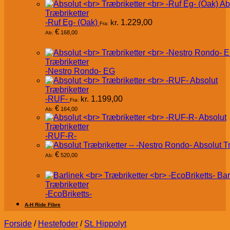
Ab
Træbriketter
-Ruf Eg- (Oak)
kr.
1.229,00
Fra:
€
168,00
Ab:
Træbriketter
-Nestro Rondo- EG
Absolut
Træbriketter
-RUF-
kr.
1.199,00
Fra:
€
164,00
Ab:
Absolut
Træbriketter
-RUF-R-
Absolut T
€
520,00
Ab:
Bar
Træbriketter
-EcoBriketts-
A-H Ride Fibre
Forside
/
Hestefoder
/
St. Hippolyt