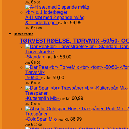
€
5,00
Ab:
A-H sæt med 2 spande m/låg
& 1 foderbæger
kr.
99,99
Fra:
€
14,00
Ab:
Hestestrøelse
TØRVESTRØELSE, TØRVMIX -50/50- 
Dan
Tørvestrøelse
-Standard-
kr.
56,00
Fra:
€
8,00
Ab:
TørveMix
-50/50-
kr.
59,00
Fra:
€
8,00
Ab:
Træspåner
-Kutterspån Mix-
kr.
60,99
Fra:
€
8,00
Ab:
Træspåner
-GoldSpan Mix-
kr.
86,99
Fra:
€
12,00
Ab: