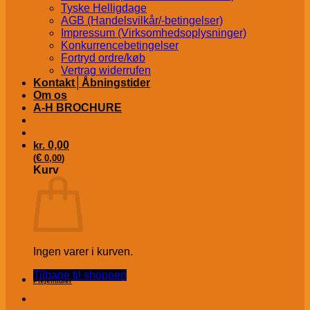
Tyske Helligdage
AGB (Handelsvilkår/-betingelser)
Impressum (Virksomhedsoplysninger)
Konkurrencebetingelser
Fortryd ordre/køb
Vertrag widerrufen
Kontakt│Åbningstider
Om os
A-H BROCHURE
kr.
0,00
€
(
0,00
)
Kurv
Ingen varer i kurven.
Tilbage til shoppen
Plejemidler