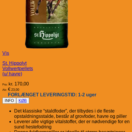
Vis
St. Hippolyt
Vollwertpellets
(u/ havre)
kr.
170,00
Fra:
€
23,00
Ab:
FORLÆNGET LEVERINGSTID: 1-2 uger
INFO
KØB
Det klassiske “staldfoder”, der tilbydes i de fleste
opstaldningsstalde, består af grovfoder, havre og piller
Leverer alle vigtige vitalstoffer, der er nødvendige for en
sund hestefodring