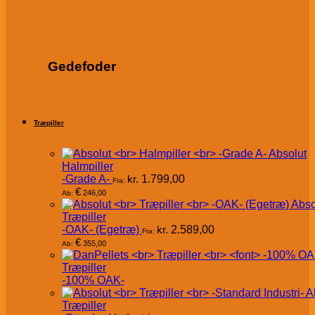
Gedefoder
Træpiller
Absolut
Halmpiller
-Grade A-
kr.
1.799,00
Fra:
€
246,00
Ab:
Abso
Træpiller
-OAK- (Egetræ)
kr.
2.589,00
Fra:
€
355,00
Ab:
Træpiller
-100% OAK-
A
Træpiller