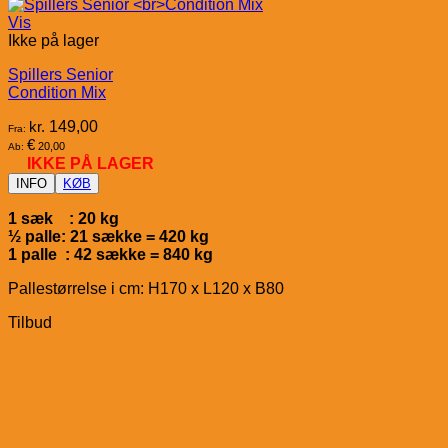
Vis
Ikke på lager
Spillers Senior
Condition Mix
kr.
149,00
Fra:
€
20,00
Ab:
IKKE PÅ LAGER
INFO
KØB
1 sæk : 20 kg
½ palle: 21 sække = 420 kg
1 palle : 42 sække = 840 kg
Pallestørrelse i cm: H170 x L120 x B80
Tilbud