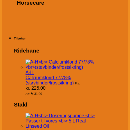
Horsecare
Tilbehør
Ridebane
A-H
Calciumklorid 77/78%
(støvbinder/frostsikring)
Fra:
kr.
225,00
€
31,00
Ab:
Stald