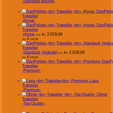
-Standard Industri-
DanPelle
Træpiller
-Royal-
DanPelle
Træpiller
-Horse-
kr.
2.029,00
Fra:
€
278,00
Ab:
Træpiller
-Standard- (Industri)
kr.
2.029,00
Fra:
€
278,00
Ab:
DanPe
Træpiller
-Premium-
Lava
Træpiller
-Premium-
Olimp
Træpiller
-Top Quality-