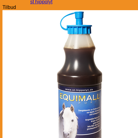
st hippolyt
Tilbud