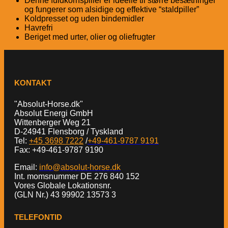
Denne fuldkornspiller er ideelle til større besætninger
og fungerer som alsidige og effektive “staldpiller”
Koldpresset og uden bindemidler
Havrefri
Beriget med urter, olier og oliefrugter
KONTAKT
"Absolut-Horse.dk"
Absolut Energi GmbH
Wittenberger Weg 21
D-24941 Flensborg / Tyskland
Tel:
+45 3698 7222
/
+49-461-9787 9191
Fax: +49-461-9787 9190
Email:
info@absolut-horse.dk
Int. momsnummer DE 276 840 152
Vores Globale Lokationsnr.
(GLN Nr.) 43 99902 13573 3
TELEFONTID