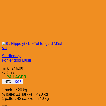
Vis
St. Hippolyt
Fohlengold Müsli
kr.
246,00
Fra:
€
34,00
Ab:
PÅ LAGER
INFO
KØB
1 sæk : 20 kg
½ palle: 21 sække = 420 kg
1 palle : 42 sække = 840 kg