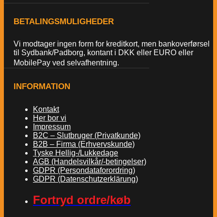
BETALINGSMULIGHEDER
Vi modtager ingen form for kreditkort, men bankoverførsel
til Sydbank/Padborg, kontant i DKK eller EURO eller
MobilePay ved selvafhentning.
INFORMATION
Kontakt
Her bor vi
Impressum
B2C – Slutbruger (Privatkunde)
B2B – Firma (Erhvervskunde)
Tyske Hellig-/Lukkedage
AGB (Handelsvilkår/-betingelser)
GDPR (Persondataforordring)
GDPR (Datenschutzerklärung)
Fortryd ordre/køb