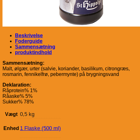
Beskrivelse
Foderguide
Sammensætning
produktindhold
Sammensætning:
Malt, ølgær, urter (salvie, koriander, basilikum, citrongræs,
rosmarin, fennikelfrø, pebermynte) på brygningsvand
Deklaration:
Råprotein% 1%
Råaske% 5%
Sukker% 78%
0,5 kg
Vægt
1 Flaske (500 ml)
Enhed