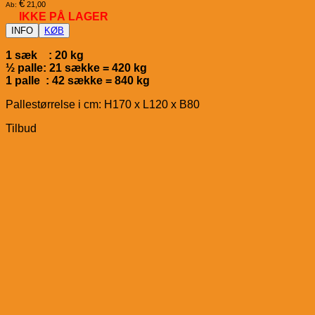
€
21,00
Ab:
IKKE PÅ LAGER
INFO
KØB
1 sæk : 20 kg
½ palle: 21 sække = 420 kg
1 palle : 42 sække = 840 kg
Pallestørrelse i cm: H170 x L120 x B80
Tilbud