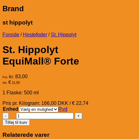
Brand
st hippolyt
Forside
/
Hestefoder
/
St. Hippolyt
St. Hippolyt
EquiMall® Forte
kr.
83,00
Fra:
€
11,00
Ab:
1 Flaske: 500 ml
Pris pr. Kilogram: 166,00 DKK / € 22,74
Enhed
Ryd
St.
Hippolyt
Tilføj til kurv
EquiMall®
Forte
Relaterede varer
antal