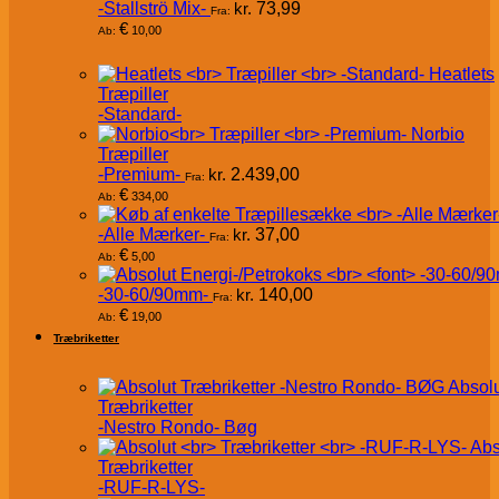
-Stallströ Mix-
kr.
73,99
Fra:
€
10,00
Ab:
Heatlets
Træpiller
-Standard-
Norbio
Træpiller
-Premium-
kr.
2.439,00
Fra:
€
334,00
Ab:
-Alle Mærker-
kr.
37,00
Fra:
€
5,00
Ab:
-30-60/90mm-
kr.
140,00
Fra:
€
19,00
Ab:
Træbriketter
Absol
Træbriketter
-Nestro Rondo- Bøg
Abs
Træbriketter
-RUF-R-LYS-