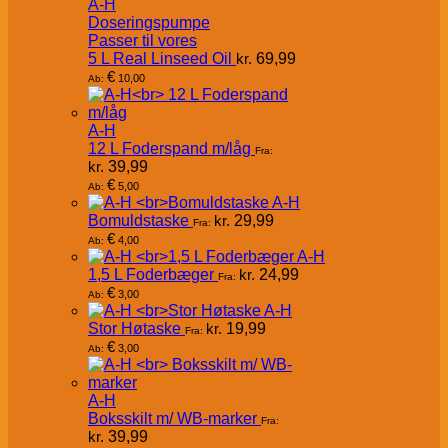
A-H
Doseringspumpe
Passer til vores
5 L Real Linseed Oil
kr.
69,99
€
10,00
Ab:
A-H
12 L Foderspand m/låg
Fra:
kr.
39,99
€
5,00
Ab:
A-H
Bomuldstaske
kr.
29,99
Fra:
€
4,00
Ab:
A-H
1,5 L Foderbæger
kr.
24,99
Fra:
€
3,00
Ab:
A-H
Stor Høtaske
kr.
19,99
Fra:
€
3,00
Ab:
A-H
Boksskilt m/ WB-marker
Fra:
kr.
39,99