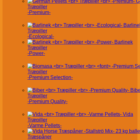
G
Træpiller
-Premium-
Barline
Træpiller
-Ecological-
Barlinek
Træpiller
-Power-
Træpiller
-Premium Selection-
Bibe
Træpiller
-Premium Quality-
Vida
Træpiller
-Varme Pellets-
Træspåner