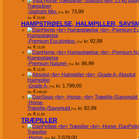
Træspåner
-Stallströ Mix-
kr.
73,99
Fra:
€
10,00
Ab:
HAMPSTRØELSE, HALMPILLER, SAVS
Hampstrøelse
-Premium Eucalyptus-
kr.
92,99
Fra:
€
13,00
Ab:
Hampstrøelse
-Premium Naturel-
kr.
86,99
Fra:
€
12,00
Ab:
Absolut
Halmpiller
-Grade A-
kr.
1.799,00
Fra:
€
246,00
Ab:
-Horse-
Træpille-/Savsmuld
kr.
82,99
Fra:
€
11,00
Ab:
TRÆPILLER
DanPelle
Træpiller
-Horse-
kr.
2.029,00
Fra: