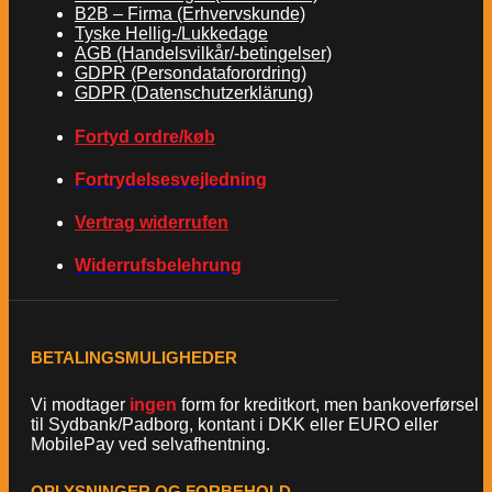
B2B – Firma (Erhvervskunde)
Tyske Hellig-/Lukkedage
AGB (Handelsvilkår/-betingelser)
GDPR (Persondataforordring)
GDPR (Datenschutzerklärung)
Fortyd ordre/køb
Fortrydelsesvejledning
Vertrag widerrufen
Widerrufsbelehrung
BETALINGSMULIGHEDER
Vi modtager
ingen
form for kreditkort, men bankoverførsel
til Sydbank/Padborg, kontant i DKK eller EURO eller
MobilePay ved selvafhentning.
OPLYSNINGER OG FORBEHOLD