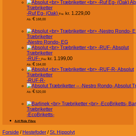
Ab
Træbriketter
-Ruf Eg- (Oak)
kr.
1.229,00
Fra:
€
168,00
Ab:
Træbriketter
-Nestro Rondo- EG
Absolut
Træbriketter
-RUF-
kr.
1.199,00
Fra:
€
164,00
Ab:
Absolut
Træbriketter
-RUF-R-
Absolut T
€
520,00
Ab:
Bar
Træbriketter
-EcoBriketts-
A-H Ride Fibre
Forside
/
Hestefoder
/
St. Hippolyt