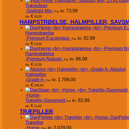
Træspåner
-Stallströ Mix-
kr.
73,99
Fra:
€
10,00
Ab:
HAMPSTRØELSE, HALMPILLER, SAVS
Hampstrøelse
-Premium Eucalyptus-
kr.
92,99
Fra:
€
13,00
Ab:
Hampstrøelse
-Premium Naturel-
kr.
86,99
Fra:
€
12,00
Ab:
Absolut
Halmpiller
-Grade A-
kr.
1.799,00
Fra:
€
246,00
Ab:
-Horse-
Træpille-/Savsmuld
kr.
82,99
Fra:
€
11,00
Ab:
TRÆPILLER
DanPelle
Træpiller
-Horse-
kr.
2.029,00
Fra: