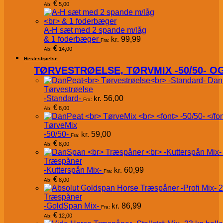
€
5,00
Ab:
A-H sæt med 2 spande m/låg
& 1 foderbæger
kr.
99,99
Fra:
€
14,00
Ab:
Hestestrøelse
TØRVESTRØELSE, TØRVMIX -50/50- 
Dan
Tørvestrøelse
-Standard-
kr.
56,00
Fra:
€
8,00
Ab:
TørveMix
-50/50-
kr.
59,00
Fra:
€
8,00
Ab:
Træspåner
-Kutterspån Mix-
kr.
60,99
Fra:
€
8,00
Ab:
Træspåner
-GoldSpan Mix-
kr.
86,99
Fra:
€
12,00
Ab: