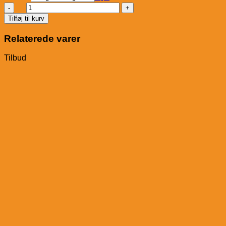
St.
Hippolyt
Tilføj til kurv
Equilizer
antal
Relaterede varer
Tilbud