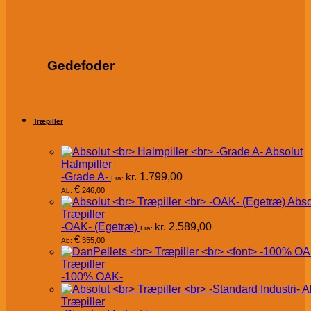
Gedefoder
Træpiller
Absolut
Halmpiller
-Grade A-
kr.
1.799,00
Fra:
€
246,00
Ab:
Abso
Træpiller
-OAK- (Egetræ)
kr.
2.589,00
Fra:
€
355,00
Ab:
Træpiller
-100% OAK-
A
Træpiller