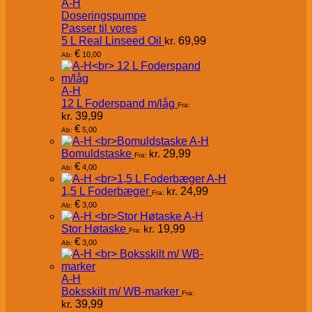
A-H
Doseringspumpe
Passer til vores
5 L Real Linseed Oil
kr.
69,99
€
10,00
Ab:
A-H
12 L Foderspand m/låg
Fra:
kr.
39,99
€
5,00
Ab:
A-H
Bomuldstaske
kr.
29,99
Fra:
€
4,00
Ab:
A-H
1,5 L Foderbæger
kr.
24,99
Fra:
€
3,00
Ab:
A-H
Stor Høtaske
kr.
19,99
Fra:
€
3,00
Ab:
A-H
Boksskilt m/ WB-marker
Fra:
kr.
39,99