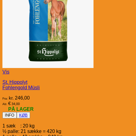
Vis
St. Hippolyt
Fohlengold Müsli
kr.
246,00
Fra:
€
34,00
Ab:
PÅ LAGER
INFO
KØB
1 sæk : 20 kg
½ palle: 21 sække = 420 kg