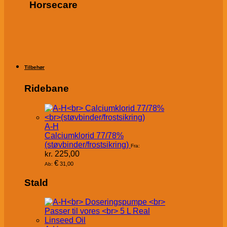
Horsecare
Tilbehør
Ridebane
A-H
Calciumklorid 77/78%
(støvbinder/frostsikring)
Fra:
kr.
225,00
€
31,00
Ab:
Stald