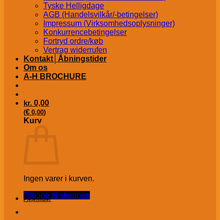
Tyske Helligdage
AGB (Handelsvilkår/-betingelser)
Impressum (Virksomhedsoplysninger)
Konkurrencebetingelser
Fortryd ordre/køb
Vertrag widerrufen
Kontakt│Åbningstider
Om os
A-H BROCHURE
kr.
0,00
€
(
0,00
)
Kurv
Ingen varer i kurven.
Tilbage til shoppen
Plejemidler