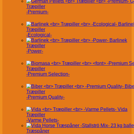
G
Træpiller
-Premium-
Barline
Træpiller
-Ecological-
Barlinek
Træpiller
-Power-
Træpiller
-Premium Selection-
Bibe
Træpiller
-Premium Quality-
Vida
Træpiller
-Varme Pellets-
Træspåner