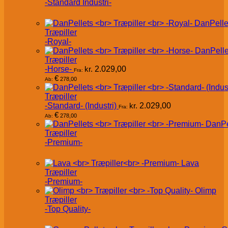
-Standard Industri-
DanPelle
Træpiller
-Royal-
DanPelle
Træpiller
-Horse-
kr.
2.029,00
Fra:
€
278,00
Ab:
Træpiller
-Standard- (Industri)
kr.
2.029,00
Fra:
€
278,00
Ab:
DanPe
Træpiller
-Premium-
Lava
Træpiller
-Premium-
Olimp
Træpiller
-Top Quality-