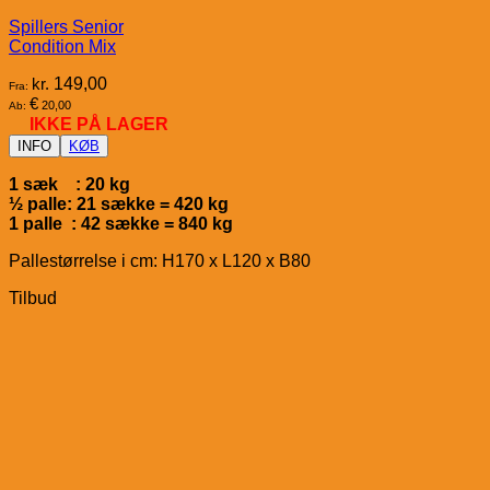
Spillers Senior
Condition Mix
kr.
149,00
Fra:
€
20,00
Ab:
IKKE PÅ LAGER
INFO
KØB
1 sæk : 20 kg
½ palle: 21 sække = 420 kg
1 palle : 42 sække = 840 kg
Pallestørrelse i cm: H170 x L120 x B80
Tilbud