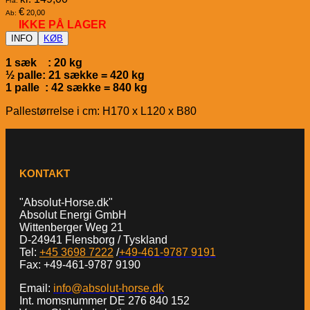
Fra:
€
20,00
Ab:
IKKE PÅ LAGER
INFO
KØB
1 sæk : 20 kg
½ palle: 21 sække = 420 kg
1 palle : 42 sække = 840 kg
Pallestørrelse i cm: H170 x L120 x B80
KONTAKT
"Absolut-Horse.dk"
Absolut Energi GmbH
Wittenberger Weg 21
D-24941 Flensborg / Tyskland
Tel:
+45 3698 7222
/
+49-461-9787 9191
Fax: +49-461-9787 9190
Email:
info@absolut-horse.dk
Int. momsnummer DE 276 840 152