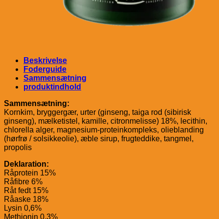
Beskrivelse
Foderguide
Sammensætning
produktindhold
Sammensætning:
Kornkim, bryggergær, urter (ginseng, taiga rod (sibirisk
ginseng), mælketistel, kamille, citronmelisse) 18%, lecithin,
chlorella alger, magnesium-proteinkompleks, olieblanding
(hørfrø / solsikkeolie), æble sirup, frugteddike, tangmel,
propolis
Deklaration:
Råprotein 15%
Råfibre 6%
Råt fedt 15%
Råaske 18%
Lysin 0,6%
Methionin 0,3%