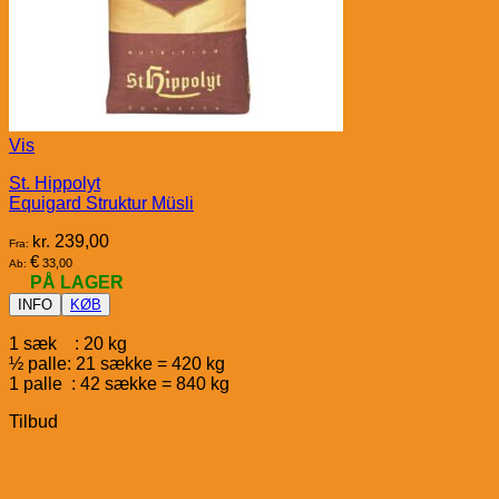
Vis
St. Hippolyt
Equigard Struktur Müsli
kr.
239,00
Fra:
€
33,00
Ab:
PÅ LAGER
INFO
KØB
1 sæk : 20 kg
½ palle: 21 sække = 420 kg
1 palle : 42 sække = 840 kg
Tilbud