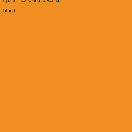
1 palle : 42 sække = 840 kg
Tilbud