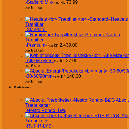
-Stallströ Mix-
kr.
73,99
Fra:
€
10,00
Ab:
Heatlets
Træpiller
-Standard-
Norbio
Træpiller
-Premium-
kr.
2.439,00
Fra:
€
334,00
Ab:
-Alle Mærker-
kr.
37,00
Fra:
€
5,00
Ab:
-30-60/90mm-
kr.
140,00
Fra:
€
19,00
Ab:
Træbriketter
Absol
Træbriketter
-Nestro Rondo- Bøg
Abs
Træbriketter
-RUF-R-LYS-