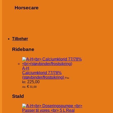
Horsecare
Tilbehør
Ridebane
A-H
Calciumklorid 77/78%
(støvbinder/frostsikring)
Fra:
kr.
225,00
€
31,00
Ab:
Stald