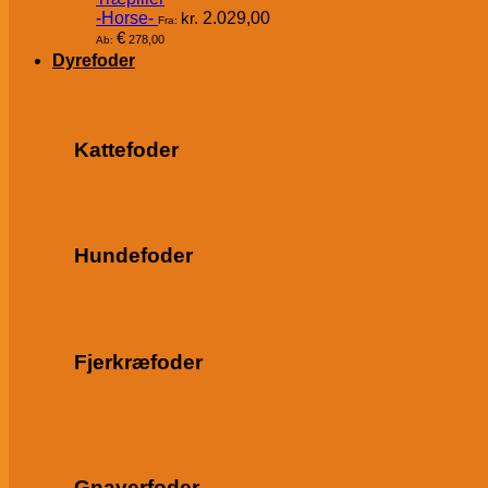
-Horse-
kr.
2.029,00
Fra:
€
278,00
Ab:
Dyrefoder
Kattefoder
Hundefoder
Fjerkræfoder
Gnaverfoder