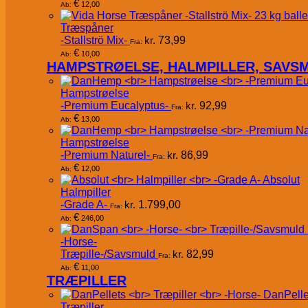
€
12,00
Ab:
Træspåner
-Stallströ Mix-
kr.
73,99
Fra:
€
10,00
Ab:
HAMPSTRØELSE, HALMPILLER, SAVS
Hampstrøelse
-Premium Eucalyptus-
kr.
92,99
Fra:
€
13,00
Ab:
Hampstrøelse
-Premium Naturel-
kr.
86,99
Fra:
€
12,00
Ab:
Absolut
Halmpiller
-Grade A-
kr.
1.799,00
Fra:
€
246,00
Ab:
-Horse-
Træpille-/Savsmuld
kr.
82,99
Fra:
€
11,00
Ab:
TRÆPILLER
DanPelle
Træpiller