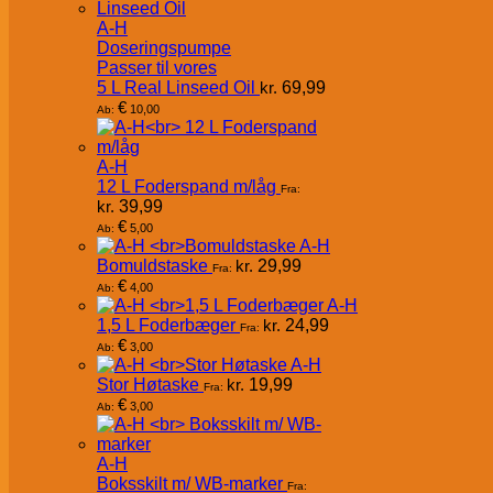
A-H
Doseringspumpe
Passer til vores
5 L Real Linseed Oil
kr.
69,99
€
10,00
Ab:
A-H
12 L Foderspand m/låg
Fra:
kr.
39,99
€
5,00
Ab:
A-H
Bomuldstaske
kr.
29,99
Fra:
€
4,00
Ab:
A-H
1,5 L Foderbæger
kr.
24,99
Fra:
€
3,00
Ab:
A-H
Stor Høtaske
kr.
19,99
Fra:
€
3,00
Ab:
A-H
Boksskilt m/ WB-marker
Fra: