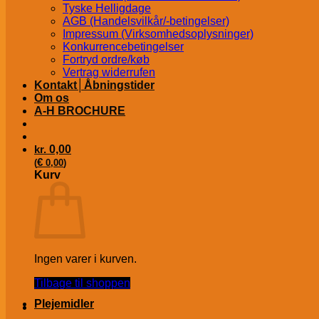
Tyske Helligdage
AGB (Handelsvilkår/-betingelser)
Impressum (Virksomhedsoplysninger)
Konkurrencebetingelser
Fortryd ordre/køb
Vertrag widerrufen
Kontakt│Åbningstider
Om os
A-H BROCHURE
kr.
0,00
€
(
0,00
)
Kurv
Ingen varer i kurven.
Tilbage til shoppen
Plejemidler