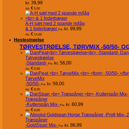
kr.
39,99
€
5,00
Ab:
A-H sæt med 2 spande m/låg
& 1 foderbæger
kr.
99,99
Fra:
€
14,00
Ab:
Hestestrøelse
TØRVESTRØELSE, TØRVMIX -50/50- 
Dan
Tørvestrøelse
-Standard-
kr.
56,00
Fra:
€
8,00
Ab:
TørveMix
-50/50-
kr.
59,00
Fra:
€
8,00
Ab:
Træspåner
-Kutterspån Mix-
kr.
60,99
Fra:
€
8,00
Ab:
Træspåner
-GoldSpan Mix-
kr.
86,99
Fra: