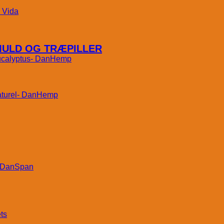
Vida
MULD OG TRÆPILLER
DanHemp
DanHemp
DanSpan
ts