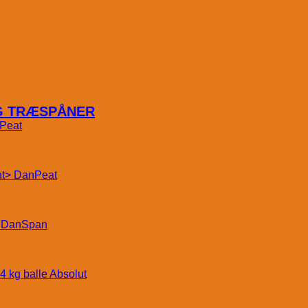
OG TRÆSPÅNER
Peat
DanPeat
DanSpan
Absolut