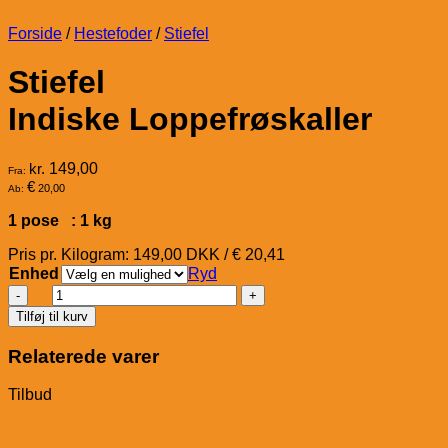
Forside
/
Hestefoder
/
Stiefel
Stiefel
Indiske Loppefrøskaller
kr.
149,00
Fra:
€
20,00
Ab:
1 pose : 1 kg
Pris pr. Kilogram: 149,00 DKK / € 20,41
Enhed
Ryd
Stiefel
Indiske
Tilføj til kurv
Loppefrøskaller
antal
Relaterede varer
Tilbud