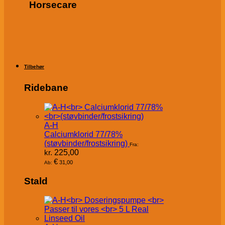
Horsecare
Tilbehør
Ridebane
A-H
Calciumklorid 77/78%
(støvbinder/frostsikring)
Fra:
kr.
225,00
€
31,00
Ab:
Stald