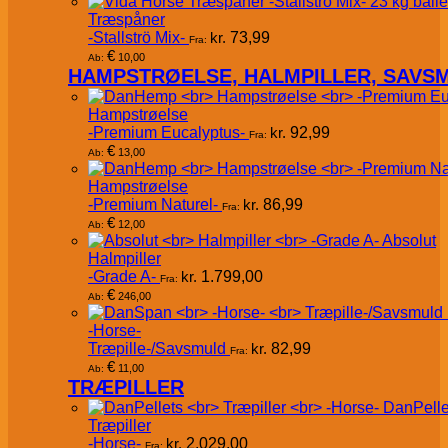
Træspåner
-Stallströ Mix-
kr.
73,99
Fra:
€
10,00
Ab:
HAMPSTRØELSE, HALMPILLER, SAVS
Hampstrøelse
-Premium Eucalyptus-
kr.
92,99
Fra:
€
13,00
Ab:
Hampstrøelse
-Premium Naturel-
kr.
86,99
Fra:
€
12,00
Ab:
Absolut
Halmpiller
-Grade A-
kr.
1.799,00
Fra:
€
246,00
Ab:
-Horse-
Træpille-/Savsmuld
kr.
82,99
Fra:
€
11,00
Ab:
TRÆPILLER
DanPelle
Træpiller
-Horse-
kr.
2.029,00
Fra: