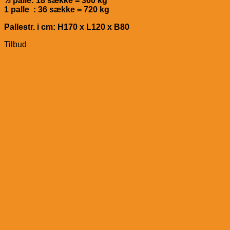
½ palle: 18 sække = 360 kg
1 palle : 36 sække = 720 kg
Pallestr. i cm: H170 x L120 x B80
Tilbud