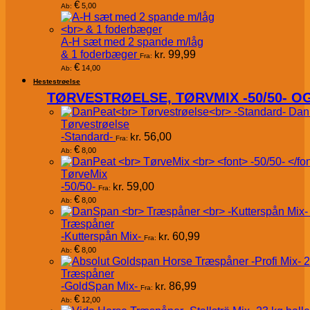
€
5,00
Ab:
A-H sæt med 2 spande m/låg
& 1 foderbæger
kr.
99,99
Fra:
€
14,00
Ab:
Hestestrøelse
TØRVESTRØELSE, TØRVMIX -50/50- 
Dan
Tørvestrøelse
-Standard-
kr.
56,00
Fra:
€
8,00
Ab:
TørveMix
-50/50-
kr.
59,00
Fra:
€
8,00
Ab:
Træspåner
-Kutterspån Mix-
kr.
60,99
Fra:
€
8,00
Ab:
Træspåner
-GoldSpan Mix-
kr.
86,99
Fra:
€
12,00
Ab: