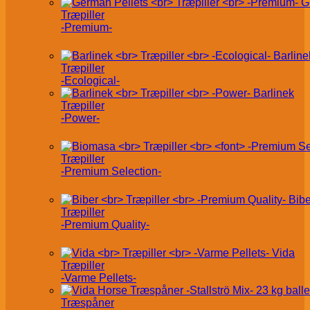
G
Træpiller
-Premium-
Barline
Træpiller
-Ecological-
Barlinek
Træpiller
-Power-
Træpiller
-Premium Selection-
Bibe
Træpiller
-Premium Quality-
Vida
Træpiller
-Varme Pellets-
Træspåner