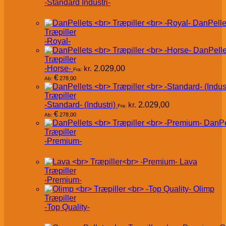
-Standard Industri-
DanPelle
Træpiller
-Royal-
DanPelle
Træpiller
-Horse-
kr.
2.029,00
Fra:
€
278,00
Ab:
Træpiller
-Standard- (Industri)
kr.
2.029,00
Fra:
€
278,00
Ab:
DanPe
Træpiller
-Premium-
Lava
Træpiller
-Premium-
Olimp
Træpiller
-Top Quality-