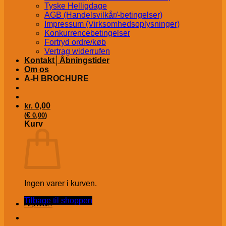
Tyske Helligdage
AGB (Handelsvilkår/-betingelser)
Impressum (Virksomhedsoplysninger)
Konkurrencebetingelser
Fortryd ordre/køb
Vertrag widerrufen
Kontakt│Åbningstider
Om os
A-H BROCHURE
kr.
0,00
€
(
0,00
)
Kurv
Ingen varer i kurven.
Tilbage til shoppen
Plejemidler