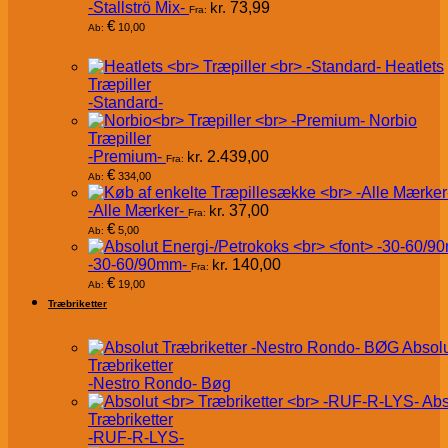
-Stallströ Mix-
kr.
73,99
Fra:
€
10,00
Ab:
Heatlets
Træpiller
-Standard-
Norbio
Træpiller
-Premium-
kr.
2.439,00
Fra:
€
334,00
Ab:
-Alle Mærker-
kr.
37,00
Fra:
€
5,00
Ab:
-30-60/90mm-
kr.
140,00
Fra:
€
19,00
Ab:
Træbriketter
Absol
Træbriketter
-Nestro Rondo- Bøg
Abs
Træbriketter
-RUF-R-LYS-