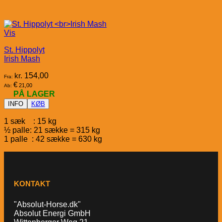
Vis
St. Hippolyt
Irish Mash
kr.
154,00
Fra:
€
21,00
Ab:
PÅ LAGER
INFO
KØB
1 sæk : 15 kg
½ palle: 21 sække = 315 kg
1 palle : 42 sække = 630 kg
KONTAKT
"Absolut-Horse.dk"
Absolut Energi GmbH