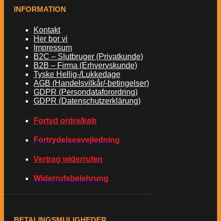
INFORMATION
Kontakt
Her bor vi
Impressum
B2C – Slutbruger (Privatkunde)
B2B – Firma (Erhvervskunde)
Tyske Hellig-/Lukkedage
AGB (Handelsvilkår/-betingelser)
GDPR (Persondataforordring)
GDPR (Datenschutzerklärung)
Fortyd ordre/køb
Fortrydelsesvejledning
Vertrag widerrufen
Widerrufsbelehrung
BETALINGSMULIGHEDER