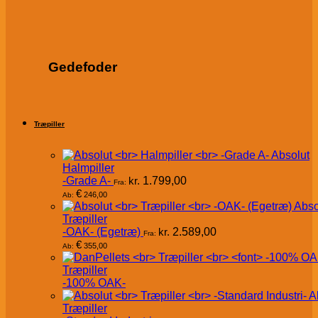
Gedefoder
Træpiller
Absolut
Halmpiller
-Grade A-
kr.
1.799,00
Fra:
€
246,00
Ab:
Abso
Træpiller
-OAK- (Egetræ)
kr.
2.589,00
Fra:
€
355,00
Ab:
Træpiller
-100% OAK-
A
Træpiller