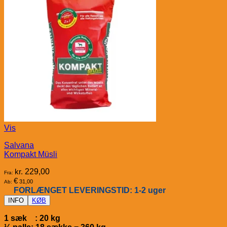
Vis
Salvana
Kompakt Müsli
kr.
229,00
Fra:
€
31,00
Ab:
FORLÆNGET LEVERINGSTID: 1-2 uger
INFO
KØB
1 sæk : 20 kg