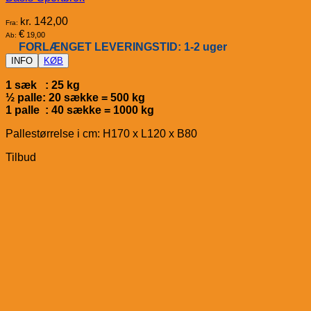
kr.
142,00
Fra:
€
19,00
Ab:
FORLÆNGET LEVERINGSTID: 1-2 uger
INFO
KØB
1 sæk : 25 kg
½ palle: 20 sække = 500 kg
1 palle : 40 sække = 1000 kg
Pallestørrelse i cm: H170 x L120 x B80
Tilbud