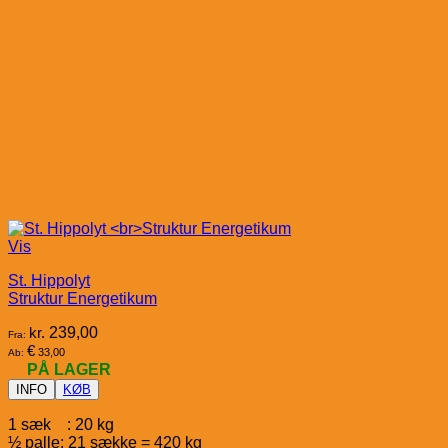
Vis
St. Hippolyt
Struktur Energetikum
kr.
239,00
Fra:
€
33,00
Ab:
PÅ LAGER
INFO
KØB
1 sæk : 20 kg
½ palle: 21 sække = 420 kg