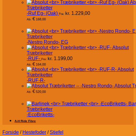
Ab
Træbriketter
-Ruf Eg- (Oak)
kr.
1.229,00
Fra:
€
168,00
Ab:
Træbriketter
-Nestro Rondo- EG
Absolut
Træbriketter
-RUF-
kr.
1.199,00
Fra:
€
164,00
Ab:
Absolut
Træbriketter
-RUF-R-
Absolut T
€
520,00
Ab:
Bar
Træbriketter
-EcoBriketts-
A-H Ride Fibre
Forside
/
Hestefoder
/
Stiefel