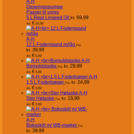
A-H
Doseringspumpe
Passer til vores
5 L Real Linseed Oil
kr.
69,99
€
10,00
Ab:
A-H
12 L Foderspand m/låg
Fra:
kr.
39,99
€
5,00
Ab:
A-H
Bomuldstaske
kr.
29,99
Fra:
€
4,00
Ab:
A-H
1,5 L Foderbæger
kr.
24,99
Fra:
€
3,00
Ab:
A-H
Stor Høtaske
kr.
19,99
Fra:
€
3,00
Ab:
A-H
Boksskilt m/ WB-marker
Fra:
kr.
39,99