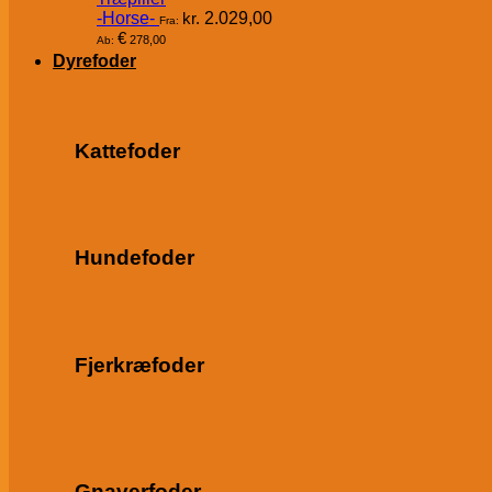
-Horse-
kr.
2.029,00
Fra:
€
278,00
Ab:
Dyrefoder
Kattefoder
Hundefoder
Fjerkræfoder
Gnaverfoder