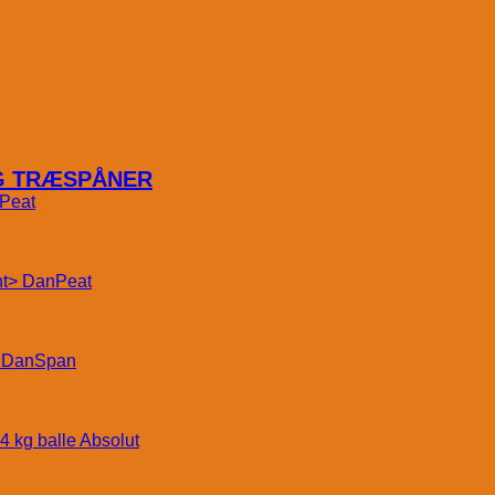
OG TRÆSPÅNER
Peat
DanPeat
DanSpan
Absolut