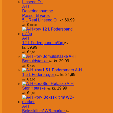
A-H
Doseringspumpe
Passer til vores
5 L Real Linseed Oil
kr.
69,99
€
10,00
Ab:
A-H
12 L Foderspand m/låg
Fra:
kr.
39,99
€
5,00
Ab:
A-H
Bomuldstaske
kr.
29,99
Fra:
€
4,00
Ab:
A-H
1,5 L Foderbæger
kr.
24,99
Fra:
€
3,00
Ab:
A-H
Stor Høtaske
kr.
19,99
Fra:
€
3,00
Ab:
A-H
Boksskilt m/ WB-marker
Fra: