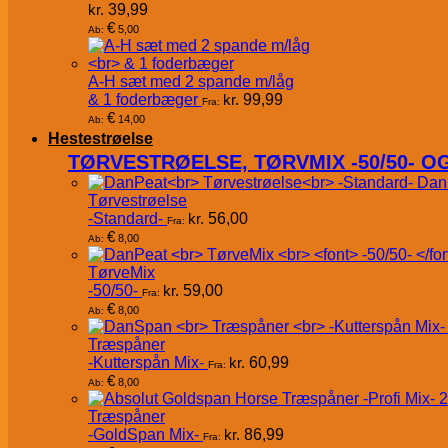
kr.
39,99
€
5,00
Ab:
A-H sæt med 2 spande m/låg
& 1 foderbæger
kr.
99,99
Fra:
€
14,00
Ab:
Hestestrøelse
TØRVESTRØELSE, TØRVMIX -50/50- 
Dan
Tørvestrøelse
-Standard-
kr.
56,00
Fra:
€
8,00
Ab:
TørveMix
-50/50-
kr.
59,00
Fra:
€
8,00
Ab:
Træspåner
-Kutterspån Mix-
kr.
60,99
Fra:
€
8,00
Ab:
Træspåner
-GoldSpan Mix-
kr.
86,99
Fra: