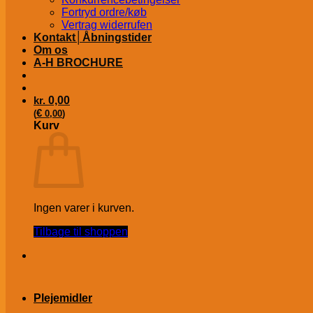
Fortryd ordre/køb
Vertrag widerrufen
Kontakt│Åbningstider
Om os
A-H BROCHURE
kr.
0,00
€
(
0,00
)
Kurv
Ingen varer i kurven.
Tilbage til shoppen
Plejemidler