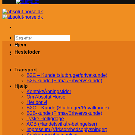
Søg
efter:
Hjem
Hestefoder
Transport
B2C – Kunde (slutbruger/privatkunde)
B2B-kunde (Firma-/Erhvervskunde)
Hjælp
Kontakt/Åbningstider
Om Absolut Horse
Her bor vi
B2C – Kunde (Slutbruger/Privatkunde)
B2B-kunde (Firma-/Erhvervskunde)
Tyske Helligdage
AGB (Handelsvilkår/-betingelser)
Impressum (Virksomhedsoplysninger)
Konkurrencebetingelser