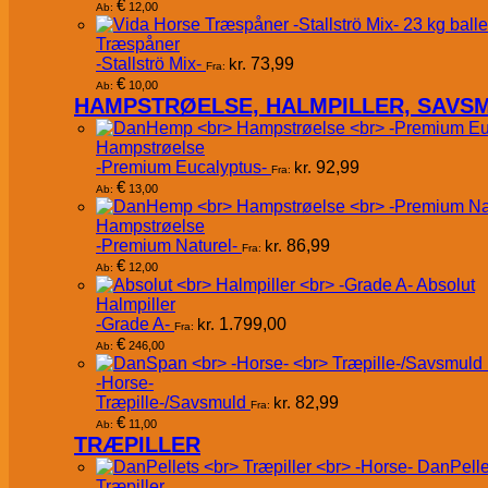
€
12,00
Ab:
Træspåner
-Stallströ Mix-
kr.
73,99
Fra:
€
10,00
Ab:
HAMPSTRØELSE, HALMPILLER, SAVS
Hampstrøelse
-Premium Eucalyptus-
kr.
92,99
Fra:
€
13,00
Ab:
Hampstrøelse
-Premium Naturel-
kr.
86,99
Fra:
€
12,00
Ab:
Absolut
Halmpiller
-Grade A-
kr.
1.799,00
Fra:
€
246,00
Ab:
-Horse-
Træpille-/Savsmuld
kr.
82,99
Fra:
€
11,00
Ab:
TRÆPILLER
DanPelle
Træpiller