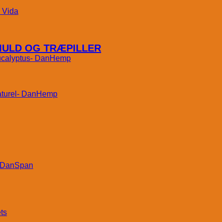
Vida
MULD OG TRÆPILLER
DanHemp
DanHemp
DanSpan
ts