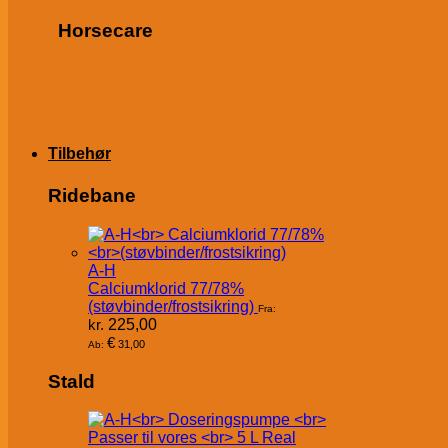
Horsecare
Tilbehør
Ridebane
A-H
Calciumklorid 77/78%
(støvbinder/frostsikring)
Fra:
kr.
225,00
€
31,00
Ab:
Stald