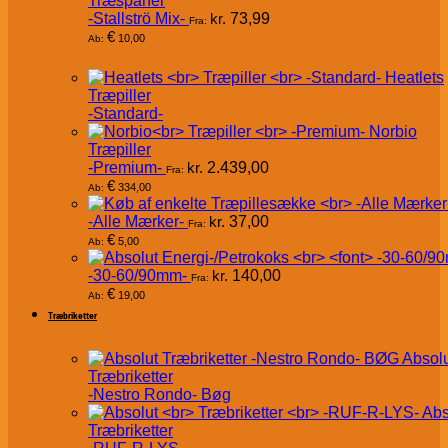
Træspåner
-Stallströ Mix-
kr.
73,99
Fra:
€
10,00
Ab:
Heatlets
Træpiller
-Standard-
Norbio
Træpiller
-Premium-
kr.
2.439,00
Fra:
€
334,00
Ab:
-Alle Mærker-
kr.
37,00
Fra:
€
5,00
Ab:
-30-60/90mm-
kr.
140,00
Fra:
€
19,00
Ab:
Træbriketter
Absol
Træbriketter
-Nestro Rondo- Bøg
Abs
Træbriketter