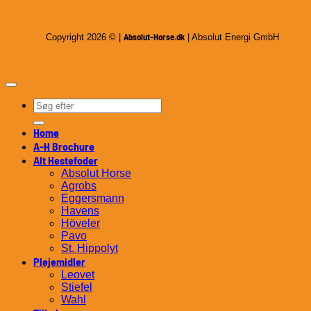
Absolut-Horse.dk
Copyright 2026 © |
| Absolut Energi GmbH
Søg
efter:
Home
A-H Brochure
Alt Hestefoder
Absolut Horse
Agrobs
Eggersmann
Havens
Höveler
Pavo
St. Hippolyt
Plejemidler
Leovet
Stiefel
Wahl