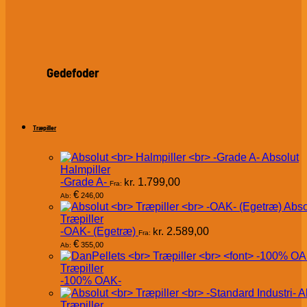
Gedefoder
Træpiller
Absolut
Halmpiller
-Grade A-
kr.
1.799,00
Fra:
€
246,00
Ab:
Abso
Træpiller
-OAK- (Egetræ)
kr.
2.589,00
Fra:
€
355,00
Ab:
Træpiller
-100% OAK-
A
Træpiller