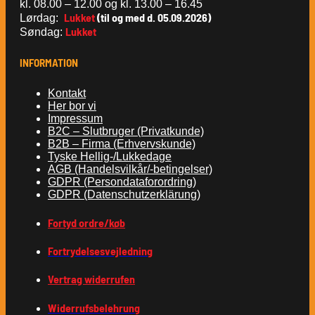
kl. 08.00 – 12.00 og kl. 13.00 – 16.45
Lukket
(til og med d. 05.09.2026)
Lørdag:
Lukket
Søndag:
INFORMATION
Kontakt
Her bor vi
Impressum
B2C – Slutbruger (Privatkunde)
B2B – Firma (Erhvervskunde)
Tyske Hellig-/Lukkedage
AGB (Handelsvilkår/-betingelser)
GDPR (Persondataforordring)
GDPR (Datenschutzerklärung)
Fortyd ordre/køb
Fortrydelsesvejledning
Vertrag widerrufen
Widerrufsbelehrung