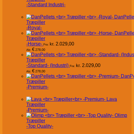
-Standard Industri-
DanPelle
Træpiller
-Royal-
DanPelle
Træpiller
-Horse-
kr.
2.029,00
Fra:
€
278,00
Ab:
Træpiller
-Standard- (Industri)
kr.
2.029,00
Fra:
€
278,00
Ab:
DanPe
Træpiller
-Premium-
Lava
Træpiller
-Premium-
Olimp
Træpiller
-Top Quality-