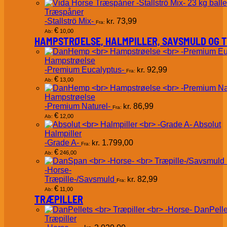
Træspåner
-Stallströ Mix-
kr.
73,99
Fra:
€
10,00
Ab:
HAMPSTRØELSE, HALMPILLER, SAVSMULD OG 
Hampstrøelse
-Premium Eucalyptus-
kr.
92,99
Fra:
€
13,00
Ab:
Hampstrøelse
-Premium Naturel-
kr.
86,99
Fra:
€
12,00
Ab:
Absolut
Halmpiller
-Grade A-
kr.
1.799,00
Fra:
€
246,00
Ab:
-Horse-
Træpille-/Savsmuld
kr.
82,99
Fra:
€
11,00
Ab:
TRÆPILLER
DanPelle
Træpiller