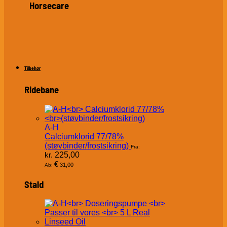
Horsecare
Tilbehør
Ridebane
A-H
Calciumklorid 77/78%
(støvbinder/frostsikring)
Fra:
kr.
225,00
€
31,00
Ab:
Stald