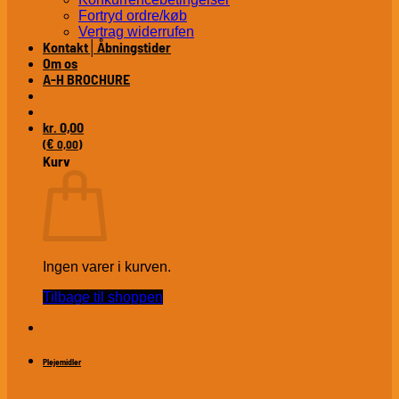
Fortryd ordre/køb
Vertrag widerrufen
Kontakt│Åbningstider
Om os
A-H BROCHURE
0,00
kr.
€
(
0,00
)
Kurv
Ingen varer i kurven.
Tilbage til shoppen
Plejemidler