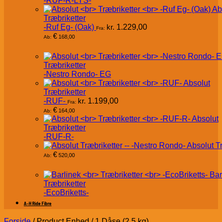
-RUF-R-LYS-
Ab
Træbriketter
-Ruf Eg- (Oak)
kr.
1.229,00
Fra:
€
168,00
Ab:
Træbriketter
-Nestro Rondo- EG
Absolut
Træbriketter
-RUF-
kr.
1.199,00
Fra:
€
164,00
Ab:
Absolut
Træbriketter
-RUF-R-
Absolut T
€
520,00
Ab:
Bar
Træbriketter
-EcoBriketts-
A-H Ride Fibre
Forside
/
Product Enhed
/
1 Dåse (2,5 kg)