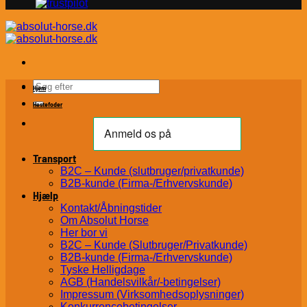
Søg
Hjem
efter:
Hestefoder
Transport
B2C – Kunde (slutbruger/privatkunde)
B2B-kunde (Firma-/Erhvervskunde)
Hjælp
Kontakt/Åbningstider
Om Absolut Horse
Her bor vi
B2C – Kunde (Slutbruger/Privatkunde)
B2B-kunde (Firma-/Erhvervskunde)
Tyske Helligdage
AGB (Handelsvilkår/-betingelser)
Impressum (Virksomhedsoplysninger)
Konkurrencebetingelser