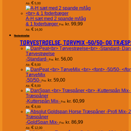
€
5,00
Ab:
A-H sæt med 2 spande m/låg
& 1 foderbæger
kr.
99,99
Fra:
€
14,00
Ab:
Hestestrøelse
TØRVESTRØELSE, TØRVMIX -50/50- OG TRÆS
Dan
Tørvestrøelse
-Standard-
kr.
56,00
Fra:
€
8,00
Ab:
TørveMix
-50/50-
kr.
59,00
Fra:
€
8,00
Ab:
Træspåner
-Kutterspån Mix-
kr.
60,99
Fra:
€
8,00
Ab:
Træspåner
-GoldSpan Mix-
kr.
86,99
Fra:
€
12,00
Ab: