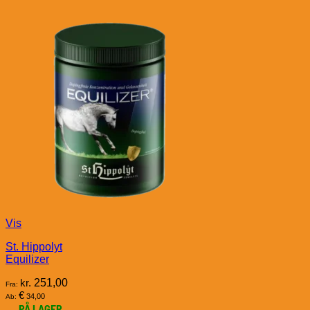
Vis
St. Hippolyt
Equilizer
kr.
251,00
Fra:
€
34,00
Ab:
PÅ LAGER