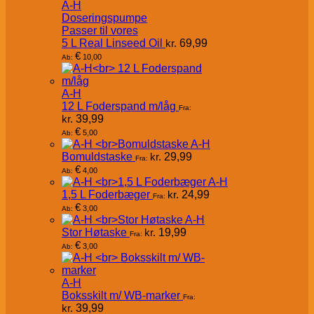
A-H
Doseringspumpe
Passer til vores
5 L Real Linseed Oil
kr.
69,99
€
10,00
Ab:
A-H
12 L Foderspand m/låg
Fra:
kr.
39,99
€
5,00
Ab:
A-H
Bomuldstaske
kr.
29,99
Fra:
€
4,00
Ab:
A-H
1,5 L Foderbæger
kr.
24,99
Fra:
€
3,00
Ab:
A-H
Stor Høtaske
kr.
19,99
Fra:
€
3,00
Ab:
A-H
Boksskilt m/ WB-marker
Fra:
kr.
39,99