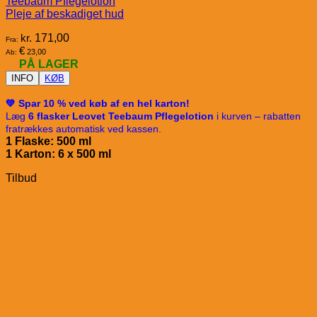
Teebaum Pflegelotion
Pleje af beskadiget hud
kr.
171,00
Fra:
€
23,00
Ab:
PÅ LAGER
INFO
KØB
💚 Spar 10 % ved køb af en hel karton!
Læg
6 flasker Leovet Teebaum Pflegelotion
i kurven – rabatten
fratrækkes automatisk ved kassen.
1 Flaske: 500 ml
1 Karton: 6 x 500 ml
Tilbud