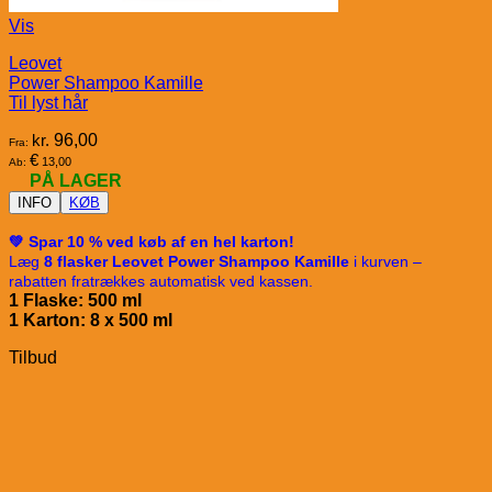
Vis
Leovet
Power Shampoo Kamille
Til lyst hår
kr.
96,00
Fra:
€
13,00
Ab:
PÅ LAGER
INFO
KØB
💚 Spar 10 % ved køb af en hel karton!
Læg
8 flasker Leovet Power Shampoo Kamille
i kurven –
rabatten fratrækkes automatisk ved kassen.
1 Flaske: 500 ml
1 Karton: 8 x 50
0 ml
Tilbud