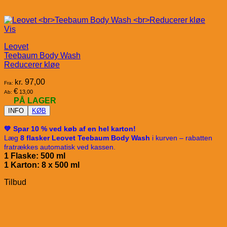
Vis
Leovet
Teebaum Body Wash
Reducerer kløe
kr.
97,00
Fra:
€
13,00
Ab:
PÅ LAGER
INFO
KØB
💚 Spar 10 % ved køb af en hel karton!
Læg
8 flasker Leovet Teebaum Body Wash
i kurven – rabatten
fratrækkes automatisk ved kassen.
1 Flaske: 500 ml
1 Karton: 8 x 50
0 ml
Tilbud