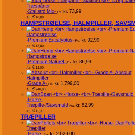
Træspåner
-Stallströ Mix-
kr.
73,99
Fra:
€
10,00
Ab:
HAMPSTRØELSE, HALMPILLER, SAVS
Hampstrøelse
-Premium Eucalyptus-
kr.
92,99
Fra:
€
13,00
Ab:
Hampstrøelse
-Premium Naturel-
kr.
86,99
Fra:
€
12,00
Ab:
Absolut
Halmpiller
-Grade A-
kr.
1.799,00
Fra:
€
246,00
Ab:
-Horse-
Træpille-/Savsmuld
kr.
82,99
Fra:
€
11,00
Ab:
TRÆPILLER
DanPelle
Træpiller
-Horse-
kr.
2.029,00
Fra: