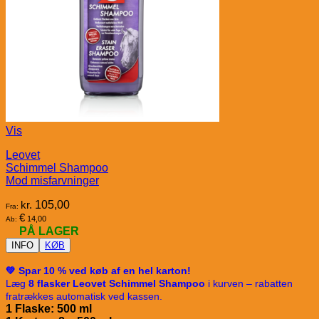
Vis
Leovet
Schimmel Shampoo
Mod misfarvninger
kr.
105,00
Fra:
€
14,00
Ab:
PÅ LAGER
INFO
KØB
💚 Spar 10 % ved køb af en hel karton!
Læg
8 flasker Leovet Schimmel Shampoo
i kurven – rabatten
fratrækkes automatisk ved kassen.
1 Flaske: 500 ml