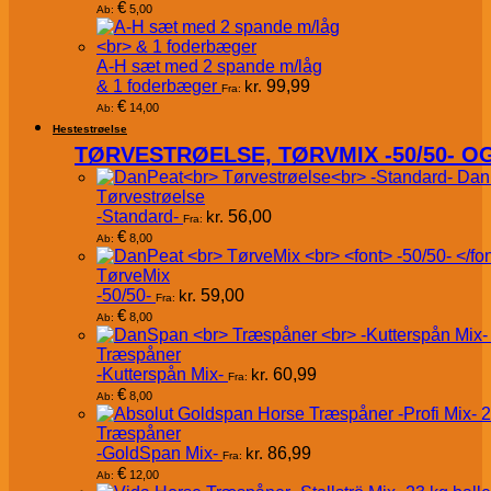
€
5,00
Ab:
A-H sæt med 2 spande m/låg
& 1 foderbæger
kr.
99,99
Fra:
€
14,00
Ab:
Hestestrøelse
TØRVESTRØELSE, TØRVMIX -50/50- 
Dan
Tørvestrøelse
-Standard-
kr.
56,00
Fra:
€
8,00
Ab:
TørveMix
-50/50-
kr.
59,00
Fra:
€
8,00
Ab:
Træspåner
-Kutterspån Mix-
kr.
60,99
Fra:
€
8,00
Ab:
Træspåner
-GoldSpan Mix-
kr.
86,99
Fra:
€
12,00
Ab: