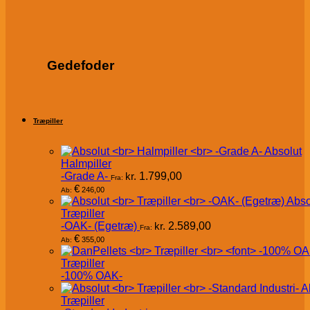
Gedefoder
Træpiller
Absolut
Halmpiller
-Grade A-
kr.
1.799,00
Fra:
€
246,00
Ab:
Abso
Træpiller
-OAK- (Egetræ)
kr.
2.589,00
Fra:
€
355,00
Ab:
Træpiller
-100% OAK-
A
Træpiller