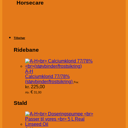
Horsecare
Tilbehør
Ridebane
A-H
Calciumklorid 77/78%
(støvbinder/frostsikring)
Fra:
kr.
225,00
€
31,00
Ab:
Stald