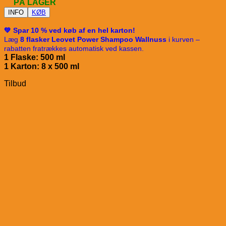
PÅ LAGER
INFO
KØB
💚 Spar 10 % ved køb af en hel karton!
Læg
8 flasker Leovet Power Shampoo Wallnuss
i kurven –
rabatten fratrækkes automatisk ved kassen.
1 Flaske: 500 ml
1 Karton: 8 x 50
0 ml
Tilbud