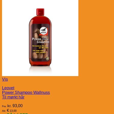
Vis
Leovet
Power Shampoo Wallnuss
Til mørkt hår
kr.
93,00
Fra:
€
13,00
Ab: