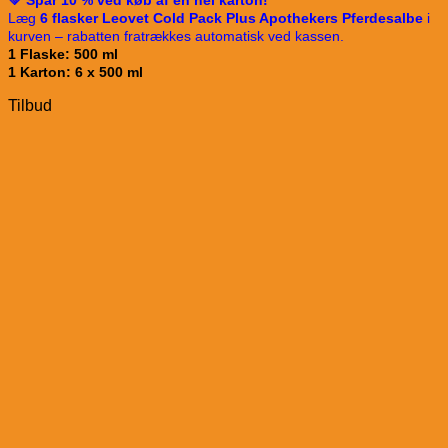
💚 Spar 10 % ved køb af en hel karton!
Læg
6 flasker Leovet Cold Pack Plus Apothekers Pferdesalbe
i
kurven – rabatten fratrækkes automatisk ved kassen.
1 Flaske: 500 ml
1 Karton: 6 x 500 ml
Tilbud