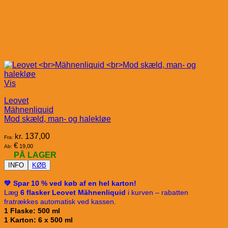
Vis
Leovet
Mähnenliquid
Mod skæld, man- og halekløe
kr.
137,00
Fra:
€
19,00
Ab:
PÅ LAGER
INFO
KØB
💚 Spar 10 % ved køb af en hel karton!
Læg
6 flasker Leovet Mähnenliquid
i kurven – rabatten
fratrækkes automatisk ved kassen.
1 Flaske: 500 ml
1 Karton: 6 x 500 ml