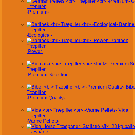
G
Træpiller
-Premium-
Barline
Træpiller
-Ecological-
Barlinek
Træpiller
-Power-
Træpiller
-Premium Selection-
Bibe
Træpiller
-Premium Quality-
Vida
Træpiller
-Varme Pellets-
Træspåner