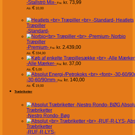
-Stallströ Mix-
kr.
73,99
Fra:
€
10,00
Ab:
Heatlets
Træpiller
-Standard-
Norbio
Træpiller
-Premium-
kr.
2.439,00
Fra:
€
334,00
Ab:
-Alle Mærker-
kr.
37,00
Fra:
€
5,00
Ab:
-30-60/90mm-
kr.
140,00
Fra:
€
19,00
Ab:
Træbriketter
Absol
Træbriketter
-Nestro Rondo- Bøg
Abs
Træbriketter
-RUF-R-LYS-