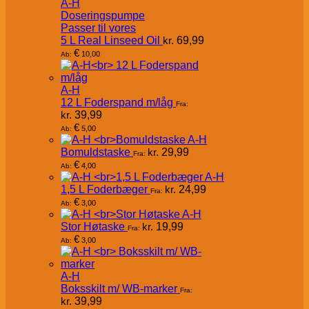
A-H
Doseringspumpe
Passer til vores
5 L Real Linseed Oil
kr.
69,99
€
10,00
Ab:
A-H
12 L Foderspand m/låg
Fra:
kr.
39,99
€
5,00
Ab:
A-H
Bomuldstaske
kr.
29,99
Fra:
€
4,00
Ab:
A-H
1,5 L Foderbæger
kr.
24,99
Fra:
€
3,00
Ab:
A-H
Stor Høtaske
kr.
19,99
Fra:
€
3,00
Ab:
A-H
Boksskilt m/ WB-marker
Fra:
kr.
39,99