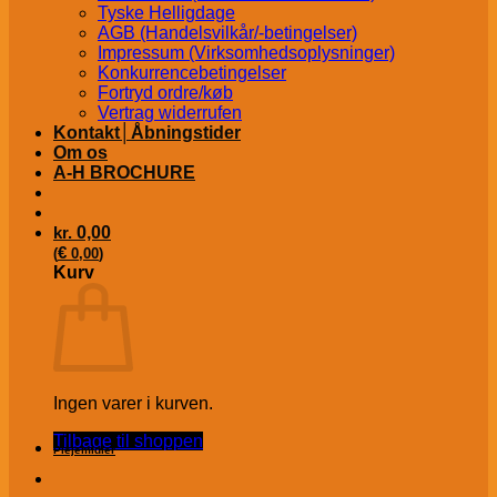
Tyske Helligdage
AGB (Handelsvilkår/-betingelser)
Impressum (Virksomhedsoplysninger)
Konkurrencebetingelser
Fortryd ordre/køb
Vertrag widerrufen
Kontakt│Åbningstider
Om os
A-H BROCHURE
kr.
0,00
€
(
0,00
)
Kurv
Ingen varer i kurven.
Tilbage til shoppen
Plejemidler