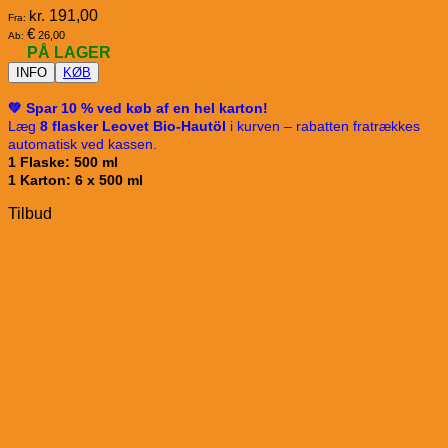
kr.
191,00
Fra:
€
26,00
Ab:
PÅ LAGER
INFO
KØB
💚 Spar 10 % ved køb af en hel karton!
Læg
8 flasker Leovet Bio-Hautöl
i kurven – rabatten fratrækkes
automatisk ved kassen.
1 Flaske: 500 ml
1 Karton: 6 x 500 ml
Tilbud