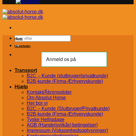
Søg
Hjem
efter:
Hestefoder
Transport
B2C – Kunde (slutbruger/privatkunde)
B2B-kunde (Firma-/Erhvervskunde)
Hjælp
Kontakt/Åbningstider
Om Absolut Horse
Her bor vi
B2C – Kunde (Slutbruger/Privatkunde)
B2B-kunde (Firma-/Erhvervskunde)
Tyske Helligdage
AGB (Handelsvilkår/-betingelser)
Impressum (Virksomhedsoplysninger)
Konkurrencebetingelser