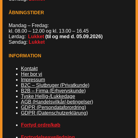
ÅBNINGSTIDER
Mandag – Fredag:
kl. 08.00 – 12.00 og kl. 13.00 – 16.45
Lørdag:
Lukket
(til og med d. 05.09.2026)
Søndag:
Lukket
INFORMATION
Kontakt
Her bor vi
Impressum
B2C – Slutbruger (Privatkunde)
B2B – Firma (Erhvervskunde)
Tyske Hellig-/Lukkedage
AGB (Handelsvilkår/-betingelser)
GDPR (Persondataforordring)
GDPR (Datenschutzerklärung)
Fortyd ordre/køb
Fortrydelsesvejledning