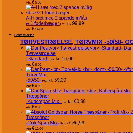
€
5,00
Ab:
A-H sæt med 2 spande m/låg
& 1 foderbæger
kr.
99,99
Fra:
€
14,00
Ab:
Hestestrøelse
TØRVESTRØELSE, TØRVMIX -50/50- 
Dan
Tørvestrøelse
-Standard-
kr.
56,00
Fra:
€
8,00
Ab:
TørveMix
-50/50-
kr.
59,00
Fra:
€
8,00
Ab:
Træspåner
-Kutterspån Mix-
kr.
60,99
Fra:
€
8,00
Ab:
Træspåner
-GoldSpan Mix-
kr.
86,99
Fra:
€
12,00
Ab: