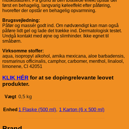
muskulaturen. På grund af den tofasede effekt opstår der
først en behagelig, langvarig køleeffekt efter påføring,
hvorefter der opstår en behagelig opvarmning.
Brugsvejledning:
Påfør og massér godt ind. Om nødvændigt kan man også
påføre lidt gel og lade det trække ind. Dermatologisk testet.
Undgå kontakt med øjne og slimhinder. Ikke egnet til
småbørn.
Virksomme stoffer:
aqua, isopropyl alkohol, arnika mexicana, aloe barbadensis,
rosmarinus officinalis, camphor, carbomer, menthol, linalool,
limonene, Cl 42051
KLIK HÉR
for at se dopingrelevante leovet
produkter.
0,5 kg
Vægt
1 Flaske (500 ml)
,
1 Karton (6 x 500 ml)
Enhed
Brand