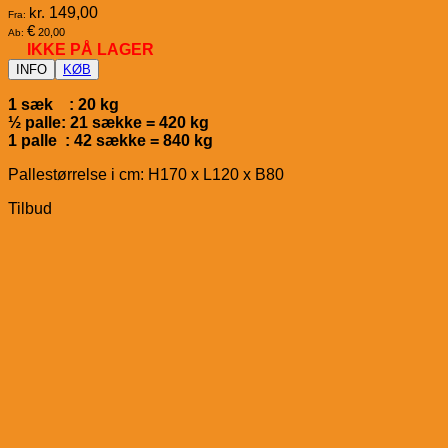
kr.
149,00
Fra:
€
20,00
Ab:
IKKE PÅ LAGER
INFO
KØB
1 sæk : 20 kg
½ palle: 21 sække = 420 kg
1 palle : 42 sække = 840 kg
Pallestørrelse i cm: H170 x L120 x B80
Tilbud