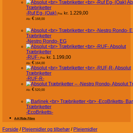
Ab
Træbriketter
-Ruf Eg- (Oak)
kr.
1.229,00
Fra:
€
168,00
Ab:
Træbriketter
-Nestro Rondo- EG
Absolut
Træbriketter
-RUF-
kr.
1.199,00
Fra:
€
164,00
Ab:
Absolut
Træbriketter
-RUF-R-
Absolut T
€
520,00
Ab:
Bar
Træbriketter
-EcoBriketts-
A-H Ride Fibre
Forside
/
Plejemidler og tilbehør
/
Plejemidler