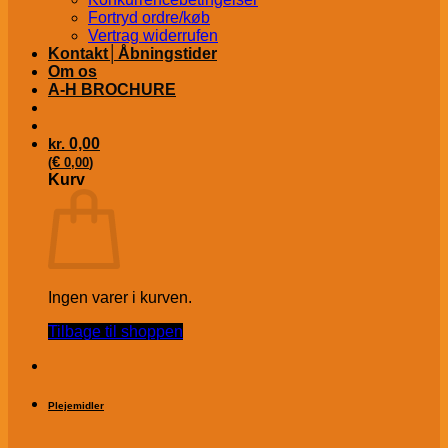
Fortryd ordre/køb
Vertrag widerrufen
Kontakt│Åbningstider
Om os
A-H BROCHURE
kr.
0,00
€
(
0,00
)
Kurv
Ingen varer i kurven.
Tilbage til shoppen
Plejemidler