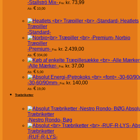
-Stallströ Mix-
kr.
73,99
Fra:
€
10,00
Ab:
Heatlets
Træpiller
-Standard-
Norbio
Træpiller
-Premium-
kr.
2.439,00
Fra:
€
334,00
Ab:
-Alle Mærker-
kr.
37,00
Fra:
€
5,00
Ab:
-30-60/90mm-
kr.
140,00
Fra:
€
19,00
Ab:
Træbriketter
Absol
Træbriketter
-Nestro Rondo- Bøg
Abs
Træbriketter
-RUF-R-LYS-