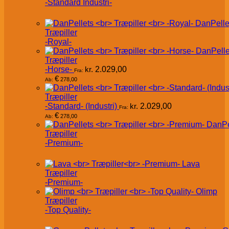
-Standard Industri-
DanPelle
Træpiller
-Royal-
DanPelle
Træpiller
-Horse-
kr.
2.029,00
Fra:
€
278,00
Ab:
Træpiller
-Standard- (Industri)
kr.
2.029,00
Fra:
€
278,00
Ab:
DanPe
Træpiller
-Premium-
Lava
Træpiller
-Premium-
Olimp
Træpiller
-Top Quality-