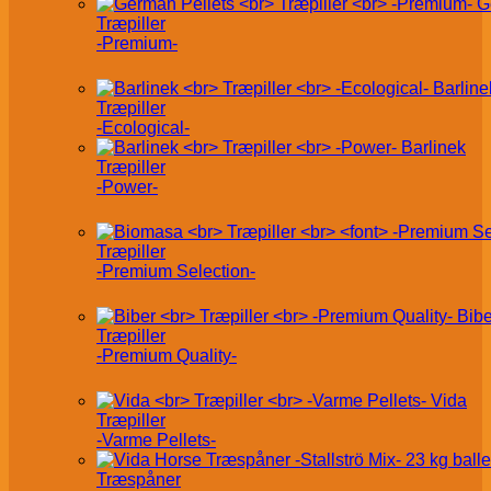
G
Træpiller
-Premium-
Barline
Træpiller
-Ecological-
Barlinek
Træpiller
-Power-
Træpiller
-Premium Selection-
Bibe
Træpiller
-Premium Quality-
Vida
Træpiller
-Varme Pellets-
Træspåner