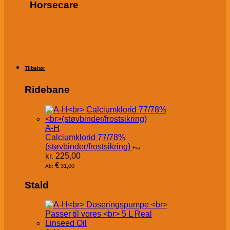
Horsecare
Tilbehør
Ridebane
A-H
Calciumklorid 77/78%
(støvbinder/frostsikring)
Fra:
kr.
225,00
€
31,00
Ab:
Stald