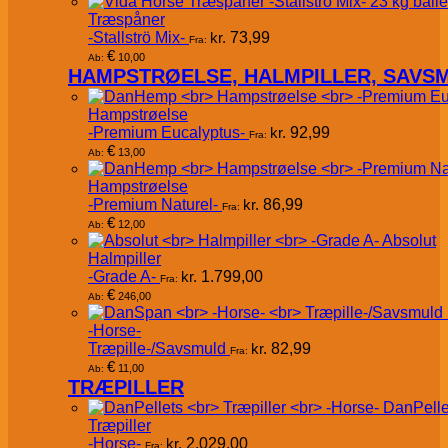
Træspåner
-Stallströ Mix-
kr.
73,99
Fra:
€
10,00
Ab:
HAMPSTRØELSE, HALMPILLER, SAVS
Hampstrøelse
-Premium Eucalyptus-
kr.
92,99
Fra:
€
13,00
Ab:
Hampstrøelse
-Premium Naturel-
kr.
86,99
Fra:
€
12,00
Ab:
Absolut
Halmpiller
-Grade A-
kr.
1.799,00
Fra:
€
246,00
Ab:
-Horse-
Træpille-/Savsmuld
kr.
82,99
Fra:
€
11,00
Ab:
TRÆPILLER
DanPelle
Træpiller
-Horse-
kr.
2.029,00
Fra: