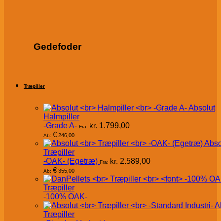
Gedefoder
Træpiller
Absolut
Halmpiller
-Grade A-
kr.
1.799,00
Fra:
€
246,00
Ab:
Abso
Træpiller
-OAK- (Egetræ)
kr.
2.589,00
Fra:
€
355,00
Ab:
Træpiller
-100% OAK-
A
Træpiller