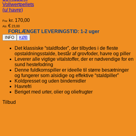
Vollwertpellets
(u/ havre)
kr.
170,00
Fra:
€
23,00
Ab:
FORLÆNGET LEVERINGSTID: 1-2 uger
INFO
KØB
Det klassiske “staldfoder”, der tilbydes i de fleste
opstaldningsstalde, består af grovfoder, havre og piller
Leverer alle vigtige vitalstoffer, der er nødvendige for en
sund hestefodring
Denne fuldkornspiller er ideelle til større besætninger
og fungerer som alsidige og effektive “staldpiller”
Koldpresset og uden bindemidler
Havrefri
Beriget med urter, olier og oliefrugter
Tilbud