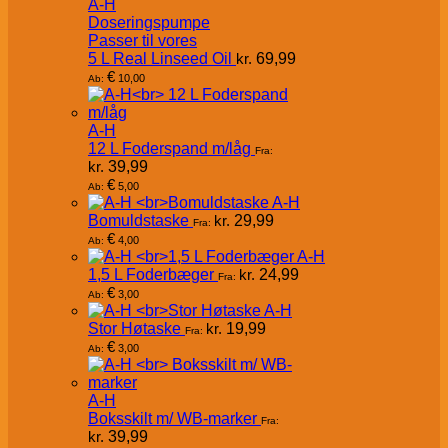
A-H
Doseringspumpe
Passer til vores
5 L Real Linseed Oil
kr.
69,99
€
10,00
Ab:
A-H
12 L Foderspand m/låg
Fra:
kr.
39,99
€
5,00
Ab:
A-H
Bomuldstaske
kr.
29,99
Fra:
€
4,00
Ab:
A-H
1,5 L Foderbæger
kr.
24,99
Fra:
€
3,00
Ab:
A-H
Stor Høtaske
kr.
19,99
Fra:
€
3,00
Ab:
A-H
Boksskilt m/ WB-marker
Fra:
kr.
39,99