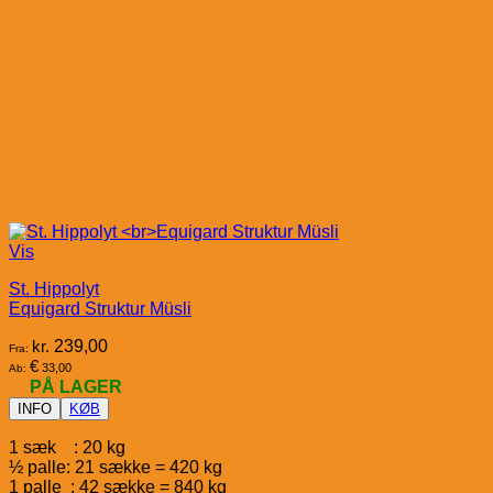
Vis
St. Hippolyt
Equigard Struktur Müsli
kr.
239,00
Fra:
€
33,00
Ab:
PÅ LAGER
INFO
KØB
1 sæk : 20 kg
½ palle: 21 sække = 420 kg
1 palle : 42 sække = 840 kg