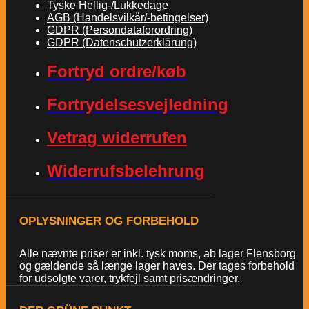
Tyske Hellig-/Lukkedage
AGB (Handelsvilkår/-betingelser)
GDPR (Persondataforordring)
GDPR (Datenschutzerklärung)
Fortryd ordre/køb
Fortrydelsesvejledning
Vetrag widerrufen
Widerrufsbelehrung
OPLYSNINGER OG FORBEHOLD
Alle nævnte priser er inkl. tysk moms, ab lager Flensborg
og gældende så længe lager haves. Der tages forbehold
for udsolgte varer, trykfejl samt prisændringer.