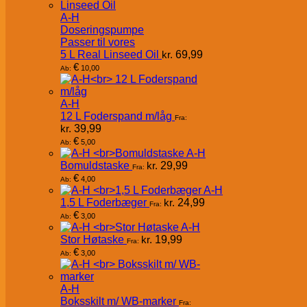
A-H
Doseringspumpe
Passer til vores
5 L Real Linseed Oil
kr.
69,99
€
10,00
Ab:
A-H
12 L Foderspand m/låg
Fra:
kr.
39,99
€
5,00
Ab:
A-H
Bomuldstaske
kr.
29,99
Fra:
€
4,00
Ab:
A-H
1,5 L Foderbæger
kr.
24,99
Fra:
€
3,00
Ab:
A-H
Stor Høtaske
kr.
19,99
Fra:
€
3,00
Ab:
A-H
Boksskilt m/ WB-marker
Fra: