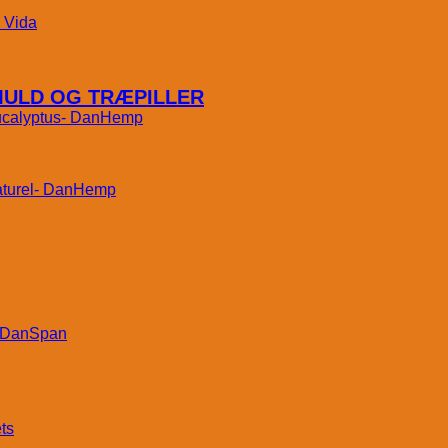
Vida
MULD OG TRÆPILLER
DanHemp
DanHemp
DanSpan
ts