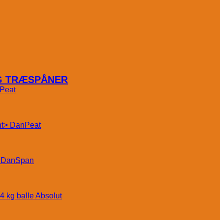
OG TRÆSPÅNER
Peat
DanPeat
DanSpan
Absolut