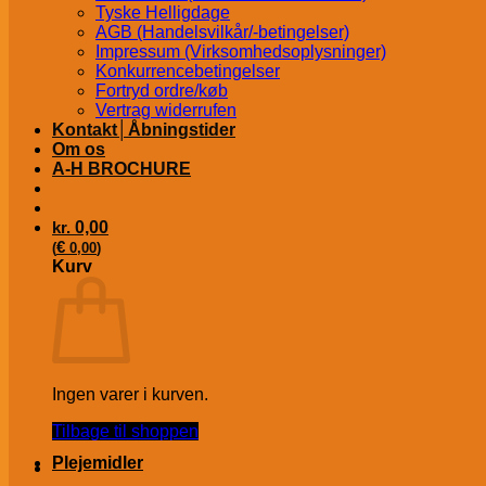
Tyske Helligdage
AGB (Handelsvilkår/-betingelser)
Impressum (Virksomhedsoplysninger)
Konkurrencebetingelser
Fortryd ordre/køb
Vertrag widerrufen
Kontakt│Åbningstider
Om os
A-H BROCHURE
kr.
0,00
€
(
0,00
)
Kurv
Ingen varer i kurven.
Tilbage til shoppen
Plejemidler