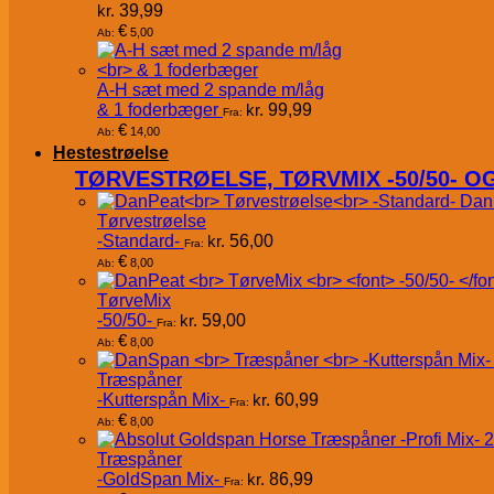
kr.
39,99
€
5,00
Ab:
A-H sæt med 2 spande m/låg
& 1 foderbæger
kr.
99,99
Fra:
€
14,00
Ab:
Hestestrøelse
TØRVESTRØELSE, TØRVMIX -50/50- 
Dan
Tørvestrøelse
-Standard-
kr.
56,00
Fra:
€
8,00
Ab:
TørveMix
-50/50-
kr.
59,00
Fra:
€
8,00
Ab:
Træspåner
-Kutterspån Mix-
kr.
60,99
Fra:
€
8,00
Ab:
Træspåner
-GoldSpan Mix-
kr.
86,99
Fra: