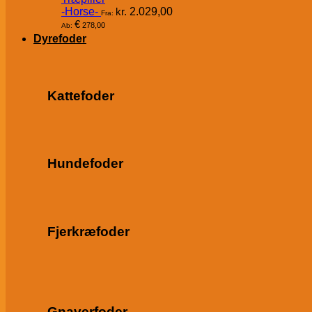
-Horse-
kr.
2.029,00
Fra:
€
278,00
Ab:
Dyrefoder
Kattefoder
Hundefoder
Fjerkræfoder
Gnaverfoder