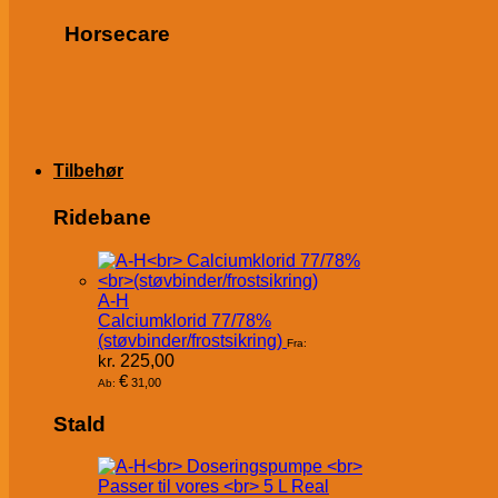
Horsecare
Tilbehør
Ridebane
A-H
Calciumklorid 77/78%
(støvbinder/frostsikring)
Fra:
kr.
225,00
€
31,00
Ab:
Stald