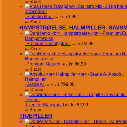
€
12,00
Ab:
Træspåner
-Stallströ Mix-
kr.
73,99
Fra:
€
10,00
Ab:
HAMPSTRØELSE, HALMPILLER, SAVS
Hampstrøelse
-Premium Eucalyptus-
kr.
92,99
Fra:
€
13,00
Ab:
Hampstrøelse
-Premium Naturel-
kr.
86,99
Fra:
€
12,00
Ab:
Absolut
Halmpiller
-Grade A-
kr.
1.799,00
Fra:
€
246,00
Ab:
-Horse-
Træpille-/Savsmuld
kr.
82,99
Fra:
€
11,00
Ab:
TRÆPILLER
DanPelle
Træpiller