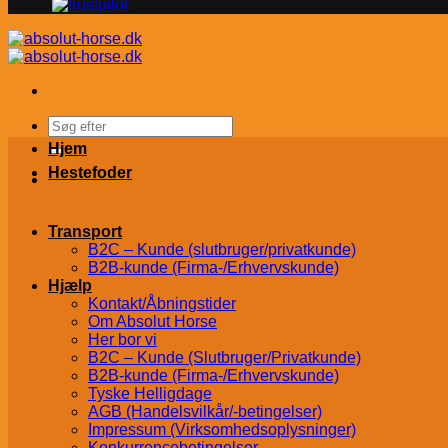
Søg
efter:
Hjem
Hestefoder
Transport
B2C – Kunde (slutbruger/privatkunde)
B2B-kunde (Firma-/Erhvervskunde)
Hjælp
Kontakt/Åbningstider
Om Absolut Horse
Her bor vi
B2C – Kunde (Slutbruger/Privatkunde)
B2B-kunde (Firma-/Erhvervskunde)
Tyske Helligdage
AGB (Handelsvilkår/-betingelser)
Impressum (Virksomhedsoplysninger)
Konkurrencebetingelser