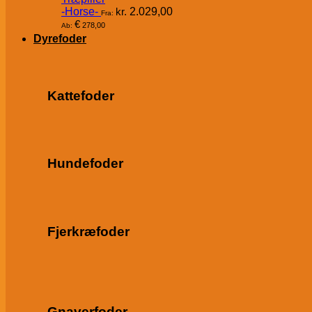
-Horse-
kr.
2.029,00
Fra:
€
278,00
Ab:
Dyrefoder
Kattefoder
Hundefoder
Fjerkræfoder
Gnaverfoder