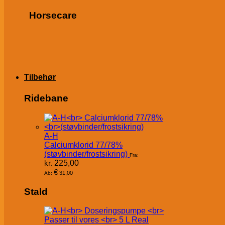
Horsecare
Tilbehør
Ridebane
A-H
Calciumklorid 77/78%
(støvbinder/frostsikring)
Fra:
kr.
225,00
€
31,00
Ab:
Stald