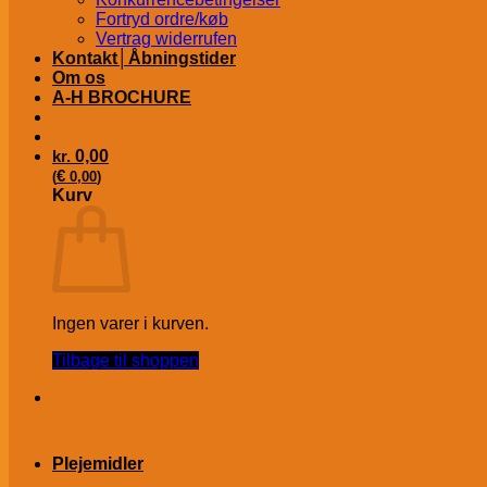
Fortryd ordre/køb
Vertrag widerrufen
Kontakt│Åbningstider
Om os
A-H BROCHURE
kr.
0,00
€
(
0,00
)
Kurv
Ingen varer i kurven.
Tilbage til shoppen
Plejemidler