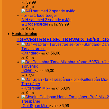
kr.
39,99
€
5,00
Ab:
A-H sæt med 2 spande m/låg
& 1 foderbæger
kr.
99,99
Fra:
€
14,00
Ab:
Hestestrøelse
TØRVESTRØELSE, TØRVMIX -50/50- 
Dan
Tørvestrøelse
-Standard-
kr.
56,00
Fra:
€
8,00
Ab:
TørveMix
-50/50-
kr.
59,00
Fra:
€
8,00
Ab:
Træspåner
-Kutterspån Mix-
kr.
60,99
Fra:
€
8,00
Ab:
Træspåner
-GoldSpan Mix-
kr.
86,99
Fra: