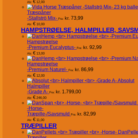
€
12,00
Ab:
Træspåner
-Stallströ Mix-
kr.
73,99
Fra:
€
10,00
Ab:
HAMPSTRØELSE, HALMPILLER, SAVS
Hampstrøelse
-Premium Eucalyptus-
kr.
92,99
Fra:
€
13,00
Ab:
Hampstrøelse
-Premium Naturel-
kr.
86,99
Fra:
€
12,00
Ab:
Absolut
Halmpiller
-Grade A-
kr.
1.799,00
Fra:
€
246,00
Ab:
-Horse-
Træpille-/Savsmuld
kr.
82,99
Fra:
€
11,00
Ab:
TRÆPILLER
DanPelle
Træpiller