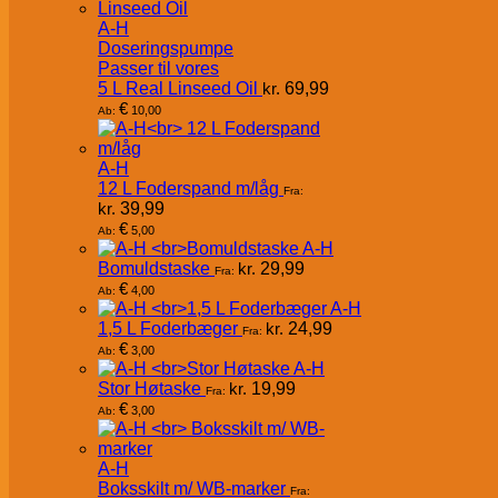
A-H
Doseringspumpe
Passer til vores
5 L Real Linseed Oil
kr.
69,99
€
10,00
Ab:
A-H
12 L Foderspand m/låg
Fra:
kr.
39,99
€
5,00
Ab:
A-H
Bomuldstaske
kr.
29,99
Fra:
€
4,00
Ab:
A-H
1,5 L Foderbæger
kr.
24,99
Fra:
€
3,00
Ab:
A-H
Stor Høtaske
kr.
19,99
Fra:
€
3,00
Ab:
A-H
Boksskilt m/ WB-marker
Fra: