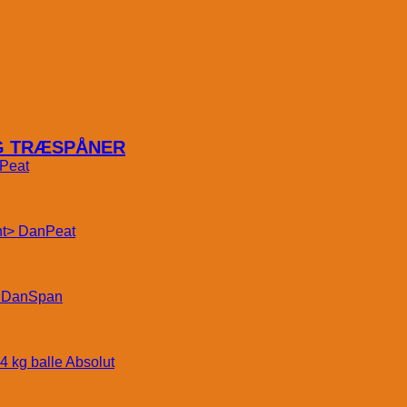
OG TRÆSPÅNER
Peat
DanPeat
DanSpan
Absolut