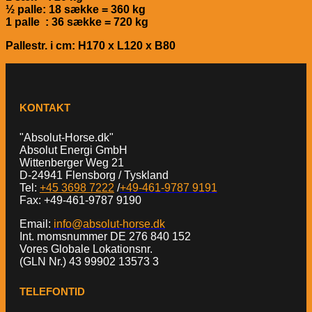
½ palle: 18 sække = 360 kg
1 palle : 36 sække = 720 kg
Pallestr. i cm: H170 x L120 x B80
KONTAKT
"Absolut-Horse.dk"
Absolut Energi GmbH
Wittenberger Weg 21
D-24941 Flensborg / Tyskland
Tel:
+45 3698 7222
/
+49-461-9787 9191
Fax: +49-461-9787 9190
Email:
info@absolut-horse.dk
Int. momsnummer DE 276 840 152
Vores Globale Lokationsnr.
(GLN Nr.) 43 99902 13573 3
TELEFONTID