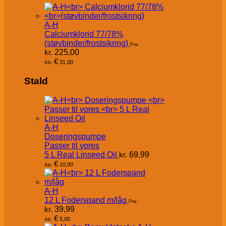
A-H
Calciumklorid 77/78%
(støvbinder/frostsikring)
Fra:
kr.
225,00
€
31,00
Ab:
Stald
A-H
Doseringspumpe
Passer til vores
5 L Real Linseed Oil
kr.
69,99
€
10,00
Ab:
A-H
12 L Foderspand m/låg
Fra:
kr.
39,99
€
5,00
Ab: