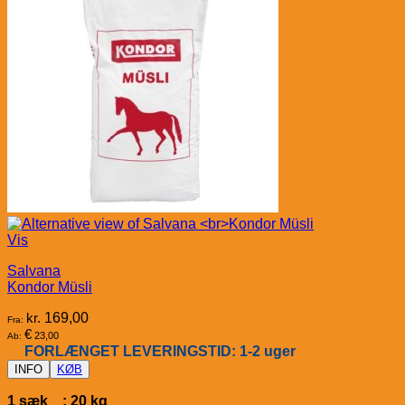
Vis
Salvana
Kondor Müsli
kr.
169,00
Fra:
€
23,00
Ab:
FORLÆNGET LEVERINGSTID: 1-2 uger
INFO
KØB
1 sæk : 20 kg