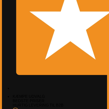
KÆMPE UDVALG
BEDSTE PRISER
HURTIG LEVERING TIL B2B