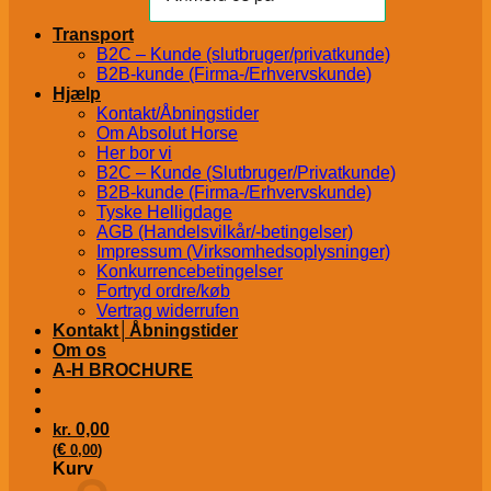
Transport
B2C – Kunde (slutbruger/privatkunde)
B2B-kunde (Firma-/Erhvervskunde)
Hjælp
Kontakt/Åbningstider
Om Absolut Horse
Her bor vi
B2C – Kunde (Slutbruger/Privatkunde)
B2B-kunde (Firma-/Erhvervskunde)
Tyske Helligdage
AGB (Handelsvilkår/-betingelser)
Impressum (Virksomhedsoplysninger)
Konkurrencebetingelser
Fortryd ordre/køb
Vertrag widerrufen
Kontakt│Åbningstider
Om os
A-H BROCHURE
kr.
0,00
€
(
0,00
)
Kurv