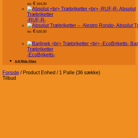
€
164,00
Ab:
Absolut
Træbriketter
-RUF-R-
Absolut T
€
520,00
Ab:
Bar
Træbriketter
-EcoBriketts-
A-H Ride Fibre
Forside
/
Product Enhed
/
1 Palle (36 sække)
Tilbud