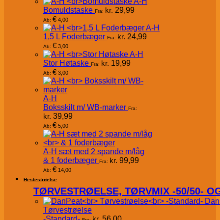
A-H
Bomuldstaske
kr.
29,99
Fra:
€
4,00
Ab:
A-H
1,5 L Foderbæger
kr.
24,99
Fra:
€
3,00
Ab:
A-H
Stor Høtaske
kr.
19,99
Fra:
€
3,00
Ab:
A-H
Boksskilt m/ WB-marker
Fra:
kr.
39,99
€
5,00
Ab:
A-H sæt med 2 spande m/låg
& 1 foderbæger
kr.
99,99
Fra:
€
14,00
Ab:
Hestestrøelse
TØRVESTRØELSE, TØRVMIX -50/50- 
Dan
Tørvestrøelse
-Standard-
kr.
56,00
Fra: