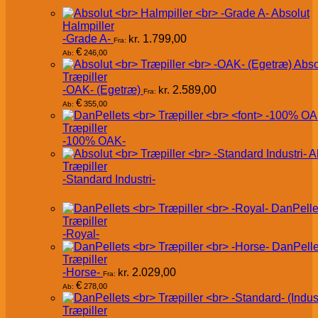
Absolut
Halmpiller
-Grade A-
kr.
1.799,00
Fra:
€
246,00
Ab:
Abso
Træpiller
-OAK- (Egetræ)
kr.
2.589,00
Fra:
€
355,00
Ab:
Træpiller
-100% OAK-
A
Træpiller
-Standard Industri-
DanPelle
Træpiller
-Royal-
DanPelle
Træpiller
-Horse-
kr.
2.029,00
Fra:
€
278,00
Ab:
Træpiller