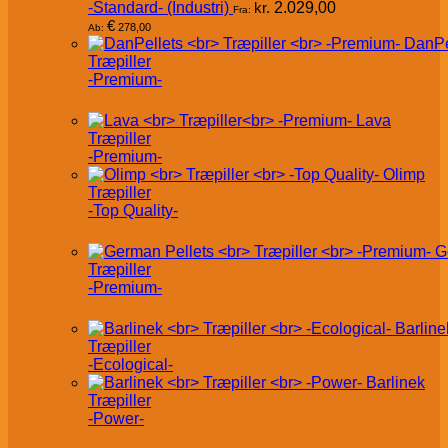
-Standard- (Industri)
kr.
2.029,00
Fra:
€
278,00
Ab:
DanPe
Træpiller
-Premium-
Lava
Træpiller
-Premium-
Olimp
Træpiller
-Top Quality-
G
Træpiller
-Premium-
Barline
Træpiller
-Ecological-
Barlinek
Træpiller
-Power-