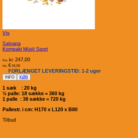
Vis
Salvana
Kompakt Müsli Sport
kr.
247,00
Fra:
€
34,00
Ab:
FORLÆNGET LEVERINGSTID: 1-2 uger
INFO
KØB
1 sæk : 20 kg
½ palle: 18 sække = 360 kg
1 palle : 36 sække = 720 kg
Pallestr. i cm: H170 x L120 x B80
Tilbud