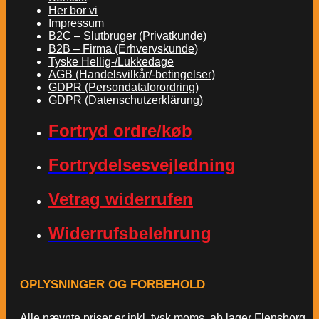
Her bor vi
Impressum
B2C – Slutbruger (Privatkunde)
B2B – Firma (Erhvervskunde)
Tyske Hellig-/Lukkedage
AGB (Handelsvilkår/-betingelser)
GDPR (Persondataforordring)
GDPR (Datenschutzerklärung)
Fortryd ordre/køb
Fortrydelsesvejledning
Vetrag widerrufen
Widerrufsbelehrung
OPLYSNINGER OG FORBEHOLD
Alle nævnte priser er inkl. tysk moms, ab lager Flensborg