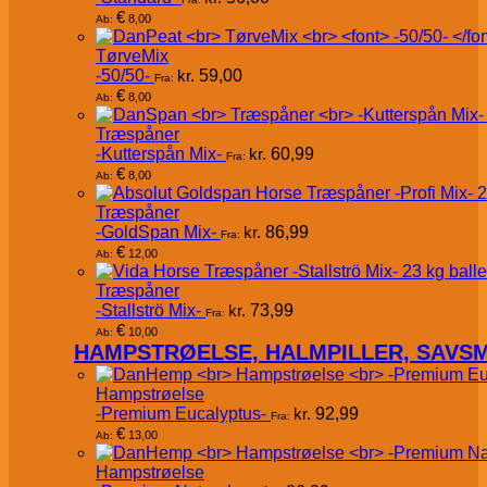
€
8,00
Ab:
TørveMix
-50/50-
kr.
59,00
Fra:
€
8,00
Ab:
Træspåner
-Kutterspån Mix-
kr.
60,99
Fra:
€
8,00
Ab:
Træspåner
-GoldSpan Mix-
kr.
86,99
Fra:
€
12,00
Ab:
Træspåner
-Stallströ Mix-
kr.
73,99
Fra:
€
10,00
Ab:
HAMPSTRØELSE, HALMPILLER, SAVS
Hampstrøelse
-Premium Eucalyptus-
kr.
92,99
Fra:
€
13,00
Ab:
Hampstrøelse