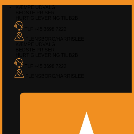
Fortsæt
KÆMPE UDVALG
til
BEDSTE PRISER
indhold
HURTIG LEVERING TIL B2B
TLF +45 3698 7222
FLENSBORG/HARRISLEE
KÆMPE UDVALG
BEDSTE PRISER
HURTIG LEVERING TIL B2B
TLF +45 3698 7222
FLENSBORG/HARRISLEE