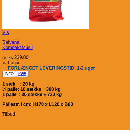
Vis
Salvana
Kompakt Müsli
kr.
229,00
Fra:
€
31,00
Ab:
FORLÆNGET LEVERINGSTID: 1-2 uger
INFO
KØB
1 sæk : 20 kg
½ palle: 18 sække = 360 kg
1 palle : 36 sække = 720 kg
Pallestr. i cm: H170 x L120 x B80
Tilbud