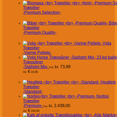
Træpiller
-Premium Selection-
Bibe
Træpiller
-Premium Quality-
Vida
Træpiller
-Varme Pellets-
Træspåner
-Stallströ Mix-
kr.
73,99
Fra:
€
10,00
Ab:
Heatlets
Træpiller
-Standard-
Norbio
Træpiller
-Premium-
kr.
2.439,00
Fra:
€
334,00
Ab: