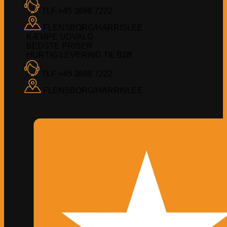
TLF +45 3698 7222
FLENSBORG/HARRISLEE
KÆMPE UDVALG
BEDSTE PRISER
HURTIG LEVERING TIL B2B
TLF +45 3698 7222
FLENSBORG/HARRISLEE