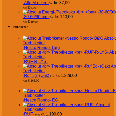
-Alle Mærker-
kr.
37,00
Fra:
€
5,00
Ab:
-30-60/90mm-
kr.
140,00
Fra:
€
19,00
Ab:
Træbriketter
Absol
Træbriketter
-Nestro Rondo- Bøg
Abs
Træbriketter
-RUF-R-LYS-
Ab
Træbriketter
-Ruf Eg- (Oak)
kr.
1.229,00
Fra:
€
168,00
Ab:
Træbriketter
-Nestro Rondo- EG
Absolut
Træbriketter
-RUF-
kr.
1.199,00
Fra: