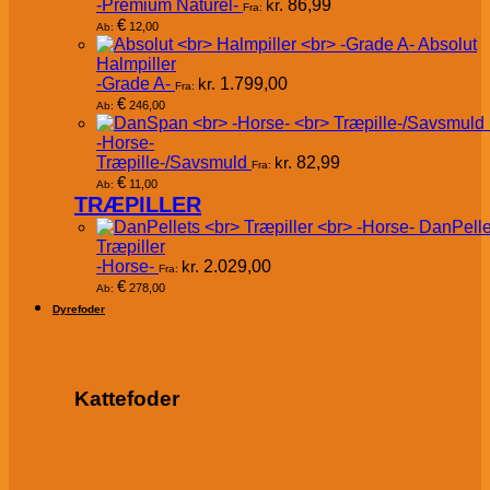
-Premium Naturel-
kr.
86,99
Fra:
€
12,00
Ab:
Absolut
Halmpiller
-Grade A-
kr.
1.799,00
Fra:
€
246,00
Ab:
-Horse-
Træpille-/Savsmuld
kr.
82,99
Fra:
€
11,00
Ab:
TRÆPILLER
DanPelle
Træpiller
-Horse-
kr.
2.029,00
Fra:
€
278,00
Ab:
Dyrefoder
Kattefoder