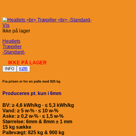
Vis
Ikke på lager
Heatlets
Træpiller
-Standard-
IKKE PÅ LAGER
INFO
KØB
Fra prisen er for en palle med 825 kg
Produceres pt. kun i 6mm
BV: ≥ 4,6 kWh/kg · ≤ 5,3 kWh/kg
Vand: ≥ 5 w-% · ≤ 10 w-%
Aske: ≥ 0,2 w-% · ≤ 1,5 w-%
Størrelse: 6mm & 8mm ± 1 mm
15 kg sække
Pallevægt: 825 kg & 900 kg