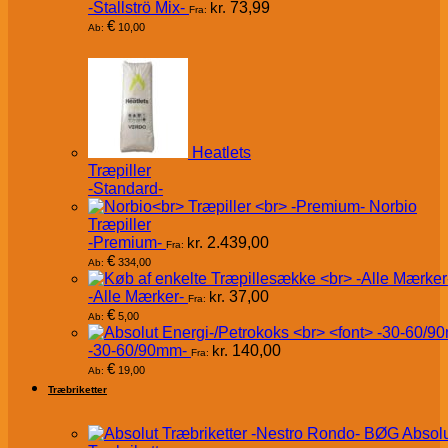
-Stallströ Mix-
kr.
73,99
Fra:
€
10,00
Ab:
Heatlets
Træpiller
-Standard-
Norbio
Træpiller
-Premium-
kr.
2.439,00
Fra:
€
334,00
Ab:
-Alle Mærker-
kr.
37,00
Fra:
€
5,00
Ab:
-30-60/90mm-
kr.
140,00
Fra:
€
19,00
Ab:
Træbriketter
Absol