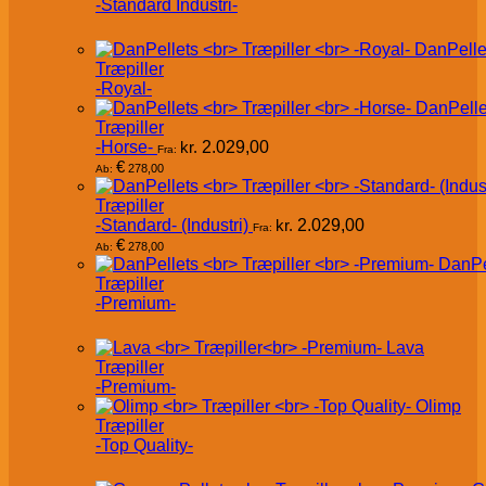
-Standard Industri-
DanPelle
Træpiller
-Royal-
DanPelle
Træpiller
-Horse-
kr.
2.029,00
Fra:
€
278,00
Ab:
Træpiller
-Standard- (Industri)
kr.
2.029,00
Fra:
€
278,00
Ab:
DanPe
Træpiller
-Premium-
Lava
Træpiller
-Premium-
Olimp
Træpiller
-Top Quality-