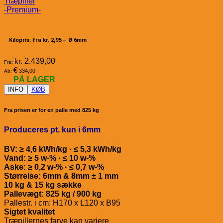
Træpiller
-Premium-
Kilopris: fra kr. 2,95 –
Ø 6mm
kr.
2.439,00
Fra:
€
334,00
Ab:
PÅ LAGER
INFO
KØB
Fra prisen er for en palle med 825 kg
Produceres pt. kun i 6mm
BV: ≥ 4,6 kWh/kg · ≤ 5,3 kWh/kg
Vand: ≥ 5 w-% · ≤ 10 w-%
Aske: ≥ 0,2 w-% · ≤ 0,7 w-%
Størrelse: 6mm & 8mm ± 1 mm
10 kg & 15 kg sække
Pallevægt: 825 kg / 900 kg
Pallestr. i cm: H170 x L120 x B95
Sigtet kvalitet
Træpillernes farve kan variere