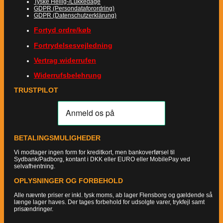
Tyske Hellig-/Lukkedage
GDPR (Persondataforordring)
GDPR (Datenschutzerklärung)
Fortyd ordre/køb
Fortrydelsesvejledning
Vertrag widerrufen
Widerrufsbelehrung
TRUSTPILOT
BETALINGSMULIGHEDER
Vi modtager ingen form for kreditkort, men bankoverførsel til
Sydbank/Padborg, kontant i DKK eller EURO eller MobilePay ved
selvafhentning.
OPLYSNINGER OG FORBEHOLD
Alle nævnte priser er inkl. tysk moms, ab lager Flensborg og gældende så
længe lager haves. Der tages forbehold for udsolgte varer, trykfejl samt
prisændringer.