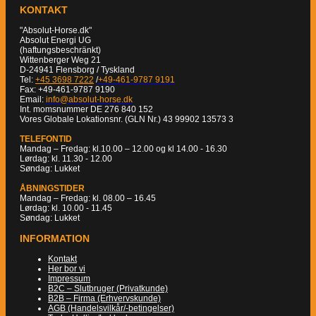
KONTAKT
"Absolut-Horse.dk"
Absolut Energi UG
(haftungsbeschränkt)
Wittenberger Weg 21
D-24941 Flensborg / Tyskland
Tel:
+45 3698 7222
/
+49-461-9787 9191
Fax: +49-461-9787 9190
Email:
info@absolut-horse.dk
Int. momsnummer DE 276 840 152
Vores Globale Lokationsnr. (GLN Nr.) 43 99902 13573 3
TELEFONTID
Mandag – Fredag: kl.10.00 – 12.00 og kl 14.00 - 16.30
Lørdag: kl. 11.30 - 12.00
Søndag: Lukket
ÅBNINGSTIDER
Mandag – Fredag: kl. 08.00 – 16.45
Lørdag: kl. 10.00 - 11.45
Søndag: Lukket
INFORMATION
Kontakt
Her bor vi
Impressum
B2C – Slutbruger (Privatkunde)
B2B – Firma (Erhvervskunde)
AGB (Handelsvilkår/-betingelser)