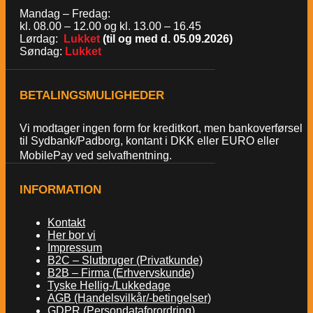
Mandag – Fredag:
kl. 08.00 – 12.00 og kl. 13.00 – 16.45
Lørdag:
Lukket
(til og med d. 05.09.2026)
Søndag:
Lukket
BETALINGSMULIGHEDER
Vi modtager ingen form for kreditkort, men bankoverførsel
til Sydbank/Padborg, kontant i DKK eller EURO eller
MobilePay ved selvafhentning.
INFORMATION
Kontakt
Her bor vi
Impressum
B2C – Slutbruger (Privatkunde)
B2B – Firma (Erhvervskunde)
Tyske Hellig-/Lukkedage
AGB (Handelsvilkår/-betingelser)
GDPR (Persondataforordring)