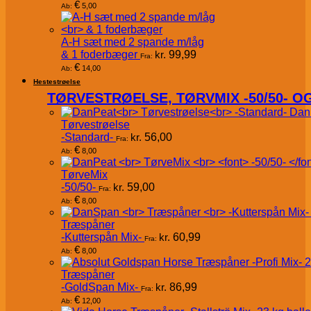
€
5,00
Ab:
A-H sæt med 2 spande m/låg
& 1 foderbæger
kr.
99,99
Fra:
€
14,00
Ab:
Hestestrøelse
TØRVESTRØELSE, TØRVMIX -50/50- 
Dan
Tørvestrøelse
-Standard-
kr.
56,00
Fra:
€
8,00
Ab:
TørveMix
-50/50-
kr.
59,00
Fra:
€
8,00
Ab:
Træspåner
-Kutterspån Mix-
kr.
60,99
Fra:
€
8,00
Ab:
Træspåner
-GoldSpan Mix-
kr.
86,99
Fra:
€
12,00
Ab: