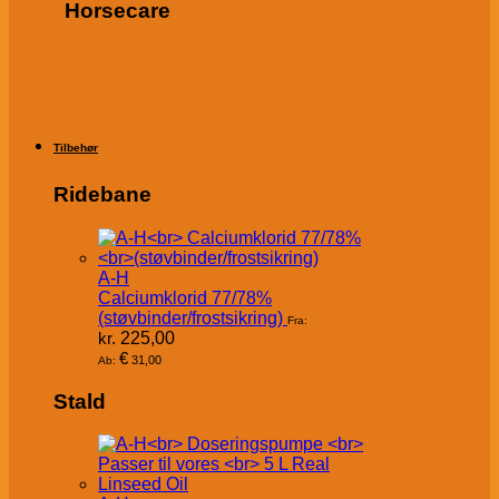
Horsecare
Tilbehør
Ridebane
A-H
Calciumklorid 77/78%
(støvbinder/frostsikring)
Fra:
kr.
225,00
€
31,00
Ab:
Stald