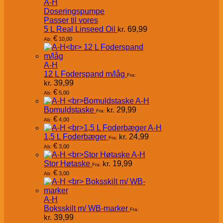
A-H
Doseringspumpe
Passer til vores
5 L Real Linseed Oil
kr.
69,99
€
10,00
Ab:
A-H
12 L Foderspand m/låg
Fra:
kr.
39,99
€
5,00
Ab:
A-H
Bomuldstaske
kr.
29,99
Fra:
€
4,00
Ab:
A-H
1,5 L Foderbæger
kr.
24,99
Fra:
€
3,00
Ab:
A-H
Stor Høtaske
kr.
19,99
Fra:
€
3,00
Ab:
A-H
Boksskilt m/ WB-marker
Fra:
kr.
39,99