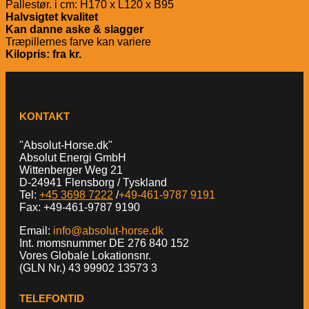
Pallestør. i cm: H170 x L120 x B95
Halvsigtet kvalitet
Kan danne aske & slagger
Træpillernes farve kan variere
Kilopris: fra kr.
KONTAKT
"Absolut-Horse.dk"
Absolut Energi GmbH
Wittenberger Weg 21
D-24941 Flensborg / Tyskland
Tel:
+45 3698 7222
/
+49-461-9787 9191
Fax: +49-461-9787 9190
Email:
info@absolut-horse.dk
Int. momsnummer DE 276 840 152
Vores Globale Lokationsnr.
(GLN Nr.) 43 99902 13573 3
TELEFONTID