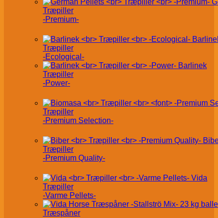
G
Træpiller
-Premium-
Barline
Træpiller
-Ecological-
Barlinek
Træpiller
-Power-
Træpiller
-Premium Selection-
Bibe
Træpiller
-Premium Quality-
Vida
Træpiller
-Varme Pellets-
Træspåner