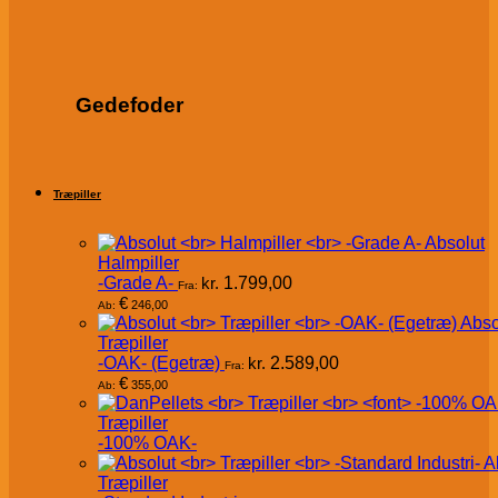
Gedefoder
Træpiller
Absolut
Halmpiller
-Grade A-
kr.
1.799,00
Fra:
€
246,00
Ab:
Abso
Træpiller
-OAK- (Egetræ)
kr.
2.589,00
Fra:
€
355,00
Ab:
Træpiller
-100% OAK-
A
Træpiller