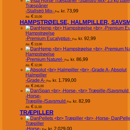
Træspåner
-Stallströ Mix-
kr.
73,99
Fra:
€
10,00
Ab:
HAMPSTRØELSE, HALMPILLER, SAVS
Hampstrøelse
-Premium Eucalyptus-
kr.
92,99
Fra:
€
13,00
Ab:
Hampstrøelse
-Premium Naturel-
kr.
86,99
Fra:
€
12,00
Ab:
Absolut
Halmpiller
-Grade A-
kr.
1.799,00
Fra:
€
246,00
Ab:
-Horse-
Træpille-/Savsmuld
kr.
82,99
Fra:
€
11,00
Ab:
TRÆPILLER
DanPelle
Træpiller
-Horse-
kr.
2.029,00
Fra: