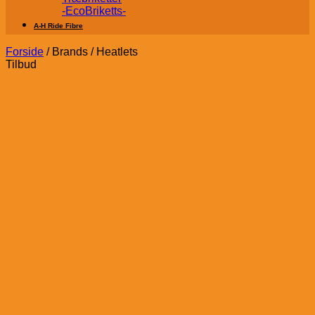
-EcoBriketts-
A-H Ride Fibre
Forside
/
Brands
/
Heatlets
Tilbud