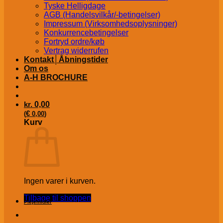
Tyske Helligdage
AGB (Handelsvilkår/-betingelser)
Impressum (Virksomhedsoplysninger)
Konkurrencebetingelser
Fortryd ordre/køb
Vertrag widerrufen
Kontakt│Åbningstider
Om os
A-H BROCHURE
kr.
0,00
€
(
0,00
)
Kurv
Ingen varer i kurven.
Tilbage til shoppen
Plejemidler