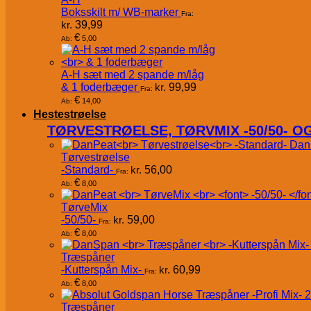
Boksskilt m/ WB-marker
Fra:
kr.
39,99
€
5,00
Ab:
A-H sæt med 2 spande m/låg
& 1 foderbæger
kr.
99,99
Fra:
€
14,00
Ab:
Hestestrøelse
TØRVESTRØELSE, TØRVMIX -50/50- 
Dan
Tørvestrøelse
-Standard-
kr.
56,00
Fra:
€
8,00
Ab:
TørveMix
-50/50-
kr.
59,00
Fra:
€
8,00
Ab:
Træspåner
-Kutterspån Mix-
kr.
60,99
Fra:
€
8,00
Ab:
Træspåner