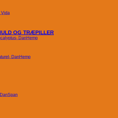
Vida
MULD OG TRÆPILLER
DanHemp
DanHemp
DanSpan