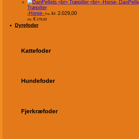
DanPelle
Træpiller
-Horse-
kr.
2.029,00
Fra:
€
278,00
Ab:
Dyrefoder
Kattefoder
Hundefoder
Fjerkræfoder