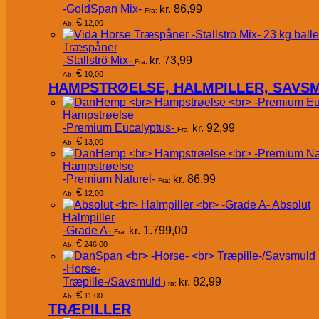
-GoldSpan Mix-
kr.
86,99
Fra:
€
12,00
Ab:
Træspåner
-Stallströ Mix-
kr.
73,99
Fra:
€
10,00
Ab:
HAMPSTRØELSE, HALMPILLER, SAVS
Hampstrøelse
-Premium Eucalyptus-
kr.
92,99
Fra:
€
13,00
Ab:
Hampstrøelse
-Premium Naturel-
kr.
86,99
Fra:
€
12,00
Ab:
Absolut
Halmpiller
-Grade A-
kr.
1.799,00
Fra:
€
246,00
Ab:
-Horse-
Træpille-/Savsmuld
kr.
82,99
Fra:
€
11,00
Ab:
TRÆPILLER