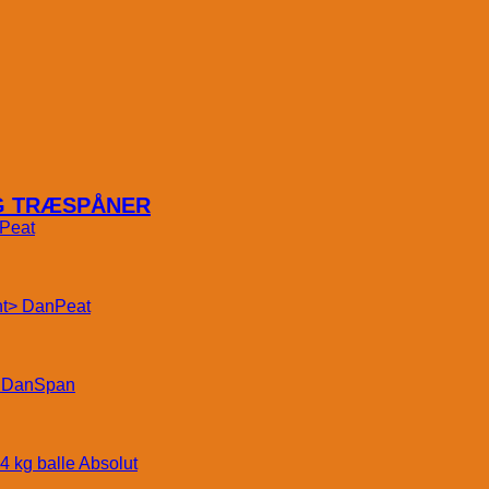
OG TRÆSPÅNER
Peat
DanPeat
DanSpan
Absolut