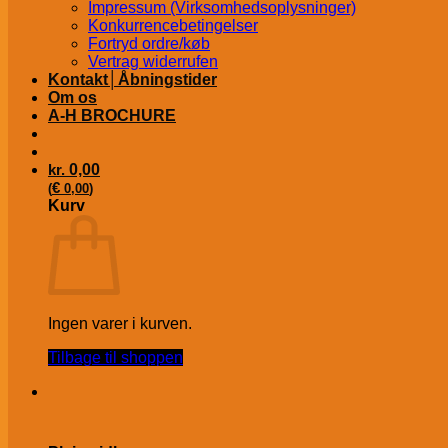
Impressum (Virksomhedsoplysninger)
Konkurrencebetingelser
Fortryd ordre/køb
Vertrag widerrufen
Kontakt│Åbningstider
Om os
A-H BROCHURE
kr.
0,00
€
(
0,00
)
Kurv
Ingen varer i kurven.
Tilbage til shoppen