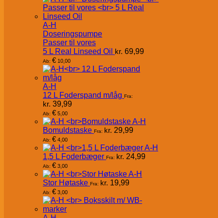
A-H
Doseringspumpe
Passer til vores
5 L Real Linseed Oil
kr.
69,99
€
10,00
Ab:
A-H
12 L Foderspand m/låg
Fra:
kr.
39,99
€
5,00
Ab:
A-H
Bomuldstaske
kr.
29,99
Fra:
€
4,00
Ab:
A-H
1,5 L Foderbæger
kr.
24,99
Fra:
€
3,00
Ab:
A-H
Stor Høtaske
kr.
19,99
Fra:
€
3,00
Ab:
A-H