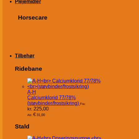
Plejemidler
Horsecare
Tilbehør
Ridebane
A-H
Calciumklorid 77/78%
(støvbinder/frostsikring)
Fra:
kr.
225,00
€
31,00
Ab:
Stald