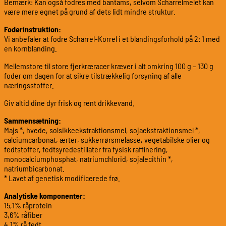
Bemærk: Kan også fodres med bantams, selvom Scharrelmelet kan
være mere egnet på grund af dets lidt mindre struktur.
Foderinstruktion:
Vi anbefaler at fodre Scharrel-Korrel i et blandingsforhold på 2: 1 med
en kornblanding.
Mellemstore til store fjerkræracer kræver i alt omkring 100 g – 130 g
foder om dagen for at sikre tilstrækkelig forsyning af alle
næringsstoffer.
Giv altid dine dyr frisk og rent drikkevand.
Sammensætning:
Majs *, hvede, solsikkeekstraktionsmel, sojaekstraktionsmel *,
calciumcarbonat, ærter, sukkerrørsmelasse, vegetabilske olier og
fedtstoffer, fedtsyredestillater fra fysisk raffinering,
monocalciumphosphat, natriumchlorid, sojalecithin *,
natriumbicarbonat.
* Lavet af genetisk modificerede frø.
Analytiske komponenter:
15,1% råprotein
3,6% råfiber
4,1% rå fedt