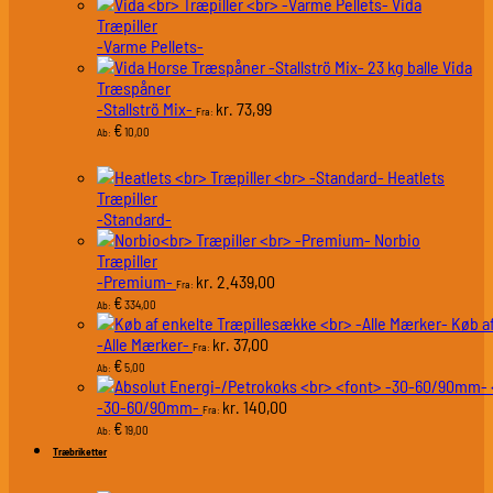
Vida
Træpiller
-Varme Pellets-
Vida
Træspåner
-Stallströ Mix-
73,99
kr.
Fra:
€
10,00
Ab:
Heatlets
Træpiller
-Standard-
Norbio
Træpiller
-Premium-
2.439,00
kr.
Fra:
€
334,00
Ab:
Køb a
-Alle Mærker-
37,00
kr.
Fra:
€
5,00
Ab:
-30-60/90mm-
140,00
kr.
Fra:
€
19,00
Ab:
Træbriketter