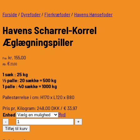
Forside
/
Dyrefoder
/
Fjerkræfoder
/
Havens Hønsefoder
Havens Scharrel-Korrel
Æglægningspiller
155,00
kr.
Fra:
€
21,00
Ab:
1 sæk : 25 kg
½ palle: 20 sække = 500 kg
1 palle : 40 sække = 1000 kg
Pallestørrelse i cm: H170 x L120 x B80
Pris pr. Kilogram: 248,00 DKK / € 33,97
Ryd
Enhed
Havens
Scharrel-
Tilføj til kurv
Korrel
Æglægningspiller