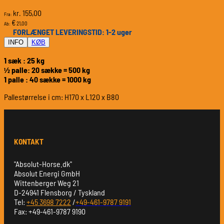
155,00
kr.
Fra:
€
21,00
Ab:
FORLÆNGET LEVERINGSTID: 1-2 uger
INFO
KØB
1 sæk : 25 kg
½ palle: 20 sække = 500 kg
1 palle : 40 sække = 1000 kg
Pallestørrelse i cm: H170 x L120 x B80
KONTAKT
"Absolut-Horse.dk"
Absolut Energi GmbH
Wittenberger Weg 21
D-24941 Flensborg / Tyskland
Tel:
+45 3698 7222
/
+49-461-9787 9191
Fax: +49-461-9787 9190