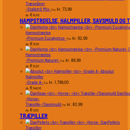
Træspåner
-Stallströ Mix-
73,99
kr.
Fra:
€
10,00
Ab:
HAMPSTRØELSE, HALMPILLER, SAVSMULD OG 
Hampstrøelse
-Premium Eucalyptus-
92,99
kr.
Fra:
€
13,00
Ab:
Hampstrøelse
-Premium Naturel-
86,99
kr.
Fra:
€
12,00
Ab:
Absolut
Halmpiller
-Grade A-
1.799,00
kr.
Fra:
€
246,00
Ab:
DanSp
-Horse-
Træpille-/Savsmuld
82,99
kr.
Fra:
€
11,00
Ab:
TRÆPILLER
DanPellets
Træpiller