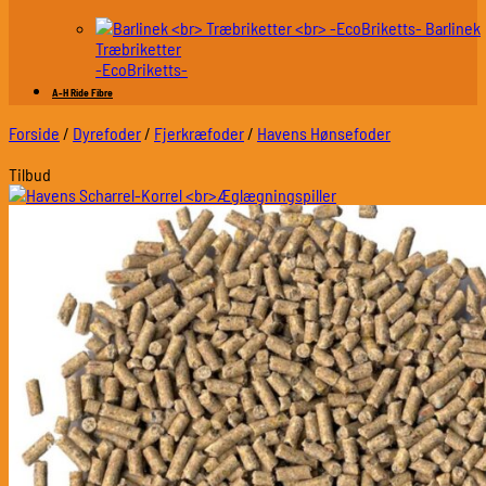
Barlinek
Træbriketter
-EcoBriketts-
A-H Ride Fibre
Forside
/
Dyrefoder
/
Fjerkræfoder
/
Havens Hønsefoder
Tilbud