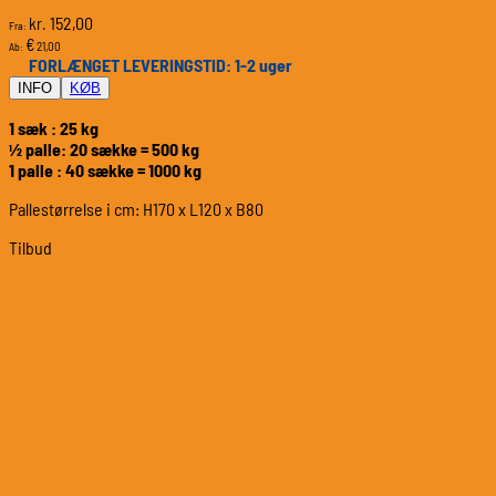
152,00
kr.
Fra:
€
21,00
Ab:
FORLÆNGET LEVERINGSTID: 1-2 uger
INFO
KØB
1 sæk : 25 kg
½ palle: 20 sække = 500 kg
1 palle : 40 sække = 1000 kg
Pallestørrelse i cm: H170 x L120 x B80
Tilbud