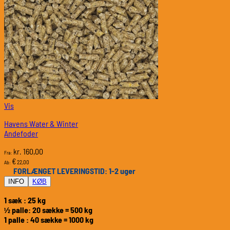
Vis
Havens Water & Winter
Andefoder
160,00
kr.
Fra:
€
22,00
Ab:
FORLÆNGET LEVERINGSTID: 1-2 uger
INFO
KØB
1 sæk : 25 kg
½ palle: 20 sække = 500 kg
1 palle : 40 sække = 1000 kg