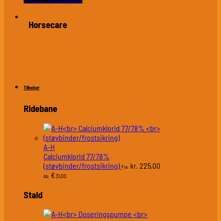
Horsecare
Tilbehør
Ridebane
A-H
Calciumklorid 77/78%
(støvbinder/frostsikring)
225,00
kr.
Fra:
€
31,00
Ab:
Stald