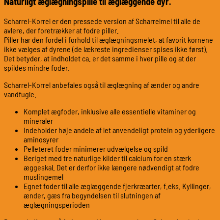
Naturligt æglægningspille til æglæggende dyr.
Scharrel-Korrel er den pressede version af Scharrelmel til alle de
avlere, der foretrækker at fodre piller.
Piller har den fordel i forhold til æglægningsmelet, at favorit kornene
ikke vælges af dyrene (de lækreste ingredienser spises ikke først).
Det betyder, at indholdet ca. er det samme i hver pille og at der
spildes mindre foder.
Scharrel-Korrel anbefales også til æglægning af ænder og andre
vandfugle.
Komplet ægfoder, inklusive alle essentielle vitaminer og
mineraler
Indeholder høje andele af let anvendeligt protein og yderligere
aminosyrer
Pelleteret foder minimerer udvælgelse og spild
Beriget med tre naturlige kilder til calcium for en stærk
æggeskal. Det er derfor ikke længere nødvendigt at fodre
muslingemel
Egnet foder til alle æglæggende fjerkræarter, f.eks. Kyllinger,
ænder, gæs fra begyndelsen til slutningen af ​​
æglægningsperioden