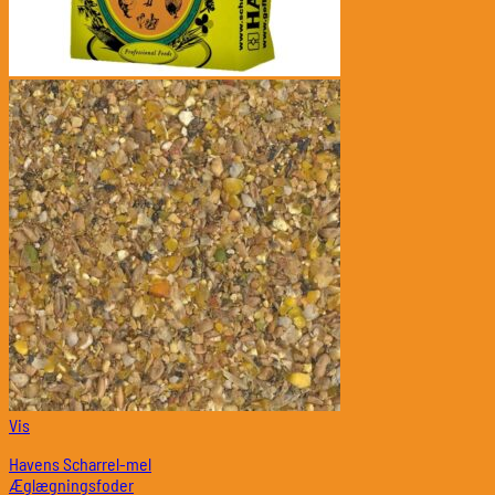
Vis
Havens Scharrel-mel
Æglægningsfoder