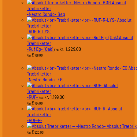
Absolut
Træbriketter
-Nestro Rondo- Bøg
Absolut
Træbriketter
-RUF-R-LYS-
Absolut
Træbriketter
-Ruf Eg- (Oak)
1.229,00
kr.
Fra:
€
168,00
Ab:
Abso
Træbriketter
-Nestro Rondo- EG
Absolut
Træbriketter
-RUF-
1.199,00
kr.
Fra:
€
164,00
Ab:
Absolut
Træbriketter
-RUF-R-
Absolut Træbrik
€
520,00
Ab: