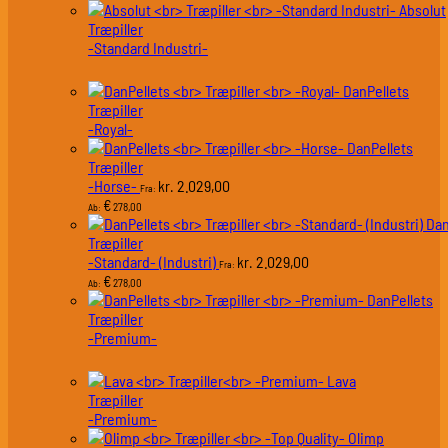
Absolut
Træpiller
-Standard Industri-
DanPellets
Træpiller
-Royal-
DanPellets
Træpiller
-Horse-
2.029,00
kr.
Fra:
€
278,00
Ab:
Dan
Træpiller
-Standard- (Industri)
2.029,00
kr.
Fra:
€
278,00
Ab:
DanPellets
Træpiller
-Premium-
Lava
Træpiller
-Premium-
Olimp