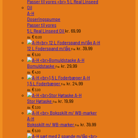
A-H
Doseringspumpe
Passer til vores
5 L Real Linseed Oil
69,99
kr.
€
10,00
Ab:
A-H
12 L Foderspand m/låg
39,99
kr.
Fra:
€
5,00
Ab:
A-H
Bomuldstaske
29,99
kr.
Fra:
€
4,00
Ab:
A-H
1,5 L Foderbæger
24,99
kr.
Fra:
€
3,00
Ab:
A-H
Stor Høtaske
19,99
kr.
Fra:
€
3,00
Ab:
A-H
Boksskilt m/ WB-marker
39,99
kr.
Fra:
€
5,00
Ab: