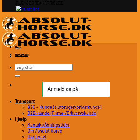
FLENSBORG/HARRISLEE
Hjem
Hestefoder
Søg
efter:
Transport
B2C – Kunde (slutbruger/privatkunde)
B2B-kunde (Firma-/Erhvervskunde)
Hjælp
Kontakt/Åbningstider
Om Absolut Horse
Her bor vi