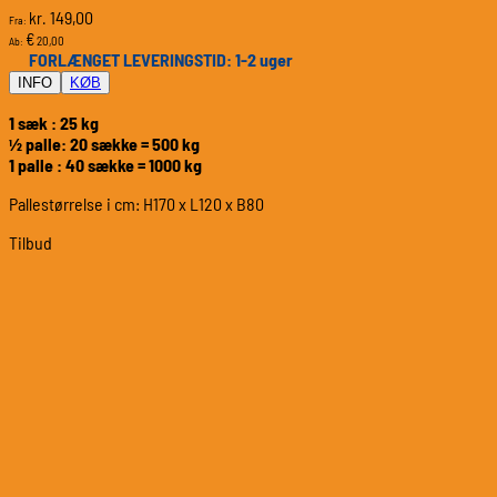
149,00
kr.
Fra:
€
20,00
Ab:
FORLÆNGET LEVERINGSTID: 1-2 uger
INFO
KØB
1 sæk : 25 kg
½ palle: 20 sække = 500 kg
1 palle : 40 sække = 1000 kg
Pallestørrelse i cm: H170 x L120 x B80
Tilbud