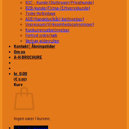
B2C – Kunde (Slutbruger/Privatkunde)
B2B-kunde (Firma-/Erhvervskunde)
Tyske Helligdage
AGB (Handelsvilkår/-betingelser)
Impressum (Virksomhedsoplysninger)
Konkurrencebetingelser
Fortryd ordre/køb
Vertrag widerrufen
Kontakt│Åbningstider
Om os
A-H BROCHURE
0,00
kr.
€
(
0,00
)
Kurv
Ingen varer i kurven.
Tilbage til shoppen
Plejemidler