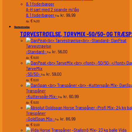
A-H sæt med 2 spande m/låg
& 1 foderbæger
99,99
kr.
Fra:
€
14,00
Ab:
Hestestrøelse
TØRVESTRØELSE, TØRVMIX -50/50- OG TRÆS
DanPeat
Tørvestrøelse
-Standard-
56,00
kr.
Fra:
€
8,00
Ab:
Da
TørveMix
-50/50-
59,00
kr.
Fra:
€
8,00
Ab:
DanSp
Træspåner
-Kutterspån Mix-
60,99
kr.
Fra:
€
8,00
Ab:
Træspåner
-GoldSpan Mix-
86,99
kr.
Fra:
€
12,00
Ab:
Vida