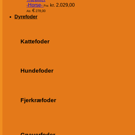
-Horse-
kr.
2.029,00
Fra:
€
278,00
Ab:
Dyrefoder
Kattefoder
Hundefoder
Fjerkræfoder
Gnaverfoder