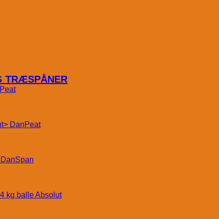
OG TRÆSPÅNER
Peat
DanPeat
DanSpan
Absolut