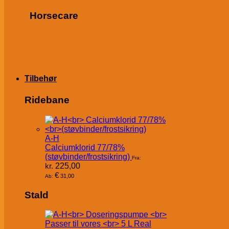
Horsecare
Tilbehør
Ridebane
A-H
Calciumklorid 77/78%
(støvbinder/frostsikring)
Fra:
kr.
225,00
€
31,00
Ab:
Stald