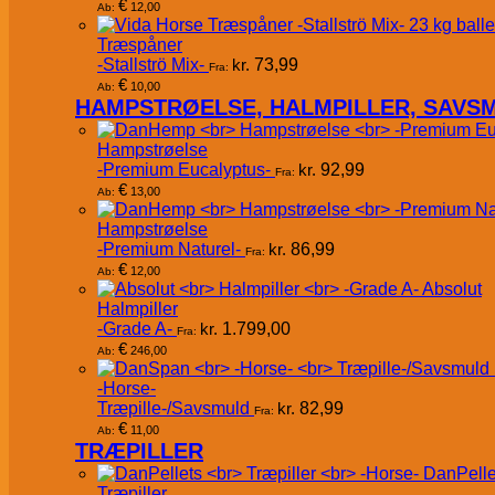
€
12,00
Ab:
Træspåner
-Stallströ Mix-
kr.
73,99
Fra:
€
10,00
Ab:
HAMPSTRØELSE, HALMPILLER, SAVS
Hampstrøelse
-Premium Eucalyptus-
kr.
92,99
Fra:
€
13,00
Ab:
Hampstrøelse
-Premium Naturel-
kr.
86,99
Fra:
€
12,00
Ab:
Absolut
Halmpiller
-Grade A-
kr.
1.799,00
Fra:
€
246,00
Ab:
-Horse-
Træpille-/Savsmuld
kr.
82,99
Fra:
€
11,00
Ab:
TRÆPILLER
DanPelle
Træpiller