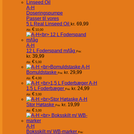
A-H
Doseringspumpe
Passer til vores
5 L Real Linseed Oil
kr.
69,99
€
10,00
Ab:
A-H
12 L Foderspand m/låg
Fra:
kr.
39,99
€
5,00
Ab:
A-H
Bomuldstaske
kr.
29,99
Fra:
€
4,00
Ab:
A-H
1,5 L Foderbæger
kr.
24,99
Fra:
€
3,00
Ab:
A-H
Stor Høtaske
kr.
19,99
Fra:
€
3,00
Ab:
A-H
Boksskilt m/ WB-marker
Fra: