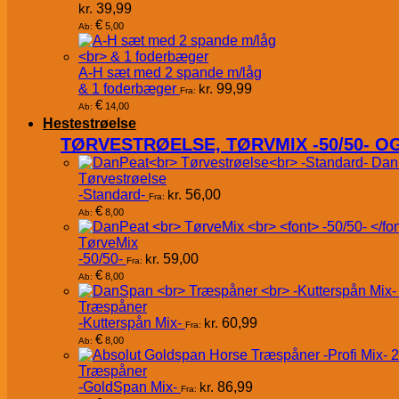
kr.
39,99
€
5,00
Ab:
A-H sæt med 2 spande m/låg
& 1 foderbæger
kr.
99,99
Fra:
€
14,00
Ab:
Hestestrøelse
TØRVESTRØELSE, TØRVMIX -50/50- 
Dan
Tørvestrøelse
-Standard-
kr.
56,00
Fra:
€
8,00
Ab:
TørveMix
-50/50-
kr.
59,00
Fra:
€
8,00
Ab:
Træspåner
-Kutterspån Mix-
kr.
60,99
Fra:
€
8,00
Ab:
Træspåner
-GoldSpan Mix-
kr.
86,99
Fra: