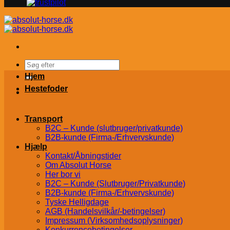
Søg
efter:
Hjem
Hestefoder
Transport
B2C – Kunde (slutbruger/privatkunde)
B2B-kunde (Firma-/Erhvervskunde)
Hjælp
Kontakt/Åbningstider
Om Absolut Horse
Her bor vi
B2C – Kunde (Slutbruger/Privatkunde)
B2B-kunde (Firma-/Erhvervskunde)
Tyske Helligdage
AGB (Handelsvilkår/-betingelser)
Impressum (Virksomhedsoplysninger)
Konkurrencebetingelser