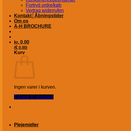
Fortryd ordre/køb
Vertrag widerrufen
Kontakt│Åbningstider
Om os
A-H BROCHURE
kr.
0,00
€
(
0,00
)
Kurv
Ingen varer i kurven.
Tilbage til shoppen
Plejemidler