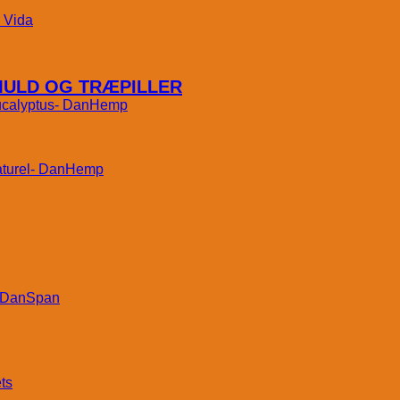
Vida
MULD OG TRÆPILLER
DanHemp
DanHemp
DanSpan
ts