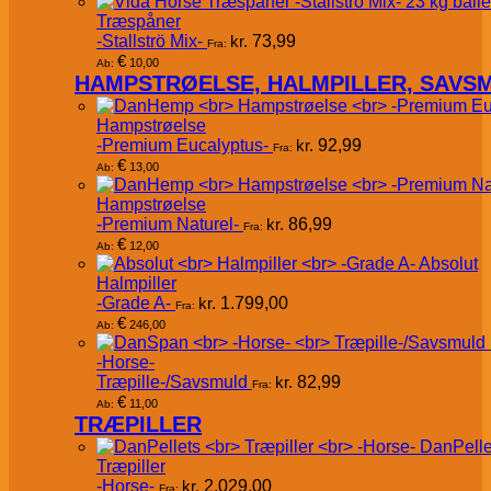
Træspåner
-Stallströ Mix-
kr.
73,99
Fra:
€
10,00
Ab:
HAMPSTRØELSE, HALMPILLER, SAVS
Hampstrøelse
-Premium Eucalyptus-
kr.
92,99
Fra:
€
13,00
Ab:
Hampstrøelse
-Premium Naturel-
kr.
86,99
Fra:
€
12,00
Ab:
Absolut
Halmpiller
-Grade A-
kr.
1.799,00
Fra:
€
246,00
Ab:
-Horse-
Træpille-/Savsmuld
kr.
82,99
Fra:
€
11,00
Ab:
TRÆPILLER
DanPelle
Træpiller
-Horse-
kr.
2.029,00
Fra: