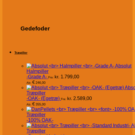
Gedefoder
Træpiller
Absolut
Halmpiller
-Grade A-
kr.
1.799,00
Fra:
€
246,00
Ab:
Abso
Træpiller
-OAK- (Egetræ)
kr.
2.589,00
Fra:
€
355,00
Ab:
Træpiller
-100% OAK-
A
Træpiller