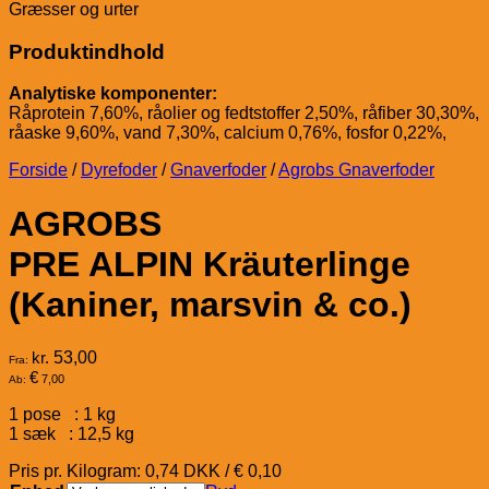
Græsser og urter
Produktindhold
Analytiske komponenter:
Råprotein 7,60%, råolier og fedtstoffer 2,50%, råfiber 30,30%,
råaske 9,60%, vand 7,30%, calcium 0,76%, fosfor 0,22%,
Forside
/
Dyrefoder
/
Gnaverfoder
/
Agrobs Gnaverfoder
AGROBS
PRE ALPIN Kräuterlinge
(Kaniner, marsvin & co.)
kr.
53,00
Fra:
€
7,00
Ab:
1 pose : 1 kg
1 sæk : 12,5 kg
Pris pr. Kilogram: 0,74 DKK / € 0,10