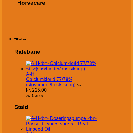
Horsecare
Tilbehør
Ridebane
A-H
Calciumklorid 77/78%
(støvbinder/frostsikring)
Fra:
kr.
225,00
€
31,00
Ab:
Stald