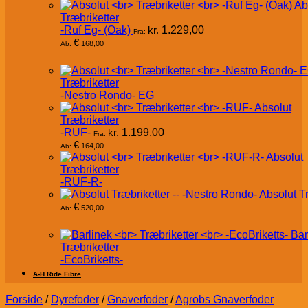
Ab
Træbriketter
-Ruf Eg- (Oak)
kr.
1.229,00
Fra:
€
168,00
Ab:
Træbriketter
-Nestro Rondo- EG
Absolut
Træbriketter
-RUF-
kr.
1.199,00
Fra:
€
164,00
Ab:
Absolut
Træbriketter
-RUF-R-
Absolut T
€
520,00
Ab:
Bar
Træbriketter
-EcoBriketts-
A-H Ride Fibre
Forside
/
Dyrefoder
/
Gnaverfoder
/
Agrobs Gnaverfoder