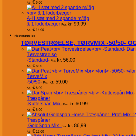
€
5,00
Ab:
A-H sæt med 2 spande m/låg
& 1 foderbæger
kr.
99,99
Fra:
€
14,00
Ab:
Hestestrøelse
TØRVESTRØELSE, TØRVMIX -50/50- 
Dan
Tørvestrøelse
-Standard-
kr.
56,00
Fra:
€
8,00
Ab:
TørveMix
-50/50-
kr.
59,00
Fra:
€
8,00
Ab:
Træspåner
-Kutterspån Mix-
kr.
60,99
Fra:
€
8,00
Ab:
Træspåner
-GoldSpan Mix-
kr.
86,99
Fra:
€
12,00
Ab: