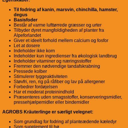
Til fodring af k
anin, marsvin, chinchilla, hamster,
degus
Basisfoder
Består af varme lufttørrede græsser og urter
Tilbyder dyret mangfoldigheden af ​​planter fra
Alpeforlandet
Giver et ideelt forhold mellem calcium og fosfor
Let at dosere
Indeholder ikke korn
Indeholder kun ingredienser fra økologisk landbrug
Indeholder vitaminer og næringsstoffer
Fremmer den nødvendige tandafskrabning
Pressede kolber
Stimulerer tyggeaktiviteten
Støvfri, ren, rig på råfiber og lav på allergener
Forbedrer fordøjelsen
Har et moderat proteinindhold
Præsenteres uden smagsstoffer, konserveringsmidler,
pressehjælpemidler eller bindemidler
AGROBS Kräuterlinge er særligt velegnet:
Som grundlag for fodring af planteædende kæledyr
Som supplement til hø