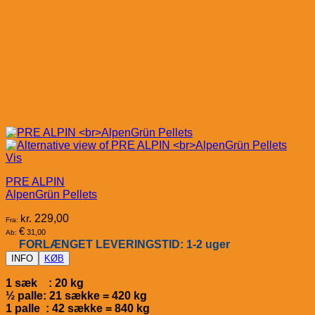
Vis
PRE ALPIN
AlpenGrün Pellets
kr.
229,00
Fra:
€
31,00
Ab:
FORLÆNGET LEVERINGSTID: 1-2 uger
INFO
KØB
1 sæk : 20 kg
½ palle: 21 sække = 420 kg
1 palle : 42 sække = 840 kg