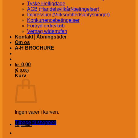
Tyske Helligdage
AGB (Handelsvilkår/-betingelser)
Impressum (Virksomhedsoplysninger)
Konkurrencebetingelser
Fortryd ordre/køb
Vertrag widerrufen
Kontakt│Åbningstider
Om os
A-H BROCHURE
kr.
0,00
€
(
0,00
)
Kurv
Ingen varer i kurven.
Tilbage til shoppen
Plejemidler