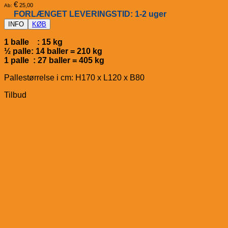
€
25,00
Ab:
FORLÆNGET LEVERINGSTID: 1-2 uger
INFO
KØB
1 balle : 15 kg
½ palle: 14 baller = 210 kg
1 palle : 27 baller = 405 kg
Pallestørrelse i cm: H170 x L120 x B80
Tilbud