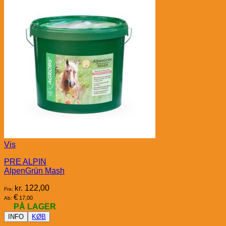
Vis
PRE ALPIN
AlpenGrün Mash
kr.
122,00
Fra:
€
17,00
Ab:
PÅ LAGER
INFO
KØB