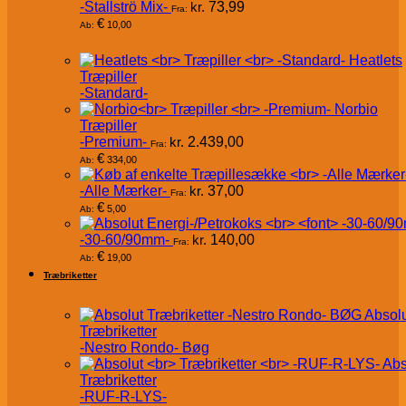
-Stallströ Mix-
kr.
73,99
Fra:
€
10,00
Ab:
Heatlets
Træpiller
-Standard-
Norbio
Træpiller
-Premium-
kr.
2.439,00
Fra:
€
334,00
Ab:
-Alle Mærker-
kr.
37,00
Fra:
€
5,00
Ab:
-30-60/90mm-
kr.
140,00
Fra:
€
19,00
Ab:
Træbriketter
Absol
Træbriketter
-Nestro Rondo- Bøg
Abs
Træbriketter
-RUF-R-LYS-