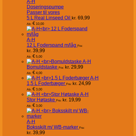
A-H
Doseringspumpe
Passer til vores
5 L Real Linseed Oil
kr.
69,99
€
10,00
Ab:
A-H
12 L Foderspand m/låg
Fra:
kr.
39,99
€
5,00
Ab:
A-H
Bomuldstaske
kr.
29,99
Fra:
€
4,00
Ab:
A-H
1,5 L Foderbæger
kr.
24,99
Fra:
€
3,00
Ab:
A-H
Stor Høtaske
kr.
19,99
Fra:
€
3,00
Ab:
A-H
Boksskilt m/ WB-marker
Fra:
kr.
39,99