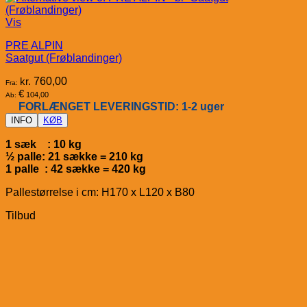
Vis
PRE ALPIN
Saatgut (Frøblandinger)
kr.
760,00
Fra:
€
104,00
Ab:
FORLÆNGET LEVERINGSTID: 1-2 uger
INFO
KØB
1 sæk : 10 kg
½ palle: 21 sække = 210 kg
1 palle : 42 sække = 420 kg
Pallestørrelse i cm: H170 x L120 x B80
Tilbud