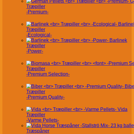
G
Træpiller
-Premium-
Barline
Træpiller
-Ecological-
Barlinek
Træpiller
-Power-
Træpiller
-Premium Selection-
Bibe
Træpiller
-Premium Quality-
Vida
Træpiller
-Varme Pellets-
Træspåner