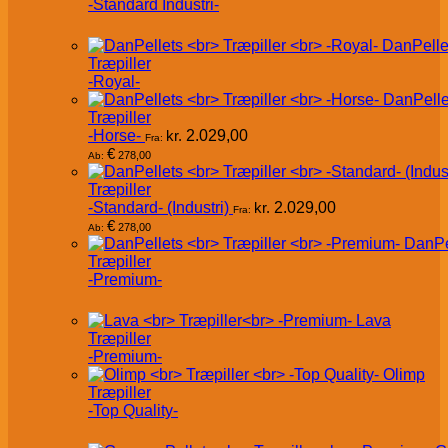
-Standard Industri-
DanPelle
Træpiller
-Royal-
DanPelle
Træpiller
-Horse-
kr.
2.029,00
Fra:
€
278,00
Ab:
Træpiller
-Standard- (Industri)
kr.
2.029,00
Fra:
€
278,00
Ab:
DanPe
Træpiller
-Premium-
Lava
Træpiller
-Premium-
Olimp
Træpiller
-Top Quality-