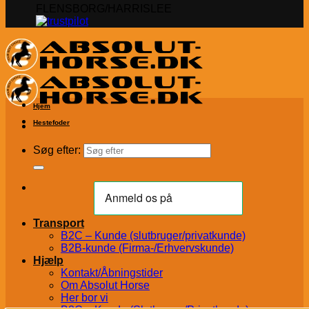
FLENSBORG/HARRISLEE
Hjem
Hestefoder
Søg efter:
Transport
B2C – Kunde (slutbruger/privatkunde)
B2B-kunde (Firma-/Erhvervskunde)
Hjælp
Kontakt/Åbningstider
Om Absolut Horse
Her bor vi