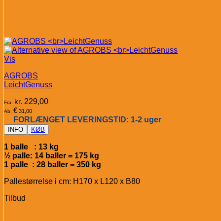
Vis
AGROBS
LeichtGenuss
kr.
229,00
Fra:
€
31,00
Ab:
FORLÆNGET LEVERINGSTID: 1-2 uger
INFO
KØB
1 balle : 13 kg
½ palle: 14 baller = 175 kg
1 palle : 28 baller = 350 kg
Pallestørrelse i cm: H170 x L120 x B80
Tilbud