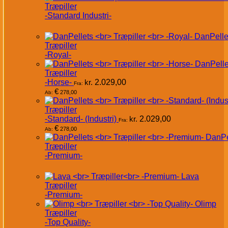
Træpiller
-Standard Industri-
DanPelle
Træpiller
-Royal-
DanPelle
Træpiller
-Horse-
kr.
2.029,00
Fra:
€
278,00
Ab:
Træpiller
-Standard- (Industri)
kr.
2.029,00
Fra:
€
278,00
Ab:
DanPe
Træpiller
-Premium-
Lava
Træpiller
-Premium-
Olimp
Træpiller
-Top Quality-