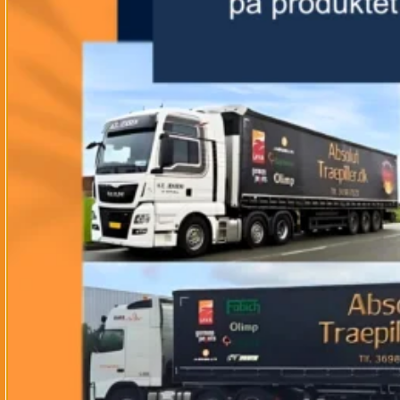
Horsecare
Tilbehør
Ridebane
A-H
Calciumklorid 77/78%
(støvbinder/frostsikring)
Fra:
kr.
225,00
€
31,00
Ab:
Stald