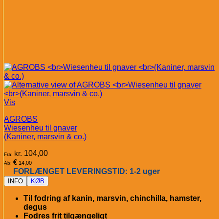
Vis
AGROBS
Wiesenheu til gnaver
(Kaniner, marsvin & co.)
kr.
104,00
Fra:
€
14,00
Ab:
FORLÆNGET LEVERINGSTID: 1-2 uger
INFO
KØB
Til fodring af kanin, marsvin, chinchilla, hamster,
degus
Fodres frit tilgængeligt