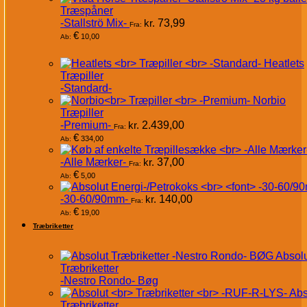
Træspåner
-Stallströ Mix-
kr.
73,99
Fra:
€
10,00
Ab:
Heatlets
Træpiller
-Standard-
Norbio
Træpiller
-Premium-
kr.
2.439,00
Fra:
€
334,00
Ab:
-Alle Mærker-
kr.
37,00
Fra:
€
5,00
Ab:
-30-60/90mm-
kr.
140,00
Fra:
€
19,00
Ab:
Træbriketter
Absol
Træbriketter
-Nestro Rondo- Bøg
Abs
Træbriketter