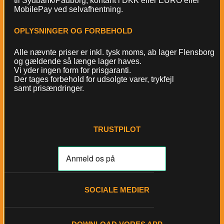
til Sydbank/Padborg, kontant i DKK eller EURO eller
MobilePay ved selvafhentning.
OPLYSNINGER OG FORBEHOLD
Alle nævnte priser er inkl. tysk moms, ab lager Flensborg
og gældende så længe lager haves.
Vi yder ingen form for prisgaranti.
Der tages forbehold for udsolgte varer, trykfejl
samt prisændringer.
TRUSTPILOT
SOCIALE MEDIER