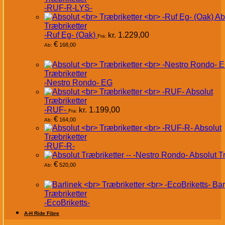
-RUF-R-LYS-
Ab
Træbriketter
-Ruf Eg- (Oak)
kr.
1.229,00
Fra:
€
168,00
Ab:
Træbriketter
-Nestro Rondo- EG
Absolut
Træbriketter
-RUF-
kr.
1.199,00
Fra:
€
164,00
Ab:
Absolut
Træbriketter
-RUF-R-
Absolut T
€
520,00
Ab:
Bar
Træbriketter
-EcoBriketts-
A-H Ride Fibre