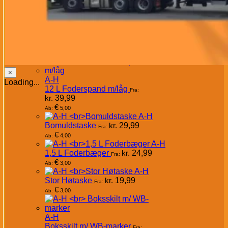
A-H
Doseringspumpe
Passer til vores
5 L Real Linseed Oil
kr.
69,99
€
10,00
Ab:
×
A-H
Loading...
12 L Foderspand m/låg
Fra:
kr.
39,99
€
5,00
Ab:
A-H
Bomuldstaske
kr.
29,99
Fra:
€
4,00
Ab:
A-H
1,5 L Foderbæger
kr.
24,99
Fra:
€
3,00
Ab:
A-H
Stor Høtaske
kr.
19,99
Fra:
€
3,00
Ab:
A-H
Boksskilt m/ WB-marker
Fra: