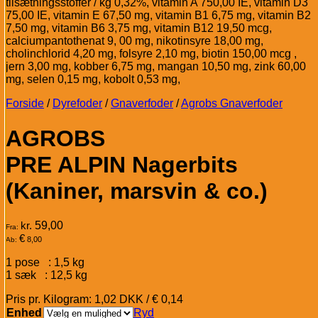
tilsætningsstoffer / kg 0,32%, vitamin A 750,00 IE, vitamin D3
75,00 IE, vitamin E 67,50 mg, vitamin B1 6,75 mg, vitamin B2
7,50 mg, vitamin B6 3,75 mg, vitamin B12 19,50 mcg,
calciumpantothenat 9, 00 mg, nikotinsyre 18,00 mg,
cholinchlorid 4,20 mg, folsyre 2,10 mg, biotin 150,00 mcg ,
jern 3,00 mg, kobber 6,75 mg, mangan 10,50 mg, zink 60,00
mg, selen 0,15 mg, kobolt 0,53 mg,
Forside
/
Dyrefoder
/
Gnaverfoder
/
Agrobs Gnaverfoder
AGROBS
PRE ALPIN Nagerbits
(Kaniner, marsvin & co.)
kr.
59,00
Fra:
€
8,00
Ab:
1 pose : 1,5 kg
1 sæk : 12,5 kg
Pris pr. Kilogram: 1,02 DKK / € 0,14
Enhed
Ryd