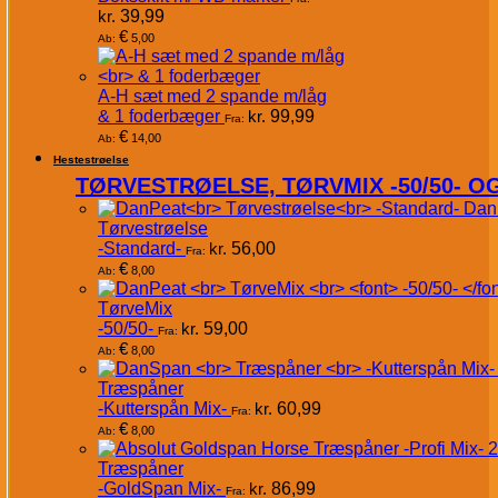
kr.
39,99
€
5,00
Ab:
A-H sæt med 2 spande m/låg
& 1 foderbæger
kr.
99,99
Fra:
€
14,00
Ab:
Hestestrøelse
TØRVESTRØELSE, TØRVMIX -50/50- 
Dan
Tørvestrøelse
-Standard-
kr.
56,00
Fra:
€
8,00
Ab:
TørveMix
-50/50-
kr.
59,00
Fra:
€
8,00
Ab:
Træspåner
-Kutterspån Mix-
kr.
60,99
Fra:
€
8,00
Ab:
Træspåner
-GoldSpan Mix-
kr.
86,99
Fra: