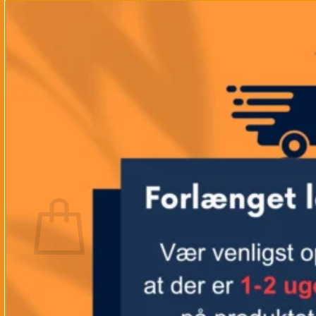
B2C – Kunde (Slutbruger/Privatkunde)
B2B-kunde (Firma-/Erhvervskunde)
Tyske Helligdage
AGB (Handelsvilkår/-betingelser)
Impressum (Virksomhedsoplysninger)
Konkurrencebetingelser
Fortryd ordre/køb
Vertrag widerrufen
Kontakt│Åbningstider
Om os
A-H BROCHURE
kr.
0,00
€
(
0,00
)
Kurv
Ingen varer i kurven.
Tilbage til shoppen
Plejemidler