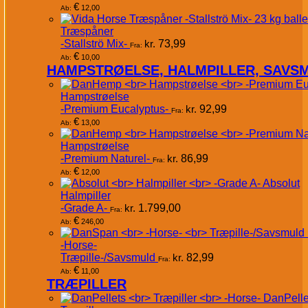
€
12,00
Ab:
Træspåner
-Stallströ Mix-
kr.
73,99
Fra:
€
10,00
Ab:
HAMPSTRØELSE, HALMPILLER, SAVS
Hampstrøelse
-Premium Eucalyptus-
kr.
92,99
Fra:
€
13,00
Ab:
Hampstrøelse
-Premium Naturel-
kr.
86,99
Fra:
€
12,00
Ab:
Absolut
Halmpiller
-Grade A-
kr.
1.799,00
Fra:
€
246,00
Ab:
-Horse-
Træpille-/Savsmuld
kr.
82,99
Fra:
€
11,00
Ab:
TRÆPILLER
DanPelle