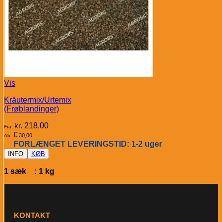
Vis
Kräutermix/Urtemix
(Frøblandinger)
kr.
218,00
Fra:
€
30,00
Ab:
FORLÆNGET LEVERINGSTID: 1-2 uger
INFO
KØB
1 sæk : 1 kg
KONTAKT