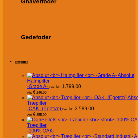
Gnaverfoder
Gedefoder
Træpiller
Absolut
Halmpiller
-Grade A-
kr.
1.799,00
Fra:
€
246,00
Ab:
Abso
Træpiller
-OAK- (Egetræ)
kr.
2.589,00
Fra:
€
355,00
Ab:
Træpiller
-100% OAK-
A