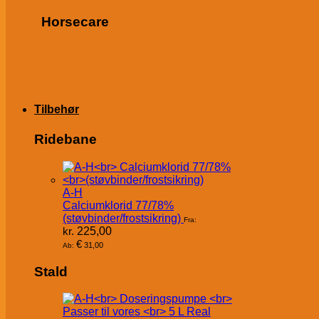
Horsecare
Tilbehør
Ridebane
A-H
Calciumklorid 77/78%
(støvbinder/frostsikring)
Fra:
kr.
225,00
€
31,00
Ab:
Stald