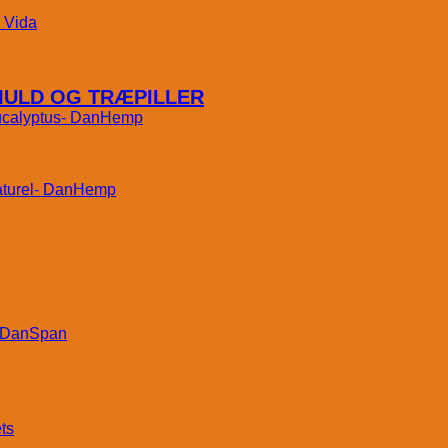
Vida
MULD OG TRÆPILLER
DanHemp
DanHemp
DanSpan
ts