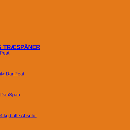
OG TRÆSPÅNER
Peat
DanPeat
DanSpan
Absolut