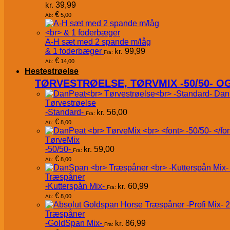
kr.
39,99
€
5,00
Ab:
A-H sæt med 2 spande m/låg
& 1 foderbæger
kr.
99,99
Fra:
€
14,00
Ab:
Hestestrøelse
TØRVESTRØELSE, TØRVMIX -50/50- 
Dan
Tørvestrøelse
-Standard-
kr.
56,00
Fra:
€
8,00
Ab:
TørveMix
-50/50-
kr.
59,00
Fra:
€
8,00
Ab:
Træspåner
-Kutterspån Mix-
kr.
60,99
Fra:
€
8,00
Ab:
Træspåner
-GoldSpan Mix-
kr.
86,99
Fra: