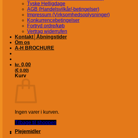
Tyske Helligdage
AGB (Handelsvilkår/-betingelser)
Impressum (Virksomhedsoplysninger)
Konkurrencebetingelser
Fortryd ordre/køb
Vertrag widerrufen
Kontakt│Åbningstider
Om os
A-H BROCHURE
kr.
0,00
€
(
0,00
)
Kurv
Ingen varer i kurven.
Tilbage til shoppen
Plejemidler