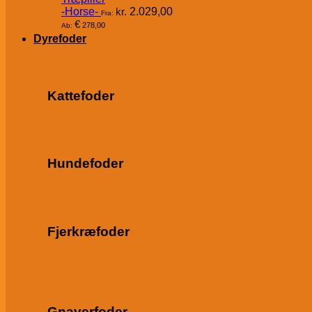
-Horse-
kr.
2.029,00
Fra:
€
278,00
Ab:
Dyrefoder
Kattefoder
Hundefoder
Fjerkræfoder
Gnaverfoder