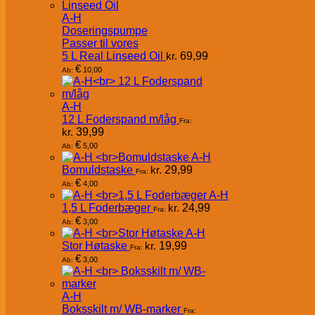
A-H
Doseringspumpe
Passer til vores
5 L Real Linseed Oil
kr.
69,99
€
10,00
Ab:
A-H
12 L Foderspand m/låg
Fra:
kr.
39,99
€
5,00
Ab:
A-H
Bomuldstaske
kr.
29,99
Fra:
€
4,00
Ab:
A-H
1,5 L Foderbæger
kr.
24,99
Fra:
€
3,00
Ab:
A-H
Stor Høtaske
kr.
19,99
Fra:
€
3,00
Ab:
A-H
Boksskilt m/ WB-marker
Fra: