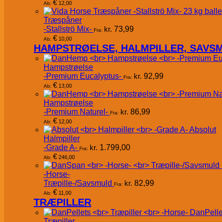
€
12,00
Ab:
Træspåner
-Stallströ Mix-
kr.
73,99
Fra:
€
10,00
Ab:
HAMPSTRØELSE, HALMPILLER, SAVS
Hampstrøelse
-Premium Eucalyptus-
kr.
92,99
Fra:
€
13,00
Ab:
Hampstrøelse
-Premium Naturel-
kr.
86,99
Fra:
€
12,00
Ab:
Absolut
Halmpiller
-Grade A-
kr.
1.799,00
Fra:
€
246,00
Ab:
-Horse-
Træpille-/Savsmuld
kr.
82,99
Fra:
€
11,00
Ab:
TRÆPILLER
DanPelle
Træpiller