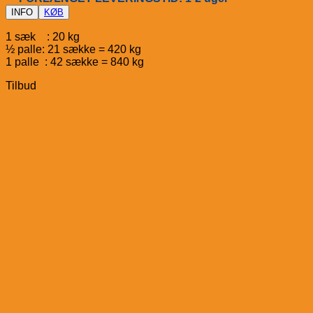
INFO
KØB
1 sæk : 20 kg
½ palle: 21 sække = 420 kg
1 palle : 42 sække = 840 kg
Tilbud