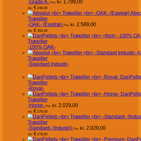
-Grade A-
kr.
1.799,00
Fra:
€
246,00
Ab:
Abso
Træpiller
-OAK- (Egetræ)
kr.
2.589,00
Fra:
€
355,00
Ab:
Træpiller
-100% OAK-
A
Træpiller
-Standard Industri-
DanPelle
Træpiller
-Royal-
DanPelle
Træpiller
-Horse-
kr.
2.029,00
Fra:
€
278,00
Ab:
Træpiller
-Standard- (Industri)
kr.
2.029,00
Fra:
€
278,00
Ab:
DanPe