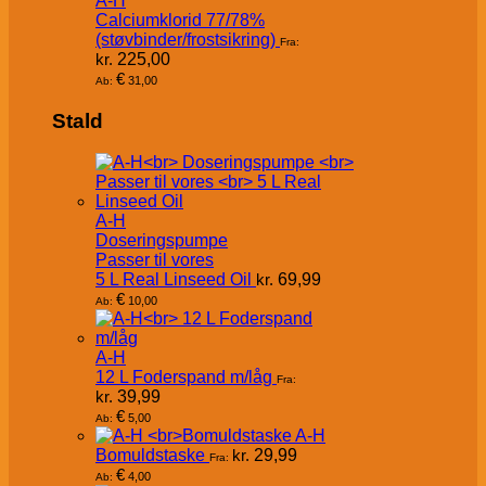
A-H
Calciumklorid 77/78%
(støvbinder/frostsikring)
Fra:
kr.
225,00
€
31,00
Ab:
Stald
A-H
Doseringspumpe
Passer til vores
5 L Real Linseed Oil
kr.
69,99
€
10,00
Ab:
A-H
12 L Foderspand m/låg
Fra:
kr.
39,99
€
5,00
Ab:
A-H
Bomuldstaske
kr.
29,99
Fra:
€
4,00
Ab: