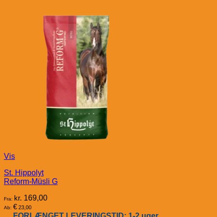
Vis
St. Hippolyt
Reform-Müsli G
kr.
169,00
Fra:
€
23,00
Ab:
FORLÆNGET LEVERINGSTID: 1-2 uger