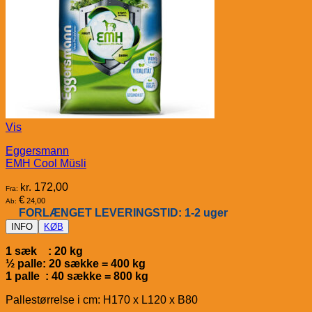
Vis
Eggersmann
EMH Cool Müsli
kr.
172,00
Fra:
€
24,00
Ab:
FORLÆNGET LEVERINGSTID: 1-2 uger
INFO
KØB
1 sæk : 20 kg
½ palle: 20 sække = 400 kg
1 palle : 40 sække = 800 kg
Pallestørrelse i cm: H170 x L120 x B80