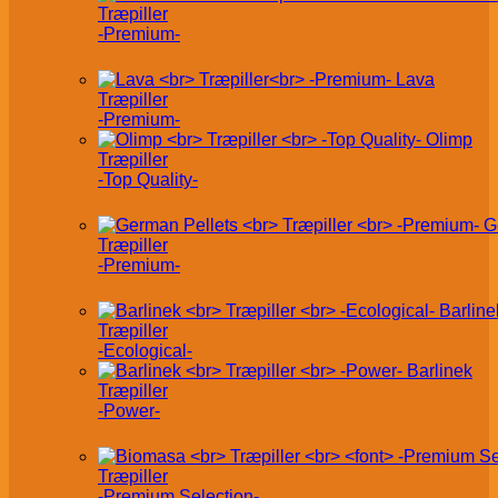
Træpiller
-Premium-
Lava
Træpiller
-Premium-
Olimp
Træpiller
-Top Quality-
G
Træpiller
-Premium-
Barline
Træpiller
-Ecological-
Barlinek
Træpiller
-Power-
Træpiller
-Premium Selection-