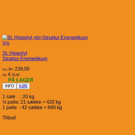
Vis
St. Hippolyt
Struktur Energetikum
kr.
239,00
Fra:
€
33,00
Ab:
PÅ LAGER
INFO
KØB
1 sæk : 20 kg
½ palle: 21 sække = 420 kg
1 palle : 42 sække = 840 kg
Tilbud