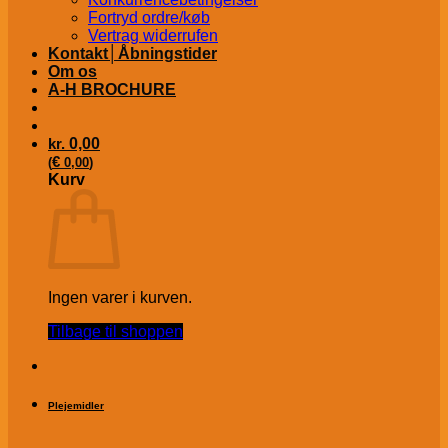
Fortryd ordre/køb
Vertrag widerrufen
Kontakt│Åbningstider
Om os
A-H BROCHURE
kr.
0,00
€
(
0,00
)
Kurv
Ingen varer i kurven.
Tilbage til shoppen
Plejemidler