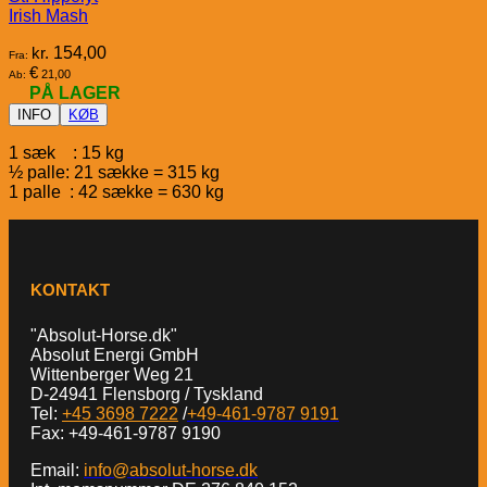
Irish Mash
kr.
154,00
Fra:
€
21,00
Ab:
PÅ LAGER
INFO
KØB
1 sæk : 15 kg
½ palle: 21 sække = 315 kg
1 palle : 42 sække = 630 kg
KONTAKT
"Absolut-Horse.dk"
Absolut Energi GmbH
Wittenberger Weg 21
D-24941 Flensborg / Tyskland
Tel:
+45 3698 7222
/
+49-461-9787 9191
Fax: +49-461-9787 9190
Email:
info@absolut-horse.dk