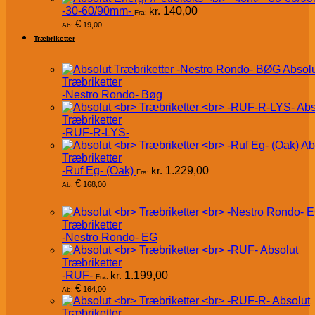
-30-60/90mm-
kr.
140,00
Fra:
€
19,00
Ab:
Træbriketter
Absol
Træbriketter
-Nestro Rondo- Bøg
Abs
Træbriketter
-RUF-R-LYS-
Ab
Træbriketter
-Ruf Eg- (Oak)
kr.
1.229,00
Fra:
€
168,00
Ab:
Træbriketter
-Nestro Rondo- EG
Absolut
Træbriketter
-RUF-
kr.
1.199,00
Fra:
€
164,00
Ab:
Absolut
Træbriketter