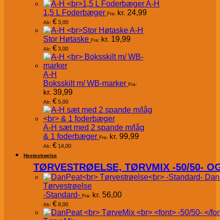
A-H
1,5 L Foderbæger
kr.
24,99
Fra:
€
3,00
Ab:
A-H
Stor Høtaske
kr.
19,99
Fra:
€
3,00
Ab:
A-H
Boksskilt m/ WB-marker
Fra:
kr.
39,99
€
5,00
Ab:
A-H sæt med 2 spande m/låg
& 1 foderbæger
kr.
99,99
Fra:
€
14,00
Ab:
Hestestrøelse
TØRVESTRØELSE, TØRVMIX -50/50- 
Dan
Tørvestrøelse
-Standard-
kr.
56,00
Fra:
€
8,00
Ab: