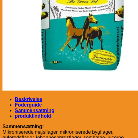
Beskrivelse
Foderguide
Sammensætning
produktindhold
Sammensætning:
Mikroniserede majsflager, mikroniserede bygflager,
gulerodsflager, johannesbrødsflager, sort havre, lucerne,