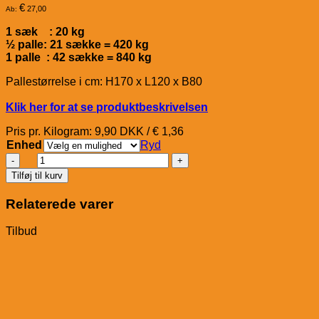
€
27,00
Ab:
1 sæk : 20 kg
½ palle: 21 sække = 420 kg
1 palle : 42 sække = 840 kg
Pallestørrelse i cm: H170 x L120 x B80
Klik her for at se produktbeskrivelsen
Pris pr. Kilogram: 9,90 DKK / € 1,36
Enhed
Ryd
Havens
The
Tilføj til kurv
Green
Vet
Relaterede varer
Reform-
Kräuter-
Tilbud
Müsli
antal