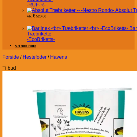
-RUF-R-
Absolut T
€
520,00
Ab:
Bar
Træbriketter
-EcoBriketts-
A-H Ride Fibre
Forside
/
Hestefoder
/
Havens
Tilbud