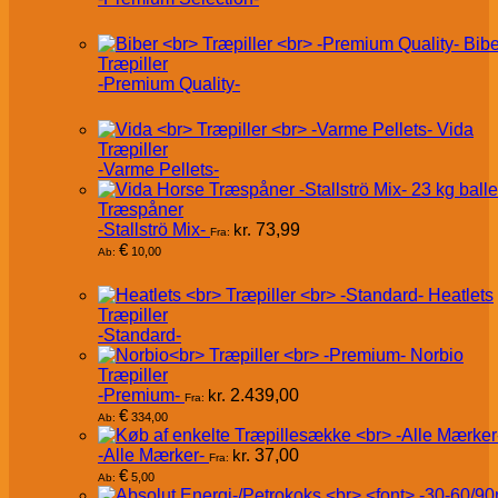
Bibe
Træpiller
-Premium Quality-
Vida
Træpiller
-Varme Pellets-
Træspåner
-Stallströ Mix-
kr.
73,99
Fra:
€
10,00
Ab:
Heatlets
Træpiller
-Standard-
Norbio
Træpiller
-Premium-
kr.
2.439,00
Fra:
€
334,00
Ab:
-Alle Mærker-
kr.
37,00
Fra:
€
5,00
Ab: