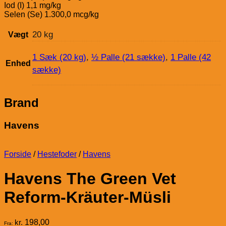
Iod (I) 1,1 mg/kg
Selen (Se) 1.300,0 mcg/kg
20 kg
Vægt
1 Sæk (20 kg)
,
½ Palle (21 sække)
,
1 Palle (42
Enhed
sække)
Brand
Havens
Forside
/
Hestefoder
/
Havens
Havens The Green Vet
Reform-Kräuter-Müsli
kr.
198,00
Fra: