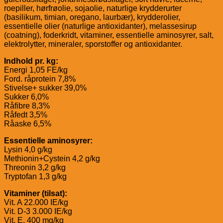
roepiller, hørfrøolie, sojaolie, naturlige krydderurter
(basilikum, timian, oregano, laurbær), krydderolier,
essentielle olier (naturlige antioxidanter), melassesirup
(coatning), foderkridt, vitaminer, essentielle aminosyrer, salt,
elektrolytter, mineraler, sporstoffer og antioxidanter.
Indhold pr. kg:
Energi 1,05 FE/kg
Ford. råprotein 7,8%
Stivelse+ sukker 39,0%
Sukker 6,0%
Råfibre 8,3%
Råfedt 3,5%
Råaske 6,5%
Essentielle aminosyrer:
Lysin 4,0 g/kg
Methionin+Cystein 4,2 g/kg
Threonin 3,2 g/kg
Tryptofan 1,3 g/kg
Vitaminer (tilsat):
Vit. A 22.000 IE/kg
Vit. D-3 3.000 IE/kg
Vit. E. 400 mg/kg