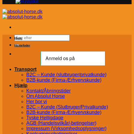
Søg
Hjem
efter:
Hestefoder
Transport
B2C – Kunde (slutbruger/privatkunde)
B2B-kunde (Firma-/Erhvervskunde)
Hjælp
Kontakt/Åbningstider
Om Absolut Horse
Her bor vi
B2C – Kunde (Slutbruger/Privatkunde)
B2B-kunde (Firma-/Erhvervskunde)
Tyske Helligdage
AGB (Handelsvilkår/-betingelser)
Impressum (Virksomhedsoplysninger)
Konkurrencebetingelser