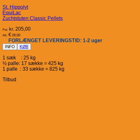
St. Hippolyt
EquiLac
Zuchtstuten Classic Pellets
kr.
205,00
Fra:
€
28,00
Ab:
FORLÆNGET LEVERINGSTID: 1-2 uger
INFO
KØB
1 sæk : 25 kg
½ palle: 17 sække = 425 kg
1 palle : 33 sække = 825 kg
Tilbud