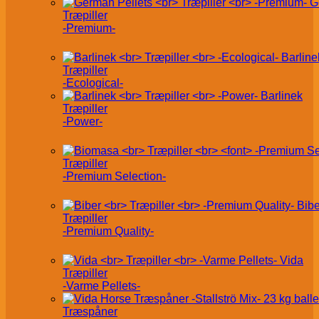
G
Træpiller
-Premium-
Barline
Træpiller
-Ecological-
Barlinek
Træpiller
-Power-
Træpiller
-Premium Selection-
Bibe
Træpiller
-Premium Quality-
Vida
Træpiller
-Varme Pellets-
Træspåner