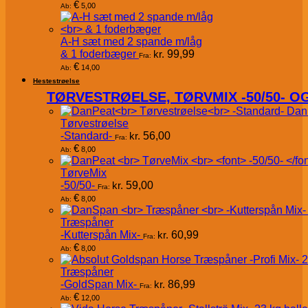
€
5,00
Ab:
A-H sæt med 2 spande m/låg
& 1 foderbæger
kr.
99,99
Fra:
€
14,00
Ab:
Hestestrøelse
TØRVESTRØELSE, TØRVMIX -50/50- 
Dan
Tørvestrøelse
-Standard-
kr.
56,00
Fra:
€
8,00
Ab:
TørveMix
-50/50-
kr.
59,00
Fra:
€
8,00
Ab:
Træspåner
-Kutterspån Mix-
kr.
60,99
Fra:
€
8,00
Ab:
Træspåner
-GoldSpan Mix-
kr.
86,99
Fra:
€
12,00
Ab: