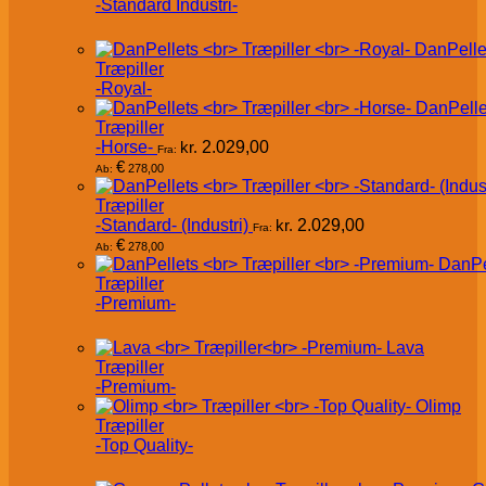
-Standard Industri-
DanPelle
Træpiller
-Royal-
DanPelle
Træpiller
-Horse-
kr.
2.029,00
Fra:
€
278,00
Ab:
Træpiller
-Standard- (Industri)
kr.
2.029,00
Fra:
€
278,00
Ab:
DanPe
Træpiller
-Premium-
Lava
Træpiller
-Premium-
Olimp
Træpiller
-Top Quality-