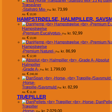
Træspåner
-Stallströ Mix-
kr.
73,99
Fra:
€
10,00
Ab:
HAMPSTRØELSE, HALMPILLER, SAVS
Hampstrøelse
-Premium Eucalyptus-
kr.
92,99
Fra:
€
13,00
Ab:
Hampstrøelse
-Premium Naturel-
kr.
86,99
Fra:
€
12,00
Ab:
Absolut
Halmpiller
-Grade A-
kr.
1.799,00
Fra:
€
246,00
Ab:
-Horse-
Træpille-/Savsmuld
kr.
82,99
Fra:
€
11,00
Ab:
TRÆPILLER
DanPelle
Træpiller
-Horse-
kr.
2.029,00
Fra: