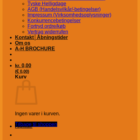
Tyske Helligdage
AGB (Handelsvilkår/-betingelser)
Impressum (Virksomhedsoplysninger)
Konkurrencebetingelser
Fortryd ordre/køb
Vertrag widerrufen
Kontakt│Åbningstider
Om os
A-H BROCHURE
kr.
0,00
€
(
0,00
)
Kurv
Ingen varer i kurven.
Tilbage til shoppen
Plejemidler