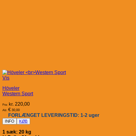
Vis
Höveler
Western Sport
kr.
220,00
Fra:
€
30,00
Ab:
FORLÆNGET LEVERINGSTID: 1-2 uger
INFO
KØB
1 sæk: 20 kg