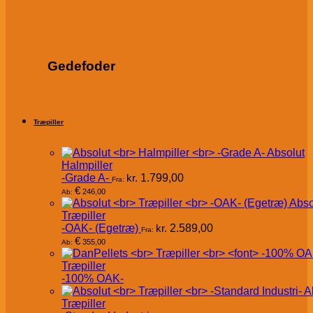
Gedefoder
Træpiller
Absolut
Halmpiller
-Grade A-
kr.
1.799,00
Fra:
€
246,00
Ab:
Abso
Træpiller
-OAK- (Egetræ)
kr.
2.589,00
Fra:
€
355,00
Ab:
Træpiller
-100% OAK-
A
Træpiller