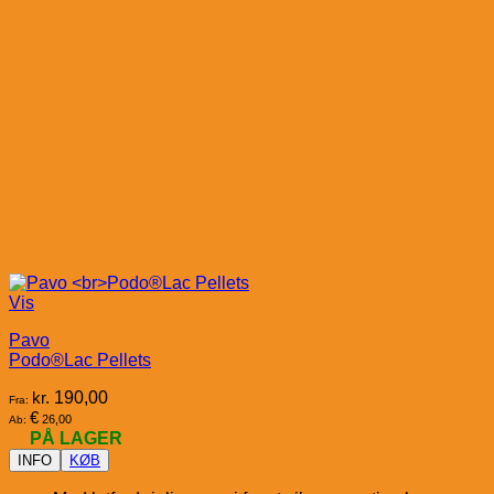
Vis
Pavo
Podo®Lac Pellets
kr.
190,00
Fra:
€
26,00
Ab:
PÅ LAGER
INFO
KØB