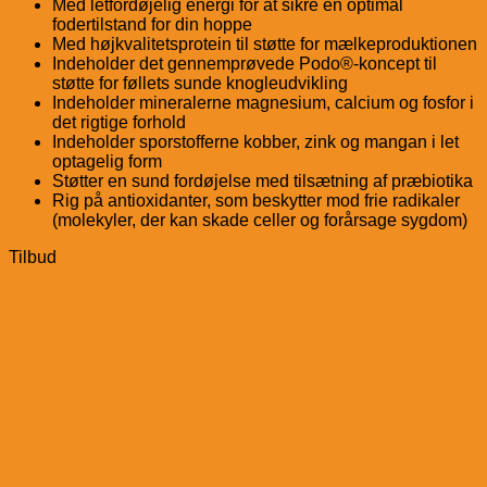
Med letfordøjelig energi for at sikre en optimal
fodertilstand for din hoppe
Med højkvalitetsprotein til støtte for mælkeproduktionen
Indeholder det gennemprøvede Podo®-koncept til
støtte for føllets sunde knogleudvikling
Indeholder mineralerne magnesium, calcium og fosfor i
det rigtige forhold
Indeholder sporstofferne kobber, zink og mangan i let
optagelig form
Støtter en sund fordøjelse med tilsætning af præbiotika
Rig på antioxidanter, som beskytter mod frie radikaler
(molekyler, der kan skade celler og forårsage sygdom)
Tilbud