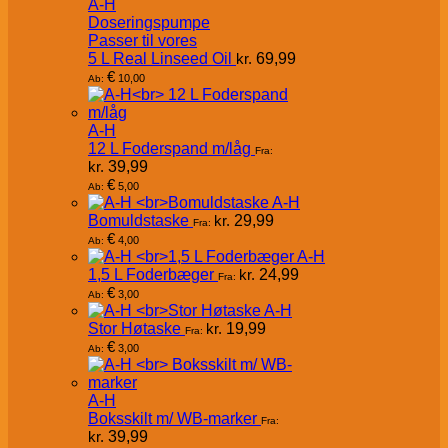
A-H
Doseringspumpe
Passer til vores
5 L Real Linseed Oil
kr.
69,99
€
10,00
Ab:
A-H
12 L Foderspand m/låg
Fra:
kr.
39,99
€
5,00
Ab:
A-H
Bomuldstaske
kr.
29,99
Fra:
€
4,00
Ab:
A-H
1,5 L Foderbæger
kr.
24,99
Fra:
€
3,00
Ab:
A-H
Stor Høtaske
kr.
19,99
Fra:
€
3,00
Ab:
A-H
Boksskilt m/ WB-marker
Fra:
kr.
39,99