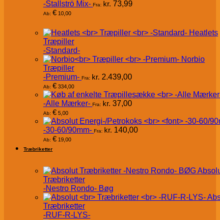
-Stallströ Mix-
kr.
73,99
Fra:
€
10,00
Ab:
Heatlets
Træpiller
-Standard-
Norbio
Træpiller
-Premium-
kr.
2.439,00
Fra:
€
334,00
Ab:
-Alle Mærker-
kr.
37,00
Fra:
€
5,00
Ab:
-30-60/90mm-
kr.
140,00
Fra:
€
19,00
Ab:
Træbriketter
Absol
Træbriketter
-Nestro Rondo- Bøg
Abs
Træbriketter
-RUF-R-LYS-