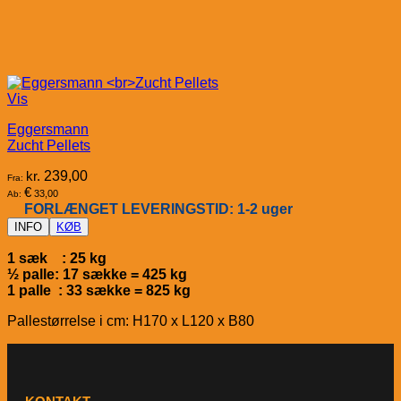
Vis
Eggersmann
Zucht Pellets
kr.
239,00
Fra:
€
33,00
Ab:
FORLÆNGET LEVERINGSTID: 1-2 uger
INFO
KØB
1 sæk : 25 kg
½ palle: 17 sække = 425 kg
1 palle : 33 sække = 825 kg
Pallestørrelse i cm: H170 x L120 x B80