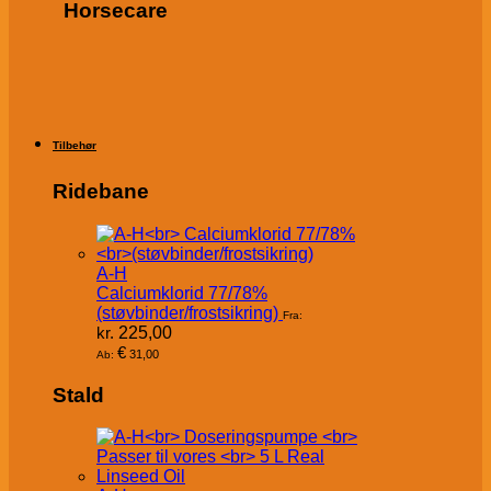
Horsecare
Tilbehør
Ridebane
A-H
Calciumklorid 77/78%
(støvbinder/frostsikring)
Fra:
kr.
225,00
€
31,00
Ab:
Stald