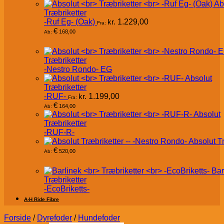
Ab
Træbriketter
-Ruf Eg- (Oak)
kr.
1.229,00
Fra:
€
168,00
Ab:
Træbriketter
-Nestro Rondo- EG
Absolut
Træbriketter
-RUF-
kr.
1.199,00
Fra:
€
164,00
Ab:
Absolut
Træbriketter
-RUF-R-
Absolut T
€
520,00
Ab:
Bar
Træbriketter
-EcoBriketts-
A-H Ride Fibre
Forside
/
Dyrefoder
/
Hundefoder