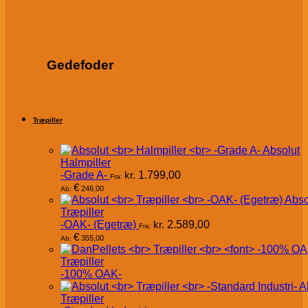
Gedefoder
Træpiller
Absolut
Halmpiller
-Grade A-
kr.
1.799,00
Fra:
€
246,00
Ab:
Abso
Træpiller
-OAK- (Egetræ)
kr.
2.589,00
Fra:
€
355,00
Ab:
Træpiller
-100% OAK-
A
Træpiller