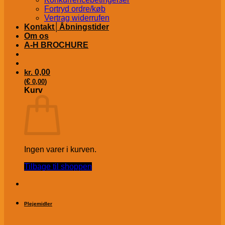
Fortryd ordre/køb
Vertrag widerrufen
Kontakt│Åbningstider
Om os
A-H BROCHURE
kr.
0,00
€
(
0,00
)
Kurv
Ingen varer i kurven.
Tilbage til shoppen
Plejemidler