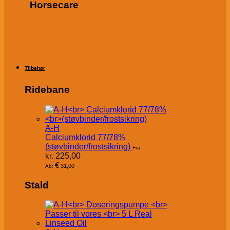
Horsecare
Tilbehør
Ridebane
A-H
Calciumklorid 77/78%
(støvbinder/frostsikring)
Fra:
kr.
225,00
€
31,00
Ab:
Stald