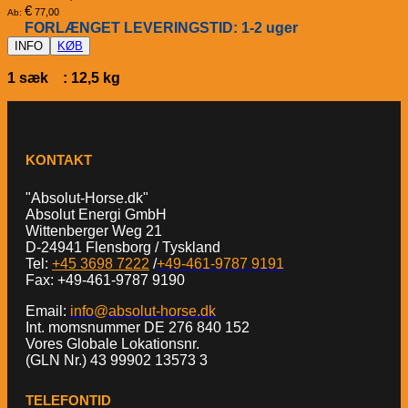
€
77,00
Ab:
FORLÆNGET LEVERINGSTID: 1-2 uger
INFO
KØB
1 sæk : 12,5 kg
KONTAKT
"Absolut-Horse.dk"
Absolut Energi GmbH
Wittenberger Weg 21
D-24941 Flensborg / Tyskland
Tel:
+45 3698 7222
/
+49-461-9787 9191
Fax: +49-461-9787 9190
Email:
info@absolut-horse.dk
Int. momsnummer DE 276 840 152
Vores Globale Lokationsnr.
(GLN Nr.) 43 99902 13573 3
TELEFONTID