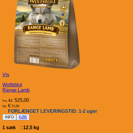
Vis
Wolfsblut
Range Lamb
kr.
525,00
Fra:
€
72,00
Ab:
FORLÆNGET LEVERINGSTID: 1-2 uger
INFO
KØB
1 sæk : 12,5 kg