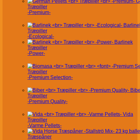
G
Træpiller
-Premium-
Barline
Træpiller
-Ecological-
Barlinek
Træpiller
-Power-
Træpiller
-Premium Selection-
Bibe
Træpiller
-Premium Quality-
Vida
Træpiller
-Varme Pellets-
Træspåner