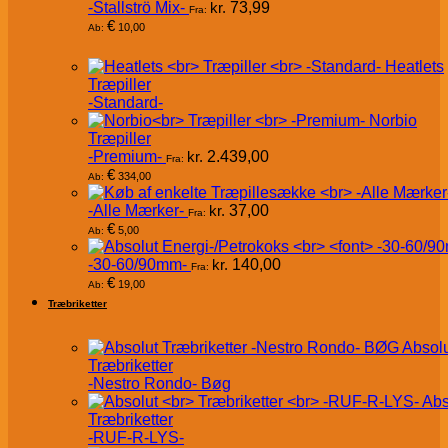
-Stallströ Mix-
kr.
73,99
Fra:
€
10,00
Ab:
Heatlets
Træpiller
-Standard-
Norbio
Træpiller
-Premium-
kr.
2.439,00
Fra:
€
334,00
Ab:
-Alle Mærker-
kr.
37,00
Fra:
€
5,00
Ab:
-30-60/90mm-
kr.
140,00
Fra:
€
19,00
Ab:
Træbriketter
Absol
Træbriketter
-Nestro Rondo- Bøg
Abs
Træbriketter
-RUF-R-LYS-