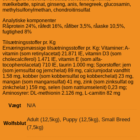
mælkebøtte, spinat, ginseng, anis, fenegreek, glucosamin,
methylsulfonylmethan, chondroitinsulfat
Analytiske komponenter
Råprotein 24%, råfedt 16%, råfiber 3,5%, råaske 10,5%,
fugtighed 8%
Tilsætningsstoffer pr. Kg
Ernæringsmæssige tilsætningsstoffer pr. Kg: Vitaminer: A-
vitamin (som retinylacetat) 21.871 IE, vitamin D3 (som
cholecalciferol) 1.471 IE, vitamin E (som alfa-
tocopherolacetat) 710 IE, taurin 1.000 mg; Sporstoffer: jern
(som jernsulfat og jernchelat) 89 mg, calciumjodat vandfrit
1,58 mg, kobber (som kobbersulfat og kobberchelat) 23 mg,
mangan (som mangansulfat) 41 mg, zink (som zinksulfat og
zinkchelat ) 159 mg, selen (som natriumselenit) 0,23 mg;
Aminosyrer: DL-methionin 2.126 mg, L-carnitin 82 mg
N/A
Vægt
Adult (12,5kg), Puppy (12,5kg), Small Breed
Wolfsblut
(7,5kg)