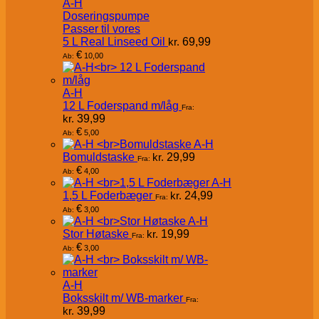
A-H
Doseringspumpe
Passer til vores
5 L Real Linseed Oil
kr.
69,99
€
10,00
Ab:
A-H
12 L Foderspand m/låg
Fra:
kr.
39,99
€
5,00
Ab:
A-H
Bomuldstaske
kr.
29,99
Fra:
€
4,00
Ab:
A-H
1,5 L Foderbæger
kr.
24,99
Fra:
€
3,00
Ab:
A-H
Stor Høtaske
kr.
19,99
Fra:
€
3,00
Ab:
A-H
Boksskilt m/ WB-marker
Fra:
kr.
39,99