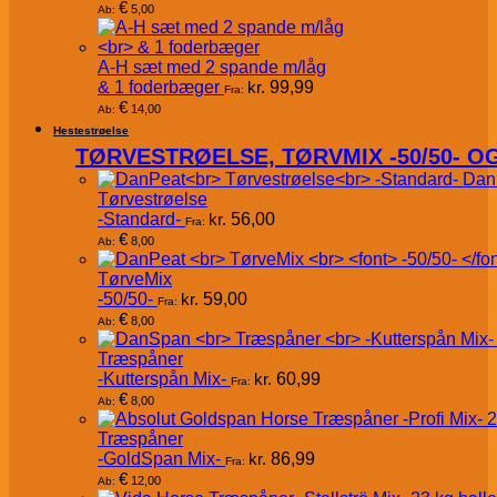
€
5,00
Ab:
A-H sæt med 2 spande m/låg
& 1 foderbæger
kr.
99,99
Fra:
€
14,00
Ab:
Hestestrøelse
TØRVESTRØELSE, TØRVMIX -50/50- 
Dan
Tørvestrøelse
-Standard-
kr.
56,00
Fra:
€
8,00
Ab:
TørveMix
-50/50-
kr.
59,00
Fra:
€
8,00
Ab:
Træspåner
-Kutterspån Mix-
kr.
60,99
Fra:
€
8,00
Ab:
Træspåner
-GoldSpan Mix-
kr.
86,99
Fra:
€
12,00
Ab: