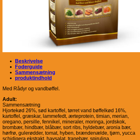
Beskrivelse
Foderguide
Sammensætning
produktindhold
Med Rådyr og vandbøffel.
Adult:
Sammensætning
Hjortekød 26%, sød kartoffel, tørret vand bøffelkød 16%,
kartoffel, græskar, lammefedt, ærteprotein, timian, merian,
oregano, persille, fennikel, mineraler, moringa, jordskok,
brombær, hindbær, blåbær, sort ribs, hyldebær, aronia bær,
hørfrø, gulerødder, tomat, hyben, brændenælde, tjørn, yucca
schidigera ekstrakt, havsalat, tranebær, spirulina,