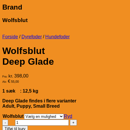
Brand
Wolfsblut
Forside
/
Dyrefoder
/
Hundefoder
Wolfsblut
Deep Glade
kr.
398,00
Fra:
€
55,00
Ab:
1 sæk : 12,5 kg
Deep Glade findes i flere varianter
Adult, Puppy, Small Breed
Wolfsblut
Ryd
Wolfsblut
Deep
Tilføj til kurv