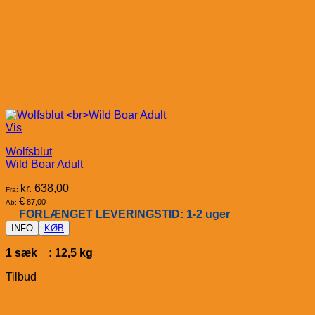
Vis
Wolfsblut
Wild Boar Adult
kr.
638,00
Fra:
€
87,00
Ab:
FORLÆNGET LEVERINGSTID: 1-2 uger
INFO
KØB
1 sæk : 12,5 kg
Tilbud