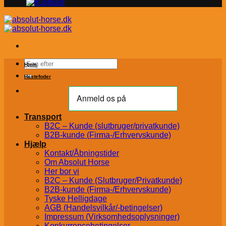
Søg
Hjem
efter:
Hestefoder
Transport
B2C – Kunde (slutbruger/privatkunde)
B2B-kunde (Firma-/Erhvervskunde)
Hjælp
Kontakt/Åbningstider
Om Absolut Horse
Her bor vi
B2C – Kunde (Slutbruger/Privatkunde)
B2B-kunde (Firma-/Erhvervskunde)
Tyske Helligdage
AGB (Handelsvilkår/-betingelser)
Impressum (Virksomhedsoplysninger)
Konkurrencebetingelser