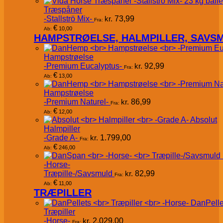
Træspåner
-Stallströ Mix-
kr.
73,99
Fra:
€
10,00
Ab:
HAMPSTRØELSE, HALMPILLER, SAVS
Hampstrøelse
-Premium Eucalyptus-
kr.
92,99
Fra:
€
13,00
Ab:
Hampstrøelse
-Premium Naturel-
kr.
86,99
Fra:
€
12,00
Ab:
Absolut
Halmpiller
-Grade A-
kr.
1.799,00
Fra:
€
246,00
Ab:
-Horse-
Træpille-/Savsmuld
kr.
82,99
Fra:
€
11,00
Ab:
TRÆPILLER
DanPelle
Træpiller
-Horse-
kr.
2.029,00
Fra: