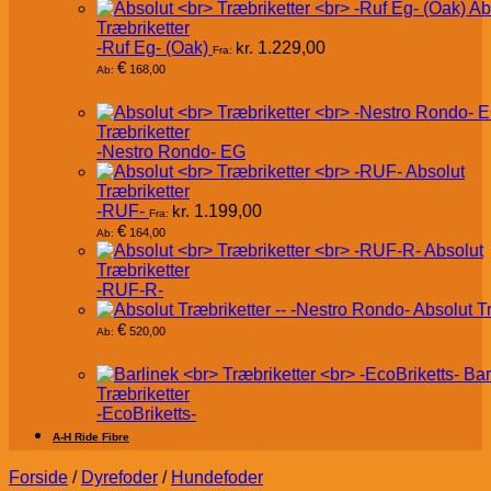
Ab
Træbriketter
-Ruf Eg- (Oak)
kr.
1.229,00
Fra:
€
168,00
Ab:
Træbriketter
-Nestro Rondo- EG
Absolut
Træbriketter
-RUF-
kr.
1.199,00
Fra:
€
164,00
Ab:
Absolut
Træbriketter
-RUF-R-
Absolut T
€
520,00
Ab:
Bar
Træbriketter
-EcoBriketts-
A-H Ride Fibre
Forside
/
Dyrefoder
/
Hundefoder