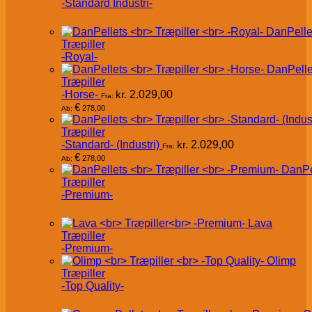
-Standard Industri-
DanPelle
Træpiller
-Royal-
DanPelle
Træpiller
-Horse-
kr.
2.029,00
Fra:
€
278,00
Ab:
Træpiller
-Standard- (Industri)
kr.
2.029,00
Fra:
€
278,00
Ab:
DanPe
Træpiller
-Premium-
Lava
Træpiller
-Premium-
Olimp
Træpiller
-Top Quality-