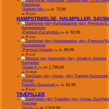
Træspåner
-Stallströ Mix-
kr.
73,99
Fra:
€
10,00
Ab:
HAMPSTRØELSE, HALMPILLER, SAVS
Hampstrøelse
-Premium Eucalyptus-
kr.
92,99
Fra:
€
13,00
Ab:
Hampstrøelse
-Premium Naturel-
kr.
86,99
Fra:
€
12,00
Ab:
Absolut
Halmpiller
-Grade A-
kr.
1.799,00
Fra:
€
246,00
Ab:
-Horse-
Træpille-/Savsmuld
kr.
82,99
Fra:
€
11,00
Ab:
TRÆPILLER
DanPelle
Træpiller
-Horse-
kr.
2.029,00
Fra: