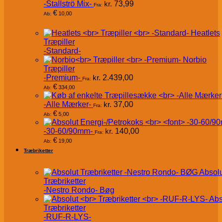
-Stallströ Mix-
kr.
73,99
Fra:
€
10,00
Ab:
Heatlets
Træpiller
-Standard-
Norbio
Træpiller
-Premium-
kr.
2.439,00
Fra:
€
334,00
Ab:
-Alle Mærker-
kr.
37,00
Fra:
€
5,00
Ab:
-30-60/90mm-
kr.
140,00
Fra:
€
19,00
Ab:
Træbriketter
Absol
Træbriketter
-Nestro Rondo- Bøg
Abs
Træbriketter
-RUF-R-LYS-