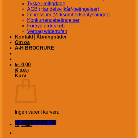
Tyske Helligdage
AGB (Handelsvilkår/-betingelser)
Impressum (Virksomhedsoplysninger)
Konkurrencebetingelser
Fortryd ordre/køb
Vertrag widerrufen
Kontakt│Åbningstider
Om os
A-H BROCHURE
kr.
0,00
€
(
0,00
)
Kurv
Ingen varer i kurven.
Tilbage til shoppen
Plejemidler