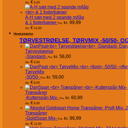
€
5,00
Ab:
A-H sæt med 2 spande m/låg
& 1 foderbæger
kr.
99,99
Fra:
€
14,00
Ab:
Hestestrøelse
TØRVESTRØELSE, TØRVMIX -50/50- 
Dan
Tørvestrøelse
-Standard-
kr.
56,00
Fra:
€
8,00
Ab:
TørveMix
-50/50-
kr.
59,00
Fra:
€
8,00
Ab:
Træspåner
-Kutterspån Mix-
kr.
60,99
Fra:
€
8,00
Ab:
Træspåner
-GoldSpan Mix-
kr.
86,99
Fra:
€
12,00
Ab: