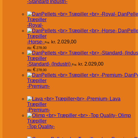
-Standard Industri-
DanPelle
Træpiller
-Royal-
DanPelle
Træpiller
-Horse-
kr.
2.029,00
Fra:
€
278,00
Ab:
Træpiller
-Standard- (Industri)
kr.
2.029,00
Fra:
€
278,00
Ab:
DanPe
Træpiller
-Premium-
Lava
Træpiller
-Premium-
Olimp
Træpiller
-Top Quality-