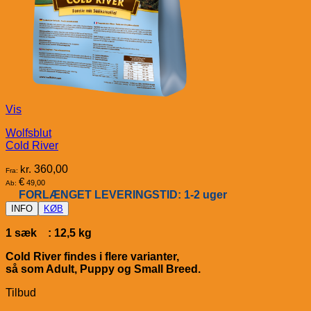
Vis
Wolfsblut
Cold River
kr.
360,00
Fra:
€
49,00
Ab:
FORLÆNGET LEVERINGSTID: 1-2 uger
INFO
KØB
1 sæk : 12,5 kg
Cold River findes i flere varianter,
så som Adult, Puppy og Small Breed.
Tilbud