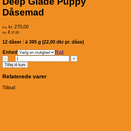
Deep Glade Puppy
Dåsemad
kr.
270,00
Fra:
€
37,00
Ab:
12 dåser : à 395 g (22,00 dkr pr. dåse)
Enhed
Ryd
Wolfsblut
Deep
Tilføj til kurv
Glade
Puppy
Relaterede varer
Dåsemad
antal
Tilbud