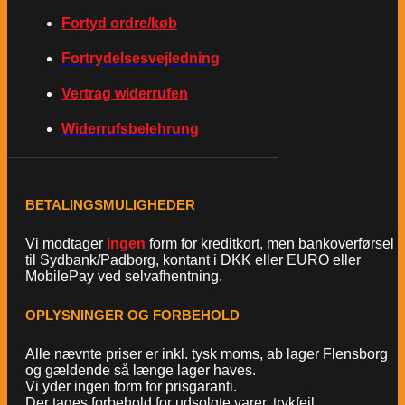
Fortyd ordre/køb
Fortrydelsesvejledning
Vertrag widerrufen
Widerrufsbelehrung
BETALINGSMULIGHEDER
Vi modtager
ingen
form for kreditkort, men bankoverførsel
til Sydbank/Padborg, kontant i DKK eller EURO eller
MobilePay ved selvafhentning.
OPLYSNINGER OG FORBEHOLD
Alle nævnte priser er inkl. tysk moms, ab lager Flensborg
og gældende så længe lager haves.
Vi yder ingen form for prisgaranti.
Der tages forbehold for udsolgte varer, trykfejl