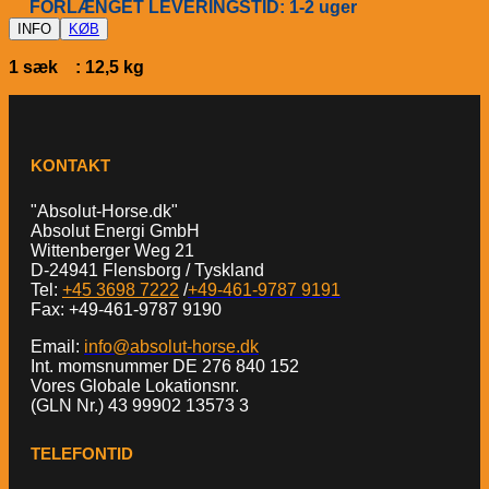
FORLÆNGET LEVERINGSTID: 1-2 uger
INFO
KØB
1 sæk : 12,5 kg
KONTAKT
"Absolut-Horse.dk"
Absolut Energi GmbH
Wittenberger Weg 21
D-24941 Flensborg / Tyskland
Tel:
+45 3698 7222
/
+49-461-9787 9191
Fax: +49-461-9787 9190
Email:
info@absolut-horse.dk
Int. momsnummer DE 276 840 152
Vores Globale Lokationsnr.
(GLN Nr.) 43 99902 13573 3
TELEFONTID