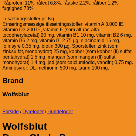
Råprotein 11%, råfedt 6,8%, råaske 2,2%, råfiber 1,2%,
fugtighed 78%
Tilsætningsstoffer pr. Kg
Ernæringsmæssige tilsætningsstoffer: vitamin A 3.000 IE,
vitamin D3 200 IE, vitamin E (som all-rac-alfa-
tocopherylacetat) 20 mg, vitamin B1 10 mg, vitamin B2 6 mg,
vitamin B6 2 mg, vitamin B12 75 µg, niacinamid 15 mg,
folinsyre 0,35 mg, biotin 300 µg. Sporstoffer: zink (som
zinksulfat, monohydrat) 25 mg, kobber (som kobber (II) sulfat,
pentahydrat) 1,5 mg, mangan (som mangan (II) sulfat,
monohydrat) 1,4 mg, jod (som calciumiodid, vandfri) 0,75 mg.
Aminosyrer: DL-methionin 500 mg, taurin 100 mg.
Brand
Wolfsblut
Forside
/
Dyrefoder
/
Hundefoder
Wolfsblut