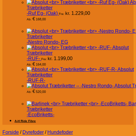
Ab
Træbriketter
-Ruf Eg- (Oak)
kr.
1.229,00
Fra:
€
168,00
Ab:
Træbriketter
-Nestro Rondo- EG
Absolut
Træbriketter
-RUF-
kr.
1.199,00
Fra:
€
164,00
Ab:
Absolut
Træbriketter
-RUF-R-
Absolut T
€
520,00
Ab:
Bar
Træbriketter
-EcoBriketts-
A-H Ride Fibre
Forside
/
Dyrefoder
/
Hundefoder