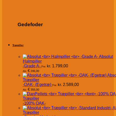
Gedefoder
Træpiller
Absolut
Halmpiller
-Grade A-
kr.
1.799,00
Fra:
€
246,00
Ab:
Abso
Træpiller
-OAK- (Egetræ)
kr.
2.589,00
Fra:
€
355,00
Ab:
Træpiller
-100% OAK-
A
Træpiller