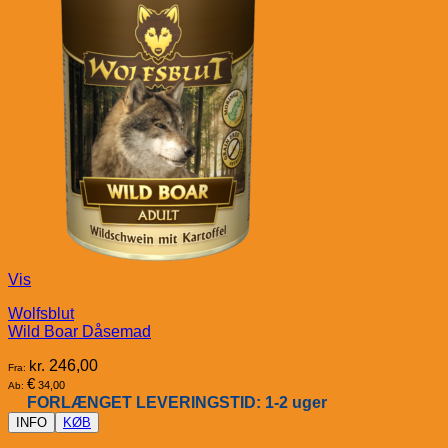
Vis
Wolfsblut
Wild Boar Dåsemad
kr.
246,00
Fra:
€
34,00
Ab:
FORLÆNGET LEVERINGSTID: 1-2 uger
INFO
KØB