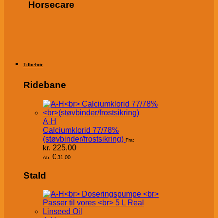
Horsecare
Tilbehør
Ridebane
A-H
Calciumklorid 77/78%
(støvbinder/frostsikring)
Fra:
kr.
225,00
€
31,00
Ab:
Stald