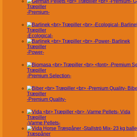
G
Træpiller
-Premium-
Barline
Træpiller
-Ecological-
Barlinek
Træpiller
-Power-
Træpiller
-Premium Selection-
Bibe
Træpiller
-Premium Quality-
Vida
Træpiller
-Varme Pellets-
Træspåner