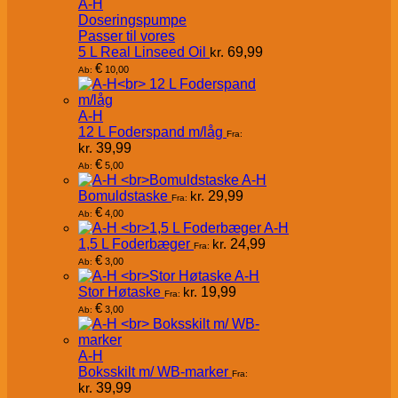
A-H
Doseringspumpe
Passer til vores
5 L Real Linseed Oil
kr.
69,99
€
10,00
Ab:
A-H
12 L Foderspand m/låg
Fra:
kr.
39,99
€
5,00
Ab:
A-H
Bomuldstaske
kr.
29,99
Fra:
€
4,00
Ab:
A-H
1,5 L Foderbæger
kr.
24,99
Fra:
€
3,00
Ab:
A-H
Stor Høtaske
kr.
19,99
Fra:
€
3,00
Ab:
A-H
Boksskilt m/ WB-marker
Fra:
kr.
39,99