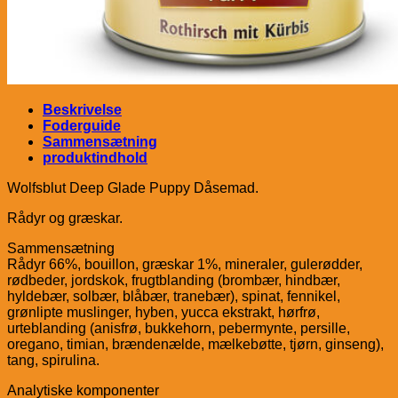
Beskrivelse
Foderguide
Sammensætning
produktindhold
Wolfsblut Deep Glade Puppy Dåsemad.
Rådyr og græskar.
Sammensætning
Rådyr 66%, bouillon, græskar 1%, mineraler, gulerødder,
rødbeder, jordskok, frugtblanding (brombær, hindbær,
hyldebær, solbær, blåbær, tranebær), spinat, fennikel,
grønlipte muslinger, hyben, yucca ekstrakt, hørfrø,
urteblanding (anisfrø, bukkehorn, pebermynte, persille,
oregano, timian, brændenælde, mælkebøtte, tjørn, ginseng),
tang, spirulina.
Analytiske komponenter